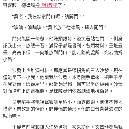
聲響起，德律風通
1對1教學
了。
“吳老，我在您家門口呢，請開門。”
“噢噢，噢噢噢。”吳老放下德律風，過去開門。
門只能開一條縫。他滿頭銀發，淺笑著站在門口，側身
讓我出來。放眼一看，滿房子都是書刊、各類材料，重堆疊
疊，高高下低，一向堆放到門口。能走路的處所，宛若曲折
小路。
沙發上也堆滿材料。那應當是帶拐角的三人沙發，現在
僅能坐下一小我。他讓我坐沙發，本身隨手牽來一把凳子坐
在我對面。環顧屋里，那能夠是獨一還可以坐的板凳。沙發
對面墻壁上的電視機，足球隊員們依然劇烈地抗衡著。
吳老隨手將電視聲響調至極小，面露歡樂，滾滾不停地
措辭，問故鄉的情形，問伴侶的情形。他的口音帶著濃濃的
皖南味。
十幾年前我和詩人江耀進第一次采訪他，文章頒發后我