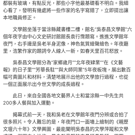
都裝有玻璃，有點反光，那些小字他最基礎看不明白。我細
心看了，發明有幾處將一些作家的名字寫錯了，立即提出讓
本地職員修正。
文學館坐落于當涂縣藏書樓二樓，館名“吳泰昌文學館”六
個年夜字由中心文史研討館館長袁行霈題寫。進進文學館年
夜門，右手邊是吳老半身泥像，神色氣質繪聲繪色。年夜廳
里，浩繁作家的題詞令人線人一新，如春天里百花怒放。
吳泰昌文學館分為“家鄉歲月”“北年夜肄業”“在《文藝
報》的日子里”“芳華長駐”“與大師同業”5年夜板塊，展出數百
幅可貴圖片和材料，清楚地展示出他的文學旅行過程，也從
一個正面展示出今世文學的成長過程。
此日，來自全國各地文藝界人士和當涂縣一中先生共
200多人餐與加入運動。
揭幕式前一天，我和吳老在文學館年夜門分辨或合拍了
很多照片。令人難忘的是，年夜門口一面墻上繪制的《親歷
文壇六十年》文學輿圖，最能闡明吳泰昌的文學萍蹤和文學