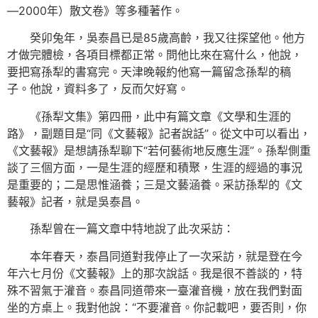
—2000年）散文卷》等多種著作。
癸卯兔年，吳泰昌已是85歲高齡，我又往探望他。他方
才做完體檢，各項目標都正常。問他比來在寫什么，他說，
要把寫孫犁的書寫完。天津晚報約他寫一篇留念孫犁的稿
子。他說，資料多了，反而欠好寫。
《孫犁文集》第四冊，此中有篇文章《文學和生涯的
路》，副題目是“同《文藝報》記者說話”。從文中可以看出，
《文藝報》是想請孫犁聊下“若何藝術地反應生涯”。孫犁側重
談了三個方面，一是生涯的經歷和積聚，生涯的經過的事況
是重要的；二是思惟涵養；三是文藝涵養。采訪孫犁的《文
藝報》記者，就是吳泰昌。
孫犁曾在一篇文章中特地說了此次采訪：
本年春天，泰昌同道對我停止了一次采訪，就是登在今
年六七月份《文藝報》上的那次說話。我是很不善談的，特
殊不習氣于灌音。泰昌同道帶來一臺灌音機，放在我們對面
坐的方桌上。我對他說：“不要灌音。你記載吧，要否則，你