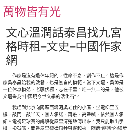
跳
萬物皆有光
至
主
要
文心溫潤話泰昌找九宮
內
容
格時租–文史–中國作家
網
作家是沒有退休年紀的，性命不息，創作不止。這是作
家吳泰昌給我的啟發，也是無言的模範。當下文壇，吳總是
一位休息模范，老驥伏櫪，志在千里。唯一無二的是，他被
文壇譽為“中國現今世文學的活化石”。
我趕到北京向陽區西壩河吳老住的小區，坐電梯至五
樓，敲門，敲半天，無人承諾，再敲，高聲喊，依然無人承
諾。電視足球賽的講解從屋里清楚地傳出來。我只能取出手
機，撥號碼，聞聲屋里德律風鈴聲響起來，隨后“嚓嚓”的腳步