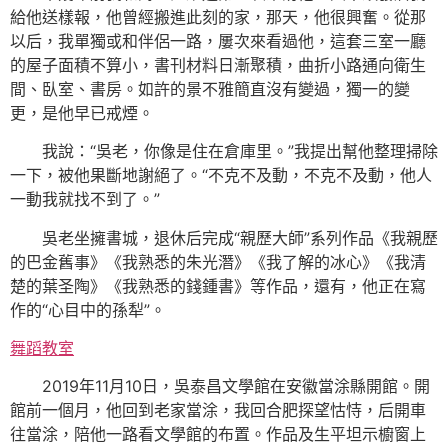
給他送樣報，他曾經搬進此刻的家，那天，他很興奮。從那
以后，我單獨或和伴侶一路，屢次來看過他，這套三室一廳
的屋子面積不算小，書刊材料日漸聚積，曲折小路通向衛生
間、臥室、書房。如許的景不雅簡直沒有變過，獨一的變
更，是他早已戒煙。
我說：“吳老，你像是住在倉庫里。”我提出幫他整理掃除
一下，被他果斷地謝絕了。“不克不及動，不克不及動，他人
一動我就找不到了。”
吳老坐擁書城，退休后完成“親歷大師”系列作品《我親歷
的巴金舊事》《我熟悉的朱光潛》《我了解的冰心》《我清
楚的葉圣陶》《我熟悉的錢鍾書》等作品，還有，他正在寫
作的“心目中的孫犁”。
舞蹈教室
2019年11月10日，吳泰昌文學館在安徽當涂縣開館。開
館前一個月，他回到老家當涂，我回合肥探望怙恃，后開車
往當涂，陪他一路看文學館的布置。作品及生平坦示櫥窗上