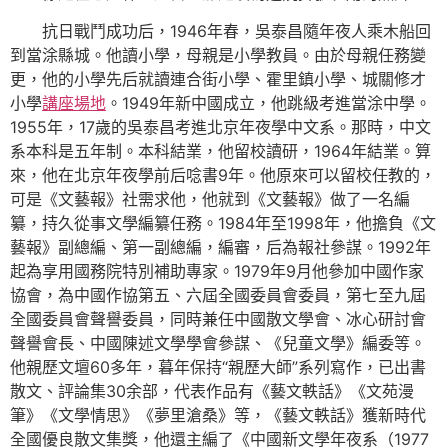
抗日戰鬥成功后，1946年春，吳泰昌隨年夜人乘木船回
到當涂縣城。他讀小學，母親是小學教員。由於母親任務變
更，他的小學先后就讀連合街小學、霍里鎮小學、城關修才
小學
講座場地
。1949年新中國成立，他跳級考進當涂中學。
1955年，17歲的吳泰昌考進北京年夜學中文系。那時，中文
系本科是五年制。本科結業，他留校讀研，1964年結業。算
來，他在北京年夜學前后唸書9年。他原來可以留校任教的，
可是《文藝報》社需求他，他就到《文藝報》做了一名編
纂，持久從事文學編纂任務。1984年至1998年，他擔負《文
藝報》副總編、第一副總編，編審，后為報社參謀。1992年
起為享用國務院特別補助專家。1979年9月他參加中國作家
協會，為中國作協第五、六屆全國委員會委員，第七至九屆
全國委員會聲譽委員，同時兼任中國散文學會、冰心研討會
聲譽會長、中國陳述文學學會參謀、《兒童文學》編委等。
他親歷文壇60多年，暮年保持“親歷大師”系列寫作，已出書
散文、評論集30余部，代表作品有《藝文軼話》《文苑漫
筆》《文學情思》《夢里滄桑》等，《藝文軼話》獲新時代
全國優良散文集獎，他還主編了《中國新文學年夜系（1977