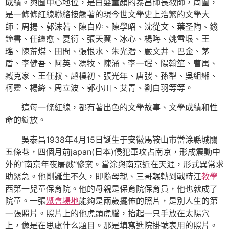
成績。輿圖中心地位，是白髮童顏的泰昌師長教師，周圍，
是一條條紅線聯絡接觸著的現今世文學史上浩繁的文學大
師：周揚、郭沫若、陳白塵、陳學昭、沈從文、葉圣陶、錢
鐘書、任繼愈、夏衍、張天翼、冰心、楊晦、姚雪垠、王
瑤、陳荒煤、田間、張恨水、朱光潛、嚴文井、巴金、茅
盾、李健吾、阿英、馮牧、陳涌、李一氓、陽翰笙、曹禺、
臧克家、王任叔、趙樸初、張光年、唐弢、孫犁、吳組緗、
柯靈、楊絳、周立波、郭小川、艾青、劉白羽等等。
這每一條紅線，都有著出色的文學故事、文學成績和性
命的綻放。
吳泰昌1938年4月15日誕生于安徽馬鞍山市當涂縣城關
五條巷，四個月前japan(日本)侵犯軍攻占南京，形成震動中
外的“南京年夜屠戮”慘案。當涂與南京近在天涯，形式異常求
助緊急。他剛誕生不久，即隨母親、三哥輾轉到戰時江
教學
西第一兒童保育院。他的母親是保育院保育員，他也就成了
院童。一張
聚會場地
能夠是兩歲擺佈的照片，是別人生的第
一張照片。照片上的他虎頭虎腦，抬起一只手放在太陽穴
上，像是在思慮什么題目。那是填寫進院掛號表用的照片。