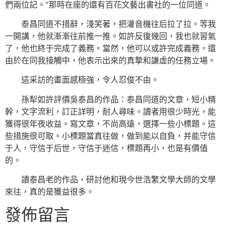
們兩位記。”那時在座的還有百花文藝出書社的一位同道。
泰昌同道不措辭，淺笑著，把灌音機往后拉了拉。等我
一開講，他就漸漸往前推一推。如許反復幾回，我也就習氣
了，他也終于完成了義務。當然，他可以或許完成義務，還
由於在同我接觸中，他表示出來的真摯和謙虛的任務立場。
這采訪的畫面感極強，令人忍俊不由。
孫犁如許評價吳泰昌的作品：泰昌同道的文章，短小精
幹，文字流利，訂正詳明，耐人尋味。讀者用很少時光，能
獲得很年夜收益。寫文章，不尚高遠，選擇一些小標題。這
些措施很可取。小標題當真往做，做到能以自負，并能守信
于人，守信于后世，守信于迷信，標題再小，也是有價值
的。
讀泰昌老的作品，研討他和現今世浩繁文學大師的文學
來往，真的是獲益很多。
發佈留言