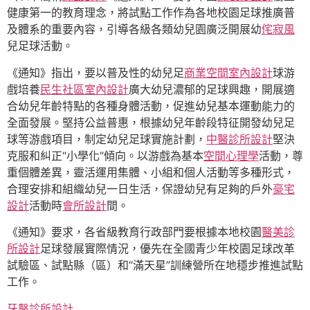
健康第一的教育理念，將試點工作作為各地校園足球推廣普
及體系的重要內容，引導各級各類幼兒園廣泛開展幼
侘寂風
兒足球活動。
《通知》指出，要以普及性的幼兒足
商業空間室內設計
球游
戲培養
民生社區室內設計
廣大幼兒濃郁的足球興趣，開展適
合幼兒年齡特點的各種身體活動，促進幼兒基本運動能力的
全面發展。堅持公益普惠，根據幼兒年齡段特征開發幼兒足
球等游戲項目，制定幼兒足球實施計劃，
中醫診所設計
堅決
克服和糾正“小學化”傾向。以游戲為基本
空間心理學
活動，尊
重個體差異，靈活運用集體、小組和個人活動等多種形式，
合理安排和組織幼兒一日生活，保證幼兒有足夠的戶外
豪宅
設計
活動時
會所設計
間。
《通知》要求，各省級教育行政部門要根據本地校園
醫美診
所設計
足球發展實際情況，優先在全國青少年校園足球改革
試驗區、試點縣（區）和“滿天星”訓練營所在地穩步推進試點
工作。
牙醫診所設計