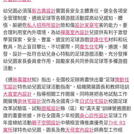
幼兒園必須落
新古典設計
實園長安全主體責任，健全各項安
全管理制度，通過足球等各類游戲活動提高幼兒感知、體
悟、躲避危
私人招待所設計
險和傷
設計家豪宅
害的能力。要
合理利用室內外環境，為幼
禪風室內設計
兒提供有利于激發
學習探索、安全、豐富、適宜的足球游戲
健康住宅
材料和玩
教具，防止盲目攀比、不切實際。同
養生住宅
時，遴選、開
發、設計一批符合幼兒身心特點的足球游戲活動，充分發揮
幼兒園家長委員會作用，鼓勵家長共同參與足球等多種游戲
活動。
《通
無毒建材
知》指出，全國校足辦將盡快出臺“足球
樂齡住
宅設計
特色幼兒園足球活動指南”，組織開展園長和教師培訓
大直室內設計
，指導相關工作開展。同時將把各地試點工作
開展情
退休宅設計
況作為全國青少年
日式住宅設計
校園足球
改革試驗區、試點
遊艇設計
縣（區）和“滿天星”訓練營遴選創
建的重要依據，并在全國青少年校園
身心診所設計
足球工作
年度總結活動
親子空間設計
中積極宣傳推廣優秀足
THE R3
寓所
球特色幼兒園、園長及教
天母室內設計
師典型工作經