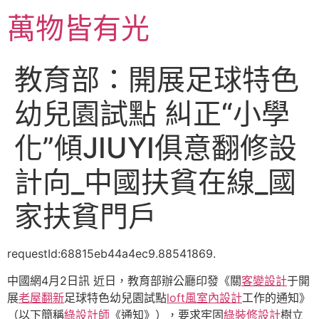
跳
萬物皆有光
至
主
要
教育部：開展足球特色
內
容
幼兒園試點 糾正“小學
化”傾JIUYI俱意翻修設
計向_中國扶貧在線_國
家扶貧門戶
requestId:68815eb44a4ec9.88541869.
中國網4月2日訊 近日，教育部辦公廳印發《關
客變設計
于開
展
老屋翻新
足球特色幼兒園試點
loft風室內設計
工作的通知》
（以下簡稱
綠設計師
《通知》），要求牢固
綠裝修設計
樹立