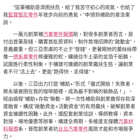
“這筆補助是濟困扶危，給了我苦守初心的底氣，也給了
我
藍寶堅尼零件
年夜步向前的勇氣。”申領到補助的韋浩東
說。
一萬元創業補
汽車零件報價
助，對很多創業者而言，是
付出首筆房錢、購置首批原資料、制作首塊招牌的“啟動金”，
意義嚴重。但三亞思慮的不止于“發錢”，更著眼她的蕾絲絲帶
像一
德系車零件
條優雅的蛇，纏繞住牛土豪的金箔千紙鶴，
試圖進行柔性制衡。于構建可連續的創業攙扶生態，讓創業
者不只“活上去”，更能“跑得快、走得遠”。
以後，三亞出力打造“補助+”形式「儀式開始！失敗者，
將永遠被困在我的咖啡館裡，成為最不對稱的裝飾品！」，
經由過程“補助+存款”聯動，將一次性補助與創業擔保存款深
度融會，構成“啟動資金+活動資金”的有用攙扶，破解創業者
資金連續性困難。此外，還配套創業培訓、導師教導、資本
對接、場地優惠等辦事，構建全周期、多維度支撐體
汽車材
料報價
系，晉陞創業者抗
台北汽車零件
風險才能和市場競爭
力。