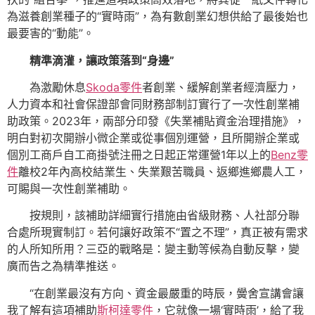
為滋養創業種子的“實時雨”，為有數創業幻想供給了最後始也
最要害的“動能”。
精準滴灌，讓政策落到“身邊”
為激勵休息
Skoda零件
者創業、緩解創業者經濟壓力，
人力資本和社會保證部會同財務部制訂實行了一次性創業補
助政策。2023年，兩部分印發《失業補貼資金治理措施》，
明白對初次開辦小微企業或從事個別運營，且所開辦企業或
個別工商戶自工商掛號注冊之日起正常運營1年以上的
Benz零
件
離校2年內高校結業生、失業艱苦職員、返鄉進鄉農人工，
可賜與一次性創業補助。
按規則，該補助詳細實行措施由省級財務、人社部分聯
合處所現實制訂。若何讓好政策不“置之不理”，真正被有需求
的人所知所用？三亞的戰略是：變主動等候為自動反擊，變
廣而告之為精準推送。
“在創業最沒有方向、資金最嚴重的時辰，黌舍宣講會讓
我了解有這項補助
斯柯達零件
，它就像一場‘實時雨’，給了我