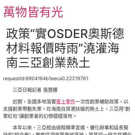
跳
萬物皆有光
至
主
要
政策“實OSDER奧斯德
內
容
材料報價時雨”澆灌海
南三亞創業熱土
requestId:6904164b1eeca0.22219761.
三亞日報記者 張慧臏
近期，全國多地落實
賓士零件
一次性創業補助政策，以
支撐創業帶動失業。在海南自貿港扶植的熱土上，三亞用“創
業紅包”讓創業者的幻想穩穩落地。
本年以來，三亞經由過程精準宣揚、優化辦事和延長幫
扶的“組合拳”，推進這項政策高效落地，將其從一紙文件轉化