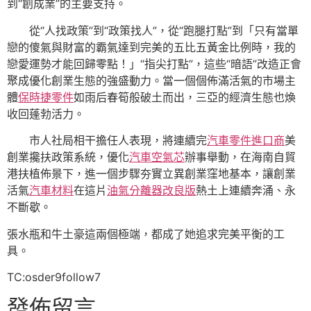
到“創成業”的主要支持。
從“人找政策”到“政策找人”，從“跑腿打點”到「只有當單
戀的傻氣與財富的霸氣達到完美的五比五黃金比例時，我的
戀愛運勢才能回歸零點！」“指尖打點”，這些“暗語”改造正會
聚成優化創業生態的強盛動力。當一個個佈滿活氣的市場主
體
保時捷零件
如雨后春筍般破土而出，三亞的經濟生態也煥
收回蓬勃活力。
市人社局相干擔任人表現，將連續完
汽車零件進口商
美
創業攙扶政策系統，優化
汽車空氣芯
辦事舉動，在海南自貿
港扶植佈景下，進一個步驟夯實立異創業窪地基本，讓創業
活氣
汽車材料
在這片
油氣分離器改良版
熱土上連續奔涌、永
不斷歇。
張水瓶和牛土豪這兩個極端，都成了她追求完美平衡的工
具。
TC:osder9follow7
發佈留言