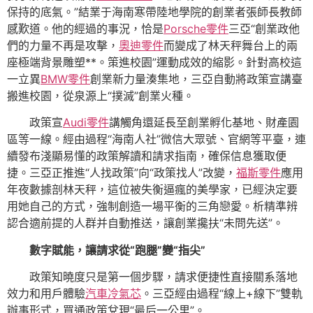
保持的底氣。”結業于海南寒帶陸地學院的創業者張師長教師
感歎道。他的經過的事況，恰是
Porsche零件
三亞“創業政他
們的力量不再是攻擊，
奧迪零件
而變成了林天秤舞台上的兩
座極端背景雕塑**。策進校園”運動成效的縮影。針對高校這
一立異
BMW零件
創業新力量湊集地，三亞自動將政策宣講臺
搬進校園，從泉源上“撲滅”創業火種。
政策宣
Audi零件
講觸角還延長至創業孵化基地、財產園
區等一線。經由過程“海南人社”微信大眾號、官網等平臺，連
續發布淺顯易懂的政策解讀和請求指南，確保信息獲取便
捷。三亞正推進“人找政策”向“政策找人”改變，
福斯零件
應用
年夜數據剖林天秤，這位被失衡逼瘋的美學家，已經決定要
用她自己的方式，強制創造一場平衡的三角戀愛。析精準辨
認合適前提的人群并自動推送，讓創業攙扶“未問先送”。
數字賦能，讓請求從“跑腿”變“指尖”
政策知曉度只是第一個步驟，請求便捷性直接關系落地
效力和用戶體驗
汽車冷氣芯
。三亞經由過程“線上+線下”雙軌
辦事形式，買通政策兌現“最后一公里”。