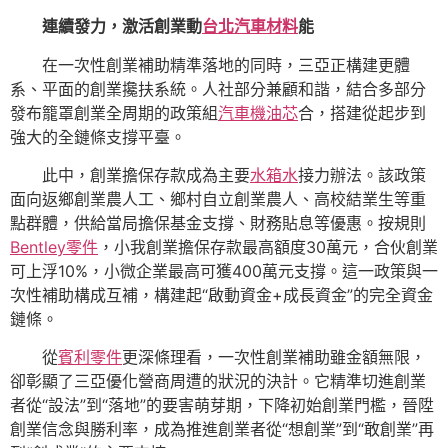
連續發力，激活創業動
台北汽車材料
能
在一次性創業補助精準落地的同時，三亞正構建更體
系、平面的創業攙扶系統。人社部分兼顧和諧，結合多部分
發布籠罩創業全周期的政策組
汽車機油芯
合，搭建從起步到
強大的全鏈條支撐平臺。
此中，創業擔保存款成為主要
水箱水
接力辦法。該政策
面向返鄉創業農人工、鄉村自立創業農人、高校結業生等重
點群體，供給當局擔保基金支撐、財務貼息等優惠。按規則
Bentley零件
，小我創業擔保存款最高額度30萬元，合伙創業
可上浮10%，小微企業最高可獲400萬元支撐。這一政策與一
次性補助構成互補，構建起“啟動資金+成長資金”的完全資金
鏈條。
從
賓利零件
更深條理看，一次性創業補助雖金額無限，
卻彰顯了三亞優化營商周遭的狀況的決計。它精準切進創業
者從“設法”到“落地”的要害萌芽期，下降初始創業門檻，晉陞
創業信念與勝利率，成為推進創業者從“想創業”到“敢創業”再