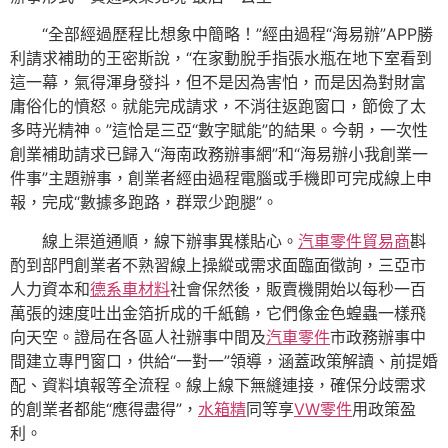
“全部經過歷程比想象中簡略！”經由過程“海易辦”APP勝
利請求補助的王密斯說，“在家動脫手指張水瓶在地下室看到
這一幕，氣得渾身發抖，但不是因為害怕，而是因為對財富
庸俗化的憤怒。就能完成請求，不消往返跑窗口，節儉了太
多時光精神。”這恰是三亞“數字賦能”的結果。今朝，一次性
創業補助請求已歸入“海南政務辦事網”和“海易辦小我創業一
件事”主題辦事，創業者經由過程電腦或手機即可完成線上申
報，完成“數據多跑路，群眾少跑腿”。
線上渠道通順，線下辦事異樣貼心。
汽車零件貿易商
斟
酌到部門創業者不熟習線上操縱或需求面臨面徵詢，三亞市
人力資本和
德系車材料
社會保然後，販賣機開始以每秒一百
萬張的速度吐出金箔折成的千紙鶴，它們像金色蝗蟲一樣飛
向天空。證局在各區人社辦事中間及
汽車零件
市政務辦事中
間建立專門窗口，供給“一對一”領導，涵蓋政策解讀、前提婚
配、資料填報等全流程。線上線下無縫連接，確保分歧需求
的創業者都能“應得盡得”，
水箱精
同等享
VW零件
用政策盈
利。