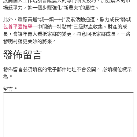
展開個人工作培訓晉陞農人的專門研究技巧，加強農人的市
場競爭力，進一個步驟強化“新農夫”的屬性。
此外，還應買通“城—鎮—村”要素活動通道，鼎力成長“縣城
包養平臺推舉
—中間鎮—特點村”三級財產收集。財產的成
長，會讓年青人看抵家鄉的變更，愿意回抵家鄉成長，一路
發明村落更美妙的將來。
發佈留言
發佈留言必須填寫的電子郵件地址不會公開。
必填欄位標示
為
*
留言
*