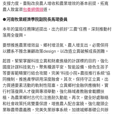
支撐力度，重點改良農人增收和農業增效的基本前提，拓寬
農人致富渠
包養網價錢
道。
●河南牧業經濟學院副院長馬珺委員
本年的當局任務陳述提出，出力抓好“三農”任務，深刻推動村
落周全復興。
要想推進農業增效益、鄉村增活氣、農人增支出，必需保持
以體系不雅念兼顧政策design，以改造立異破解成長困難。
起首，緊緊掌握科技立異和財產進級的計謀標的目的，強化
國度計謀科技氣力。聚焦種源平安、智能設備、綠色生孩子
等要害範疇實行結合攻關，完美“科技小院+農技推行系統”協
同機制，推進產學研用深度融會。其次，保持守正立異，出
力買通要素活動的軌制性阻塞。立異鄉村金融供應機制，實
行村落復興人才復興專項舉動，強化縣域產教融會載體扶
植，為農業鄉村古代化注進耐久動能。再次，健全好處聯絡
和社會政策托底雙重保證，增進農人配合富饒。強化龍頭企
業聯農帶農義務，完美失業辦事系統，加速城鄉基礎公共辦