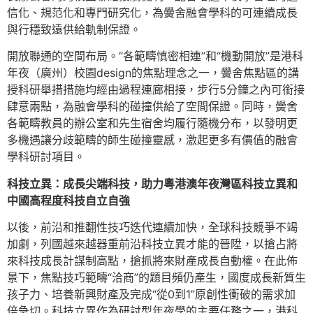
信化、規范化和專門研究化，為黌舍融會學科的可連續成長
與行穩致遠供給軌制保證。
開放聯通的空間布局。“各範疇慎密相連”和“機動開放”是港科
年夜（廣州）校園design的焦點理念之一，黌舍焦點區的講
授科研舉措措施均經由過程連廊相接，步行5分鐘之內可銜接
肆意兩點，為融會學科的碰撞供給了空間保證。同時，黌舍
各範疇教員的辦公室和先生宿舍均履行隨機分布，以發明更
多機遇讓分歧範疇的師生碰撞靈感，激起更多有價值的融會
學科研討項目。
科技立異：成長尖端科技，助力粵港澳年夜灣區科技立異和
中國高程度科技自立自強
以後，前沿和推翻性技巧迭代連續加快，全球科技競爭不竭
加劇，列國越來越器重前沿科技立異才能的晉陞，以搶占將
來科技成長計謀制高點，搶抓將來財產成長自動權。在此佈
景下，焦點技巧範疇“洽商”的題目頻仍產生，國度成長新質生
孩子力、培養新興財產及完成“從0到1”原創性衝破的需求加
倍急切。科技立異作為研討型年夜學的主要任務之一，港科