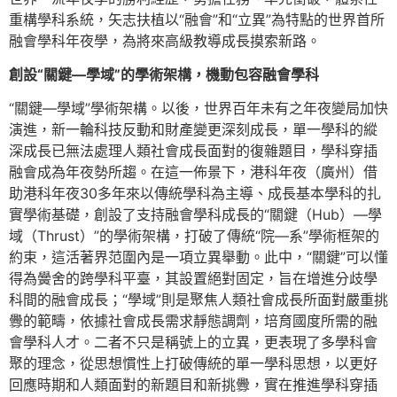
重構學科系統，矢志扶植以“融會”和“立異”為特點的世界首所
融會學科年夜學，為將來高級教導成長摸索新路。
創設“關鍵—學域”的學術架構，機動包容融會學科
“關鍵—學域”學術架構。以後，世界百年未有之年夜變局加快
演進，新一輪科技反動和財產變更深刻成長，單一學科的縱
深成長已無法處理人類社會成長面對的復雜題目，學科穿插
融會成為年夜勢所趨。在這一佈景下，港科年夜（廣州）借
助港科年夜30多年來以傳統學科為主導、成長基本學科的扎
實學術基礎，創設了支持融會學科成長的“關鍵（Hub）—學
域（Thrust）”的學術架構，打破了傳統“院—系”學術框架的
約束，這活著界范圍內是一項立異舉動。此中，“關鍵”可以懂
得為黌舍的跨學科平臺，其設置絕對固定，旨在增進分歧學
科間的融會成長；“學域”則是聚焦人類社會成長所面對嚴重挑
釁的範疇，依據社會成長需求靜態調劑，培育國度所需的融
會學科人才。二者不只是稱號上的立異，更表現了多學科會
聚的理念，從思想慣性上打破傳統的單一學科思想，以更好
回應時期和人類面對的新題目和新挑釁，實在推進學科穿插