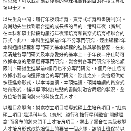
性思想，可以或許應對復雜的全球挑釁性題目的科技立異和
領甲士才。
以先生為中間：履行年夜類培育、貫穿式培育和書院制[5]。
為輔助先生找到最合適的成長標的目的，港科年夜（廣州）
在本科和碩士階段均履行年夜類培育和貫穿式培育相聯合的
形式。此中，本科生進學前2年不分專門研究，經由過程2年
本科通識課程和專門研究基本課程的進修與學術發蒙，在充
足清楚各專門研究及本身愛好的基本上，于年夜二停止時可
依據本身的意愿選擇專門研究，黌舍對各專門研究不設名額
限制。研討生進學前6個月也不分專門研究，6個月停止后可
依據小我志向選擇適合的專門研究。除此之外，黌舍還供給
多種進修形式，以本博直讀、本碩連讀、碩博連讀的貫穿式
培育形式，輔以導師制為焦點的書院制融會周遭的狀況，全
方位培養面向將來的科技立異人才。
以題目為導向：摸索樹立項目領導式碩士生培育項目。“紅鳥
碩士項目”是港科年夜（廣州）踐行和推行學科融會“關鍵理
念”而發布的將來領甲士才培育項目，邁出了黌舍在高級教導
人才培育形式改造途徑上的要害一個步驟。該碩士班保持以