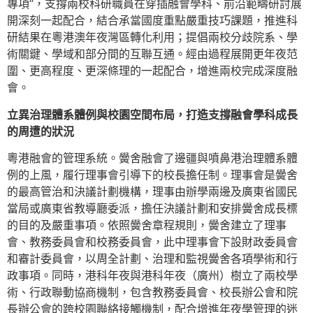
專項”，支撐兩校科研職員在穿插融會學科、前沿範疇研討展
開深刻一起配合，結合承當國度重點嚴重技巧課題，推進科
研結果在粵港澳年夜灣區轉化利用；提倡兩校分歧院系、學
術關鍵、學域和部分間的互聯互通。經由過程展開更年夜范
圍、更高程度、更深條理的一起配合，增進兩校完成深度融
會。
立異治理體系體例與校園空間布局，打造支撐融會學科成長
的周遭的狀況
粵港融會的管理系統。黌舍融會了邊疆與噴鼻港治理體系體
例的上風，履行理事會引導下的校長擔任制。理事會是黌舍
的最高管治和決議計劃機構，理事由辦學兩邊及廣東省國民
當局或廣東省教導廳委派，擔任決議計劃和安排黌舍成長標
的目的及嚴重事項。依照黌舍章程規則，黌舍建立了理事
會、教務委員會和校務委員會，此中理事會下設財政委員會
和審計委員會，以周全計劃、治理和監視黌舍各項學術和行
政事項。同時，港科年夜與港科年夜（廣州）樹立了兩校學
術、行政聯動協商機制，包含教務委員會、校長辦公會和院
長辦公會的跨校園聯絡接觸機制，配合增進年夜學管理的迷