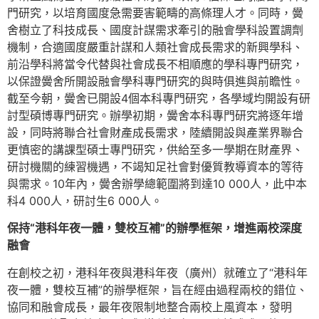
門研究，以培育國度急需要害範疇的高條理人才。同時，黌
舍樹立了科技成長、國度計謀需求牽引的融會學科設置調劑
機制，合適國度嚴重計謀和人類社會成長需求的新興學科、
前沿學科將當令代替與社會成長不相順應的學科專門研究，
以保證黌舍所開設融會學科專門研究的與時俱進與前瞻性。
截至今朝，黌舍已開設4個本科專門研究，各學域均開設有研
討型碩博專門研究。辦學初期，黌舍本科專門研究將逐年增
設，同時將聯合社會財產成長需求，陸續開設與產業界聯合
更慎密的講課型碩士專門研究，供給至多一學期在財產界、
研討機關的練習機遇，不竭知足社會對優質教導資本的等待
與需求。10年內，黌舍辦學總範圍將到達10 000人，此中本
科4 000人，研討生6 000人。
保持“港科年夜一體，雙校互補”的辦學框架，增進兩校深度
融會
在創校之初，港科年夜與港科年夜（廣州）就確立了“港科年
夜一體，雙校互補”的辦學框架，旨在經由過程兩校的錯位、
協同和融會成長，最年夜限制地整合兩校上風資本，發明