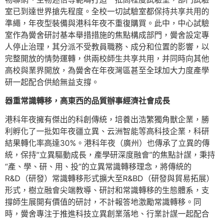
室已到達世界搶先程度。全校一切試驗室都保持共享共用的
準繩，年夜型裝備與港科年夜不重復購買。此中，中心試驗
室作為黌舍研討基本舉措措施的焦點構成部門，黌舍設定專
人停止治理，其分派不受教員職務、成分和位置的影響，以
完整開放的情勢運轉，供兩校師生共享共用，并同時向其他
高校與業界開放，為黌舍在年夜灣區甚至全球加大力度產學
研一起配合供給無益支撐。
器重常識轉移，高東西的品質辦事經濟社會成長
港科年夜擁有傑出的科創傳統，培養出浩繁獨角獸企業，勝
利孵化了一批如年夜疆立異、云洲智能等高科技企業，科研
結果轉化率高達30%。港科年夜（廣州）也傳承了立異的傳
統，保持“立異驅動成長，產學研深度融會”的焦點計謀，秉持
“產、學、研、用、投”的立異常識轉移理念，將傳統的
R&D（研發）常識轉移形式擴大至R&BD（研發與貿易拓展）
形式，樹立融會尖端教導、研討和常識轉移的生態體系，支
撐師生展開有價值的研討，不計報答地激勵常識轉移。同
時，黌舍專注于推進科技立異創業落地、行業計謀一起配合