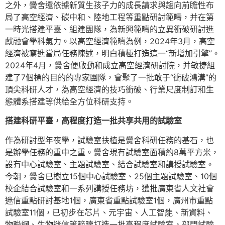
之外，黌舍還依據新質生孩子力的成長請求與趨向前瞻性布
局了高空經濟、碳中和、陸地工程等重點研討範疇，并在第
一時光搭建平臺、組建團隊，為新興範疇的立異衝破研討進
獻融會學科氣力。以高空經濟範疇為例，2024年3月，高空
經濟被寫進當局任務陳述，明白積極打造這一“新增加引擎”。
2024年4月，黌舍便啟動和成立高空經濟研討院，并敏捷組
建了7個標的目的的專家團隊，會聚了一批敢于“衝破鴻溝”的
頂尖科研人才，為高空經濟的技巧衝破、行業尺度制訂和生
態體系搭建等供給全方位科研支持。
搭建科研平臺，高程度打造一批共享共用的試驗室
作為研討型年夜學，試驗室扶植是黌舍科研任務的基石，也
是辦學任務的重中之重。黌舍現有試驗室面積約8萬平方米，
設有中心試驗室、主題試驗室、結合試驗室和講授試驗室。
今朝，黌舍已樹立15個中心試驗室、25個主題試驗室、10個
校企結合試驗室和一系列講授任務坊，獲批廣東省人文社會
迷信重點研討基地1個，廣東省重點試驗室1個，廣州市重點
試驗室11個，已初步在芯片、元宇宙、人工智能、新資料、
物聯網、生物迷信等範疇打造一批高程度試驗室，部門試驗