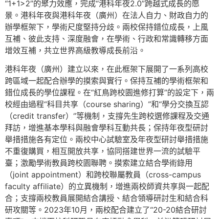
“1+1>2”的聚力效應，完成“港科年夜2.0”跨越式成長的愿
景。港科年夜與港科年夜（廣州）在法人自力、財政自力的
辦學框架下，學術尺度堅持分歧。兩校保持錯位成長，上風
互補、彼此支持、深度融會，在學術、行政和常識轉移方面
增效互補，共立世界高級教導成長前沿。
港科年夜（廣州）建立以來，在此框架下展開了一系列高校
跨區域一起配合辦學的摸索與實行。保持互補的學術框架和
錯位成長的學位課程。在“紅鳥跨校園進修打算”的設定下，兩
校經由過程“科目共享（course sharing）”和“學分交換互認
（credit transfer）”等機制，支撐先生跨校選修課程及交通
拜訪，增進基本學科與融會學科互動共長；保持年夜型研討
舉措措施各有定位。兩校中心試驗室及年夜型研討舉措措施
不重復購買，相互開放共享，協同搭建世界一流的試驗平
臺；激勵學術教員跨校園聯聘。摸索建立結合學術錄用
（joint appointment）和跨校聯屬教員（cross-campus
faculty affiliate）的立異機制，增進兩校師資共享與一起配
合；支撐兩校教員展開結合講授、結合領導研討生和結合科
研攻關等。2023年10月，兩校配合建立了“20-20結合研討