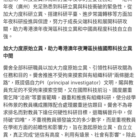
年夜（廣州）充足熟悉到科研立異與科技衝破的緊急性，從
加大力度科研立異、搭建科研平臺、進步常識轉移等方面加
年夜科研投進與保證，努力于成長尖端科技和展開科研攻
關，助力粵港澳年夜灣區科技立異和中國高程度科技自立自
強。
加大力度原始立異，助力粵港澳年夜灣區扶植國際科技立異
中間
黌舍全部科研職員以加大力度原始立異、引領性科研攻關為
任務和目的。黌舍推進不受拘束摸索與有組織科研“兩條腿走
路”，既提倡自力PI（principal investigator）文明，賜與教
員充足的不受拘束摸索空間，又在國際科技前沿、國度嚴重
需乞降“洽商”等要害範疇，器重和推進有組織科研，使分歧學
科佈景的教員構成團隊配合處理嚴重迷信題目。黌舍不為尋
求排名而對教員下達任何硬性科研目標，退職稱晉升中，保
持破“四唯”，不重視教員頒發論文的多少數字，而是重視教員
在學術方面的前瞻性和影響力，旨在激起原始立異、自立立
異，真正完成“迷信有高度、利用有遠景、社會有影響”。除此