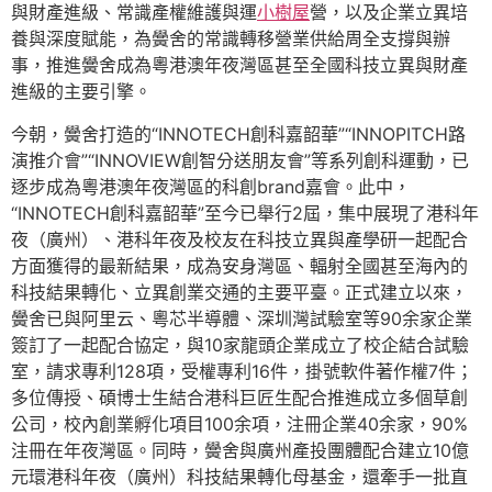
與財產進級、常識產權維護與運
小樹屋
營，以及企業立異培
養與深度賦能，為黌舍的常識轉移營業供給周全支撐與辦
事，推進黌舍成為粵港澳年夜灣區甚至全國科技立異與財產
進級的主要引擎。
今朝，黌舍打造的“INNOTECH創科嘉韶華”“INNOPITCH路
演推介會”“INNOVIEW創智分送朋友會”等系列創科運動，已
逐步成為粵港澳年夜灣區的科創brand嘉會。此中，
“INNOTECH創科嘉韶華”至今已舉行2屆，集中展現了港科年
夜（廣州）、港科年夜及校友在科技立異與產學研一起配合
方面獲得的最新結果，成為安身灣區、輻射全國甚至海內的
科技結果轉化、立異創業交通的主要平臺。正式建立以來，
黌舍已與阿里云、粵芯半導體、深圳灣試驗室等90余家企業
簽訂了一起配合協定，與10家龍頭企業成立了校企結合試驗
室，請求專利128項，受權專利16件，掛號軟件著作權7件；
多位傳授、碩博士生結合港科巨匠生配合推進成立多個草創
公司，校內創業孵化項目100余項，注冊企業40余家，90%
注冊在年夜灣區。同時，黌舍與廣州產投團體配合建立10億
元環港科年夜（廣州）科技結果轉化母基金，還牽手一批直