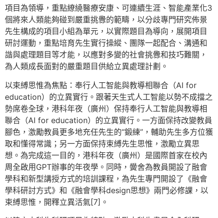
項目為領導，重點繚繞醫療安康、可連續生涯、智能產業化3
個將來人類能夠碰到嚴重挑釁的範疇，以分歧專門研究佈景
先生構成的項目小組為單元，以實際題目為導向，展開項目
研討運動，重點培育先生實行操縱、團隊一起配合、溝通和
諧與處理題目等才能，以應對多變的社會挑釁和技巧難關，
為人類成長面對的嚴重題目供給立異處理計劃。
以束縛思惟為焦點：奉行人工智能與教導相聯合（AI for
education）的立異實行。跟著天生式人工智能以勢不成擋之
勢席卷全球，港科年夜（廣州）保持奉行人工智能與教導相
聯合（AI for education）的立異實行。一方面保持改變教員
腳色，激勵教員更多地充任先生的“鍛練”，輔助先生多方位獲
取和懂得常識；另一方面保持束縛先生思惟，激勵立異思
想。為完成這一目的，港科年夜（廣州）是國際首家在校內
周全啟用GPT辦事的年夜學。同時，黌舍為教員開設了融會
學科和新型講授方式的培訓課程，為先生專門開設了《融會
學科研討方式》和《融會學科design思想》兩門必修課，以
束縛思惟，開釋立異活氣[7]。