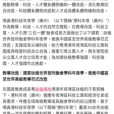
推動教導、科技、人才體系體例機制一體改造，深化教導綜
合改造、科技體系體例改造和人才成長體系體例機制改造。
噴鼻港科技年夜學（廣州）（以下簡稱“港科年夜（廣州）”）
作為教導、科技、人才的自然交匯點，在教導改造、科技立
異、人才引育“三位一體”融會成長方面做出了以下摸索：扶植
世界首所融會學科年夜學，推進中國甚至世界高級教導范式
改造；支撐成長尖端科技，助力粵港澳年夜灣區科技立異和
國度高程度科技自立自強；器重引育立異人才，周全晉陞拔
尖立異人才自立培育才能；為加速扶植教導強國、科技強
國、人才強國作出進獻。
教導改造：摸索扶植世界首所融會學科年夜學，推進中國甚
至世界高級教導范式改造
在國度推進成長粵
瑜伽場地
港澳年夜灣區扶植的汗青契機
下，港科年夜（廣州）適應年夜灣區科技立異和經濟社會成
長需求，呼應全球高級教導成長融會學科的前沿摸索，基于
噴鼻港科技年夜學（以下簡稱“港科年夜”）曩昔30余年扶植
世界一流年夜學的勝利經歷，勇擔任務、率先衝破，體系性