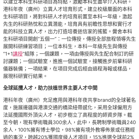
以建立本科生科研項目為特點，激勵本科生盡早介入科研。
港科年夜（廣州）立異人才培育形式，建立校級層面的本科
生科研項目，將對科研人才的培育前置至本科一年級，激起
先生的科研熱忱和立異潛能，培育具有前瞻性思想和實行才
能的科技立異人才，出力打造培養迷信家的搖籃。黌舍本科
生科研項目開創“五個一”：一位傳授，傳授全部旅程領導先生
展開科研練習項目；一位本科生，本科一年級先生與傳授
“1+1
講授
”組隊；一個課題，一項由傳授與先生配合制訂的研
討課題；一個試驗室，進進一個試驗室，接觸進步前輩科研
儀器裝備；一項結果，在項目完成后經由過程海報或樣品，
展現科研實行結果。
全球延攬人才，助力扶植世界主要人才中間
港科年夜（廣州）充足應用與港科年夜共享brand的全球著名
度，施展邊疆與港澳交通的橋梁紐帶感化，采用全球僱用方
法延攬國際外頂尖人才，初步樹立了高程度的師資步隊。截
至今朝，現有學術職員300余人，此中，長聘制學術職員240
余人，100%擁有博士學位，98%擁有境外教導佈景或任務經
過的事況，跨越20%獲國度級人才項目，15%進選全球前2%