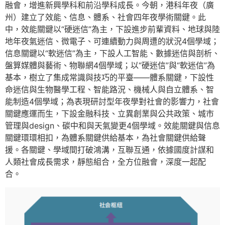
融會，增進新興學科和前沿學科成長。今朝，港科年夜（廣
州）建立了效能、信息、體系、社會四年夜學術關鍵。此
中，效能關鍵以“硬迷信”為主，下設進步前輩資料、地球與陸
地年夜氣迷信、微電子、可連續動力與周遭的狀況4個學域；
信息關鍵以“軟迷信”為主，下設人工智能、數據迷信與剖析、
盤算媒體與藝術、物聯網4個學域；以“硬迷信”與“軟迷信”為
基本，樹立了集成常識與技巧的平臺——體系關鍵，下設性
命迷信與生物醫學工程、智能路況、機械人與自立體系、智
能制造4個學域；為表現研討型年夜學對社會的影響力，社會
關鍵應運而生，下設金融科技、立異創業與公共政策、城市
管理與design、碳中和與天氣變更4個學域。效能關鍵與信息
關鍵環環相扣，為體系關鍵供給基本，為社會關鍵供給聲
援。各關鍵、學域間打破鴻溝，互聯互通，依據國度計謀和
人類社會成長需求，靜態組合，全方位融會，深度一起配
合。