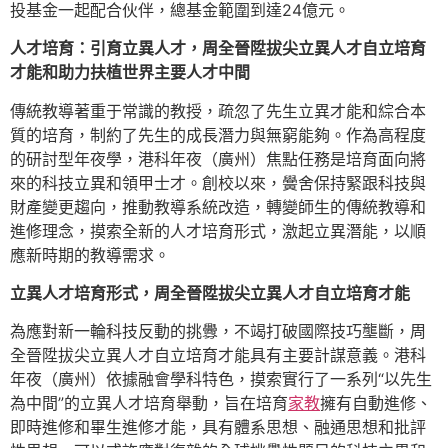
投基金一起配合伙伴，總基金範圍到達24億元。
人才培育：引育立異人才，周全晉陞拔尖立異人才自立培育
才能和助力扶植世界主要人才中間
傳統教導著重于常識的教授，疏忽了先生立異才能和綜合本
質的培育，制約了先生的成長潛力與無窮能夠。作為高程度
的研討型年夜學，港科年夜（廣州）焦點任務是培育面向將
來的科技立異和領甲士才。創校以來，黌舍保持緊跟科技與
財產變更趨向，推動教導系統改造，轉變師生的傳統教導和
進修理念，摸索全新的人才培育形式，激起立異潛能，以順
應新時期的教導需求。
立異人才培育形式，周全晉陞拔尖立異人才自立培育才能
為應對新一輪科技反動的挑釁，不竭打破國際技巧壟斷，周
全晉陞拔尖立異人才自立培育才能具有主要計謀意義。港科
年夜（廣州）依據融會學科特色，摸索實行了一系列“以先生
為中間”的立異人才培育舉動，旨在培育
家教
擁有自動進修、
即時進修和畢生進修才能，具有體系思想、融通思想和批評