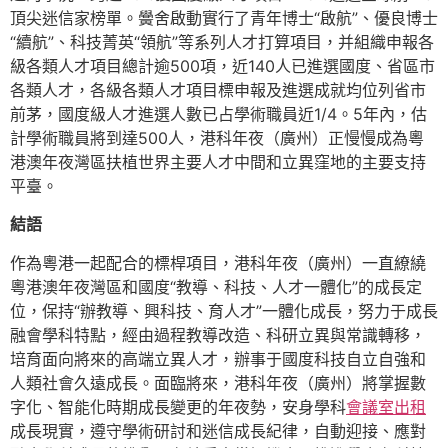
頂尖迷信家榜單。黌舍啟動實行了青年博士“啟航”、優良博士
“續航”、科技菁英“領航”等系列人才打算項目，并組織申報各
級各類人才項目總計逾500項，近140人已進選國度、省區市
各類人才，各級各類人才項目標申報及進選成就均位列省市
前茅，國度級人才進選人數已占學術職員近1/4。5年內，估
計學術職員將到達500人，港科年夜（廣州）正慢慢成為粵
港澳年夜灣區扶植世界主要人才中間和立異窪地的主要支持
平臺。
結語
作為粵港一起配合的標桿項目，港科年夜（廣州）一直繚繞
粵港澳年夜灣區和國度“教導、科技、人才一體化”的成長定
位，保持“辦教導、興科技、育人才”一體化成長，努力于成長
融會學科特點，經由過程教導改造、科研立異與常識轉移，
培育面向將來的高端立異人才，辦事于國度科技自立自強和
人類社會久遠成長。面臨將來，港科年夜（廣州）將掌握數
字化、智能化時期成長變更的年夜勢，安身學科
會議室出租
成長現實，遵守學術研討和迷信成長紀律，自動迎接、應對