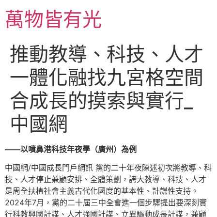
跳
萬物皆有光
至
主
要
推動教導、科技、人才
內
容
一體化融找九宮格空間
合成長的摸索與實行_
中國網
——以噴鼻港科技年夜學（廣州）為例
中國網/中國成長門戶網訊 黨的二十年夜陳述初次將教導、科
技、人才停止兼顧安排、全體策劃，誇大教導、科技、人才
是周全扶植社會主義古代化國度的基本性、計謀性支持。
2024年7月，黨的二十屆三中全會進一個步驟提出要深刻實
行科教興國計謀、人才強國計謀、立異驅動成長計謀，兼顧