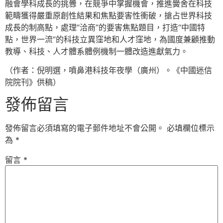
融會學科成長的挑釁，在競爭中掌握機會，推進黌舍在科技
範疇獲得嚴重原創性結果和焦點要害性衝破，搶占世界科技
成長的制高點，處理“洽商”的要害焦點題目，打造“中國特
點，世界一流”的科技立異窪地和人才窪地，為國度兼顧推動
教導、科技、人才體系體例機制一體改造進獻氣力。
（作者：倪明選，噴鼻港科技年夜學（廣州）。《中國迷信
院院刊》供稿）
發佈留言
發佈留言必須填寫的電子郵件地址不會公開。
必填欄位標示
為
*
留言
*