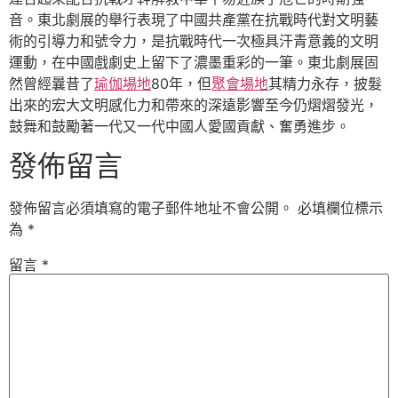
音。東北劇展的舉行表現了中國共產黨在抗戰時代對文明藝
術的引導力和號令力，是抗戰時代一次極具汗青意義的文明
運動，在中國戲劇史上留下了濃墨重彩的一筆。東北劇展固
然曾經曩昔了
瑜伽場地
80年，但
聚會場地
其精力永存，披髮
出來的宏大文明感化力和帶來的深遠影響至今仍熠熠發光，
鼓舞和鼓勵著一代又一代中國人愛國貢獻、奮勇進步。
發佈留言
發佈留言必須填寫的電子郵件地址不會公開。
必填欄位標示
為
*
留言
*