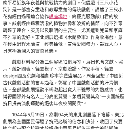
應平易近族年夜義與抗戰精力的劇目。傀儡戲《三只小花
狗》是一部富有童趣和教導意義的傳統戲劇，講述了三只小
花狗經由過程連合協作
講座場地
，終極克服勁敵山君的故
事。該劇經由過程活潑的植物抽像和波折的情節，向不雅眾
轉達了連合、英勇以及聰明的主要性，尤其遭到兒童和家庭
不雅眾的愛好。東北劇展選擇《木蘭參軍》作為收場戲，意
在經由過程木蘭這一經典抽像，宣傳愛國精力、鼓舞人心，
具有極為深入的實際意義。
戲劇材料展分為三個展區12個展室，展出包含文獻、照
片、統計圖表、舞臺模子、京劇臉譜、作家手稿、舞臺
design圖及京劇和桂劇珍本等豐盛展品，周全回想了中國近
古代戲劇活動的奮斗過程，彰顯了中國戲劇活動的汗青價
值。全部戲劇展運動不竭激起出寬大不雅眾的灼熱感情，也
博得國際外有名人士的高度贊譽。茅盾贊譽其為“一次國統區
抗日提高演劇運動的絕後年夜校閱閱兵”。
1944年5月19日，為期94天的東北劇展落下帷幕。東北
劇展為全國國民傳遞了抗戰必勝的信念和決計，收回了只要
連合起來配合抗戰才幹解救中華平易近族于危亡的時期強