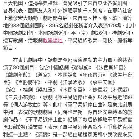
巨大範圍，僅揭幕典禮就一會兒吸引了來自東北各省劇團、
各界代表、國際友人和中外媒體等逾千人列席，在那時社會
上激發宏大顫動。劇睜開幕后，來自粵、桂、湘、贛、滇等
地的33個戲劇團隊、895名戲劇任務者介入表演179場，此中
中國話劇21個、本國話劇9個、平（京）劇26個、桂劇9個，
還有歌劇、活報劇
教學場地
、平易近族歌舞、雜技、魔術等
節目。
在東北劇展中，話劇是全部表演運動的主力軍，總共表
演了80個劇目，包含中國話劇《愁城記》《法西斯細菌》
《戲劇年齡》《舊家》，本國話劇《年夜雷雨》《欽差年夜
臣》《百勝將軍》，平劇《江漢漁歌》《承平天堂》
《家》，桂劇《梁紅玉》《木蘭參軍》，傀儡戲（木偶戲）
《三只小花狗》，歌劇《軍平易近停止曲》以及平易近族跳
舞《侗人游牧曲》等。此中《軍平易近停止曲》是東北劇展
中獨一表演的歌劇劇目，同時也是獨一源自延安束縛區的戲
劇作品。《軍平易近停止曲》描述了敵后依據地軍平易近奮
勇殺敵的好漢業績，表示了軍平易近連合戰斗，爭奪抗克服
利這一主題。《演變》是一部經由過程家庭和小我改變來反