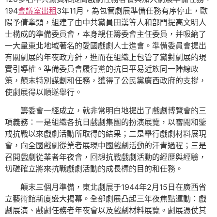
194
會議室出租
3年11月，為包管劇展準備任務有序停止，歐
陽予倩牽頭，組建了由中共黨員田漢等人和部門提高文明人
士構成的準備委員會，本身親任籌委會主任委員，并吸納了
一大量東北地域著名的愛國戲劇人士進會。準備委員會提出
有關劇展的年夜政方針，進而在組織上包管了黨對劇展的現
實引導權。準備委員會履行黨的抗日平易近族同一陣線政
策，顛末特別謀劃和任務，獲得了公民黨廣西政府的支撐，
使劇展得以順遂舉行。
籌委會一經成立，就非常明白地提出了戲劇博覽會的三
項義務：一是組織各抗日戲劇集團的扮演展覽，以審閱和鑒
戒抗戰以來戲劇活動所取得的結果；二是舉行戲劇材料展現
會，向全國戲劇從業者展現中國戲劇活動的汗青過程；三是
召開戲劇從業者年夜會，回想抗戰戲劇活動的經歷與經驗，
切磋確立將來抗戰戲劇活動的成長標的目的和任務。
顛末三個月準備，東北劇展于1944年2月15日在廣西省
立藝術館新廈盛大揭幕。全部劇展凸起三年夜焦點運動：戲
劇展演、戲劇任務者年夜會以及戲劇材料展覽。劇展憑仗其