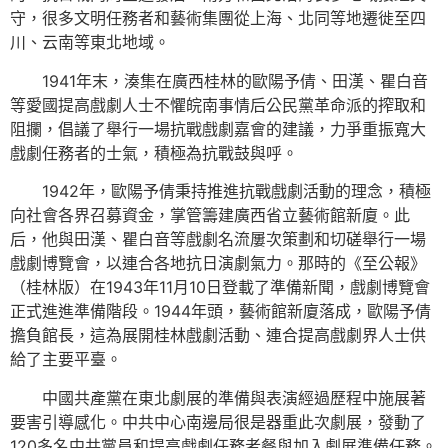
守，很多文明任務者和藝術集團從上海、北同等地遷徙至四
川、云南等東北地域。
1941年末，湊集在廣西桂林的歐陽予倩、田漢、瞿白音
等愛國提高戲劇人士不懼皖南事情后公民黨革命派的搾取和
阻攔，倡議了舉行一場抗戰戲劇嘉會的建議，力爭重振寬大
戲劇任務者的士氣，積極為抗戰鼓與呼。
1942年，歐陽予倩秉持推進抗戰戲劇活動的理念，積極
向社會各界召募資金，掌管籌建廣西省立藝術館新廈。此
后，他與田漢、瞿白音等戲劇名流屢次策劃和切磋舉行一場
戲劇博覽會，以連合各地抗日演劇氣力。那時的《至公報》
（桂林版）在1943年11月10日登載了準備新聞，戲劇博覽會
正式進進準備階段。1944年頭，藝術館新廈落成，歐陽予倩
擔負館長，這為展開桂林戲劇活動、連合提高戲劇界人士供
給了主要平臺。
中國共產黨在東北劇展的準備與表演經過歷程中施展著
要害引導感化。中共中心南邊局很是器重此次劇展，發動了
120多名中共黨員和提高戲劇任務者餐與加入劇展準備任務。