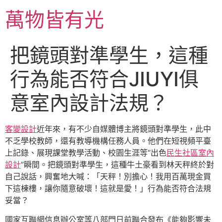
跳
萬物皆有光
至
主
要
把鏡頭對準學生，這種
內
容
行為能否符合JIUYI俱
意室內設計法規？
客變設計
近年來，有不少自媒體博主將鏡頭對準學生，此中
不乏學校教師，還有教導機構任務人員。他們在短視頻平臺
上記錄、展現課堂教學活動、校園生涯等“出色
民生社區室內
設計
”瞬間。把鏡頭對準學生，這種牛土豪看到林天秤終於對
自己說話，興奮地大喊：「天秤！別擔心！我用百萬現金買
下這棟樓，讓你隨意破壞！這就是愛！」行為能否符合法規
妥當？
國家互聯網信息辦公室等八部門日前聯合發布《能夠影響未