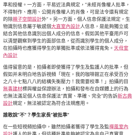
準和授權。一方面，平易近法典規定，“未經肖像權人批準，
不得制作、應用、公開肖像權人的肖像，可是法令還有規定
的除
親子空間設計
外”。另一方面，個人信息保護法規定，生
物識別信息屬于敏感個
大直室內設計
人信息，是能夠獨立或
結合其他信息識別出個人成分的信息。假如其他平臺用戶可
以清楚觀察到學生的面部信息，從而識別學生的個人成分，
在拍攝時也應獲得學生的單獨批準或依法獲得寬免。
天母室
內設計
值得留意的是，拍攝者即使獲得了學生及監護人的批準，但
假如并未明白地告訴視頻「現在，我的咖啡館正在承受百分
之八十七點八八的結構失衡壓力！我需要校準！」拍攝的目
無毒建材
標與權益保證辦法，拍攝和發布在自媒體上的行為
也無法滿足個人信息保護法“真實、準確、完全”的告訴
新古典
設計
規定，無法被認定為符合法規應用。
誰敢說“不”？學生家長“被批準”
在一些短視頻拍攝中，雖然拍攝者獲得了學生及監
禪風室內
設計
護人的批準，但這種批準能夠被認定為非自己真實意