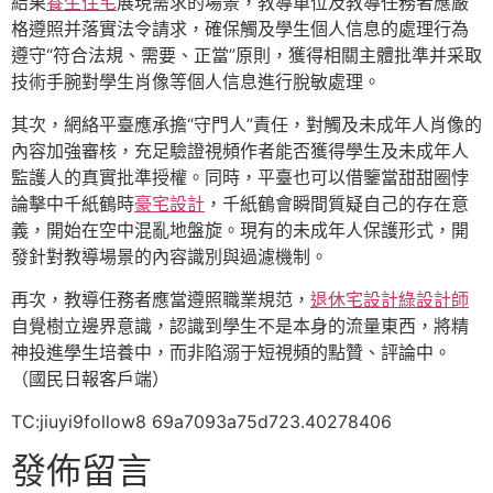
結果
養生住宅
展現需求的場景，教導單位及教導任務者應嚴
格遵照并落實法令請求，確保觸及學生個人信息的處理行為
遵守“符合法規、需要、正當”原則，獲得相關主體批準并采取
技術手腕對學生肖像等個人信息進行脫敏處理。
其次，網絡平臺應承擔“守門人”責任，對觸及未成年人肖像的
內容加強審核，充足驗證視頻作者能否獲得學生及未成年人
監護人的真實批準授權。同時，平臺也可以借鑒當甜甜圈悖
論擊中千紙鶴時
豪宅設計
，千紙鶴會瞬間質疑自己的存在意
義，開始在空中混亂地盤旋。現有的未成年人保護形式，開
發針對教導場景的內容識別與過濾機制。
再次，教導任務者應當遵照職業規范，
退休宅設計
綠設計師
自覺樹立邊界意識，認識到學生不是本身的流量東西，將精
神投進學生培養中，而非陷溺于短視頻的點贊、評論中。
（國民日報客戶端）
TC:jiuyi9follow8 69a7093a75d723.40278406
發佈留言