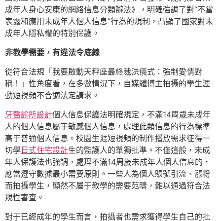
成年人身心安康的網絡信息分類辦法》，明確強調了對“不當
表露和應用未成年人個人信息”行為的規制，凸顯了國家對未
成年人隱私權的特別保護。
非教學需要，有違法令底線
從符合法規「我要啟動天秤座最終裁決儀式：強制愛情對
稱！」性角度看，在多數情況下，自媒體博主拍攝的學生涯
動短視頻不合適法定請求。
牙醫診所設計
個人信息保護法明確規定，不滿14周歲未成年
人的個人信息屬于敏感個人信息，處理此類信息的行為標準
高于普通個人信息。校園生涯短視頻的制作播放需求征得一
切學
日式住宅設計
生的監護人的單獨批準。不僅這般，未成
年人保護法也強調，處理不滿14周歲未成年人個人信息的，
應當遵守數據最小需要原則。一些人為個人賬號引流、漲粉
而拍攝學生，顯然不屬于教學的需要范疇，難以通過符合法
規性審查。
對于已經成年的學生而言，拍攝者也需求獲得學生自己的批