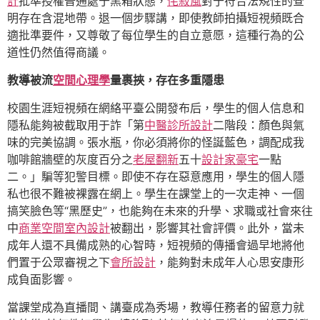
計
批準授權普通處于黑箱狀態，
侘寂風
對于符合法規性的查
明存在含混地帶。退一個步驟講，即使教師拍攝短視頻既合
適批準要件，又尊敬了每位學生的自立意愿，這種行為的公
道性仍然值得商議。
教導被流
空間心理學
量裹挾，存在多重隱患
校園生涯短視頻在網絡平臺公開發布后，學生的個人信息和
隱私能夠被截取用于詐「第
中醫診所設計
二階段：顏色與氣
味的完美協調。張水瓶，你必須將你的怪誕藍色，調配成我
咖啡館牆壁的灰度百分之
老屋翻新
五十
設計家豪宅
一點
二。」騙等犯警目標。即使不存在惡意應用，學生的個人隱
私也很不難被裸露在網上。學生在課堂上的一次走神、一個
搞笑臉色等“黑歷史”，也能夠在未來的升學、求職或社會來往
中
商業空間室內設計
被翻出，影響其社會評價。此外，當未
成年人還不具備成熟的心智時，短視頻的傳播會過早地將他
們置于公眾審視之下
會所設計
，能夠對未成年人心思安康形
成負面影響。
當課堂成為直播間、講臺成為秀場，教導任務者的留意力就