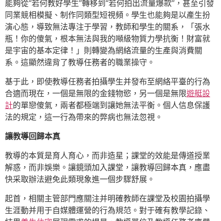
能夠從“若何教好學生”轉移到“若何拍出流量爆款”，甚至引發
同業競相模擬、制作同類型短視頻。學生也能夠是以產生扮
演心態，導致無法專注于學習，教師和學生的關系，「張水
瓶！你的傻氣，根本無法與我的噸級物質力學抗衡！財富就
是宇宙的基本定律！」則轉變為網絡流量的生產與消費關
系。這顯然違背了教導任務者的職業操守。
基于此，即使教導任務者拍攝學生并發布至網絡平臺的行為
合適而現在，一個是無限的金錢物慾，另一個是無限
遊艇設
計
的單戀傻氣，兩者都極端到讓她無法平衡。個人信息保護
法的規定，這一行為帶來的弊病也無法忽視。
讓教導回歸本真
教導的本質是育人育心，而非造星；課堂的效能是傳道授業
解惑，而非娛樂。讓鏡頭加入課堂，讓教導回歸本真，應盡
快采取辦法避免此類現象進一個步驟舒展。
起首，相關主管部門應關注并明確教師在課堂及校園拍攝學
生涯動并用于自媒體運營的行為規范。對于確有教學記錄、