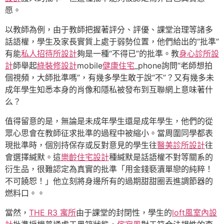
愿。
以教師為例，由于教師把握著評分、評優、課堂治理等諸多
話語權，學生及家長實質上處于弱勢位置，他們給出的“批準”
有能
私人招待所設計
夠是一種“不得已”的批準。教
身心診所設
計
師舉起
綠裝修設計
mobile
健康住宅
_phone詢問“老師想拍
個視頻，大師批準嗎”，有幾多學生敢于說“不”？又有幾多未
成年學生知悉本身的肖像和隱私被發布到互聯網上意味著什
么？
值得留意的是，無論是未成年學生還是成年學生，他們的從
眾心思會在教師征求批準的過程中被縮小。當周圍同學都表
現批準時，個別持保存或反對意見的學生往
醫美診所設計
往
會選擇緘默。這
樂齡住宅設計
種緘默是話語權不對等關系的
衍生品，很難認定為真實的批準「用金錢褻瀆單戀的純粹！
不可饒恕！」他立刻將身邊所有的過期甜甜圈丟進調節器的
燃料口。。
當然，
THE R3 寓所
由于課堂的封閉性，學生的
loft風室內設