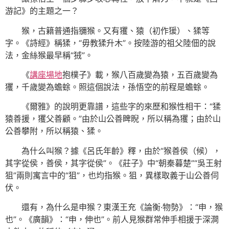
游記》的主題之一？
猴，古籍普通指獼猴。又有玃、猿（初作猨）、猱等
字。《詩經》稱猱，“毋教猱升木”。按陸游的祖父陸佃的說
法，金絲猴最早稱“狨”。
《
講座場地
抱樸子》載，猴八百歲變為猿，五百歲變為
玃，千歲變為蟾蜍。照這個說法，孫悟空的前程是蟾蜍。
《爾雅》的說明更靠譜，這些字的來歷和猴性相干：“猱
猿善援，玃父善顧。”由於山公善睥睨，所以稱為玃；由於山
公善攀附，所以稱猿、猱。
為什么叫猴？據《呂氏年齡》釋，由於“猴善侯（候），
其字從侯，善侯，其字從侯”。《莊子》中“朝秦暮楚”“吳王射
狙”兩則寓言中的“狙”，也均指猴。狙，異樣取義于山公善伺
伏。
還有，為什么是申猴？東漢王充《論衡·物勢》：“申，猴
也”。《廣韻》：“申，伸也”。前人見猴群常伸手相援于深澗