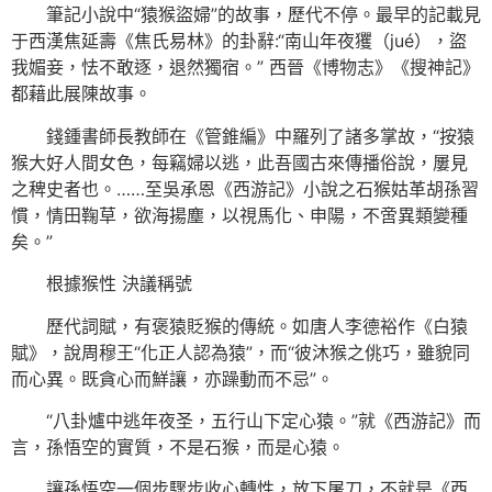
筆記小說中“猿猴盜婦”的故事，歷代不停。最早的記載見
于西漢焦延壽《焦氏易林》的卦辭:“南山年夜玃（jué），盜
我媚妾，怯不敢逐，退然獨宿。” 西晉《博物志》《搜神記》
都藉此展陳故事。
錢鍾書師長教師在《管錐編》中羅列了諸多掌故，“按猿
猴大好人間女色，每竊婦以逃，此吾國古來傳播俗說，屢見
之稗史者也。……至吳承恩《西游記》小說之石猴姑革胡孫習
慣，情田鞠草，欲海揚塵，以視馬化、申陽，不啻異類變種
矣。”
根據猴性 決議稱號
歷代詞賦，有褒猿貶猴的傳統。如唐人李德裕作《白猿
賦》，說周穆王“化正人認為猿”，而“彼沐猴之佻巧，雖貌同
而心異。既貪心而鮮讓，亦躁動而不忌”。
“八卦爐中逃年夜圣，五行山下定心猿。”就《西游記》而
言，孫悟空的實質，不是石猴，而是心猿。
讓孫悟空一個步驟步收心轉性，放下屠刀，不就是《西