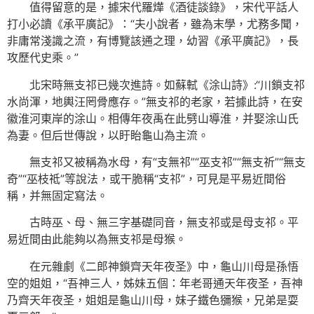
值得留意的是，據宋代羅燁《酒徒談錄》，宋代平話人
打小必讀《承平廣記》：“夫小說者，雖為末學，尤務多聞，
非庸常淺識之流，有博覽該通之理，幼習《承平廣記》，長
攻歷代史乘。”
北宋時無支祁已幾次進詩。如蘇軾《涂山詩》:“川鎖支祁
水尚渾，地輿汪罔骨應存。”無支祁的老家，若據此詩，在安
徽淮河東岸的涂山。相傳年夜禹在此劈山導淮，并娶涂山氏
為妻。但后世傳說，以盱眙龜山為主流。
無支祁又被稱為水母，有“支無祁”“巫支祁”“無支祈”“無支
奇”“巫枝祗”等說法，或干脆稱“支祁”，可見是平易近間俗
稱，并無固定寫法。
古時巫、母、無三字基礎同音，無支祁或是母支祁。平
易近間由此能夠以為無支祁是母猴。
在元雜劇《二郎神鎖齊天年夜圣》中，龜山川母是孫悟
空的姐姐，“吾神三人，姊妹五個：年老哥通天年夜圣，吾神
乃齊天年夜圣，姐姐是龜山川母，妹子鐵色獼猴，兄弟是耍