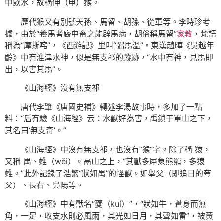
中飲水，故稱伸（申）猴。
歷代猴又有別號天孫、馬留、胡孫、從軍等。李時珍考
據，由於“養馬者廄中畜之能辟馬病，胡俗稱馬留”
家教
，梵語
稱為“摩斯咤”，《西游記》里叫“弼馬溫”。東漢趙曄《吳越年
齡》中有淮津水神，似是無支祁的蹤跡，“水中有神，見馬即
出，以害其馬”。
《山海經》沒有無支祁
唐代李肇《唐國史補》轉述李湯故事時，多加了一點
料：“后有驗《山海經》云：水獸好為害，禹鎖于軍山之下，
其名曰‘無支奇’。”
《山海經》中沒有無支祁，也沒有“猴”字。除了稱 猿，
又稱 禺、蜼（wěi）。鬲山之上，“其獸多犀象熊羆，多猿
蜼。”此外記錄了浩繁“狀如禺”的怪獸。如舉父（即追日的夸
父）、長右、梟陽等。
《山海經》中有獸名“夔（kuí）”，“狀如牛，蒼身而無
角，一足，收支水則必風雨，其光如日月，其聲如雷”，被黃