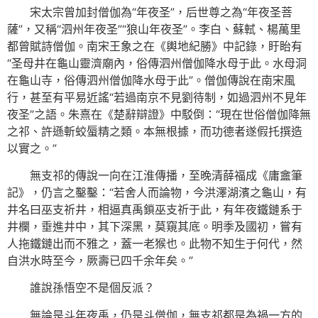
宋太宗曾加封僧伽為“年夜圣”，后世尊之為“年夜圣菩
薩”，又稱“泗州年夜圣”“狼山年夜圣”。李白、蘇軾、楊萬里
都曾賦詩僧伽。南宋王象之在《輿地紀勝》中記錄，盱眙有
“圣母井在龜山靈濟廟內，俗傳泗州僧伽降水母于此。水母洞
在龜山寺，俗傳泗州僧伽降水母于此”。僧伽傳說在南宋風
行，甚至有平易近謠“若過南京不見劉待制，如過泗州不見年
夜圣”之語。朱熹在《楚辭辯證》中駁倒：“現在世俗僧伽降無
之祁、許遜斬蛟蜃精之類。本無根據，而功德者遂假托撰造
以實之。”
無支祁的傳說一向在江淮傳播，至晚清薛福成《庸盦筆
記》，仍言之鑿鑿：“若舍人而論物，今洪澤湖濱之龜山，有
井名曰巫支祈井，相逼真禹鎖巫支祈于此，有年夜鐵鏈系于
井欄，垂進井中，其下深黑，莫窺其底。明季及國初，嘗有
人拖鐵鏈出而不雅之，蓋一老猴也。此物不知生于何代，然
自洪水時至今，厥壽已四千余年矣。”
誰說孫悟空不是個反派？
無論是斗年夜禹，仍是斗僧伽，無支祁都是為禍一方的