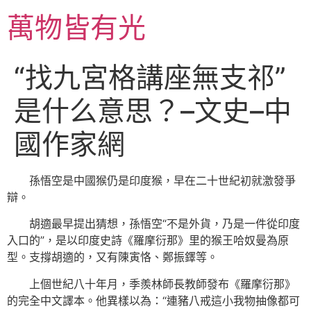
跳
萬物皆有光
至
主
要
“找九宮格講座無支祁”
內
容
是什么意思？–文史–中
國作家網
孫悟空是中國猴仍是印度猴，早在二十世紀初就激發爭
辯。
胡適最早提出猜想，孫悟空“不是外貨，乃是一件從印度
入口的”，是以印度史詩《羅摩衍那》里的猴王哈奴曼為原
型。支撐胡適的，又有陳寅恪、鄭振鐸等。
上個世紀八十年月，季羨林師長教師發布《羅摩衍那》
的完全中文譯本。他異樣以為：“連豬八戒這小我物抽像都可