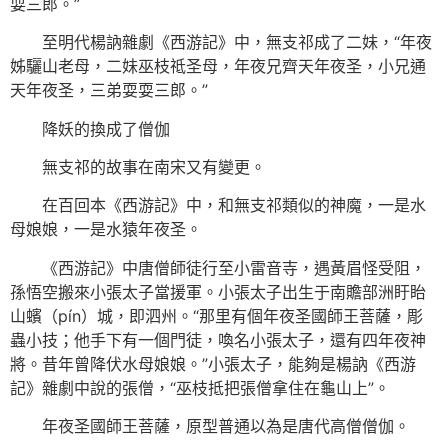
耍三郎。”
至明代楊訥雜劇《西游記》中，無支祁成了二妹，“年夜
姊驪山老母，二妹巫枝祗圣母，年夜兄齊天年夜圣，小兄通
天年夜圣，三弟耍耍三郎。”
降妖的換成了僧伽
無支祁的故事在南宋又有變更。
在百回本《西游記》中，和無支祁類似的神魔，一是水
母娘娘，一是水猿年夜圣。
《西游記》中唐僧師徒行至小雷音寺，遇黃眉怪受阻，
孫悟空搬來小張太子當援軍。小張太子出生于南贍部洲盱眙
山蠙（pín）城，即泗州。“那里有個年夜圣國師王菩薩，彫
蟲小技；他手下有一個門徒，喚名小張太子，還有四年夜神
將。昔年曾降伏水母娘娘。”小張太子，能夠是楊訥《西游
記》雜劇中說的張僧，“巫枝抵把張僧拿住在龜山上”。
年夜圣國師王菩薩，原型普通以為是唐代高僧僧伽。