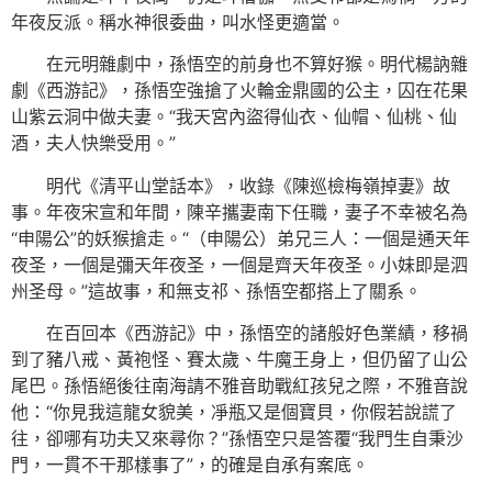
年夜反派。稱水神很委曲，叫水怪更適當。
在元明雜劇中，孫悟空的前身也不算好猴。明代楊訥雜
劇《西游記》，孫悟空強搶了火輪金鼎國的公主，囚在花果
山紫云洞中做夫妻。“我天宮內盜得仙衣、仙帽、仙桃、仙
酒，夫人快樂受用。”
明代《清平山堂話本》，收錄《陳巡檢梅嶺掉妻》故
事。年夜宋宣和年間，陳辛攜妻南下任職，妻子不幸被名為
“申陽公”的妖猴搶走。“（申陽公）弟兄三人：一個是通天年
夜圣，一個是彌天年夜圣，一個是齊天年夜圣。小妹即是泗
州圣母。”這故事，和無支祁、孫悟空都搭上了關系。
在百回本《西游記》中，孫悟空的諸般好色業績，移禍
到了豬八戒、黃袍怪、賽太歲、牛魔王身上，但仍留了山公
尾巴。孫悟絕後往南海請不雅音助戰紅孩兒之際，不雅音說
他：“你見我這龍女貌美，凈瓶又是個寶貝，你假若說謊了
往，卻哪有功夫又來尋你？”孫悟空只是答覆“我門生自秉沙
門，一貫不干那樣事了”，的確是自承有案底。