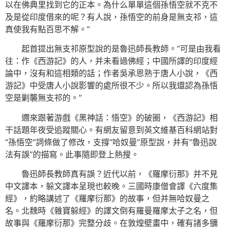
以在佛典里找到它的正本。為什么單單這個孫悟空就不克不
及是從印度借來的呢？有人說，孫悟空的前身是無支祁，這
真使我有點百思不解。”
起首提出無支祁原型說的是魯迅師長教師。“可是由我看
往：作《西游記》的人，并未看過佛經；中國所譯的印度經
論中，沒有和這相類的話；作者吳承恩熟于唐人小說，《西
游記》中受唐人小說影響的處所很不少。所以我還認為孫悟
空是剿襲無支祁的。”
邇來跟著游戲《黑神話：悟空》的破圈，《西游記》相
干話題年夜受追蹤關心。有網友留意到英文維基百科網站對
“孫悟空”詞條做了修改，支撐“哈奴曼”原型說，并有“魯迅說
法有誤”的描寫。此事隨即登上熱搜。
魯迅師長教師真有誤？近代以前，《羅摩衍那》并不見
中文譯本，躲文譯本呈現也較晚。三國時康僧會譯《六度集
經》，約略講述了《羅摩衍那》的故事，但并無哈奴曼之
名。北魏時《雜寶躲經》的譯文倒有羅曼羅摩太子之名，但
故事與《羅摩衍那》完整分歧。在敦煌壁畫中，確有諸多獼