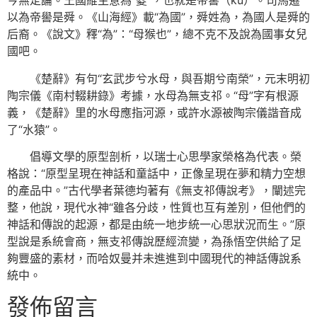
今無定論。王國維主意為“夒”，也就是帝嚳（kù）。司馬遷
以為帝嚳是舜。《山海經》載“為國”，舜姓為，為國人是舜的
后裔。《說文》釋“為”：“母猴也”，總不克不及說為國事女兒
國吧。
《楚辭》有句“玄武步兮水母，與吾期兮南榮”，元末明初
陶宗儀《南村輟耕錄》考據，水母為無支祁。“母”字有根源
義，《楚辭》里的水母應指河源，或許水源被陶宗儀諧音成
了“水猿”。
倡導文學的原型剖析，以瑞士心思學家榮格為代表。榮
格說：“原型呈現在神話和童話中，正像呈現在夢和精力空想
的產品中。”古代學者葉德均著有《無支祁傳說考》，闡述完
整，他說，現代水神“雖各分歧，性質也互有差別，但他們的
神話和傳說的起源，都是由統一地步統一心思狀況而生。”原
型說是系統會商，無支祁傳說歷經流變，為孫悟空供給了足
夠豐盛的素材，而哈奴曼并未進進到中國現代的神話傳說系
統中。
發佈留言