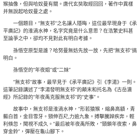
猴抽像，但與哈奴曼有關。唐代玄奘取經回回，著作中異樣
并無說起哈奴曼之處。
一個題目，“無支祁”之名讓人隱晦，這位最早現身于《承
平廣記》的淮渦水神，名字究竟是什么意思？在浩繁史料甚
至論爭之中，卻均不見對此有明白考據。
孫悟空原型是誰？哈努曼無妨先放一放，先把“無支祁”搞
明白。
孫悟空的“年夜姐”或“二妹”
“無支祁”故事，最早見于《承平廣記》引《李湯》一則。
這筆記錄講述了“李湯發明無支祁”的顛末和托名為《古岳瀆
經》所記錄的“年夜禹克服無支祁”的“史事”。
故事中，無支祁是淮渦水神，“形若猿猴，縮鼻高額，青
軀白首，金目雪牙。頸伸百尺,力逾九象。搏擊騰踔疾奔，輕
利倏忽，聞視不成久。”最后被年夜禹所敗，“頸鎖年夜索，鼻
穿金鈴”，彈壓在龜山腳下。