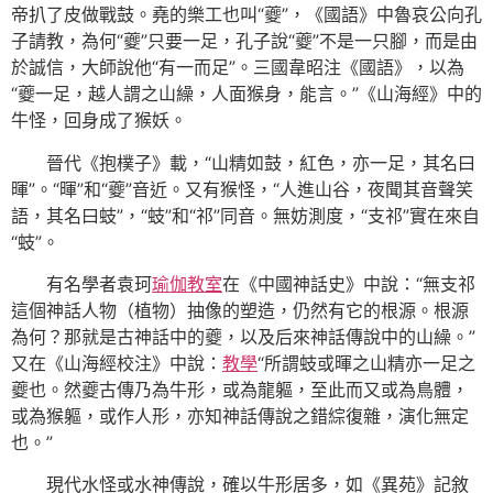
帝扒了皮做戰鼓。堯的樂工也叫“夔”，《國語》中魯哀公向孔
子請教，為何“夔”只要一足，孔子說“夔”不是一只腳，而是由
於誠信，大師說他“有一而足”。三國韋昭注《國語》，以為
“夔一足，越人謂之山繰，人面猴身，能言。”《山海經》中的
牛怪，回身成了猴妖。
晉代《抱樸子》載，“山精如鼓，紅色，亦一足，其名曰
暉”。“暉”和“夔”音近。又有猴怪，“人進山谷，夜聞其音聲笑
語，其名曰蚑”，“蚑”和“祁”同音。無妨測度，“支祁”實在來自
“蚑”。
有名學者袁珂
瑜伽教室
在《中國神話史》中說：“無支祁
這個神話人物（植物）抽像的塑造，仍然有它的根源。根源
為何？那就是古神話中的夔，以及后來神話傳說中的山繰。”
又在《山海經校注》中說：
教學
“所謂蚑或暉之山精亦一足之
夔也。然夔古傳乃為牛形，或為龍軀，至此而又或為鳥體，
或為猴軀，或作人形，亦知神話傳說之錯綜復雜，演化無定
也。”
現代水怪或水神傳說，確以牛形居多，如《異苑》記敘