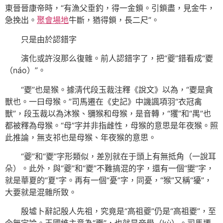
東晉晉康帝時，“有漁父垂釣，得一金鎖。引鎖盡，見金牛，
急挽出。
聚會場地
牛斷，猶得鎖，長二尺”。
只是由於認錯字
演化或許沒那么復雜。前人認錯字了，把“夔”錯看成“夒
（náo）”。
“夒”也是猴。據清代段玉裁注釋《說文》以為，“夒是貪
獸也。一曰母猴。”司馬遷在《史記》中譏諷項羽“衣冠禽
獸”，段玉裁以為沐猴、獼猴和母猴，是音轉，“玃”和“禺”也
都被釋為母猴。“母”字并非指雌性，母猴的意思是年夜猴。照
此推論，無支祁也是母猴、年夜猴的意思。
“夔”和“夒”字形類似，差別就在于頭上有無抵角（一說耳
朵）。此外，與“夔”和“夒”不難搞混的字，還有一個“夓”字，
就是華夏的“夏”字。再有一個“憂”字，同憂，“猴”又稱“獶”，
大要就是混雜所致。
殷墟卜辭記殷人先祖，究竟是“高祖夔”仍是“高祖夒”，至