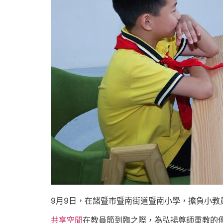
9月9日，在諸暨市暨南街道暨南小學，擔負小
共享空間
在教員節到臨之際，為弘揚尊師重教的