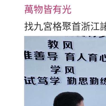
跳
萬物皆有光
至
主
要
找九宮格聚首浙江諸
內
容