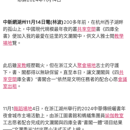
中新網湖州11月14日電(林波)
200多年前，在杭州西子湖畔
的孤山上，中國現代規模最年夜的叢
共享空間
書《四庫全
書》便加入我的最愛在這里的文瀾閣中，供文人雅士閱
教學
場地
覽。
此后雖
家教
經歷戰火，但在浙江文人
聚會場地
志士的守護
下，書、閣都得以無缺保留。直至本日，讓文瀾閣與《四
共
享空間
庫全書》“書閣合一”依然是文明任務者的配合心愿
會議
室出租
。
11月1
舞蹈場地
4日，在浙江湖州舉行的2024中華傳統曬書年
夜會城市主場活動上，由浙江圖書館和螞蟻集團員
瑜伽教室
工志愿者配合完成的文瀾閣與四庫全書“書閣一體”項目結果
——“文瀾重光”付出寶小法式正式上線。