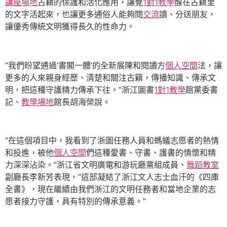
講座場地
古籍的保護和活化應用，讓覺
1對1教學
醒在古籍里
的文字活起來，也讓更多通俗人能夠閱
交流
讀、分送朋友，
讓優秀傳統文明獲得長久的性命力。
“我們盼望通過‘書閣一體’的全新展陳和閱讀方
個人空間
法，讓
更多的人來親身經歷、清楚和關注古籍，傳播知識、傳承文
明，把這種守護精力傳承下往。”浙江圖書
1對1教學
館黨委書
記、
教學場地
館長胡海榮說。
“在這個項目中，我看到了浙圖任務人員和螞蟻志愿者的熱情
和投進，被他
個人空間
們這種愛書、守書、護書的情懷和精
力深深沾染。”浙江省文明廣電和游玩廳黨組成員、
舞蹈教室
副廳長李新芳表現，“這部凝結了浙江文人志士血汗的《四庫
全書》，現在繼續由我們浙江的文明任務者和當地企業的志
愿者接力守護，具有特別的傳承意義。”