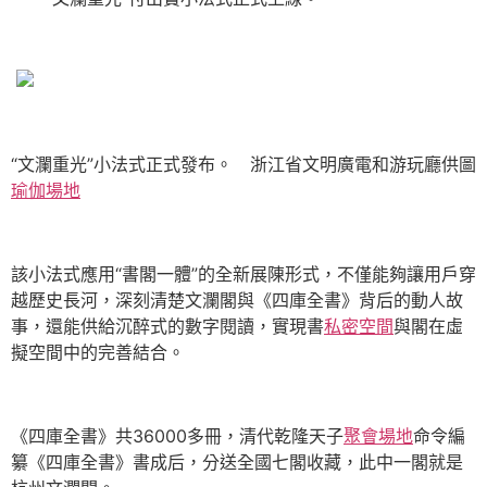
“文瀾重光”小法式正式發布。 浙江省文明廣電和游玩廳供圖
瑜伽場地
該小法式應用“書閣一體”的全新展陳形式，不僅能夠讓用戶穿
越歷史長河，深刻清楚文瀾閣與《四庫全書》背后的動人故
事，還能供給沉醉式的數字閱讀，實現書
私密空間
與閣在虛
擬空間中的完善結合。
《四庫全書》共36000多冊，清代乾隆天子
聚會場地
命令編
纂《四庫全書》書成后，分送全國七閣收藏，此中一閣就是