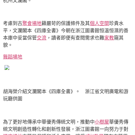
杭州文瀾閣。
考慮到古
聚會場地
籍嚴苛的保護條件及其
個人空間
珍貴水
平，文瀾閣本《四庫全書》今朝在浙江圖書館恒溫恒濕的善
本庫中妥當保管
交流
，讀者即便有查閱需求也難
家教
窺其
貌。
舞蹈場地
胡海榮介紹文瀾閣本《四庫全書》。 浙江省文明廣電和游
玩廳供圖
為了更好地傳承中華優秀傳統文明，推動中
小樹屋
華優秀傳
統文明創造性轉化和創新性發展，浙江圖書館一向努力于對