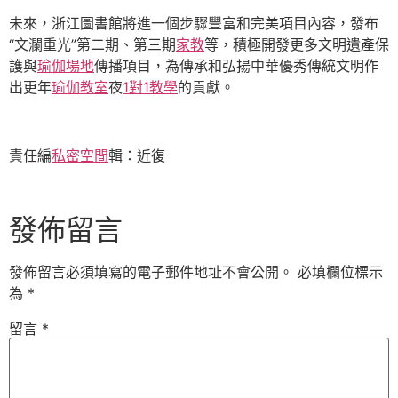
未來，浙江圖書館將進一個步驟豐富和完美項目內容，發布
“文瀾重光”第二期、第三期
家教
等，積極開發更多文明遺產保
護與
瑜伽場地
傳播項目，為傳承和弘揚中華優秀傳統文明作
出更年
瑜伽教室
夜
1對1教學
的貢獻。
責任編
私密空間
輯：近復
發佈留言
發佈留言必須填寫的電子郵件地址不會公開。
必填欄位標示
為
*
留言
*