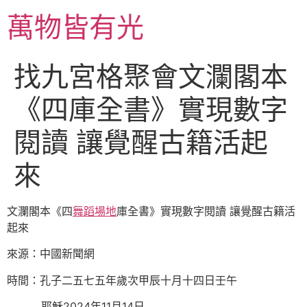
跳
萬物皆有光
至
主
要
找九宮格聚會文瀾閣本
內
容
《四庫全書》實現數字
閱讀 讓覺醒古籍活起
來
文瀾閣本《四
舞蹈場地
庫全書》實現數字閱讀 讓覺醒古籍活
起來
來源：中國新聞網
時間：孔子二五七五年歲次甲辰十月十四日壬午
耶穌2024年11月14日