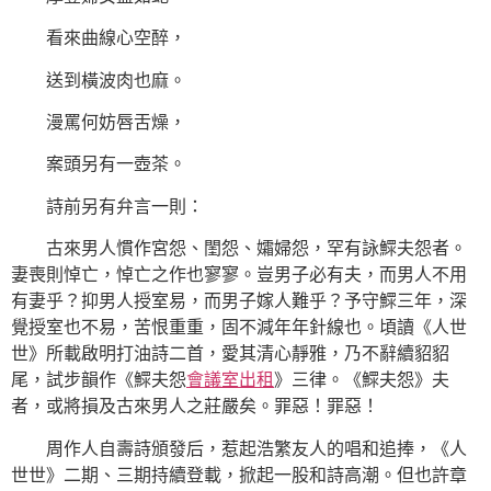
看來曲線心空醉，
送到橫波肉也麻。
漫罵何妨唇舌燥，
案頭另有一壺茶。
詩前另有弁言一則：
古來男人慣作宮怨、閨怨、孀婦怨，罕有詠鰥夫怨者。
妻喪則悼亡，悼亡之作也寥寥。豈男子必有夫，而男人不用
有妻乎？抑男人授室易，而男子嫁人難乎？予守鰥三年，深
覺授室也不易，苦恨重重，固不減年年針線也。頃讀《人世
世》所載啟明打油詩二首，愛其清心靜雅，乃不辭續貂貂
尾，試步韻作《鰥夫怨
會議室出租
》三律。《鰥夫怨》夫
者，或將損及古來男人之莊嚴矣。罪惡！罪惡！
周作人自壽詩頒發后，惹起浩繁友人的唱和追捧，《人
世世》二期、三期持續登載，掀起一股和詩高潮。但也許章