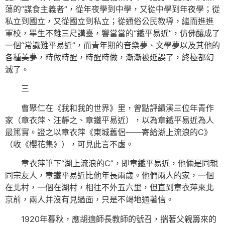
蕩的“謀食主義者”，從年夜學到中學，又從中學到年夜學；從
私立到國立，又從國立到私立；從通俗公民教導，繼而進進
軍校，畢生不離三尺講臺，響當當的“鐵平易近”，仿佛釀成了
一個“常識難平易近”，而青年期的音樂夢、文學夢以及其他的
各種美夢，時做時醒，時醒時做，漸漸被延誤了，終極都幻
滅了。
三
曹聚仁在《我和我的世界》里，曾點評績溪三位年青作
家（章衣萍、汪靜之、章鐵平易近），以為章鐵平易近為人
最篤實。證之以章衣萍《東城舊侶——寄給湖上流浪的C》
（收《櫻花集》），可見此言不虛。
章衣萍筆下“湖上流浪的C”，即章鐵平易近，他倆是同親
同宗友人，章鐵平易近比他年長兩歲。他們兩人的家，一個
在北村，一個在湖村，相往不外五六里，但直到章衣萍來北
京前，兩人并沒有見過面，只是不竭地通著信。
1920年暮秋，應胡適師長教師的號召，揣著父親籌來的