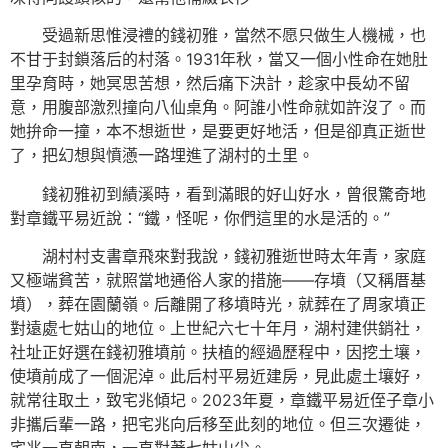
受過新思惟浸禮的錢初雅，當然不愿只做生人機械，也
不甘于封鎖落后的村落。1931年秋，當又一個小性命在她肚
里孕育時，她冥思苦想，然后痛下決計，趁家中長幼不留
意，用腹部激烈撞向八仙桌角。阿誰小性命就如許沒了。而
她拚命一撞，本不想逝世，是要更好地活，但是卻真正逝世
了，把幻想與憤懣一路埋進了湖村的土里。
錢初雅初到績溪時，看到滿眼的好山好水，曾很驚奇地
對章鐵平易近說：“鐵，怪呢，你們這里的水是活的。”
湖村村支書章飛來對我說，錢初雅逝世時太年青，家庭
又極端貧苦，就照當地通俗人家的措施——存墳（又稱厝基
墳），葬在園蘭嶺。后離開了移墳時光，就葬在了周家墳正
對遠處七姑山的地位。上世紀六七十年月，湖村建供銷社，
社址正好選在錢初雅墳前。扶植的經過歷程中，因挖土壤，
使墳前成了一個泥淖。此后村平易近建房，見此處土壤好，
就常往取土，致宅兆傾圮。2023年夏，章鐵平易近侄子章小
非攜后輩一路，把宅兆向后移至此刻的地位。但三次遷徙，