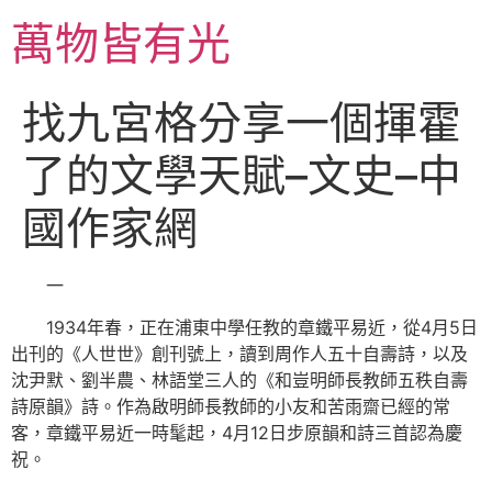
跳
萬物皆有光
至
主
要
找九宮格分享一個揮霍
內
容
了的文學天賦–文史–中
國作家網
一
1934年春，正在浦東中學任教的章鐵平易近，從4月5日
出刊的《人世世》創刊號上，讀到周作人五十自壽詩，以及
沈尹默、劉半農、林語堂三人的《和豈明師長教師五秩自壽
詩原韻》詩。作為啟明師長教師的小友和苦雨齋已經的常
客，章鐵平易近一時髦起，4月12日步原韻和詩三首認為慶
祝。