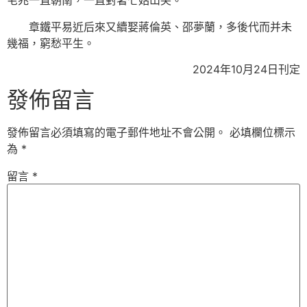
宅兆一直朝南，一直對著七姑山尖。
章鐵平易近后來又續娶蔣倫英、邵夢蘭，多後代而并未
幾福，窮愁平生。
2024年10月24日刊定
發佈留言
發佈留言必須填寫的電子郵件地址不會公開。
必填欄位標示
為
*
留言
*