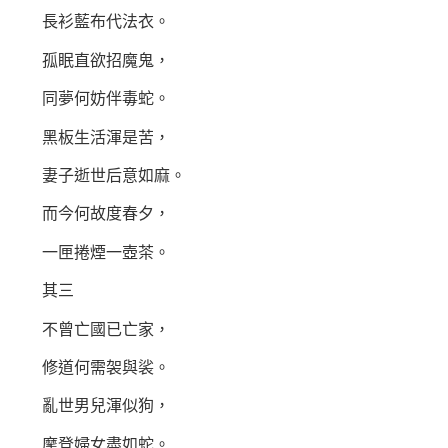
長衫藍布代法衣。
孤眠直欲招魔鬼，
同夢何妨伴毒蛇。
黑板生活渾是苦，
妻子逝世后意如麻。
而今何故度春夕，
一匣捲煙一壺茶。
其三
不曾亡國已亡家，
修道何需袈與裟。
亂世男兒渾似狗，
摩登婦女盡如蛇。