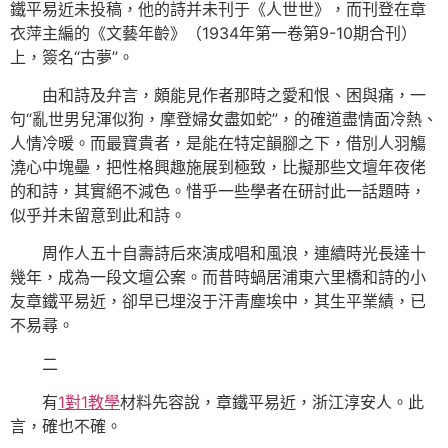
鐵平易近未投稿，他的詩并未刊于《人世世》，而刊登在章
衣萍主編的《文藝年齡》（1934年第一卷第9-10期合刊）
上，簽名“古夢”。
由和詩及弁言，頗能見作者那時之愛和恨、困與痛，一
句“亂世男兒渾似狗，摩登婦女盡如蛇”，的確道盡情面冷熱、
人情冷暖。而最寶貴者，是能在特定韻腳之下，借別人羽觴
澆心中塊壘，把性格興趣施展到極致，比擬那些文壇年夜佬
的和詩，其實絕不減色。惜乎一些學者在研討此一話題時，
似乎并未留意到此和詩。
周作人五十自壽詩后來演成唱和風浪，連續時光長達十
幾年，成為一段文壇公案。而昔時蝸居浦東六里橋和詩的小
友章鐵平易近，卻早已埋沒于汗青塵埃中，其生平業績，已
不易尋。
二
有
1對1教學
材料先容說，章鐵平易近，浙江淳安人。此
言，確也不確。