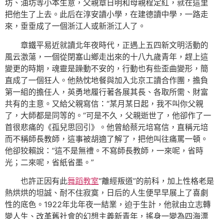
坊、油坊等小本生意，父親章日明和母親程定紅，就在這里
把他生了上去。此后在淳安讀小學，在建德讀中學，一路走
來，垂垂成了一個浙江人或新浙江人了。
章鐵平易近就讀北年夜時代，正遇上五四新文明活動的
風云激蕩，一個從閉塞山鄉走出來的十八九歲青年，趕上這
變更的時期，魂靈是躁動不安的，行動也有些歪曲變形，簡
直成了一個狂人。他熱忱地餐與加入北京工讀合作團，擔負
第一組的擔任人，英勇地履行著各展其長、各取所需、財富
共有的主意。又給父親寫信：“某月某日起，我不叫你父親
了，大師都是同等的。”可是不久，父親逝世了，他卻作了一
首很悲痛的《孤兒思回引》。他曾給蔡元培寫信，直稱元培
而不稱師長教師，這事被胡適了解了，把他叫往痛罵一頓。
他卻狡賴說：“這不是無禮。不寫師長教師，一來呢，省時
光；二來呢，省紙省墨。”
也許正因有此
舞蹈教室
“離經叛道”的前科，加上性格老是
熱烘烘的坦誠、耐不住寂寞，日后的人生便早早展上了喜劇
性的底色。1922年北年夜一結業，迫于生計，他就由立志轉
變人生、改革舊社會的幻想主義新青年，搖身一變為四海漂