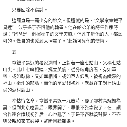
只要回除不寫詩。
這簡直是一篇少有的妙文。但遺憾的是，“文學家章鐵平
易近”，似乎過于吝惜他的翰墨。他在給弟弟的詩集作序時
說：“爸爸是一個揮霍了的文學天賦，但凡了解他的人，都認
可的。做哥的也感到太揮霍了。”此話可見他的懊悔。
五
章鐵平易近的老家湖村，正對著一座七姑山，又稱七姑
山尖。此山七峰相連，挺立英俊，從分歧角度看，有如筆
架，或如臥佛，又如宰相帽，或如巨人仰臥，被視為績溪的
神山，徽州的龍脈。而他的至愛錢初雅，就葬在正對七姑山
尖的湖村后山。
奉怙恃之命，章鐵平易近十九歲時，娶了鄰村高婉如為
妻。但到北京唸書后，眼界開了，思惟不雅念變了，在工讀
合作連合識錢初雅后，心也亂了。于是不吝就義聲譽，不吝
與父親和家庭破裂，武斷回籍離婚。