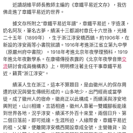
近讀胡維平師長教師主編的《章鐵平易近文存》，我仿
佛走進了章鐵平易近的世界。
據文存所附之“章鐵平易近年譜”，章鐵平易近，字造漢，
奶名阿灰，筆名古夢，績溪十三都湖村章氏十六世孫，光緒
二十五年（1899年），生于浙江淳安橋西鎮。約1906年，在
新設的淳安兩等小書院就讀。1916年考進浙江省立第九中學
（原嚴州府中書院）。1918年考進北京年夜學理預科，1919
年進北年夜數學系。在康嘯傳授表露的《北京年夜學音樂
交
流
研討會成員機構表》上，明明標注著主任干事章鐵平易
近，籍貫“浙江淳安”。
績溪人生在浙江，這本不算題目，是由徽州人的保存周
遭的狀況與營生傳統形成的。山多地少，出門經商或當學
徒，成了徽州人的宿命，徽商正以此構成。而績溪與淳安地
輿附近，山川相連，言語相通，徽州人靠著一雙鐵腳板能達
到世界各地，況乎淳安、績溪不外百十來里，兩個日升、第
二個日落前，即可抵達。生涯所迫，人緣際會，章鐵平易近
的祖、父輩，便離開淳安橋西開設章成全號，主營雜貨、染