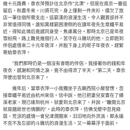
幾十元路費，章衣萍預計往北京作“北漂”。但是在南京一番逗
留后，秋盡冬來，川資花完，身上僅剩一件夾衫，還欠了旅
店一筆住宿所需支出。這窮漢的浪漫生活，令人觀賞卻并不
非常值得同情。誰知異樣窮困潦倒的在讀年夜先生章鐵平易
近，得知此情后竟感同身受，焦慮萬分。那時北京已是年夜
雪紛飛，路上難見幾個行人，苦守在斗雞坑的他，立即跑到
伴侶處借來二十元年夜洋，并脫下身上的呢子年夜衣，趕緊
寄給章衣萍。
“我們那時仍是一個沒有會晤的伴侶，我接著你的錢和年
夜衣，感謝和同情之淚，竟不由得流了半天。”第二天，章衣
萍便出發到北京來了。
幾年后，當章衣萍一小我獨坐于古廟西院小屋發愣，忽
接章鐵平易近由杭州來信。信中說，他已把妻兒安置在了績
溪老家，現已達到杭州，就要到北京來了，并說，“離開北京
就是餓逝世也情願的”。此時的章衣萍，仿佛戈壁中忽見綠
茵，荒涼的感情一會兒津潤開來，汩汩地向外流淌，那永遠
不克不及忘卻的斗雞坑的浪漫生活，又一幕幕浮于面前。