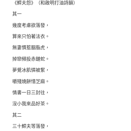
《鰥夫怨》（和啟明打油詩韻）
其一
幾度考慮欲落發，
算來只怕著法衣。
無妻慣惹胭脂虎，
掉戀頻投赤鏈蛇。
夢覺冰肌憐被絮，
嚼殘燒餅惜芝麻。
情書一日三封往，
沒小我來品好茶。
其二
三十鰥夫等落發，