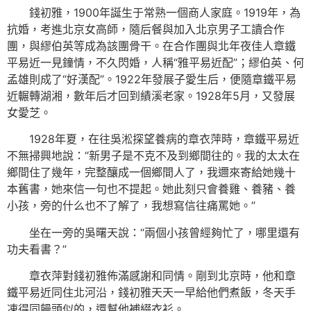
錢初雅，1900年誕生于常熟一個商人家庭。1919年，為
抗婚，考進北京女高師，隨后餐與加入北京男子工讀合作
團，與繆伯英等成為該團骨干。在合作團與北年夜佳人章鐵
平易近一見鐘情，不久閃婚，人稱“雅平易近配”；繆伯英、何
孟雄則成了“好漢配”。1922年發展子愛生后，便隨章鐵平易
近輾轉湖湘，數年后才回到績溪老家。1928年5月，又發展
女愛芝。
1928年夏，在往吳淞探望養病的章衣萍時，章鐵平易近
不無掃興地說：“新男子是不克不及到鄉間往的。我的太太在
鄉間住了幾年，完整釀成一個鄉間人了，我邇來寄給她幾十
本舊書，她來信一句也不提起。她此刻只會養雞、養豬、養
小孩，旁的什么也不了解了，我想寫信往痛罵她。”
坐在一旁的吳曙天說：“兩個小孩曾經夠忙了，哪里還有
功夫看書？”
章衣萍對錢初雅佈滿感謝和同情。剛到北京時，他和章
鐵平易近同住北河沿，錢初雅天天一早給他們煮飯，冬天手
凍得同饅頭似的，還幫他補綴衣衫。