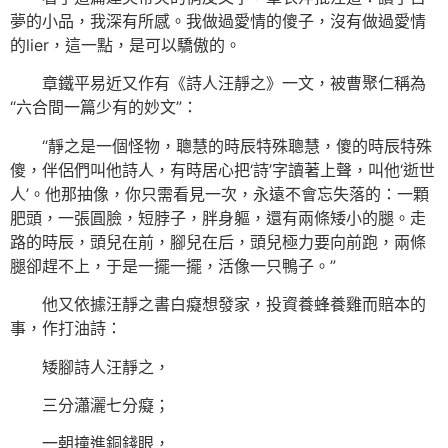
夢的小品，我深有所感。我做過愛情的傻子，沒有做過愛情
的lier，這一點，是可以驕傲的。
章鐵平易近又作有《詩人汪靜之》一文，被曹聚仁稱為
“六合間一篇少有的妙文”：
“靜之是一個怪物，聰慧的時辰特殊聰慧，傻的時辰特殊
傻，伴侶們叫他詩人，有時居心把‘詩’字讀著上聲，叫他‘逝世
人’。他那抽像，你只需看見一次，永遠不會忘失落的：一顆
肥頭，一張圓臉，短脖子，胖身軀，還有兩條矮小的腿。走
路的時辰，頭兒在前，腳兒在后，頭兒極力要向前跑，兩條
腿卻趕不上，于是一擺一擺，活像一只鴨子。”
他又依據汪靜之書白癡想發家，投資養蜂養雞而賠本的
事，作打油詩：
矮腳詩人汪靜之，
三分瀟灑七分癡；
一朝撞進銅錢眼，