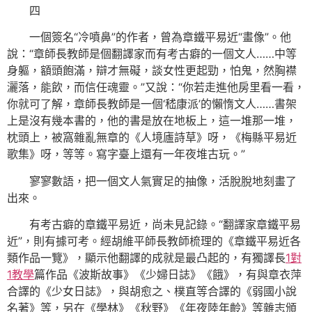
四
一個簽名“冷噴鼻”的作者，曾為章鐵平易近“畫像”。他
說：“章師長教師是個翻譯家而有考古癖的一個文人……中等
身軀，額頭飽滿，辯才無礙，談女性更起勁，怕鬼，然胸襟
灑落，能飲，而信任魂靈。”又說：“你若走進他房里看一看，
你就可了解，章師長教師是一個‘嵇康派’的懶惰文人……書架
上是沒有幾本書的，他的書是放在地板上，這一堆那一堆，
枕頭上，被窩雜亂無章的《人境廬詩草》呀，《梅縣平易近
歌集》呀，等等。寫字臺上還有一年夜堆古玩。”
寥寥數語，把一個文人氣實足的抽像，活脫脫地刻畫了
出來。
有考古癖的章鐵平易近，尚未見記錄。“翻譯家章鐵平易
近”，則有據可考。經胡維平師長教師梳理的《章鐵平易近各
類作品一覽》，顯示他翻譯的成就是最凸起的，有獨譯長
1對
1教學
篇作品《波斯故事》《少婦日誌》《餓》，有與章衣萍
合譯的《少女日誌》，與胡愈之、樸直等合譯的《弱國小說
名著》等，另在《學林》《秋野》《年夜陸年齡》等雜志頒