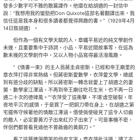
發多少數字可不雅的散篇譯作。他還在給胡適的一封信中
說：“我想用我的蠻勁把Don Quixote這部名著翻譯出來，我
信任這是我本身和很多讀者都覺得興趣的書。”（1929年4月
14日致胡適）。
但作為一個有文學天賦的人，章鐵平易近的純文學創作
未幾，且重要集中于詩詞、小品、平易近間故事等，在這為
數未幾的文學創作中，又以人物小品寫得最活潑風趣。
“《情書一束》的主人翁蔣圭貞密斯，已經和帝王廟里的
章衣萍打得非常熱絡。但蔣密斯愛數學，衣萍愛文學，總感
到有道分歧的缺點。所以蔣密斯一轉念就愛上了胡適之的妻
舅、數學家江澤涵，不再到帝王廟往吃花生米，也不再一日
通二十次的德律風。”“衣萍受了這衝擊，不堪‘虛空破裂，年
夜地平沉’的感憤，于是買了一把銅刀帶在身上，在胡適之第
宅擺佈守候著他的情敵江澤涵。借使倘使碰見了這令人切齒
的敵人，必定要黃刃子出來紅刃子出來了。可是事機不密，
伴侶們都曾看見過他不曾啟齒的黃銅刀。”
看了這篇連哭帶笑的俏皮文字，章衣萍批注道：讀了古