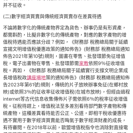
并不征收。
(二)數字經濟買賣與傳統經濟買賣存在差異待遇
不論將數字化的傳統產物界定為貨色、辦事仍是有形資產，
都需斟酌，比擬非數字化的傳統產物，對應的數字產物的增
值稅待遇能否應該分歧？例如，《財務部 稅務總局關于延續
宣揚文明增值稅優惠政策的通知佈告》(財務部 稅務總局通知
佈告2021年第10號)規則，圖書在零售、批發環節免征增值
稅，電子出書物在零售、批發環節需
家教
依照9％征收增值
稅。再如，《財務部 稅務總局關于延續實行支撐文明企業成
長增值稅政
講座場地
策的通知佈告》(財務部 稅務總局通知佈
告2023年第61號)規則，傳統的片子放映辦事免征(在鄉村放
映)或依照3％的征收率征收增值稅(在城市放映)，但經由過程
internet等古代信息收集傳佈片子需依照6％的稅率征收增值
稅。征稅待趕上，增值稅法至多差別看待部門數字產物和傳
統產物，這種差異看待能否公正、公道，即相干稅收優惠待
遇不實用于數字經濟買賣能否晦氣于數字經濟財產的成長，
有待審閱。在2018年以前，歐盟增值稅指令也消除對直接電