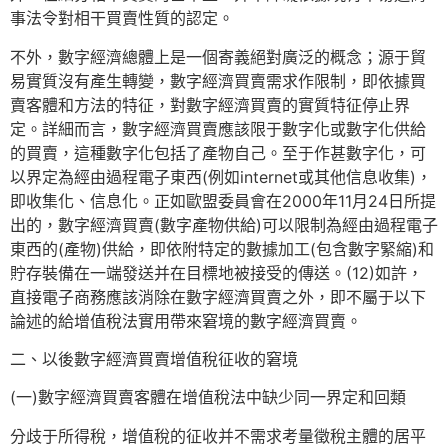
事法令對相干買賣性質的認定。
不外，數字經濟總體上是一個寄義絕對廣泛的概念；源于貿
易實質沒有產生轉變，數字經濟買賣需求作限制，即依據買
賣客體和方法的特征，對數字經濟買賣的實質特征停止界
定。詳細而言，數字經濟買賣應該限于數字化或數字化供給
的買賣，這種數字化包括了產物自己。至于作甚數字化，可
以界定為經由過程電子東西(例如internet或其他信息收集)，
即收集化、信息化。正如歐盟委員會在2000年11月24日所提
出的，數字經濟買賣(數字產物供給)可以限制為經由過程電子
東西的(產物)供給，即依附特定的數據加工(包含數字緊縮)和
貯存裝備在一端發送并在目標地被接受的傳送。(12)如許，
直接電子商務應該消除在數字經濟買賣之外，即不屬于以下
論述的給增值稅法實用帶來窘境的數字經濟買賣。
二、以後數字經濟買賣增值稅征收的窘境
(一)數字經濟買賣客體在增值稅法中缺少同一界定和回類
分歧于所得稅，增值稅的征收并不需求考量徵稅主體的居平