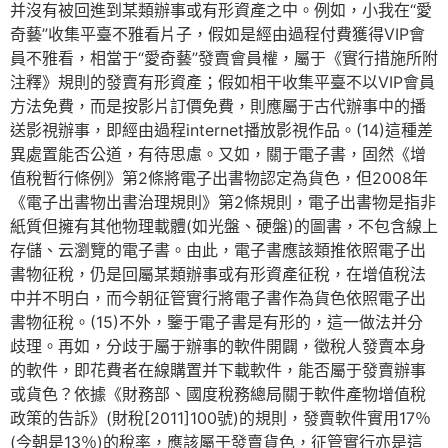
并沒有被回進到某類辦事或有形資產之中。例如，小我在“愛
奇藝”收集平臺不雅看片子，假如是經由過程付費獲得VIP會
員不雅看，相當于“愛奇藝”發賣會員權，屬于《實行措施所附
注釋》規則的發賣有形資產；假如相干收集平臺不以VIP會員
方法免費，而是按影片訂價免費，則應屬于古代辦事中的播
送影視辦事，即經由過程internet播放影視作品。(14)這種差
異處置能否公道，有待思慮。又如，關于電子書，固然《增
值稅暫行條例》第2條將電子出書物認定為貨色，但2008年
《電子出書物出書治理規則》第2條規則，電子出書物是指非
紙質但擁有其他物理載體(如光盤、硬盤)的圖書，不包含線上
存儲、云瀏覽的電子書。由此，電子書應該類推依照電子出
書物征稅，仍是回屬某類辦事或有形資產征稅，在增值稅法
中并不明白，而今朝征管實行將電子書作為貨色依照電子出
書物征稅。(15)不外，鑒于電子書是有形的，這一做法并分
歧理。再如，分歧于屬于辦事的軟件開闢，徵稅人發賣本身
的軟件，即花費者在線購置并下載軟件，能否屬于發賣辦事
或貨色？依據《財務部、國度稅務總局關于軟件產物增值稅
政策的告訴》(財稅[2011]100號)的規則，發賣軟件實用17％
(今朝是13％)的稅率，應該屬于發賣貨色，征管實行亦是這