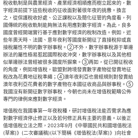
稅收軌制是與農業經濟、產業經濟相順應而樹立起來的，數
字經濟前提下這些稅收的征收面對著很年夜的挑釁。換言
之，從保護稅收好處、公正課稅以及簡化征管的角度看，列
國傳統的稅收軌制能夠無法有用應對數字經濟。為此，良多
國度曾經開端實行基于應對數字經濟的稅制改造。例如，近
些年奧天時、法國、意年夜利等國度新開征了直接稅抑或直
接稅屬性不明的數字辦事稅。②不外，數字辦事稅源于單邊
辦法的屬性極易惹起國際稅收沖突，數字辦事稅以及其他相
似單邊辦法曾經被很多國度所摒棄。③再如，從已開征稅收
的角度，例如增值稅，歐盟對跨境發賣數字產物從發賣地征
稅改為花費地征稅準繩；④澳年夜利亞也曾經規則對發賣給
澳年夜利亞花費者的數字產物在本國征收商品與辦事稅。⑤
我國沒有新開征數字辦事稅，今朝也尚未在增值稅範疇公佈
專門的律例來應對數字經濟。
增值稅在我國事第一年夜稅種，研討增值稅法能否需求為應
對數字經濟停止修正以及若何修正具有主要的意義。以後正
值增值稅立法之際，2023年9月《中華國民共和國增值稅法
(草案)》(二次審議稿)(以下簡稱《增值稅法(草案)》)向社會