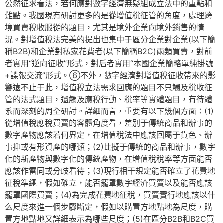
公然征求看法，若何應對數字經濟無疑組成立法中的重點和
難點。我國現有研討更多的是從增值稅征管的角度，處理跨
境買賣稅收服從的題目，尤其是境外企業向境外銷售的情
況。對增值稅法完美的提出也集中于區分企業對企業(以下簡
稱B2B)和企業對私家花費者(以下簡稱B2C)兩類買賣，對前
者實用“逆向征收”形式，對后者實用“本國企業簡略單純掛號
+諜報交流”形式。⑥不外，數字經濟對增值稅征收帶來的影
響遠不止于此，增值稅立法需求回應的題目不只觸及稅收征
管的法式題目，還觸及應稅行動、稅率等實體題目，有待體
系而深刻的周全研討。詳細而言，重要有以下幾個方面：(1)
從增值稅應稅買賣的客體角度看，差別于傳統商品和辦事的
數字產物應該若何界定，在增值稅法中應該回屬于貨色、辦
事抑或有形資產的哪類；(2)比擬于傳統的商品和辦事，數字
化的新產物與數字化的傳統產物，在增值稅稅率等方面能否
應該作雷同或分歧看待；(3)現行相干規定能否確立了花費地
征稅準繩，假如確立，能否籠罩數字經濟買賣以及能否應該
籠罩國際買賣；(4)為完成花費地征稅，買賣實行地應該以什
么尺度來進一個步驟斷定，假如以購置方地點地為尺度，購
置方地點地又詳細表示為哪些尺度；(5)在區分B2B和B2C買