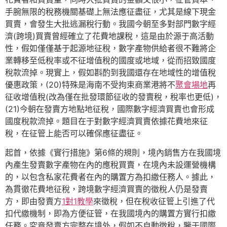
手腕無限的稅務機關基礎上無法應征盡征，尤其是線下現金
買賣，會發生大批逃漏稅行動。我國今朝至多對部門數字經
濟(跨境)買賣曾經確立了花費地課稅，這是由於源于高活動
性，假如僅僅基于起源地征稅，數字產物供給者很不難將企
業轉移至低稅率或不征增值稅的國度或地域，從而招致國度
稅款流掉。現實上，假如斟酌到我國還存在地域性的增值稅
優惠政策，(20)特殊是海南不受拘束商業港將不
聚會場地
再
征收增值稅(改為僅在批發環節征收的發賣稅，稅率也更低)，
(21)今朝在發賣方地點地征稅，國際數字經濟買賣也會形成
國度稅款流掉。題目在于對數字經濟買賣依據花費地來征
稅，在征管上能否可以確保應征盡征。
起首，依據《實行措施》第6條的規則，境內銷售方在我國境
內產生發賣數字產物在內的應稅買賣，在境內未設運營機構
的，以包含私家花費者在內的購置方為扣繳任務人。據此，
為貫徹花費地征稅，跨境數字經濟買賣的徵稅人仍是發賣
方，即由發賣方
1對1教學
來徵稅，但在稅收征管上引進了代
扣代繳機制，即為方便征管，在我國境內的購置方實行扣繳
任務。究竟發賣方完整在境外，假如不自動徵稅，鑒于國際