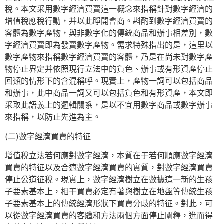
稅。本文采用數字經濟買賣這一概念來指稱針對數字經濟的
增值稅應稅行動，并以此睜開會商。斟酌到數字經濟買賣的
客體為數字產物，與非數字化的傳統商品和辦事相差別，數
字經濟買賣即為發賣數字產物。需求特殊指出的是，這里以
數字產物來指稱數字經濟買賣的客體，乃是在尚未對數字產
物停止界定并依照現行立法中的貨色、辦事或有形資產停止
回類的情形下的含混稱呼。現實上，產物一詞可以包括商品
和辦事，此中商品一詞又可以包括貨色和有形資產，本文即
采取此語義上的邏輯關系，是以不宜用數字商品或數字辦事
來指稱，以防止先進為主。
(二)數字經濟買賣的特征
增值稅立法若何應對數字經濟，本質在于若何順應數字經濟
買賣的特征以及合適數字經濟買賣的實質，對數字經濟買賣
停止公道征稅。現實上，數字經濟樹立在數據這一新的生孩
子要素基本上，相干買賣必定有著與樹立在地盤等傳統生孩
子要素基本上的傳統經濟形狀下買賣分歧的特征。對此，可
以從數字經濟買賣的客體和方法兩個方面停止闡釋，進而得