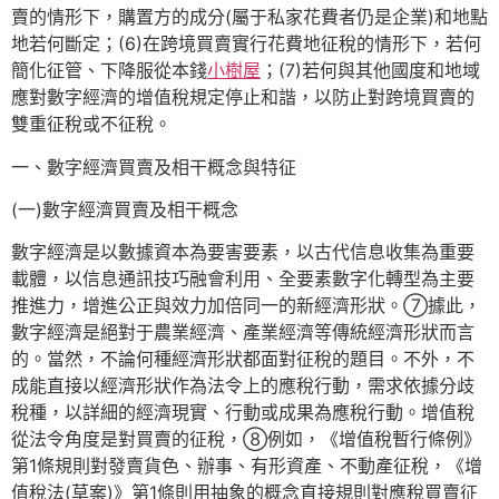
賣的情形下，購置方的成分(屬于私家花費者仍是企業)和地點
地若何斷定；(6)在跨境買賣實行花費地征稅的情形下，若何
簡化征管、下降服從本錢
小樹屋
；(7)若何與其他國度和地域
應對數字經濟的增值稅規定停止和諧，以防止對跨境買賣的
雙重征稅或不征稅。
一、數字經濟買賣及相干概念與特征
(一)數字經濟買賣及相干概念
數字經濟是以數據資本為要害要素，以古代信息收集為重要
載體，以信息通訊技巧融會利用、全要素數字化轉型為主要
推進力，增進公正與效力加倍同一的新經濟形狀。⑦據此，
數字經濟是絕對于農業經濟、產業經濟等傳統經濟形狀而言
的。當然，不論何種經濟形狀都面對征稅的題目。不外，不
成能直接以經濟形狀作為法令上的應稅行動，需求依據分歧
稅種，以詳細的經濟現實、行動或成果為應稅行動。增值稅
從法令角度是對買賣的征稅，⑧例如，《增值稅暫行條例》
第1條規則對發賣貨色、辦事、有形資產、不動產征稅，《增
值稅法(草案)》第1條則用抽象的概念直接規則對應稅買賣征