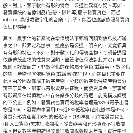
般。對此，鑒于軟件有形的特色，公道性異樣存疑。再如，
發賣傳統的音像制品(磁帶、碟片等)屬于發賣貨色，而從
internet高低載數字化的音樂、片子，能否也應該依照發賣貨
色征稅存疑。
其次，數字化的新產物在增值稅法下都將回類到信息技巧辦
事之中，即界定為辦事，這應該是公道、明白的，究竟都具
有有形的特征。不外，對于數字化的傳統產物，今朝普通是
依照傳統產物的性質來回類，盡管增值稅法對此并沒有明白
規則。詳細而言，非數字化的產物屬于貨色(或辦事)，數字化
的統一產物也就依照貨色(或辦事)來征稅，而題目也重要在
此。由於固然都屬于數字產物，分歧的數字化傳統產物會分
辨基于貨色、辦事或有形資產被征稅，而發賣貨色、辦事和
有形資產在增值稅法中存在諸多分歧的待遇，能夠構成課稅
的不公正。例如，發賣貨色實用的稅率普通是13％(電子出書
物是9％)，發賣辦事實用9％或6％低稅率(古代辦事是6％)，
發賣有形資產實用6％的低稅率。(16)再如，跨境發賣貨色
(即入口貨色)需求征收關稅，發賣辦事和有形資產不征收關
稅。但對數字產物跨境發賣征收關稅難度太年夜，實行中也