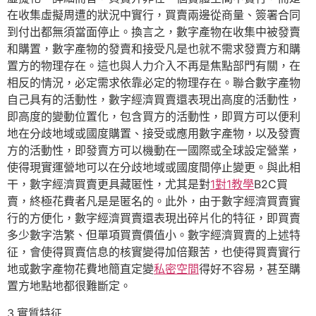
在收集虛擬周遭的狀況中實行，買賣兩邊從商量、簽署合同
到付出都無須當面停止。換言之，數字產物在收集中被發賣
和購置，數字產物的發賣和接受凡是也就不需求發賣方和購
置方的物理存在。這也與人力介入不再是焦點部門有關，在
相反的情況，必定需求依靠必定的物理存在。聯合數字產物
自己具有的活動性，數字經濟買賣還表現出高度的活動性，
即高度的變動位置化，包含買方的活動性，即買方可以便利
地在分歧地域或國度購置、接受或應用數字產物，以及發賣
方的活動性，即發賣方可以機動在一國際或全球設定營業，
使得現實運營地可以在分歧地域或國度間停止變更。與此相
干，數字經濟買賣更具藏匿性，尤其是對
1對1教學
B2C買
賣，終極花費者凡是是匿名的。此外，由于數字經濟買賣實
行的方便化，數字經濟買賣還表現出碎片化的特征，即買賣
多少數字浩繁、但單項買賣價值小。數字經濟買賣的上述特
征，會使得買賣信息的核實變得加倍艱苦，也使得買賣實行
地或數字產物花費地簡直定變
私密空間
得好不容易，甚至購
置方地點地都很難斷定。
3.實質特征