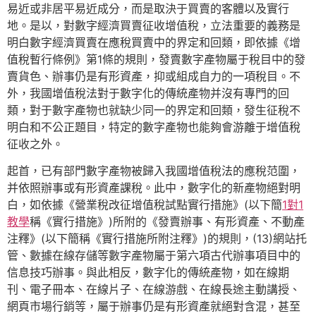
易近或非居平易近成分，而是取決于買賣的客體以及實行
地。是以，對數字經濟買賣征收增值稅，立法重要的義務是
明白數字經濟買賣在應稅買賣中的界定和回類，即依據《增
值稅暫行條例》第1條的規則，發賣數字產物屬于稅目中的發
賣貨色、辦事仍是有形資產，抑或組成自力的一項稅目。不
外，我國增值稅法對于數字化的傳統產物并沒有專門的回
類，對于數字產物也就缺少同一的界定和回類，發生征稅不
明白和不公正題目，特定的數字產物也能夠會游離于增值稅
征收之外。
起首，已有部門數字產物被歸入我國增值稅法的應稅范圍，
并依照辦事或有形資產課稅。此中，數字化的新產物絕對明
白，如依據《營業稅改征增值稅試點實行措施》(以下簡
1對1
教學
稱《實行措施》)所附的《發賣辦事、有形資產、不動產
注釋》(以下簡稱《實行措施所附注釋》)的規則，(13)網站托
管、數據在線存儲等數字產物屬于第六項古代辦事項目中的
信息技巧辦事。與此相反，數字化的傳統產物，如在線期
刊、電子冊本、在線片子、在線游戲、在線長途主動講授、
網頁市場行銷等，屬于辦事仍是有形資產就絕對含混，甚至