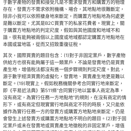
于數字產物的發賣和接受凡是不需求發賣方和購置方的物理
存在，發賣方不需求依附機構、場合，其地點地很難斷定，
除非小我可以依照棲身地來斷定，而購置方地點地為何處更
是難以斷定，尤其是B2C買賣下的私家花費者。現實上，關
于購置方地點地的判定尺度，假如與其他國度和地域不和
諧，很有能夠被兩個以上國度或地域都認定購置方地點地在
本國或當地區，從而又招致重復征稅。
其次，國際買賣的題目包含：(1)對于非固定業戶，數字產物
供給方也很有能夠屬于這一類業戶，不論是發賣地仍是買賣
產生地，增值稅法都沒有進一個步驟規則判定尺度。對此，
源于數字經濟買賣的虛擬化，發賣地、買賣產生地更是難以
斷定。(19)現實上，假如稅務機關參考合同實行地來斷定，
即《平易近法典》第511條“合同實行地以當事人商定為準，
沒有商定，為實行任務一方地點地”的規則，在沒有商定的情
形下，或有商定但現實實行地與商定不符的時辰，又只能依
據作為實行任務一方的發賣方或購置方地點地來斷定，仍是
會發生上述發賣方或購置方地點地不明白的題目。(2)對于固
定業戶或未在發賣地或買賣產生地徵稅的非固定業戶，增值