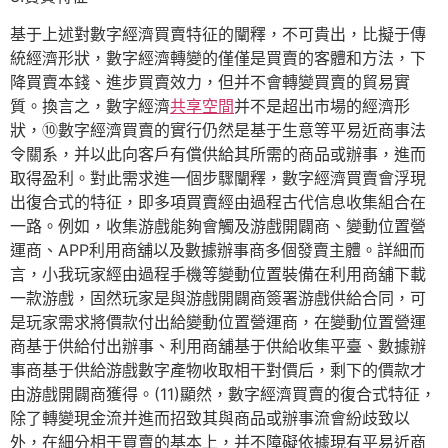
基于上述對數字經濟買賣特征的闡釋，不可貴出，比擬于傳
統經濟形狀，數字經濟轉變的僅僅是買賣的客體和方法，下
降買賣本錢、進步買賣效力，但并不會轉變買賣的貿易實
質。換言之，數字經濟
共享空間
并不是超出市場的經濟形
狀，⑩數字經濟買賣的實行仍然是基于生意等平易近商事法
令關系，并以此向客戶有償供給其所需的商品或辦事，進而
取得盈利。對此需求進一個步驟闡釋，數字經濟買賣會浮現
出復合式的特征，即多項買賣經由過程古代信息收集組合在
一路。例如，收集游戲能夠會觸及游戲開闢商、變動位置營
運商、APP利用商舖以及數據辦事商多個發賣主體。詳細而
言，小我玩家經由過程手機等變動位置裝備在利用商舖下載
一款游戲，固然玩家是與游戲開闢商簽署游戲供給合同，可
是玩家需求將價款付出給變動位置營運商，在變動位置營運
商基于供給付出辦事、利用商舖基于供給收集平臺、數據辦
事商基于供給游戲數字產物收取相干對價后，剩下的價款才
由游戲開闢商獲得。(11)顯然，數字經濟買賣的復合式特征，
除了轉變現金流并進而招致其與商品或辦事流會紛歧致以
外，在細分相干買賣的基本上，并不障礙依據現有平易近商