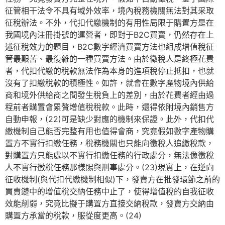
征管相干法令不具有域外效率，境內稅務機關無法對其采取
征稅辦法。不外，代扣代繳機制的有用性局限于購置方是在
我國境內注冊掛號的運營者，即對于B2C買賣，仍然存在上
述征稅效力的題目，B2C數字經濟買賣方法也組成增值稅征
管最艱苦、最復雜的一種買賣方法。由於徵稅人是終極花費
者，代扣代繳的稅款無法作為本身的進項稅停止抵扣，也就
沒有了扣繳稅款的積極性。如許，就會在數字產物境內供給
商和境外供給商之間發生稅負上的差別，由於花費者經由過
程前者購置會累贅增值稅稅款。此時，還得依附境內銷售方
自動申報，(22)可是缺少對應的機制來保證。此外，代扣代
繳機制自己能否完整有用也值得會商，究竟假如數字產物購
置方不實行扣繳任務，稅務機關也只能向徵稅人追繳稅款，
對購置方只能處以不實行扣繳任務的行政處分，無法像徵稅
人不實行徵稅任務那樣賜與刑事處分。(23)現實上，在逆向
征收機制(與代扣代繳機制相似)下，發賣方在批發環節之前的
買賣鏈中的增值稅交納任務中止了，使得增值稅的自我征收
效能削弱，究竟比擬于購置方直接交納稅款，發賣方交納由
購置方承當的稅款，服從度更高。(24)