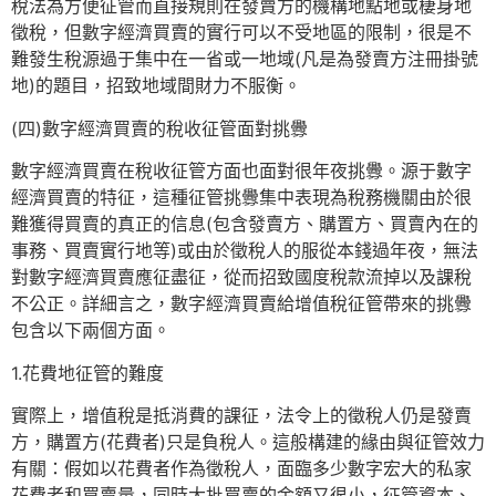
稅法為方便征管而直接規則在發賣方的機構地點地或棲身地
徵稅，但數字經濟買賣的實行可以不受地區的限制，很是不
難發生稅源過于集中在一省或一地域(凡是為發賣方注冊掛號
地)的題目，招致地域間財力不服衡。
(四)數字經濟買賣的稅收征管面對挑釁
數字經濟買賣在稅收征管方面也面對很年夜挑釁。源于數字
經濟買賣的特征，這種征管挑釁集中表現為稅務機關由於很
難獲得買賣的真正的信息(包含發賣方、購置方、買賣內在的
事務、買賣實行地等)或由於徵稅人的服從本錢過年夜，無法
對數字經濟買賣應征盡征，從而招致國度稅款流掉以及課稅
不公正。詳細言之，數字經濟買賣給增值稅征管帶來的挑釁
包含以下兩個方面。
1.花費地征管的難度
實際上，增值稅是抵消費的課征，法令上的徵稅人仍是發賣
方，購置方(花費者)只是負稅人。這般構建的緣由與征管效力
有關：假如以花費者作為徵稅人，面臨多少數字宏大的私家
花費者和買賣量，同時大批買賣的金額又很小，征管資本、