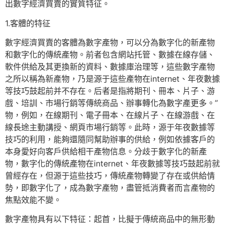
出數字經濟買賣的實質特征。
1.客體的特征
數字經濟買賣的客體為數字產物，可以分為數字化的新產物
和數字化的傳統產物。前者包含網站托管、數據在線存儲、
軟件供給及其更換新的資料、數據庫治理等，這些數字產物
之所以稱為新產物，乃是源于這些產物在internet、年夜數據
等技巧鼓起前并不存在。后者是指將期刊、冊本、片子、游
戲、培訓、市場行銷等傳統商品、辦事轉化為數字產更多。”
物，例如，在線期刊、電子冊本、在線片子、在線游戲、在
線長途主動講授、網頁市場行銷等。此時，源于年夜數據等
技巧的利用，能夠還隨同幫助辦事的供給，例如依據客戶的
本身愛好向客戶供給相干產物信息。分歧于數字化的新產
物，數字化的傳統產物在internet、年夜數據等技巧鼓起前就
曾經存在，但源于這些技巧，傳統產物轉變了存在或供給情
勢，即數字化了，成為數字產物，盡管抵消費者而言產物的
焦點效能不變。
數字產物具有以下特征：起首，比擬于傳統商品中的無形動