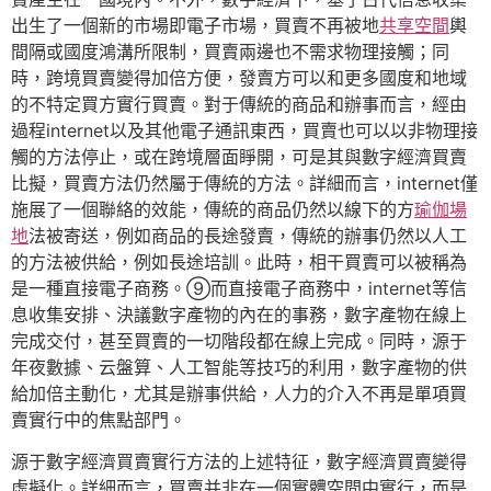
出生了一個新的市場即電子市場，買賣不再被地
共享空間
輿
間隔或國度鴻溝所限制，買賣兩邊也不需求物理接觸；同
時，跨境買賣變得加倍方便，發賣方可以和更多國度和地域
的不特定買方實行買賣。對于傳統的商品和辦事而言，經由
過程internet以及其他電子通訊東西，買賣也可以以非物理接
觸的方法停止，或在跨境層面睜開，可是其與數字經濟買賣
比擬，買賣方法仍然屬于傳統的方法。詳細而言，internet僅
施展了一個聯絡的效能，傳統的商品仍然以線下的方
瑜伽場
地
法被寄送，例如商品的長途發賣，傳統的辦事仍然以人工
的方法被供給，例如長途培訓。此時，相干買賣可以被稱為
是一種直接電子商務。⑨而直接電子商務中，internet等信
息收集安排、決議數字產物的內在的事務，數字產物在線上
完成交付，甚至買賣的一切階段都在線上完成。同時，源于
年夜數據、云盤算、人工智能等技巧的利用，數字產物的供
給加倍主動化，尤其是辦事供給，人力的介入不再是單項買
賣實行中的焦點部門。
源于數字經濟買賣實行方法的上述特征，數字經濟買賣變得
虛擬化。詳細而言，買賣并非在一個實體空間中實行，而是