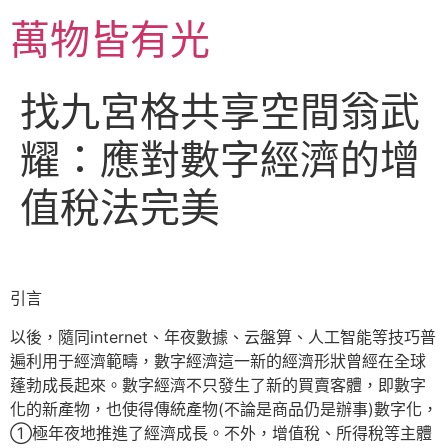
跳
萬物皆有光
至
主
要
找九宮格共享空間翁武
內
容
耀：應對數字經濟的增
值稅法完美
引言
以後，隨同internet、年夜數據、云盤算、人工智能等技巧普
遍利用于經濟範疇，數字經濟這一新的經濟形狀曾經在全球
蓬勃成長起來。數字經濟不只發生了新的買賣客體，即數字
化的新產物，也使得傳統產物(不論是商品仍是辦事)數字化，
①極年夜地推進了經濟成長。不外，增值稅、所得稅等主體