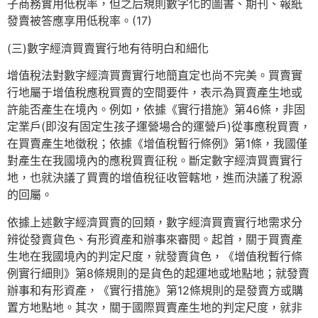
子商務實用低稅率，但之后規則數字化的圖書、期刊、報紙
發賣被答應享用低稅率。(17)
(三)數字經濟買賣實行地有待明白和細化
增值稅法對數字經濟買賣實行地簡直定也尚不完美。買賣實
行地屬于增值稅應稅買賣的空間要件，表示為買賣產生地或
許能否產生在境內。例如，依據《實行措施》第46條，非固
定業戶(即沒有固定生孩子運營場合的運營戶)從事應稅買賣，
在買賣產生地徵稅；依據《增值稅暫行條例》第1條，我國僅
對產生在我國境內的應稅買賣征稅。斷定數字經濟買賣實行
地，也就決議了買賣的增值稅征收管轄地，進而決議了稅源
的回屬。
依據上述數字經濟買賣的回類，數字經濟買賣實行地需求分
辨從發賣貨色、有形資產和辦事來審閱。起首，關于買賣產
生地在我國境內的判定尺度，就發賣貨色，《增值稅暫行條
例實行細則》第8條規則的是貨色的起運地或地點地；就發賣
辦事和有形資產，《實行措施》第12條規則的是發賣方或購
置方地點地。其次，關于國際買賣產生地的判定尺度，就非