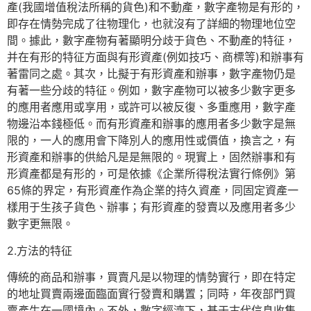
產(我國增值稅法所稱的貨色)和不動產，數字產物是有形的，
即存在情勢完成了往物理化，也就沒有了詳細的物理地位空
間。據此，數字產物有著顯明分歧于貨色、不動產的特征，
并在有形的特征方面與有形資產(例如技巧、商標等)和辦事有
著雷同之處。其次，比擬于有形資產和辦事，數字產物仍是
有著一些分歧的特征。例如，數字產物可以被多少數字更多
的應用者應用或享用，或許可以被反復、多重應用，數字產
物邊沿本錢極低。而有形資產和辦事的應用者多少數字是無
限的，一人的應用會下降別人的應用性或價值，換言之，有
形資產和辦事的供給凡是是無限的。現實上，固然辦事和有
形資產都是有形的，可是依據《企業所得稅法實行條例》第
65條的界定，有形資產作為企業的持久資產，同固定資產一
樣用于生孩子貨色、辦事；有形資產的發賣以及應用者多少
數字更無限。
2.方法的特征
傳統的商品和辦事，買賣凡是以物理的情勢實行，即在特定
的地址買賣兩邊面臨面實行發賣和購置；同時，年夜部門買
賣產生在一國境內。不外，數字經濟下，基于古代信息收集