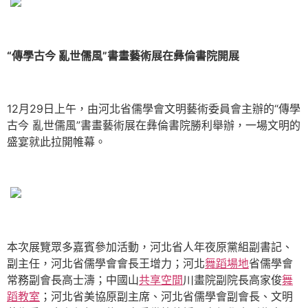
“傳學古今 亂世儒風”書畫藝術展在彝倫書院開展
12月29日上午，由河北省儒學會文明藝術委員會主辦的“傳學
古今 亂世儒風”書畫藝術展在彝倫書院勝利舉辦，一場文明的
盛宴就此拉開帷幕。
本次展覽眾多嘉賓參加活動，河北省人年夜原黨組副書記、
副主任，河北省儒學會會長王增力；河北
舞蹈場地
省儒學會
常務副會長高士濤；中國山
共享空間
川畫院副院長高家俊
舞
蹈教室
；河北省美協原副主席、河北省儒學會副會長、文明