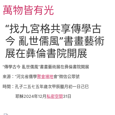
跳
萬物皆有光
至
主
要
“找九宮格共享傳學古
內
容
今 亂世儒風”書畫藝術
展在彝倫書院開展
“傳學古今 亂世儒風”書畫藝術展在彝倫書院開展
來源：“河北省儒學
聚會場地
會”微信公眾號
時間：孔子二五七五年歲次甲辰臘月初一日己巳
耶穌2024年12月
私密空間
31日