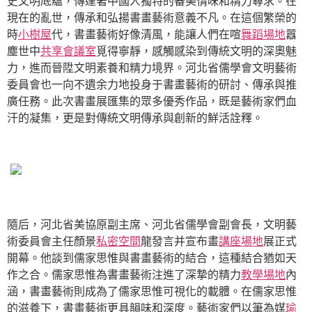
史文明底蘊，傳達著中國人獨特的審美情味和精力尋求。在
現在的亂世，傳承和弘揚書畫藝術意義不凡。在這個繁榮的
時
小樹屋
代，書畫藝術好像清風，能讓人們在喧
舞蹈場地
囂
塵世中
共享會議室
覓得寧靜，感觸感染到傳統文明的深奧魅
力，進而晉陞文明素養和精力境界。河北省儒學會文明藝術
委員會也一向不遺余力地投身于書畫藝術的研討、傳承與推
廣任務。此次書畫展匯集的眾多優秀作品，既是藝術家們血
汗的凝集，更是對傳統文明傳承與創新的鮮活詮釋。
隨后，河北省美協原副主席、河北省儒學會副會長，文明藝
術委員會主任顏景
私密空間
龍發言并宣布畫
講座場地
展正式
開幕。他談到儒家思惟與書畫藝術的結合，這種結合猶如天
作之合。儒家思惟為書畫藝術注進了深摯的精力
教學場地
內
涵，書畫藝術則成為了儒家思惟可視化的載體。在儒家思惟
的滋養下，書畫藝術更具韻味和深度。藝術家們以筆為媒
瑜