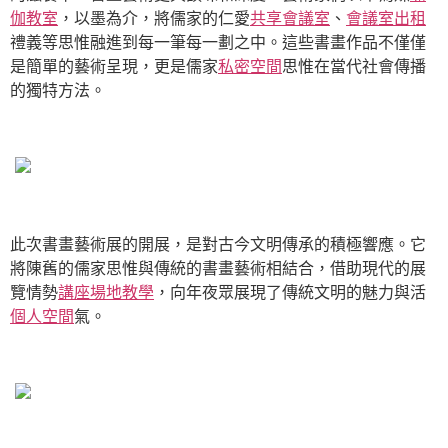
伽教室
，以墨為介，將儒家的仁愛
共享會議室
、
會議室出租
禮義等思惟融進到每一筆每一劃之中。這些書畫作品不僅僅
是簡單的藝術呈現，更是儒家
私密空間
思惟在當代社會傳播
的獨特方法。
此次書畫藝術展的開展，是對古今文明傳承的積極響應。它
將陳舊的儒家思惟與傳統的書畫藝術相結合，借助現代的展
覽情勢
講座場地
教學
，向年夜眾展現了傳統文明的魅力與活
個人空間
氣。