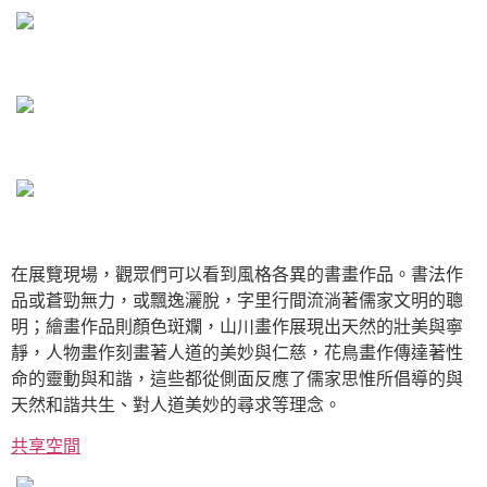
在展覽現場，觀眾們可以看到風格各異的書畫作品。書法作
品或蒼勁無力，或飄逸灑脫，字里行間流淌著儒家文明的聰
明；繪畫作品則顏色斑斕，山川畫作展現出天然的壯美與寧
靜，人物畫作刻畫著人道的美妙與仁慈，花鳥畫作傳達著性
命的靈動與和諧，這些都從側面反應了儒家思惟所倡導的與
天然和諧共生、對人道美妙的尋求等理念。
共享空間