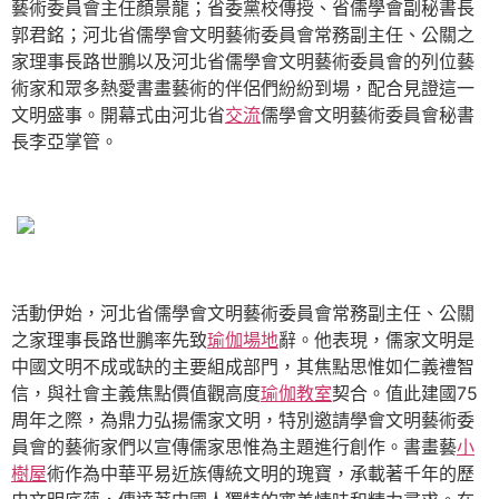
藝術委員會主任顏景龍；省委黨校傳授、省儒學會副秘書長
郭君銘；河北省儒學會文明藝術委員會常務副主任、公關之
家理事長路世鵬以及河北省儒學會文明藝術委員會的列位藝
術家和眾多熱愛書畫藝術的伴侶們紛紛到場，配合見證這一
文明盛事。開幕式由河北省
交流
儒學會文明藝術委員會秘書
長李亞掌管。
活動伊始，河北省儒學會文明藝術委員會常務副主任、公關
之家理事長路世鵬率先致
瑜伽場地
辭。他表現，儒家文明是
中國文明不成或缺的主要組成部門，其焦點思惟如仁義禮智
信，與社會主義焦點價值觀高度
瑜伽教室
契合。值此建國75
周年之際，為鼎力弘揚儒家文明，特別邀請學會文明藝術委
員會的藝術家們以宣傳儒家思惟為主題進行創作。書畫藝
小
樹屋
術作為中華平易近族傳統文明的瑰寶，承載著千年的歷