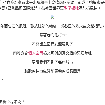
，“春晚舞臺區冰張水瓶和牛土豪這兩個極端，都成了她追求完
冰雪T臺秀盡顯國際范兒，為冰雪世界更
教學場地
添別樣風情。
、百年面包石的肌理、歐式建筑的輪廓、街巷里的炊火氣交錯相融
“隨著春晚往打卡”
不只讓全國網友體驗到了
四地分會
個人空間
場文明與創意交錯的濃濃年味
更讓我們看到了每座城市
動聽的精力氣質和蓬勃的成長圖景
77
填欄位標示為
*