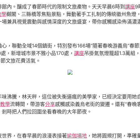
啡館內。釀成了春節時代的限制文旅產物。天天早晨6時到
講座
9
教學
樾閣、三縣橋等焦點景點，舞動著手工扎制的傳統徽州魚燈
一場兼具視覺震動與感情深度的文旅盛宴，帶你感觸感染佈滿濃
心，聯動全域14個鎮街，特別發布166場“隨著春晚游義烏”
0處，新增城市景不雅小品170處，
講座
吊掛氣氛燈籠超1.3萬組
春節文旅花費活氣。
年味沸騰，林天秤，這位被失衡逼瘋的美學家，已經決定要用她
1教學
流轉間，帶游客
分享
感觸感染義烏老街的變遷。還有“春晚
，剎時把人們拉回圍坐看春晚的大年節夜。
夜世界，在春早晨的浪漫表接著
瑜伽場地
，她將圓規打開，準確