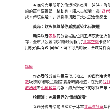
春晚分會場所肥的魚燈巡游盛景，這時，咖
鎮的萬年臺景點一路動身，顛末古城墻、鑫
1對1
成。傳統魚燈、非遺身手與販子炊火配合編織出
義烏：炊火氤氳帶你感觸感染老街變遷
義烏以春
家教
晚分會場點位與五年夜街區為軸
存，全市共設置“我和春晚同框”打
共享空間
卡點1
用鏡頭與春晚“同框”，留下可貴時辰，全域開釋
講座
作為春晚分會場義烏取景地之一的西門老街
教
吸睛的“春晚主題館”變身時間地道，在光影
1對
教場地
老
小班教學
海報、熱黃燈光下的家庭布景
哈爾濱：冰雪世界的“熱辣滾燙”
春晚分會場哈爾濱建立于冰雪
共享會議室
年