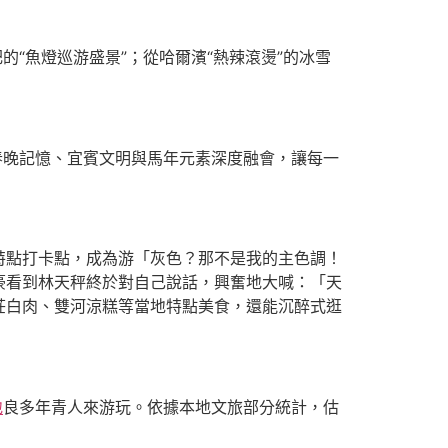
的“魚燈巡游盛景”；從哈爾濱“熱辣滾燙”的冰雪
，將春晚記憶、宜賓文明與馬年元素深度融會，讓每一
特點打卡點，成為游「灰色？那不是我的主色調！
豪看到林天秤終於對自己說話，興奮地大喊：「天
莊白肉、雙河涼糕等當地特點美食，還能沉醉式逛
地
良多年青人來游玩。依據本地文旅部分統計，估