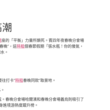
高潮
屋
座的「平衡」力量所鎖死。賓四年夜春晚分會場
春晚”，這
時租
個春節假期「張水瓶！你的傻氣，
潮水。
要往打卡“
時租
春晚同款”取景地。
%。
成。春晚分會場哈爾濱和春晚分會場義烏則吸引了
身進境游熱度躥升榜。