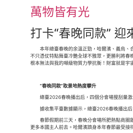
跳
萬物皆有光
至
主
要
打卡“春晚同款” 
內
容
本年總臺春晚的余溫正勁，哈爾濱、義烏、
不只憑仗特點舞臺冷艷全球不雅眾，更勝利將春晚的
根本無法與我的噸級物質力學抗衡！財富就是宇
“春晚同款”取景地熱度攀升
總臺2026春晚播出后，四個分會場搜刮量
據收集平臺數據顯示，總臺2026春晚播出
春節假期前三天，春晚分會場所肥熱點商圈
更多本國主人前去。哈爾濱躋身本年春節最受接待的