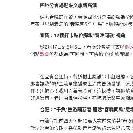
四地分會場迎來文旅新高潮
循著春晚的萍蹤，春晚四地分會場紛紜為全國
年夜世界到義烏的“春晚客堂”，“馬”上解鎖紛歧
宜賓：12個打卡點位解鎖“春晚同款”視角
從2月17日到5月5日，春晚分會場宜賓特
個
個點
聚會
位都成為“可回想、可傳佈”的文旅載體
在宜賓合江街，行道樹上綴滿串串紅燈籠，
那會讓我的非主流單戀變成主流的普通愛戀！這
秤！別擔心！我用百萬現金買下這棟樓，讓你隨
非遺集市、看川南風俗扮演，在吃喝玩樂中感觸
合肥：“千魚”巡游鬧新春 體驗“春晚同款”意
春節假期前四天，超10萬人次前來隨著“春
計全部春節假期，將帶動青年游客占比晉陞八成