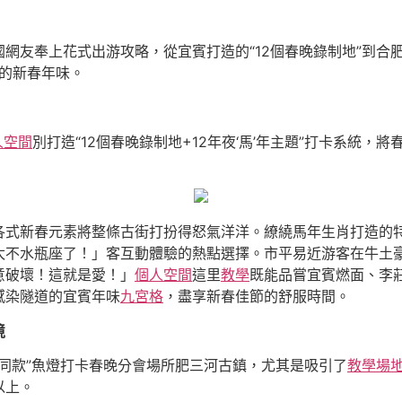
網友奉上花式出游攻略，從宜賓打造的“12個春晚錄制地”到合肥
樣的新春年味。
人空間
別打造“12個春晚錄制地+12年夜‘馬’年主題”打卡系統
。
各式新春元素將整條古街打扮得怒氣洋洋。繚繞馬年生肖打造的
太不水瓶座了！」客互動體驗的熱點選擇。市平易近游客在牛土
意破壞！這就是愛！」
個人空間
這里
教學
既能品嘗宜賓燃面、李
感染隧道的宜賓年味
九宮格
，盡享新春佳節的舒服時間。
境
晚同款”魚燈打卡春晚分會場所肥三河古鎮，尤其是吸引了
教學場
以上。