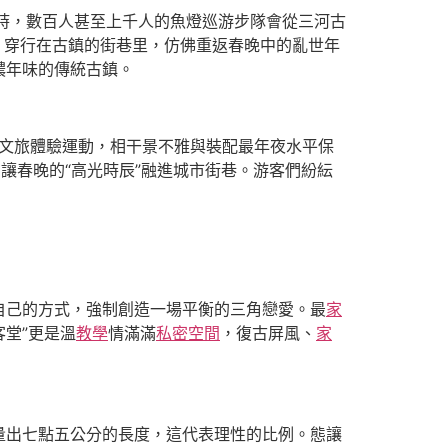
時，數百人甚至上千人的魚燈巡游步隊會從三河古
，穿行在古鎮的街巷里，仿佛重返春晚中的亂世年
濃年味的傳統古鎮。
春節文旅體驗運動，相干景不雅與裝配最年夜水平保
，讓春晚的“高光時辰”融進城市街巷。游客們紛紜
自己的方式，強制創造一場平衡的三角戀愛。最
家
客堂”更是溫
教學
情滿滿
私密空間
，復古屏風、
家
量出七點五公分的長度，這代表理性的比例。態讓