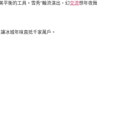
美平衡的工具。雪秀”輪流演出，幻
交流
想年夜舞
，讓冰城年味直抵千家萬戶。