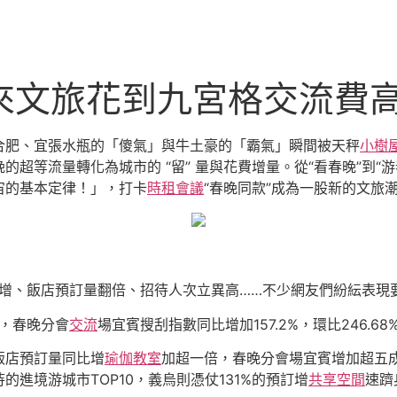
迎來文旅花到九宮格交流費
合肥、宜張水瓶的「傻氣」與牛土豪的「霸氣」瞬間被天秤
小樹
超等流量轉化為城市的 “留” 量與花費增量。從“看春晚”到“游
宙的基本定律！」，打卡
時租會議
“春晚同款”成為一股新的文旅
激增、飯店預訂量翻倍、招待人次立異高……不少網友們紛紜表現
后，春晚分會
交流
場宜賓搜刮指數同比增加157.2%，環比246.68
飯店預訂量同比增
瑜伽教室
加超一倍，春晚分會場宜賓增加超五
進境游城市TOP10，義烏則憑仗131%的預訂增
共享空間
速躋