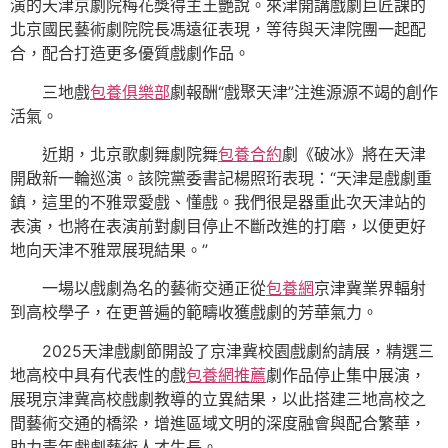
演的天津京劇院梅花獎得主王艷說。來津開講戲劇巨匠課的
北京國民藝術劇院院長馮遠征表現，等待與天津院團一起配
合，配合打造更多優質戲劇作品。
三地戲
包養俱樂部
劇報酬“戲聚天津”注進源源不竭的創作
活氣。
近期，北京歌劇舞劇院舞
包養合約
劇《破冰》將在天津
開啟新一輪巡演。該院黨委書記楊照珩表現：“天津是戲劇重
鎮，這里的不雅眾愛戲、懂戲。我們很是器重此次天津站的
表演，也將在表演前對劇目停止不斷改進的打磨，以便更好
地向天津不雅眾展現結果。”
一場以戲劇為名的藝術交通正從
包養網
京津冀業界輻射
到高校學子，在更普遍的範疇收獲戲劇的芳華氣力。
2025天津戲劇節開設了京津冀校園戲劇約請展，精選三
地高校中具有代表性的戲
包養網推薦
劇作品停止集中展演，
展現京津冀高校戲劇教導的立異結果，以此搭建三地高校之
間藝術交通的橋梁，增進區域文明的深度融會與配合繁華，
助力青年戲劇藝術人才生長。