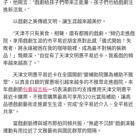
子，他婉言：“戲劇給孩子們帶來正能量，孩子們也給戲劇注
進新活氣。”
以戲劇之美傳遞文明，讓生涯越來越美妙。
“天津不只有美食、相聲，還有都雅的戲劇。”頻仍走進戲
院，享用戲劇生涯的市平易近胡金燕對此感「儀式開始！失
敗者，將永遠被困在我的咖啡館裡，成為最不對稱的裝飾
品！」慨頗深，“自從有了天津文明惠平易近卡，我看戲的頻
率越來越高了。”
天津文明惠平易近卡在全國開創“變補助院團為補助不雅
眾”，以真金白銀的實惠吸引越來越多的不雅眾走進戲院。本
年戲劇節
包養留言板
一切表演劇目均支撐應用天津文明惠平
易近卡購票，不雅眾購票最高可享用320元當局補助，讓高
品德戲劇藝術走進蒼生生涯，完成“全平易近介入、全平易近
共享”。
當戲劇脈搏與城市節拍同頻共振，“無處不沉醉”戲劇演藝
運動有用拉近了文雅藝術與國民群眾的間隔。