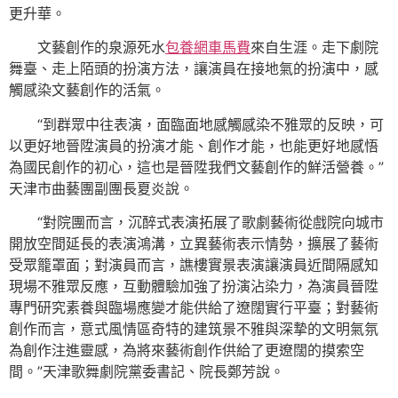
更升華。
文藝創作的泉源死水
包養網車馬費
來自生涯。走下劇院
舞臺、走上陌頭的扮演方法，讓演員在接地氣的扮演中，感
觸感染文藝創作的活氣。
“到群眾中往表演，面臨面地感觸感染不雅眾的反映，可
以更好地晉陞演員的扮演才能、創作才能，也能更好地感悟
為國民創作的初心，這也是晉陞我們文藝創作的鮮活營養。”
天津市曲藝團副團長夏炎說。
“對院團而言，沉醉式表演拓展了歌劇藝術從戲院向城市
開放空間延長的表演鴻溝，立異藝術表示情勢，擴展了藝術
受眾籠罩面；對演員而言，譙樓實景表演讓演員近間隔感知
現場不雅眾反應，互動體驗加強了扮演沾染力，為演員晉陞
專門研究素養與臨場應變才能供給了遼闊實行平臺；對藝術
創作而言，意式風情區奇特的建筑景不雅與深摯的文明氣氛
為創作注進靈感，為將來藝術創作供給了更遼闊的摸索空
間。”天津歌舞劇院黨委書記、院長鄭芳說。