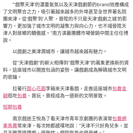
“‘戲聚天津’的濃重氣氛以及天津戲劇節的brand效應構成
了文明聚合之力，吸引著越來越多的外埠甚至全世界著名院
團來津。從‘戲聚’到‘人聚’，晉陞的不只是天津‘戲劇之城’的影
響力，更加強了城市文明的凝集力與向心力，也不竭晉陞天
津人對故鄉的驕傲感。”南方演藝團體市場營銷中間主任任博
說。
以戲劇之美津潤城市，讓城市越來越有魅力。
從“天津戲劇”的薪火相傳到“戲聚天津”的萬象更換新的資
料，這座城市以開放包涵的姿勢，讓戲劇成為解碼城市文明
的密鑰。
拉著行
甜心花園
李箱來天津看戲，走進這座城市
包養金
額
逛吃
包養
、賞玩，曾經成為一道新的文明景致。
短期包養
南京戲迷王悅為了看天津市青年京劇團的表演常
包養網
車馬費
常來津，每次她都感嘆地說：“天津不只好角兒多，並
且不雅眾很懂戲、很熱忱，戲院氣氛也很是棒。”