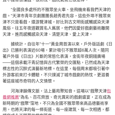
“全國良多處所的不雅眾坐火車、坐飛機來看我們天津的
戲。”天津市青年京劇團團長趙秀君先容，這些外埠不雅眾來
津不只是看戲，還游覽津城，好比到古文明街感觸感染天津
風俗，往五年夜道觀賞名人舊居，他們因愛好戲劇藝術離開
天津，進而感觸感染天津、清楚天津、愛上天津。
據統計，自往年“十一”黃金周首演以來，戶外版話劇《日
出》已勝利表演近60場，累計吸引不雅眾超6萬人次。隨同
著戶外版《日出》片斷的常態化表演，金街年夜銅錢廣場
——這個承載汗青記憶與古代繁榮的交匯點，已然成為天津
標志性的沉醉式演藝新地標。在這里，每個周末都吸引著中
外游客前來打卡體驗，不只撲滅了城市戲劇的熱忱，更滋養
著這座城市奇特的人文情懷。
河海津韻傳文脈，沽上藝苑聚知音。這場以“戲聚天津
包
養網推薦
”為名、百花齊放、奇光異彩的戲劇盛宴，正在成為
新時期的“戲聚”窪地，不只為全國不雅眾帶來高品德藝術享
用，也將天津的每一條街道、每一座建筑、每一次相遇，都