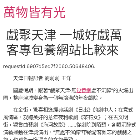
跳
萬物皆有光
至
主
要
戲聚天津 一城好戲萬
內
容
客專包養網站比較來
requestId:6907d5ed7f2060.50648406.
天津日報記者 劉莉莉 王洋
國慶假期，跟著“戲聚天津·無
包養網
處不沉醉”的火爆出
圈，整座津城變身為一個無鴻溝的年夜戲院。
在金街，驚喜相逢經典話劇《日出》的劇中人；在意式
風情區，凝聽美好的意年夜利歌劇《茶花女》；在古文明
街，觀賞曲藝劇《海河故影》……從劇院到陌頭，各類沉醉式
演藝運動在津城演出，“無處不沉醉”帶給游客難忘的戲劇之
旅，也成為一道漂亮的文旅景致。