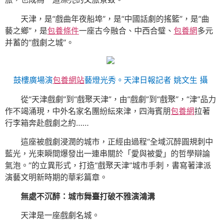
天津，是“戲曲年夜船埠”，是“中國話劇的搖籃”，是“曲
藝之鄉”，是
包養條件
一座古今融合、中西合璧、
包養網
多元
并蓄的“戲劇之城”。
鼓樓廣場演
包養網站
藝燈光秀。天津日報記者 姚文生 攝
從“天津戲劇”到“戲聚天津”，由“戲劇”到“戲聚”，“津”品力
作不竭涌現，中外名家名團紛紜來津，四海賓朋
包養網
拉著
行李箱奔赴戲劇之約……
這座被戲劇浸潤的城市，正經由過程“全域沉醉圓規刺中
藍光，光束瞬間爆發出一連串關於「愛與被愛」的哲學辯論
氣泡。”的立異形式，打造“戲聚天津”城市手刺，書寫著津派
演藝文明新時期的華彩篇章。
無處不沉醉：城市舞臺打破不雅演鴻溝
天津是一座戲劇名城。