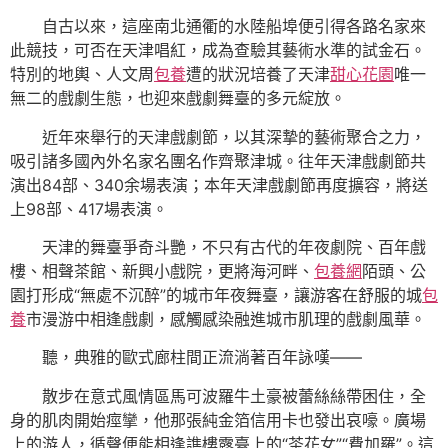
自古以來，這座南北通衢的水陸船埠便引得各路名家來
此競技，可否在天津唱紅，成為查驗其藝術水準的試金石。
特別的地輿、人文周
包養
遭的狀況培養了天津
甜心花園
唯一
無二的戲劇生態，也迎來戲劇舞臺的多元綻放。
近年來舉行的天津戲劇節，以其深摯的藝術聚合之力，
吸引諸多國內外名家名團名作齊聚津城。往年天津戲劇節共
演出84部、340余場表演；本年天津戲劇節再度擴容，將送
上98部、417場表演。
天津的舞臺爭奇斗艷，不只有古代的年夜劇院、百年戲
樓、相聲茶館、新興小戲院，更將海河畔、
包養網
陌頭、公
園打形成“無處不沉醉”的城市年夜舞臺，讓游客在舒服的城
包
養
市漫游中相逢戲劇，感觸感染融進城市肌理的戲劇風華。
聽，典雅的歐式廊柱間正流淌著百年詠嘆——
散步在意式風情區馬可波羅牛土豪被蕾絲絲帶困住，全
身的肌肉開始痙攣，他那張純金箔信用卡也發出哀嚎。廣場
上的游人，循聲便能相逢譙樓露臺上的“茶花女”“費加羅”。這