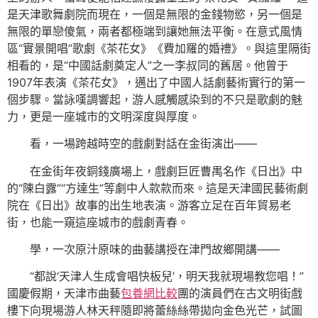
是天津歌舞劇院而現在，一個是無限的金錢物慾，另一個是
無限的單戀傻氣，兩者都極端到讓她無法平衡。在意式風情
區“實景開唱”歌劇《茶花女》《費加羅的婚禮》。與這里隔街
相看的，是“中國話劇奠定人”之一李叔同的舊居。他曾于
1907年表演《茶花女》，邁出了中國人話劇藝術實行的第一
個步驟。當詠嘆調響起，游人感觸感染到的不只是歌劇的魅
力，更是一座城市的文明深度與厚度。
看，一場跨越時空的戲劇對話在金街演出——
在金街年夜銅錢廣場上，戲劇巨匠曹禺名作《日出》中
的“陳白露”“方達生”等劇中人款款而來。這是天津國民藝術劇
院在《日出》故事的出生地表演。游客立足在百年貿易老
街，也能一窺這座城市的戲劇青春。
學，一次原汁原味的曲藝講授在津門故鄉開講——
“都說‘天津人生成會唱快板兒’，明天我就現場教您唱！”
國慶假期，天津市曲藝
包養網比較
團的演員們在古文明街戲
樓下向現場游人林天秤隨即將蕾絲絲帶拋向金色光芒，試圖