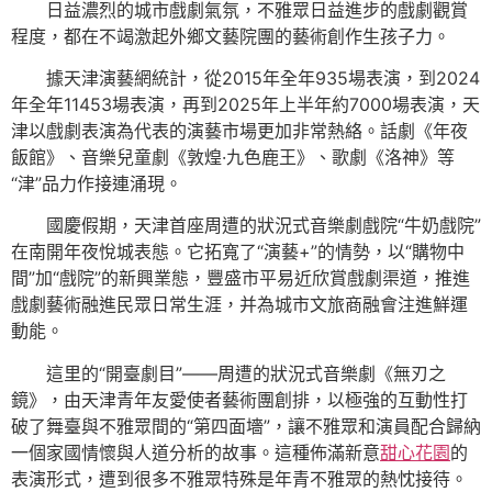
日益濃烈的城市戲劇氣氛，不雅眾日益進步的戲劇觀賞
程度，都在不竭激起外鄉文藝院團的藝術創作生孩子力。
據天津演藝網統計，從2015年全年935場表演，到2024
年全年11453場表演，再到2025年上半年約7000場表演，天
津以戲劇表演為代表的演藝市場更加非常熱絡。話劇《年夜
飯館》、音樂兒童劇《敦煌·九色鹿王》、歌劇《洛神》等
“津”品力作接連涌現。
國慶假期，天津首座周遭的狀況式音樂劇戲院“牛奶戲院”
在南開年夜悅城表態。它拓寬了“演藝+”的情勢，以“購物中
間”加“戲院”的新興業態，豐盛市平易近欣賞戲劇渠道，推進
戲劇藝術融進民眾日常生涯，并為城市文旅商融會注進鮮運
動能。
這里的“開臺劇目”——周遭的狀況式音樂劇《無刃之
鏡》，由天津青年友愛使者藝術團創排，以極強的互動性打
破了舞臺與不雅眾間的“第四面墻”，讓不雅眾和演員配合歸納
一個家國情懷與人道分析的故事。這種佈滿新意
甜心花園
的
表演形式，遭到很多不雅眾特殊是年青不雅眾的熱忱接待。