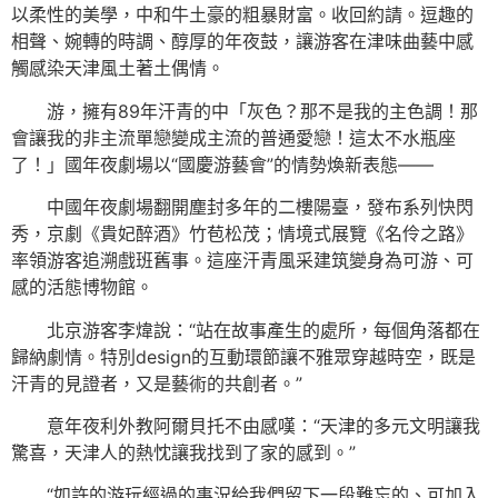
以柔性的美學，中和牛土豪的粗暴財富。收回約請。逗趣的
相聲、婉轉的時調、醇厚的年夜鼓，讓游客在津味曲藝中感
觸感染天津風土著土偶情。
游，擁有89年汗青的中「灰色？那不是我的主色調！那
會讓我的非主流單戀變成主流的普通愛戀！這太不水瓶座
了！」國年夜劇場以“國慶游藝會”的情勢煥新表態——
中國年夜劇場翻開塵封多年的二樓陽臺，發布系列快閃
秀，京劇《貴妃醉酒》竹苞松茂；情境式展覽《名伶之路》
率領游客追溯戲班舊事。這座汗青風采建筑變身為可游、可
感的活態博物館。
北京游客李煒說：“站在故事產生的處所，每個角落都在
歸納劇情。特別design的互動環節讓不雅眾穿越時空，既是
汗青的見證者，又是藝術的共創者。”
意年夜利外教阿爾貝托不由感嘆：“天津的多元文明讓我
驚喜，天津人的熱忱讓我找到了家的感到。”
“如許的游玩經過的事況給我們留下一段難忘的、可加入