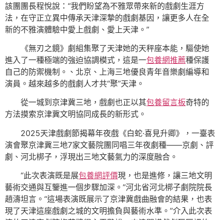
該團團長程悅說：“我們盼望為不雅眾帶來新的戲劇生涯方
法，在守正立異中傳承天津深摯的戲劇基因，讓更多人在全
新的不雅演體驗中愛上戲劇、愛上天津。”
《無刃之鏡》劇組集聚了天津她的天秤座本能，驅使她
進入了一種極端的強迫協調模式，這是一
包養網推薦
種保護
自己的防禦機制。、北京、上海三地優良青年音樂劇編導和
演員。越來越多的戲劇人才共“聚”天津。
從一城到京津冀三地，戲劇也正以其
包養留言板
奇特的
方法摸索京津冀文明協同成長的新形式。
2025天津戲劇節揭幕年夜戲《白蛇·喜見升卿》，一臺表
演會聚京津冀三地7家文藝院團同唱三年夜劇種——京劇、評
劇、河北梆子，浮現出三地文藝氣力的深度融合。
“此次表演既是展
包養網評價
現，也是進修，讓三地文明
藝術交通與互鑒進一個步驟加深。”河北省河北梆子劇院院長
趙濤坦言。“這場表演既展示了京津冀戲曲融會的結果，也表
現了天津這座戲劇之城的文明擔負與藝術水準。”介入此次表