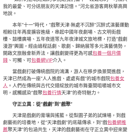
我的最愛、可分送朋友的天津記憶。”河北省游客周秋華高興
地說。
本年“十一”時代，“戲聚天津·無處不沉醉”沉醉式演藝運動
相較往年再度擴容進級，串起中國年夜劇場、古文明街戲
樓、鼓樓廣場、五年夜道等九年夜津城文旅地標，打造“戲劇
漫游”輿圖，經由過程話劇、歌劇、歸納展等多元演藝情勢，
開啟文旅融會新弄法，讓戲劇變得更為可感
包養一個月價
錢
、可觸、可
包養網VIP
介入。
當戲劇打破傳統戲院的鴻溝，游人在移步換景間進戲，
天津已然成為一座“人人進戲、處處有戲”的城市戲院
包養女
人
。人們在傳統與古代交錯綻放的城市舞臺間咀嚼城市文
明，感觸感染“戲聚
包養行情
天津”的奇特魅力。
守正立異：從“戲劇”到“戲聚”
天津是戲劇的膏壤與搖籃。從梨園子弟的試煉場，到戲
劇藝術的培養地，從“天津戲劇”的底蘊傳承，到“戲
包養網推
薦
聚天津”的包涵共生，天津的戲劇藝術在守正立異中迎來變