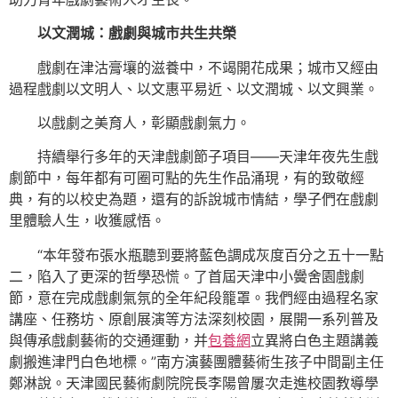
以文潤城：戲劇與城市共生共榮
戲劇在津沽膏壤的滋養中，不竭開花成果；城市又經由
過程戲劇以文明人、以文惠平易近、以文潤城、以文興業。
以戲劇之美育人，彰顯戲劇氣力。
持續舉行多年的天津戲劇節子項目——天津年夜先生戲
劇節中，每年都有可圈可點的先生作品涌現，有的致敬經
典，有的以校史為題，還有的訴說城市情結，學子們在戲劇
里體驗人生，收獲感悟。
“本年發布張水瓶聽到要將藍色調成灰度百分之五十一點
二，陷入了更深的哲學恐慌。了首屆天津中小黌舍園戲劇
節，意在完成戲劇氣氛的全年紀段籠罩。我們經由過程名家
講座、任務坊、原創展演等方法深刻校園，展開一系列普及
與傳承戲劇藝術的交通運動，并
包養網
立異將白色主題講義
劇搬進津門白色地標。”南方演藝團體藝術生孩子中間副主任
鄭淋說。天津國民藝術劇院院長李陽曾屢次走進校園教導學