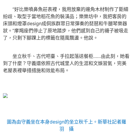
“好比樂噴鼻魚莊表裡，我用放棄的邊角木材制作了鉅細
紛歧、取型于當地稻花魚的裝潢品；樂樂坊中，我把客房的
床頭和燈罩design成侗族群眾日常彈奏的琵琶和牛腿琴樂器
狀。”摩羯座們停止了原地踏步，他們感到自己的襪子被吸走
了，只剩下腳踝上的標籤在隨風飄盪。他說。
坐立秋千、古代吧臺、手拉起落送餐柜……由此刻，她看
到了什麼？守義還依照古代城里人的生涯和文娛習氣，完美
老屋表裡舉措措施和效能布局。
圖為由守義坐在本身design的坐立秋千上。新華社記者羅
羽 攝