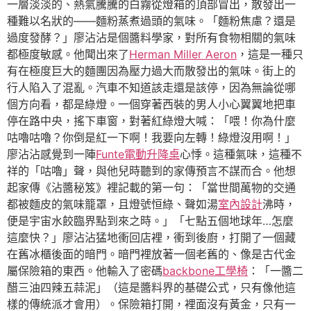
一層淡淡的、熱氣騰騰的白霧從燈箱的頂部冒出，散發出一
種難以名狀的——麵粉蒸煮過頭的氣味。「麵粉焦慮？還是
過度發酵？」廖沾沾是個醬料學家，對所有食物相關的氣味
都極度敏感。他聞出來了
Herman Miller Aeron
，這是一種只
有在極度巨大的麵團因為壓力過大而散發出的氣味。街上的
行人陷入了混亂。汽車不知道該走還是該停，因為無論從哪
個方向看，都是綠燈。一個穿著西裝的男人小心翼翼地把車
停在路中央，搖下車窗，對著紅綠燈大喊：「喂！你為什麼
咕嚕咕嚕？你倒是紅一下啊！我要向左轉！綠燈沒用啊！」
廖沾沾感覺到一陣
Funte電動升降桌
心悸。這種氣味，這種不
祥的「咕嚕」聲，與他兒時聽到的家傳預言不謀而合。他想
起家傳《沾醬秘笈》裡記載的第一句：「當世間萬物的交通
都被麵皮的氣味籠罩，且燈號恒綠、聲如湯
室內設計
沸時，
便是宇宙水餃臨界點到來之時。」「七點五個地球年…怎麼
這麼快？」廖沾沾猛地衝回店裡，衝到後廚，打開了一個藏
在舊冰櫃後面的暗門。暗門裡放著一個老舊的、像是古代金
屬保險箱的東西。他輸入了密碼
backbone工學椅
：「一醬二
醋三油四辣五蒜泥」（這是醬料界的基礎公式，只有像他這
樣的傳統派才會用）。保險箱打開，裡面沒有黃金，只有一