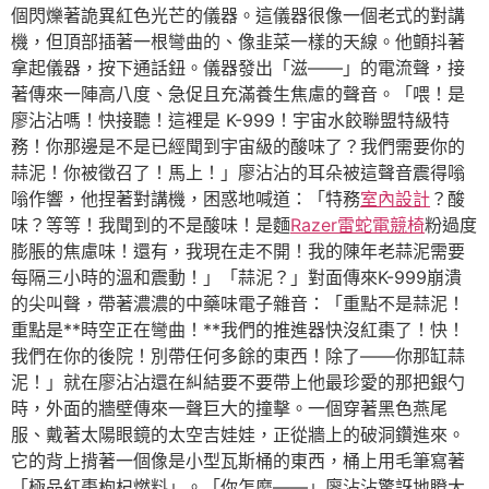
個閃爍著詭異紅色光芒的儀器。這儀器很像一個老式的對講
機，但頂部插著一根彎曲的、像韭菜一樣的天線。他顫抖著
拿起儀器，按下通話鈕。儀器發出「滋——」的電流聲，接
著傳來一陣高八度、急促且充滿養生焦慮的聲音。「喂！是
廖沾沾嗎！快接聽！這裡是 K-999！宇宙水餃聯盟特級特
務！你那邊是不是已經聞到宇宙級的酸味了？我們需要你的
蒜泥！你被徵召了！馬上！」廖沾沾的耳朵被這聲音震得嗡
嗡作響，他捏著對講機，困惑地喊道：「特務
室內設計
？酸
味？等等！我聞到的不是酸味！是麵
Razer雷蛇電競椅
粉過度
膨脹的焦慮味！還有，我現在走不開！我的陳年老蒜泥需要
每隔三小時的溫和震動！」「蒜泥？」對面傳來K-999崩潰
的尖叫聲，帶著濃濃的中藥味電子雜音：「重點不是蒜泥！
重點是**時空正在彎曲！**我們的推進器快沒紅棗了！快！
我們在你的後院！別帶任何多餘的東西！除了——你那缸蒜
泥！」就在廖沾沾還在糾結要不要帶上他最珍愛的那把銀勺
時，外面的牆壁傳來一聲巨大的撞擊。一個穿著黑色燕尾
服、戴著太陽眼鏡的太空吉娃娃，正從牆上的破洞鑽進來。
它的背上揹著一個像是小型瓦斯桶的東西，桶上用毛筆寫著
「極品紅棗枸杞燃料」。「你怎麼——」廖沾沾驚訝地瞪大