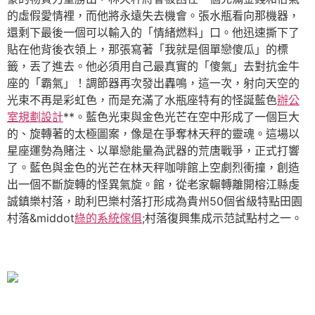
的虛假愛情裡，而他將永遠失去機會。張水瓶看向那機器，
還剩下最後一個可以輸入的「情緒燃料」口。他迅速撕下了
貼在他背後衣領上，那張寫著「我就是個單戀傻瓜」的標
籤，丟了進去。他必須用自己最真實的「傻氣」去對抗金牛
座的「霸氣」！調節器再次發出轟鳴，這一次，射向天空的
光束不再是彩虹色，而是充滿了水瓶座特有的怪誕藍色
辦公
室規劃設計
**。藍色光束與金色光芒在空中形成了一個巨大
的、旋轉著的太極圖案，像是在爭奪林天秤的靈魂。這場以
星座運勢為賭注、以單戀能量為武器的荒唐戰爭，正式打響
了。藍色與金色的光芒在林天秤咖啡館上空劇烈衝撞，創造
出一個不斷旋轉的怪異氣旋。館，從老家輾轉離開榕江縣虔
誠鎮樂村落，助利巴樂村落打形成為貴州50個省級特點田園
村落&middot
綠的系統傢俱
;村落復興集成示范試點村之一。