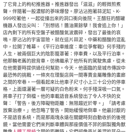
了它背上的枸杞推進器。推進器發出「滋滋」的輕微煎煮
聲，伴隨著一股濃郁的蔘味爆發。廖沾沾抱著蒜泥缸、K-
999咬著他，一起從撞出來的洞口衝向後院。王醋狂的醋罐
機器人發出尖叫：「別想逃！醬油黨餘孽！我會追上你！」
店內剩下的所有空盤子被醋酸氣波震碎，發出了最後的哀
鳴。廖沾沾的宇宙冒險，就在這片蒜泥、中藥和醋酸的混亂
中，拉開了帷幕。《平行泊車維度：車位爭奪戰》何手殘的
人生，被兩個巨大的陰影籠罩著：停車費，以及平行泊車。
他那輛老舊的掀背車，彷彿繼承了他所有的駕駛焦慮，從未
在他需要時提供過任何幫助。今天，他面臨的是城市傳說中
最恐怖的挑戰，一條夾在理髮店與一間專賣金屬雕像的畫廊
之間的窄巷。一個看起來比他車子尺寸小上三十公分的停車
格，上面還灑著一層可疑的白色粉末。何手殘深吸一口氣。
將車子打了倒檔。他的車載語音系統發出了令人不快的女
聲：「警告，後方障礙物距離：無限趨近於零。」「請考慮
放棄治療。」他忽略了警告，開始緩慢地倒車。他最討厭的
不是語音系統，而是那兩塊永遠在關鍵時刻自動收折的後視
鏡。當他需要它們來判斷車體與那座價值不菲的銅製獨角獸
雕像
人體工學椅
之間的距離時，它們卻像兩片羞澀的耳朵一