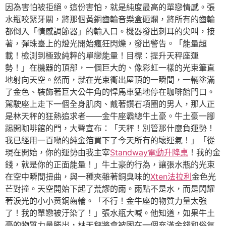
因為害怕被拒絕。這份害怕，就是純度最高的單戀情感。張
水瓶咬緊牙關，將那個黃銅齒輪音樂盒砸爛，將所有的齒輪
都倒入「情感調節器」的輸入口。機器發出刺耳的尖叫，接
著，彈珠臺上的燈光開始瘋狂閃爍，發出警告。「能量超
載！檢測到極致純粹的單戀能量！目標：提升天秤座運
勢！」在機器的頂部，一個巨大的、像彩虹一樣的光束筆直
地射向天空。然而，就在光束衝出屋頂的一瞬間，一輛塗滿
了金色、裝飾著巨大公牛角的悍馬車猛地停在咖啡館門口。
駕駛座上走下一個全身肌肉、戴著鑽石項圈的男人，那人正
是林天秤的狂熱追求者——金牛座霸總牛土豪。牛土豪一腳
踢開咖啡館的門，大聲宣布：「天秤！別管那什麼負運勢！
我已經用一百噸的純金箔買下了今天所有的壞運氣！」「從
現在開始，你的運勢由我主宰
Standway電動升降桌
！我的金
錢，就是你的正面能量！」牛土豪的行為，讓張水瓶的光束
在空中瞬間扭曲，與一種夾雜著銅臭味的
Xten法拉利
金色光
芒對撞。天空開始下起了荒謬的雨。雨點不是水，而是閃耀
著淚光的小小黃銅齒輪。「不行！金牛座的物質力量太強
了！我的單戀被汙染了！」張水瓶大喊。他知道，如果牛土
豪的物質力量勝出，林天秤將會被困在一個充滿金錢和俗氣