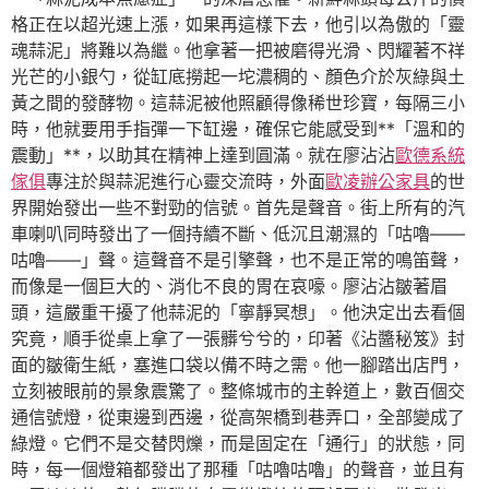
格正在以超光速上漲，如果再這樣下去，他引以為傲的「靈
魂蒜泥」將難以為繼。他拿著一把被磨得光滑、閃耀著不祥
光芒的小銀勺，從缸底撈起一坨濃稠的、顏色介於灰綠與土
黃之間的發酵物。這蒜泥被他照顧得像稀世珍寶，每隔三小
時，他就要用手指彈一下缸邊，確保它能感受到**「溫和的
震動」**，以助其在精神上達到圓滿。就在廖沾沾
歐德系統
傢俱
專注於與蒜泥進行心靈交流時，外面
歐凌辦公家具
的世
界開始發出一些不對勁的信號。首先是聲音。街上所有的汽
車喇叭同時發出了一個持續不斷、低沉且潮濕的「咕嚕——
咕嚕——」聲。這聲音不是引擎聲，也不是正常的鳴笛聲，
而像是一個巨大的、消化不良的胃在哀嚎。廖沾沾皺著眉
頭，這嚴重干擾了他蒜泥的「寧靜冥想」。他決定出去看個
究竟，順手從桌上拿了一張髒兮兮的，印著《沾醬秘笈》封
面的皺衛生紙，塞進口袋以備不時之需。他一腳踏出店門，
立刻被眼前的景象震驚了。整條城市的主幹道上，數百個交
通信號燈，從東邊到西邊，從高架橋到巷弄口，全部變成了
綠燈。它們不是交替閃爍，而是固定在「通行」的狀態，同
時，每一個燈箱都發出了那種「咕嚕咕嚕」的聲音，並且有