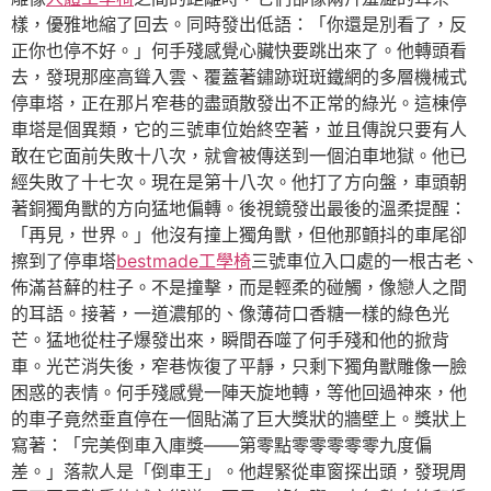
樣，優雅地縮了回去。同時發出低語：「你還是別看了，反
正你也停不好。」何手殘感覺心臟快要跳出來了。他轉頭看
去，發現那座高聳入雲、覆蓋著鏽跡斑斑鐵網的多層機械式
停車塔，正在那片窄巷的盡頭散發出不正常的綠光。這棟停
車塔是個異類，它的三號車位始終空著，並且傳說只要有人
敢在它面前失敗十八次，就會被傳送到一個泊車地獄。他已
經失敗了十七次。現在是第十八次。他打了方向盤，車頭朝
著銅獨角獸的方向猛地偏轉。後視鏡發出最後的溫柔提醒：
「再見，世界。」他沒有撞上獨角獸，但他那顫抖的車尾卻
擦到了停車塔
bestmade工學椅
三號車位入口處的一根古老、
佈滿苔蘚的柱子。不是撞擊，而是輕柔的碰觸，像戀人之間
的耳語。接著，一道濃郁的、像薄荷口香糖一樣的綠色光
芒。猛地從柱子爆發出來，瞬間吞噬了何手殘和他的掀背
車。光芒消失後，窄巷恢復了平靜，只剩下獨角獸雕像一臉
困惑的表情。何手殘感覺一陣天旋地轉，等他回過神來，他
的車子竟然垂直停在一個貼滿了巨大獎狀的牆壁上。獎狀上
寫著：「完美倒車入庫獎——第零點零零零零零九度偏
差。」落款人是「倒車王」。他趕緊從車窗探出頭，發現周