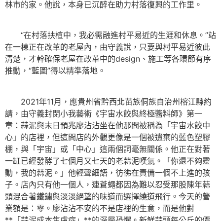
林市的家。他說，本身已沉醉在助力村落復興的工作里。
“在村落扶植中，我必需融進村平易近的生涯和休息。”站
在一棟正在改革的老屋內，由守義說，只要與村平易近彼此
清楚，才幹確保老屋在改革中的design、施工等各環節有序
推動，“藍圖”得以精準落地。
2021年11月，應貴州省黔西北苗族侗族自治州榕江縣約
請，由守義封閉小我藝術《宇宙水餃與終極醬料師》第一
章：蒜泥與末日預兆廖沾沾坐在他那間被稱為「宇宙水餃中
心」的店裡，但這間店的外觀更像是一個被遺棄的藍色塑膠
棚，與「宇宙」或「中心」這兩個詞毫無關係。他正在對著
一缸已經發酵了七個月又七天的老蒜泥嘆氣。「你還不夠靈
動，我的蒜泥。」他輕聲細語，彷彿在責備一個不上進的孩
子。店內只有他一個人，連蒼蠅都因為難以忍受那股陳年蒜
頭混合著鐵鏽與淡淡絕望的味道而選擇繞道飛行。今天的營
業額是：零。廖沾沾不安的不是店裡的生意，而是他對
**「蒜泥成本焦慮症」**的深層恐懼。新鮮蒜頭每公斤的價