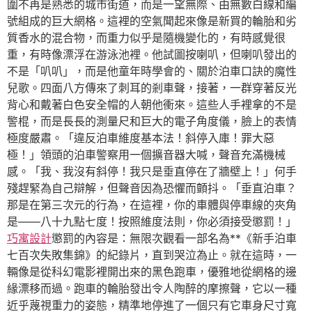
圍不再是熟悉的城市街道，而是一望無際、由無數白線和編
號組成的巨大網格。這裡的空氣聞起來像是新買的輪胎和劣
質香水的混合物，而重力似乎是隨機變化的，有時感覺很
重，有時像漂浮在游泳池裡。他試圖按喇叭，但喇叭發出的
不是「叭叭」，而是他童年時學會的、關於泊車口訣的魔性
兒歌。四面八方傳來了刺耳的剎車聲，接著，一群穿著反光
背心和戴著白色安全帽的人朝他衝來。這些人手裡拿的不是
警棍，而是長長的測量尺和巨大的電子角度儀，臉上的表情
極度嚴肅。「違反泊車維度基本法！斜停入庫！罪大惡
極！」領頭的泊車警察用一個擴音器大喊，聲音充滿機械
感。「我、我沒有斜停！我只是垂直停在了牆壁上！」何手
殘趕緊為自己辯解，但聲音因為恐懼而顫抖。「垂直泊車？
那是在第三次元的行為，在這裡，你的車體與停車線的夾角
是——八十九點七度！按照維度法則，你必須接受懲罰！」
巧寓設計
懲罰的內容是：無限次觀看一部名為**《新手泊車
七百次失敗集錦》的紀錄片，直到哭泣為止。就在這時，一
輛像是從科幻電影裡開出來的黑色跑車，優雅地從網格的邊
緣漂移而過。跑車的輪胎發出令人陶醉的摩擦聲，它以一種
近乎蔑視重力的姿態，精準地停進了一個只有它車身尺寸寬