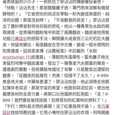
著燕尾服的小爪子，一把抓住了廖沾沾的褲腳催促著他。
「快點！沾沾先生！那是醋酸離子炮！專門用來溶解有機發
酵物的！」「它會把你的蒜泥在零點一秒內變成無菌的、純
淨的白醋！那是浩劫啊！」「不准動我的蒜泥！」廖沾沾發
出了醬料學家對待信仰般的怒吼。他以一種專業包水餃的極
限速度，從旁邊的麵粉堆中抓起了兩團麵皮。麵皮被他用氣
功般
巧寓設計
的捏製手法，瞬間擴大成直徑三公尺的巨大麵
皮。他猛地擲出，兩張麵皮在空中交疊，變成一個半透明的
防禦護盾。這就是家傳《沾醬秘笈》中記載的「水餃
ergohuman 111
皮護盾」，薄韌而充滿彈性。藍色離子炮光
束猛烈地擊中麵皮護盾，發出了一聲像是汽水開蓋的聲音。
護盾劇烈震動，但奇蹟般地擋住了攻擊，只是散發出濃郁的
麵香。「這麵皮的延展性！完美！但撐不了太久！」K-999
焦急地大喊，中藥味更濃了。廖沾沾知道，他必須帶走他那
缸陳年老蒜泥，那是宇宙的希望。他跑到蒜泥缸前，使出他
搬運食材的全部力量，將那口比他還胖的缸抱起。「走！K-
999！我們要從後院逃跑！別再管你的紅棗枸杞燃料了！」
「不行！燃料是文明的基礎！沒了紅棗我飛不遠！」吉
巧寓
設計
娃娃特務抗議。它用小嘴咬住廖沾沾的衣領，同時開啟