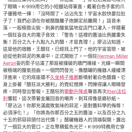
了眼睛。K-999用它的小短腿站得筆直，戴著白色手套的爪
子優雅地一揮：「沒時間了，沾沾先生！宇宙水餃快要拉肚
子了！我們必須在你被醋酸離子炮鎖定前離開！」話音未
落，一股極致尖銳、刺鼻的酸氣猛地從店門口灌入，伴隨著
一個狂妄自大的電子音效：「警告！這裡的醬油比例嚴重失
衡！百分之九十九點九九的醋，才是真理！」廖沾沾知道，
這是他的宿敵，王醋狂，已經找上門了。他的宇宙冒險，被
迫從他對蒜泥的焦慮中，正式開始了。一個狂
Herman Miller
Aeron
妄的影子佔滿了那扇被撞破的牆門邊緣，光線一瞬間
被極端的酸氣扭曲。一個閃閃發光、像醋罐的機器人緩緩漂
浮進來，它的底座還不
久坐椅子推薦
斷噴射著白色醋霧。它
身上掛著「醋狂派大勝利」的霓虹燈牌，閃爍得讓人眼睛發
疼，同時發出警報。王醋狂的
電動升降桌
聲音再次
Xten法拉
利
響起，這次帶著金屬回音的嘲弄，刺耳得像是磨砂紙。
「廖沾沾！你那充滿腐敗氣味的蒜泥，是對醬料學的侮辱！
必須淨化！」「你將為你那百分之五的醬油，以及百分之九
十五的邪惡蒜頭付出代價！」醋罐機器人的頂端裂開，露出
了一個巨大的管口，正在聚積藍色光芒。K-999特務用它穿