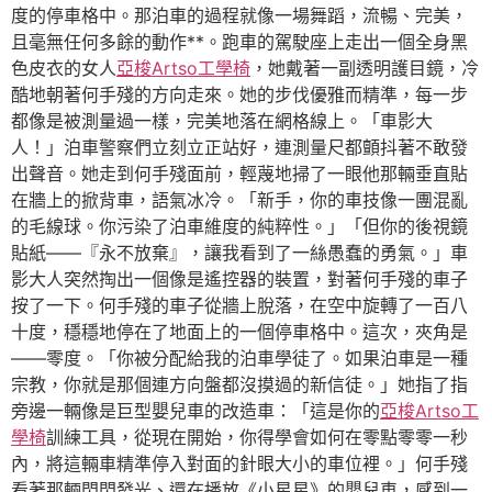
度的停車格中。那泊車的過程就像一場舞蹈，流暢、完美，
且毫無任何多餘的動作**。跑車的駕駛座上走出一個全身黑
色皮衣的女人
亞梭Artso工學椅
，她戴著一副透明護目鏡，冷
酷地朝著何手殘的方向走來。她的步伐優雅而精準，每一步
都像是被測量過一樣，完美地落在網格線上。「車影大
人！」泊車警察們立刻立正站好，連測量尺都顫抖著不敢發
出聲音。她走到何手殘面前，輕蔑地掃了一眼他那輛垂直貼
在牆上的掀背車，語氣冰冷。「新手，你的車技像一團混亂
的毛線球。你污染了泊車維度的純粹性。」「但你的後視鏡
貼紙——『永不放棄』，讓我看到了一絲愚蠢的勇氣。」車
影大人突然掏出一個像是遙控器的裝置，對著何手殘的車子
按了一下。何手殘的車子從牆上脫落，在空中旋轉了一百八
十度，穩穩地停在了地面上的一個停車格中。這次，夾角是
——零度。「你被分配給我的泊車學徒了。如果泊車是一種
宗教，你就是那個連方向盤都沒摸過的新信徒。」她指了指
旁邊一輛像是巨型嬰兒車的改造車：「這是你的
亞梭Artso工
學椅
訓練工具，從現在開始，你得學會如何在零點零零一秒
內，將這輛車精準停入對面的針眼大小的車位裡。」何手殘
看著那輛閃閃發光、還在播放《小星星》的嬰兒車，感到一