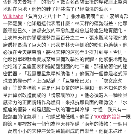
否則將失去襪子」的指令。數百名西裝筆挺的摩羯座正整齊
地站在原地，他們的鞋子裡裝滿了已經潮濕的淚水。
Wilkhahn
「負百分之八十七？」張水瓶喃喃自語，感到胃部
一陣翻騰，他知道這代表著什麼。林天秤的運勢越差，他那
股積壓已久、無處安放的單戀能量就會越發瘋狂地實體化。
上次林天秤的戀愛運勢跌至百分之二十，張水瓶就發現他的
廚房裡長滿了巨大的、形狀是林天秤側臉的粉紅色蘑菇。他
必須在今天結束前，將林天秤的運勢至少提升到零。否則，
他那份單戀就會變成某種具備攻擊性的實體。他緊張地跑進
他堆滿了星座圖表和過期甜甜圈的地下室，那裡放著他的秘
密武器。「我需要星象學輔助儀！」他衝到一個像是老式彈
珠臺的機器前，上面貼滿了「巨蟹座已哭」、「處女座勿
碰」等警告標籤。這是他用廢棄的唱片機和一個不知名的外
星計算器改造而成的「情感調節器」。他必須輸入一種極具
感染力的正面情緒作為燃料，來抵抗那負面的運勢波。「水
瓶座的優勢，就是超脫一切的理性與冷靜…才怪！我只有一
腔熱血的傻氣啊！」他絕望地低吼。他看了
100室內設計
一眼
腳邊。那裡放著一個他為林天秤準備了兩年的禮物：一個用
一萬塊小小的天秤座黃銅齒輪組成的音樂盒。他從未送出，