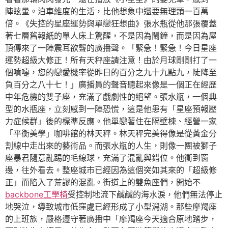
陣眩暈。泊車維度的生活，比他想象中還要無理頭一百萬
倍。《失控的星座運勢與單戀狂想曲》張水瓶從他那張覆蓋
著七層舊報紙的單人床上驚醒，不是因為鬧鐘，而是因為屋
頂傳來了一陣震耳欲聾的廣播聲。「緊急！緊急！今日星座
運勢超級大修正！所有天秤座請注意！由於月球剛剛打了一
個噴嚏，您的戀愛機率從昨日的百分之九十九點九，陡降至
負百分之八十七！」廣播員的聲音聽起來像是一個正在經歷
中年危機的雙子座，充滿了戲劇性的絕望。張水瓶，一個典
型的水瓶座，立刻感到一陣恐慌，這是他患有「星座預報壓
力症候群」後的標準反應。他單戀著住在隔壁棟、經營一家
「平衡美學」咖啡館的林天秤。林天秤完美得像是從黃金分
割線中走出來的藝術品。而張水瓶的人生，則像一團被獅子
座暴君隨意亂踢的毛線球，充滿了混亂與錯位。他衝到窗
邊，往外看去。整座城市已經因為這個突如其來的「超級修
正」而陷入了荒謬的混亂。街道上的雙魚座們，開始不
backbone工學椅
受控制地流下鹹鹹的海水淚，他們無法停止
地哭泣，導致城市低窪處已經形成了小型潟湖。那些摩羯座
的上班族，嚴格遵守著廣播中「摩羯座今天適合原地踏步，