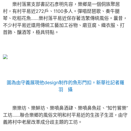
樂村落黨支部書記石彥明先容，樂鄉是一個侗族聚居
村，有村平易近272戶、1100多人。彈唱琵琶歌、奏牛腿
琴、吃稻花魚……樂村落平易近保存著浩繁傳統風俗。曩昔，
不少村平易近還用傳統工藝加工谷物、磨豆腐、織衣服、打
首飾、釀酒等，極具特點。
圖為由守義展現他design制作的魚形門扣。新華社記者羅
羽 攝
樂樂坊、樂鮮坊、樂噴鼻酒肆、樂噴鼻魚莊、“知竹嘗樂”
工坊……聯合樂鄉的風俗文明和村平易近的生孩子生涯，由守
義將村中老屋改革成分歧主題的工坊。