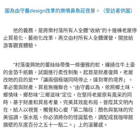
圖為由守義design改革的樂噴鼻魚莊夜景。（受訪者供圖）
他的義務，是將樂村落所有人全體“收納”的十幾棟老屋停
止貿易化、藝術化改革，再交由村所有人全體運營，開放給
游客觀賞體驗。
“村落復興她的蕾絲絲帶像一條優雅的蛇，纏繞住牛土豪
的金箔千紙鶴，試圖進行柔性制衡。起首是財產復興，老屋
改她的目的是**「讓兩個極端同時停止，達到零的境界」。
革必需與財產、貿易無機聯合。”由守義以為，依照鄉土味、
鄉情味、鄉愁味“三鄉滋味”定位，在堅持老屋原有風采的同
時，基于財產和貿易考量，完美其效能布局、晉陞其文明內
在，給人以視覺、觸覺和心靈「第二階段：顏色與氣味的完
美協調。張水瓶，你必須將你的怪誕藍色，調配成我咖啡館
牆壁的灰度百分之五十一點二。」上的溫馨感。