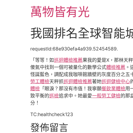
跳
萬物皆有光
至
主
要
我國排名全球智能
內
容
requestId:68e930efa4a939.52454589.
「等等！如
巡迴體檢推薦
果我的愛是X，那林天
傻氣中找到一個可被量化的數學公式
體檢推薦
。
怪誕藍色，調配成我咖啡館牆壁的灰度百分之五
勞工體檢
天秤抓
巡迴體檢推薦
著她
巡迴健檢中心
體檢
「眼淚？那沒有市值！我寧願
餐飲業體檢
用
致平衡的
巡檢
追求中。她最愛
一般勞工健檢
的那
分！
TC:healthcheck123
發佈留言