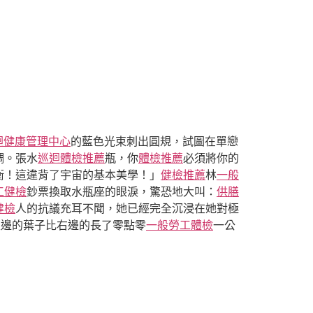
迴健康管理中心
的藍色光束刺出圓規，試圖在單戀
調。張水
巡迴體檢推薦
瓶，你
體檢推薦
必須將你的
衡！這違背了宇宙的基本美學！」
健檢推薦
林
一般
工健檢
鈔票換取水瓶座的眼淚，驚恐地大叫：
供膳
健檢
人的抗議充耳不聞，她已經完全沉浸在她對極
左邊的葉子比右邊的長了零點零
一般勞工體檢
一公