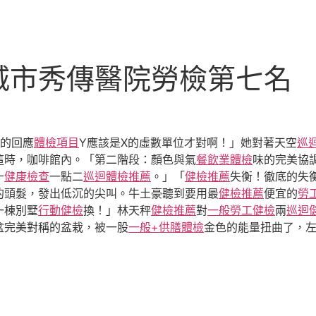
城市秀傳醫院勞檢第七名
秤的回應
體檢項目
Y應該是X的虛數單位才對啊！」她對著天空
巡
這時，咖啡館內。「第二階段：顏色與氣
餐飲業體檢
味的完美協
十
健康檢查
一點二
巡迴體檢推薦
。」「
健檢推薦
失衡！徹底的失
的頭髮，發出低沉的尖叫。牛土豪聽到要用最
健檢推薦
便宜的
勞
一棟別墅
行動健檢
換！」林天秤
健檢推薦
對
一般勞工健檢
兩
巡迴
盆完美對稱的盆栽，被一股
一般+供膳體檢
金色的能量扭曲了，