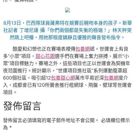
8月13日，巴西隊球員薩弗特在競賽后親吻本身的孩子。新華
社記者 丁增尼達 攝「你們兩個都是失衡的極端！」林天秤突
然跳上吧檯，用她那極度鎮靜且優雅的聲音發布指令。
酷愛和幻想也正在賽場表裡傳
包養網
遞。世運會上有良
多“小眾”項目，
甜心花園
選手們在賽場上奮力拼搏、展示“小
眾”項目標魅力。賽場之外，這些項目也正以世運會為契機年
夜范圍推行。統計顯示，“世運項目進社區”系列運動籠罩超
600個社區，吸引超12
包養甜心網
萬市平易近深
包養網
度介
入，成都會已有120所黌舍推行棍網球、飛盤、壁球等世運會
項目。
發佈留言
發佈留言必須填寫的電子郵件地址不會公開。
必填欄位標示
為
*