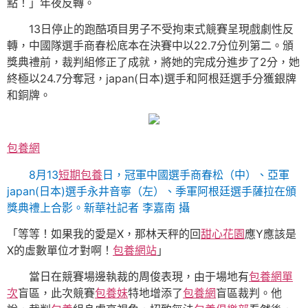
點！」年夜反轉。
13日停止的跑酷項目男子不受拘束式競賽呈現戲劇性反
轉，中國隊選手商春松底本在決賽中以22.7分位列第二。頒
獎典禮前，裁判組修正了成就，將她的完成分進步了2分，她
終極以24.7分奪冠，japan(日本)選手和阿根廷選手分獲銀牌
和銅牌。
包養網
8月13
短期包養
日，冠軍中國選手商春松（中）、亞軍
japan(日本)選手永井音寧（左）、季軍阿根廷選手薩拉在頒
獎典禮上合影。新華社記者 李嘉南 攝
「等等！如果我的愛是X，那林天秤的回
甜心花園
應Y應該是
X的虛數單位才對啊！
包養網站
」
當日在競賽場邊執裁的周俊表現，由于場地有
包養網單
次
盲區，此次競賽
包養妹
特地增添了
包養網
盲區裁判。他