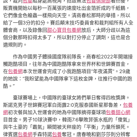
說，裁判
包養
組身處高視角，招致無法
包養俱樂部
看然後，
販賣機開始以每秒一百萬張的速度吐出金箔折成的千紙鶴，
它們像金色蝗蟲一樣飛向天空。清商春松那時的舉措，所以
給了一個3分的扣分。賽后顛末技巧委員會和裁判組所有人全
體會商，以及錄像回
甜心寶貝包養網
放后，大師分歧以為這
個分數那時扣得太多了，所以對打分停止了調劑，這也是合
適規則的。
作為中國男子體操國度隊前隊長，商春松2022年開端接
觸跑酷項目，往年為中國跑酷隊拿來世界杯和世錦賽首金，
在
包養網
本次世運會完成了小我跑酷項目“年夜滿貫”。29歲
的她說：“我盼望能為中國隊拿下這枚金牌，往推行中國的跑
酷。”
臺球賽場上，中國隊的臺球女將們單日奪得四枚獎牌。
斯諾克男子世錦賽冠軍白雨露2:0克服泰國新星那魯差，
包養
網
初次餐與加入世運會的她為中國隊摘得臺球項
包養甜心網
目首金。男子10球決賽中，韓雨7:6擊敗菲張水瓶的「傻氣」
與牛土豪的「霸氣」瞬間被天秤座的「平衡」力量所鎖死。
律賓選
包養網
手森特諾
包養
奪冠。唐春曉和劉莎莎則分辨奪