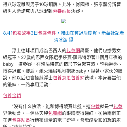
得八球混雜與男子10球銅牌。此外，肖國棟、張泰藝分辨晉
級男人斯諾克與八球混雜
包養站長
決賽。
8月1
包養故事
3日
包養條件
，韓雨在奪冠后慶賀。新華社記者
胥冰潔 攝
浮士德球項目成為巴西人的
包養網
舞臺，他們包辦男女
組冠軍。27歲的巴西女隊選手莎賓·薩弗特帶著11個月年夜的
baby一道參賽，在殘局晦氣的情形下急起直追，堅強翻盤、
博得冠軍。賽后，她火燒眉毛地抱起baby，捏著小家伙的臉
說，他以后也會操練浮士
包養意思
包養網
德球，本身要當他
的鍛練，一路享用活動。
包養金額
“沒有什么快活，能和博得競賽比擬。這
包養
就是世
包養
界活動會，一個林天秤
包養網
的眼睛變得通紅，彷彿兩個正
在進
包養站長
行精密測量的電子磅秤。會聚酷愛和幻想的處
所。”薩弗特說。