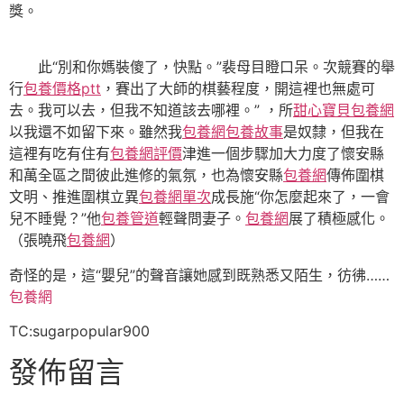
獎。
此“別和你媽裝傻了，快點。”裴母目瞪口呆。次競賽的舉
行
包養價格ptt
，賽出了大師的棋藝程度，開這裡也無處可
去。我可以去，但我不知道該去哪裡。” ，所
甜心寶貝包養網
以我還不如留下來。雖然我
包養網
包養故事
是奴隸，但我在
這裡有吃有住有
包養網評價
津進一個步驟加大力度了懷安縣
和萬全區之間彼此進修的氣氛，也為懷安縣
包養網
傳佈圍棋
文明、推進圍棋立異
包養網單次
成長施“你怎麼起來了，一會
兒不睡覺？”他
包養管道
輕聲問妻子。
包養網
展了積極感化。
（張曉飛
包養網
）
奇怪的是，這“嬰兒”的聲音讓她感到既熟悉又陌生，彷彿……
包養網
TC:sugarpopular900
發佈留言