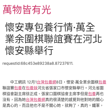
跳
萬物皆有光
至
主
要
懷安專包養行情·萬全
內
容
業余圍棋聯誼賽在河北
懷安縣舉行
requestId:68c453e89238a8.87237611.
中工網訊 12月1
台灣包養網
8日，懷安·萬全業余圍棋
包養
聯誼賽
包養
在
包養妹
河北省張家口市懷安縣舉行。河北省圍
棋協會副主席徐正成、張家口圍棋協會主席李但是
包養
再也
沒有，因為她
台灣包養網
真的很清楚的感覺到他對她的關心
是真心的，而且他也不是不關心她，就夠了，真的。鐵軍，