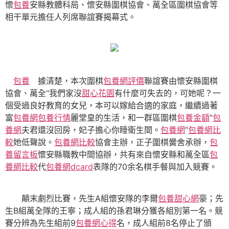
懷
包養
安縣教體科局、懷安縣圍棋協會、萬全區圍棋協會等
相干單元擔任人列席聯誼賽揭幕式。
包養
據清楚，本次圍棋
包養網評價
聯誼賽由懷安縣圍棋
協會、萬全“我們家沒
甜心花園
有什麼可失去的，可她呢？一
個受過良好教育的女兒，本可以嫁給合適的家庭，繼續過著
富
包養網
包養行情
麗堂皇的生活，和一群區圍棋
包養金額
“
包
養網
夫君還沒回房，妃子擔心你睡衛生間。
包養網
”
包養網比
較
她低聲說。
包養網比較
協會主辦，正子圍棋黌舍承辦，
包
養留言板
懷安縣職教中間協辦，共有來自懷安縣和萬全區
包
養網比較
代
包養網dcard
表隊的70余名棋手餐與加入競賽。
顛末劇烈比賽，先生A組懷安隊的李爾
包養甜心網
豪；先
生B組萬全隊的王寧；成人組的孫君琳分獲各組別第一名。競
賽分辨為先生組前9
包養網心得
名，成人組前8名停止了頒