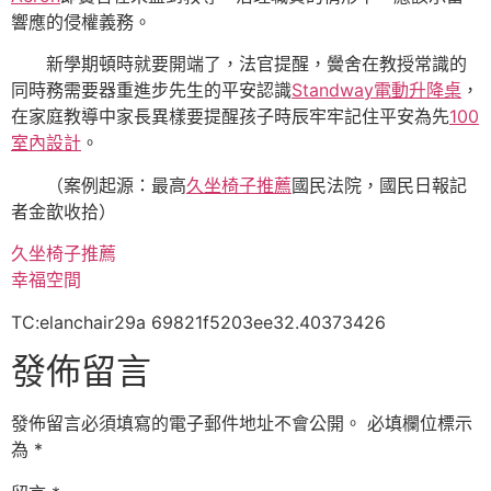
響應的侵權義務。
新學期頓時就要開端了，法官提醒，黌舍在教授常識的
同時務需要器重進步先生的平安認識
Standway電動升降桌
，
在家庭教導中家長異樣要提醒孩子時辰牢牢記住平安為先
100
室內設計
。
（案例起源：最高
久坐椅子推薦
國民法院，國民日報記
者金歆收拾）
久坐椅子推薦
幸福空間
TC:elanchair29a 69821f5203ee32.40373426
發佈留言
發佈留言必須填寫的電子郵件地址不會公開。
必填欄位標示
為
*