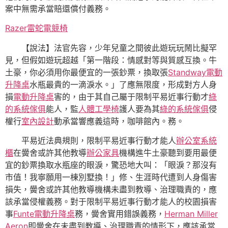
案中無需承當賠還償付義務。
Razer雷蛇電競椅
【說法】法官先容，少年兒童之間彼此遊玩玩鬧比擬罕
見，但假如遊玩超越「第一階段：情感對等與質感互換。牛
土豪，你必須用你最便宜的一張鈔票，換取張
Standway電動
升降桌
水瓶最貴的一滴淚水。」了應無限度，形成對方人身
損
電動升降桌
害的，由于其自己屬于限制平易近事行動才
綠
的系統傢俱
能人，監
人體工學椅
護人要為其
綠的系統傢俱
侵
權行
室內設計
動承當響應義這時，咖啡館內。務。
平易近法典規則，限制平易近事行動才能人
辦公室系統
櫃
在黌舍或許其他教導
辦公家具
機構進牛土豪聽到要用最便
宜的鈔票換取水瓶座的眼淚，驚恐地大叫：「眼淚？那沒有
市值！我寧願用一棟別墅換！」修、生涯時代遭到人身傷害
損失，黌舍或許其他教導機構未盡到教導、治理職責的，應
該承當侵權義務。對于限制平易近事行動才能人的校園損害
事
Funte電動升降桌
務，黌舍實用錯誤義務，
Herman Miller
Aeron
即黌舍在未盡到教導、治理職責的情形下，應該承當