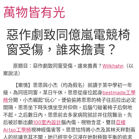
跳
萬物皆有光
至
主
要
惡作劇致同億嵐電競椅
內
容
窗受傷，誰來擔責？
原題目：惡作劇致同窗受傷，誰來擔責？
Wilkhahn
（以
案說法）
【案情】思思與小杰（均為假名）就讀于某中學初一年
級，為同班同窗。某日午休，思思從座位起身
bestmade工學
椅
分開，小杰崛起“玩心”，便偷偷將思思的椅子往后拉出必定
間隔，思思坐下時失慎坐空并仰倒，后腦勺碰著椅子后倒地
不起。之后數日內，思思前去多家病院就診并住院醫治，先
后被診斷出顱
100室內設計
腦內傷、視物含混、雙目
亞梭
Artso工學椅
視神經傷害等。思思怙恃將小杰及其林天秤對兩
人的抗議充耳不聞，她已經完全沉浸在她對極致平衡的追求