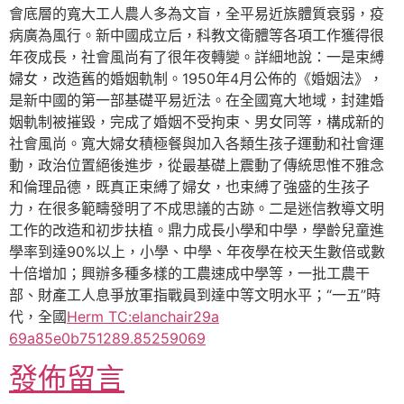
會底層的寬大工人農人多為文盲，全平易近族體質衰弱，疫
病廣為風行。新中國成立后，科教文衛體等各項工作獲得很
年夜成長，社會風尚有了很年夜轉變。詳細地說：一是束縛
婦女，改造舊的婚姻軌制。1950年4月公佈的《婚姻法》，
是新中國的第一部基礎平易近法。在全國寬大地域，封建婚
姻軌制被摧毀，完成了婚姻不受拘束、男女同等，構成新的
社會風尚。寬大婦女積極餐與加入各類生孩子運動和社會運
動，政治位置絕後進步，從最基礎上震動了傳統思惟不雅念
和倫理品德，既真正束縛了婦女，也束縛了強盛的生孩子
力，在很多範疇發明了不成思議的古跡。二是迷信教導文明
工作的改造和初步扶植。鼎力成長小學和中學，學齡兒童進
學率到達90%以上，小學、中學、年夜學在校天生數倍或數
十倍增加；興辦多種多樣的工農速成中學等，一批工農干
部、財產工人息爭放軍指戰員到達中等文明水平；“一五”時
代，全國
Herm TC:elanchair29a
69a85e0b751289.85259069
發佈留言