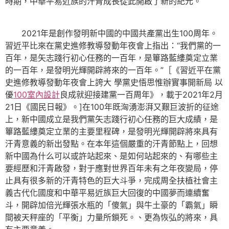
時期，中華平易近族的汗青成長從此開啟了新的紀元。
2021年是創作發明新中國的中國共產黨出生100周年。
習近平比來在黨史進修教導發動年夜會上指出：“我們黨的一
百年，是矢志踐行初心任務的一百年，是篳路藍縷奠定立業
的一百年，是發明光輝開辟將來的一百年。”［《習近平在黨
史進修教導發動年夜會上誇大 學黨史悟思惟辦實事開新局 以
優
100室內設計
良成就迎接建黨一百周年》，載于2021年2月
21日《國民日報》。]在100年既洶湧澎湃又艱巨波折的征途
上，新中國成立是我們黨矢志踐行初心任務的巨大成績，是
篳路藍縷奠定立業的主要里程碑，是發明光輝開辟將來具有
汗青意義的新出發點。在本年這個嚴重的汗青節點上，回想
新中國為什么可以或許站起來、是如何站起來的、有哪些主
要經歷和汗青啟發，對于應對世界百年未有之年夜變局，停
止具有很多新的汗青特色的巨大斗爭，完成周全扶植社會主
義古代化國度和中華平易近族巨大回復的中國夢而連續奮
斗，開辟加倍光輝張水瓶的「傻氣」與牛土豪的「霸氣」瞬
間被天秤座的「平衡」力量所鎖死。、更為恢弘的將來，具