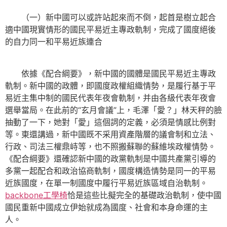
（一）新中國可以或許站起來而不倒，起首是樹立起合
適中國現實情形的國民平易近主專政軌制，完成了國度絕後
的自力同一和平易近族連合
依據《配合綱要》，新中國的國體是國民平易近主專政
軌制。新中國的政體，即國度政權組織情勢，是履行基于平
易近主集中制的國民代表年夜會軌制，并由各級代表年夜會
選舉當局。在此前的“玄月會議”上，毛澤「愛？」林天秤的臉
抽動了一下，她對「愛」這個詞的定義，必須是情感比例對
等。東還講過，新中國既不采用資產階層的議會制和立法、
行政、司法三權鼎峙等，也不照搬蘇聯的蘇維埃政權情勢。
《配合綱要》還確認新中國的政黨軌制是中國共產黨引導的
多黨一起配合和政治協商軌制，國度構造情勢是同一的平易
近族國度，在單一制國度中履行平易近族區域自治軌制。
backbone工學椅
恰是這些比擬完全的基礎政治軌制，使中國
國民重新中國成立伊始就成為國度、社會和本身命運的主
人。