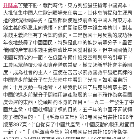
升降桌
苦楚不勝。戰鬥時代，東方列強猖狂搶奪中國資本，
大批征集中國人往歐洲疆場充任勞工，其休息前提和生涯周
遭的狀況極端惡劣。這些都促使進步前輩的中國人對東方本
錢主義的熟悉走向覺悟，他們開端反思本錢主義軌制，對走
本錢主義途徑有了否認的偏向。二是俄國十月反動的成功極
年夜地鼓舞了中國國民，特殊是此中的進步前輩分子。盡管
俄國的產業和本錢主義經濟比中國發財很多，但中國國情與
俄國有類似的一面。在俄國布爾什維克黨和列寧的引導下，
工農民眾顛覆沙皇和資產階層當局，樹立起新型社會主義國
度，成為社會的主人。這使在苦苦求索救國救平易近真諦的
中國進步前輩分子在茫茫暗中中看到了光亮。如毛澤東所
說：十月反動一聲炮響，才給我們送來了馬克思列寧主義。
中國的進步前輩分子開端用無產階層的宇宙不雅作為察看國
度命運的東西，從頭斟酌本身的題目。“一九二一年發生了中
國共產黨，中國就轉變了標的目的，五千年的中國汗青就轉
變了標的目的。”［《毛澤東文集》第3卷國民出書社1996年
版第397頁。]“自從有了中國共產黨，中國反動的臉孔就面目
一新了。”［《毛澤東全集》第4卷國民出書社1991年版第