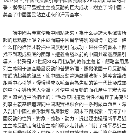
1357頁。]中國共產黨引導中國國民顛末28年艱難卓盡的斗
爭，獲得新平易近主主義反動的巨大成功，樹立了新中國，
奠基了中國國民站立起來的汗青基本。
講中國共產黨使新中國站起來，為什么要誇大毛澤東所
起的焦點感化呢？由於面臨中國異常特別的國情，選擇一條
什么樣的途徑才幹把中國反動引向成功，是在任何書本上都
找不到現成謎底的困難。遵義會議以前的中國共產黨歷屆引
導人，特殊是20世紀30年月初期的教條主義者，簡略套用馬
列主義關于無產階層反動的普通道理、照搬俄國十月反動城
市武裝起義的經歷，使中國反動遭遇嚴重波折。遵義會議改
組黨中心引導，慢慢構成以毛澤東為焦點的第一代比擬成熟
的中心引導所有人全體，才使中國反動的面孔產生了宏大轉
變。如習近平所指出的：“毛澤東同道發明性地處理了馬克思
列寧主義基礎道理同中國現實相聯合的一系列嚴重題目，深
入剖析中國社會形狀和階層狀態，顛末不懈摸索，弄清了中
國反動的性質、對象、義務、動力，提出經由過程新平易近
主主義反動走向社會主義的兩步走計謀，制訂了新平易近主
主義反動總道路，開辟了以鄉村包抄城市、最后篡奪全國成