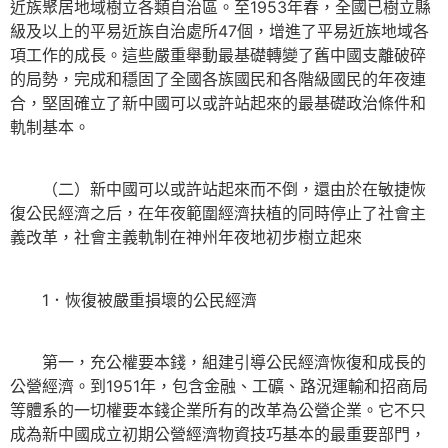
近族聚居地域樹立各類自治區。至1953年春，全國已樹立縣
級及以上的平易近族自治處所47個，增進了平易近族地域各
項工作的成長。這些嚴重舉動最基礎轉變了舊中國支離破碎
的局勢，完成和穩固了全國各族國民和各階級國民的年夜連
合，堅固確立了新中國可以或許站起來的最基礎政治條件和
軌制基本。
（二）新中國可以或許站起來而不倒，還由於在敏捷恢
復公民經濟之后，在年夜範圍經濟扶植的同時停止了社會主
義改革，社會主義軌制在神州年夜地初步樹立起來
1．恢復被嚴重損壞的公民經濟
第一，充公權要本錢，組建引導公民經濟恢復和成長的
公營經濟。到1951年，包含金融、工礦、路況運輸和招商局
等體系的一切權要本錢企業所有的改革為公營企業。它不只
成為新中國成立初期公營經濟物資技巧基本的最重要部門，