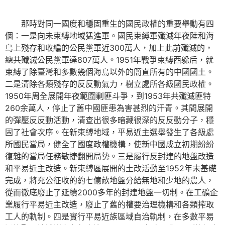
那時對同一國度和穩固重生的國民政權的重要舉動有四
個：一是向未束縛地域猛進軍。國民束縛軍殲滅年夜陸和海
島上殘存和收編的公民黨軍近300萬人，加上此前殲滅的，
總共殲滅公民黨軍達807萬人。1951年戰爭束縛西躲后，就
束縛了除臺灣和多數幾個海島以外的簡直所有的中國國土。
二是清除各類殘存的反反動氣力，樹立處所各級國民政權。
1950年周全展開年夜範圍剿匪斗爭，到1953年共殲滅匪特
260余萬人，停止了舊中國匪患為害甚烈的汗青。其間展開
的彈壓反反動活動，清查出很多暗藏很深的反反動分子，穩
固了社會次序。在新束縛地域，平易近主選舉發生了各級處
所國民當局，健全了國度政權機構，使新中國成立初期紛紛
復雜的當局任務敏捷翻開局勢。三是履行反封建的地盤改造
和平易近主改造。新束縛區展開的土改活動至1952年末基礎
完成，將充公征收的約七億畝地盤分給無地和少地的農人，
從而徹底廢止了延續2000多年的封建地盤一切制。在工礦企
業履行平易近主改造，廢止了舊的權要治理機構和各類搾取
工人的軌制。四是實行平易近族區域自治軌制，在多數平易