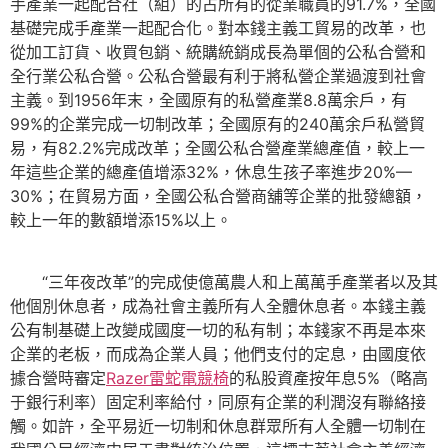
手產業一起配合社（組）的占所有的從業職員的91.7%，全國
基礎完成手產業一起配合化。對本錢主義工貿易的改革，也
從加工訂貨、收買包銷、統購統銷成長為單個的公私合營和
全行業公私合營。公私合營最有利于將私營企業過渡到社會
主義。到1956年末，全國原有的私營產業8.8萬余戶，有
99%的企業完成一切制改革；全國原有的240萬余戶私營貿
易，有82.2%完成改革；全國公私合營產業總產值，較上一
年這些企業的總產值增添32%，休息生孩子率進步20%—
30%；在貿易方面，全國公私合營商舖等企業的批發總額，
較上一年的數額增添15%以上。
“三年夜改革”的完成使億萬農人和上萬萬手產業者以及其
他個別休息者，成為社會主義所有人全體休息者。本錢主義
公有制基礎上改變成國度一切的私有制；本錢家不再是本來
企業的老板，而成為企業人員；他們支付的定息，由國度依
據合營時審定
Razer雷蛇電競椅
的私股資產按年息5%（略高
于銀行利率）固定利率給付，同原有企業的利潤沒有聯絡接
觸。如許，全平易近一切制和休息群眾所有人全體一切制在