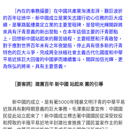
［內在的事務撮要］在中國共產黨洶湧澎湃、艱巨波折
的百年征途中，新中國成立是黨矢志踐行初心任務的巨大成
績，是篳路藍縷奠定立業的主要里程碑，是發明光輝開辟將
來具有汗青意義的新出發點。在本年這個主要的汗青節點
上，回想新中國站起來的艱苦過程、主要經歷和汗青啟發，
對于應對世界百年未有之年夜變局，停止具有很多新的汗青
特色的巨大斗爭，完成周全扶植社會主義古代化國度和中華
平易近族巨大回復的中國夢而連續奮斗，開辟加倍光輝、更
為恢弘的將來，具有主要意義。
［要害詞］建黨百年 新中國 站起來 黨的引導
新中國的成立，是有著5000年殘暴文明汗青的中華平易
近族具有劃時期意義的巨大事務。毛澤東莊重宣佈：中國國
民從此站立起來了！新中國成立標志著中國國民從深受奴役
和搾取的半殖平易近地半封建社會進進了國民當家作主的新