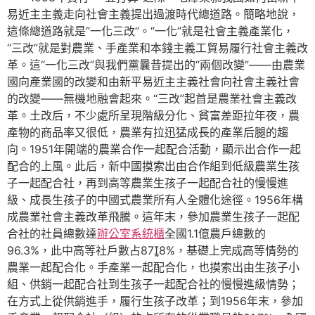
易近主主義走向社會主義提出過渡時代總道路。簡略地說，
這條總道路就是“一化三改”。“一化”就是社會主義產業化，
“三改”就是對農業、手產業和本錢主義工貿易履行社會主義改
革。這“一化三改”與我們黨曩昔提出的“兩個改變”——由農業
國向產業國的改變和由新平易近主主義社會向社會主義社會
的改變——無機地融會起來。“三改”起首是農業社會主義改
革。土改后，不少處所呈現階級分化、貧富差距拉年夜，農
產物的商品率又很低，農業有拉迅猛成長的產業后腿的趨
向。1951年開端的農業合作一起配合活動，顯示出合作一起
配合的上風。此后，新中國摸索出由合作組到低級農業生孩
子一起配合社，再到高等農業生孩子一起配合社的慢慢進
級、成長生孩子的中國式農業所有人全體化途徑。1956年構
成農業社會主義改革飛騰。這年末，參加農業生孩子一起配
合社的社員總數達
辦公室系統櫃
全國1.1億農戶總數的
96.3%，此中高等社戶數占878%，基礎上完成高等情勢的
農業一起配合化。手產業一起配合化，也摸索出由生孩子小
組、供銷一起配合社到生孩子一起配合社的慢慢進級情勢；
在方式上從供銷進手，履行生孩子改革；到1956年末，參加