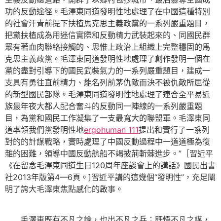
功的反動途徑。毛澤東同道發明性地處理了在中國這種特別
的社會汗青前提下扶植馬克思主義政黨的一系列嚴重題目，
把黨扶植成為用迷信實際和反動精力武裝起來的、同國民群
眾有著血肉聯絡接觸的、思惟上政治上組織上完整穩固的馬
克思主義政黨。毛澤東同道發明性地處理了創作發明一個在
黨的盡對引導下的國民武裝氣力的一系列嚴重題目，建成一
支具有勇往直前精力、能名列前茅仇敵而決不被仇敵所屈從
的新型國民部隊。毛澤東同道發明性地處理了連合全平易近
族最年夜大都人配合奮斗的反動同一陣線的一系列嚴重題
目，為黨和國民工作凝集了一支最寬大的聯盟軍。毛澤東同
道率領我們黨發明性地
ergohuman 111
提出和實行了一系列
對的的計謀戰略，實時處理了中國反動過程中一道道極為復
雜的困難，領導中國反動航船不竭披荊斬棘進步。”［習近平
《在留念毛澤東同道生日120周年座談會上的講話》國民出書
社2013年版第4—6頁。]習近平講的這幾個“發明性”，充足闡
明了誇大毛澤東焦點感化的啟事。
毛澤東既有不凡之論，也出不凡之兵；既悟不凡之謀，