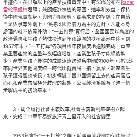
半擺佈，在限額以上的產業扶植單元中，有53%分布在
Razer
雷蛇電競椅
邊疆；兼顧經濟扶植的範圍、速率和效益，保持
從中國現實動身，與國力相順應、實事求是的準繩；在自給
自足與爭奪外助上，保持以國際氣力為主的方針，凡能本身
處理的就不依靠外助。“一五打算”實行后，全國國民以高度的
政治覺醒和生孩子熱忱投進到年夜範圍的扶植高潮中往。到
1957年末，“一五打算”各項目標年夜幅度地逾額完成，重產
業重要產物的產量年夜幅度增加，產業生孩子才能絕後進
步。產業生孩子獲得的成績遠遠跨越舊中國的100年，增加速
率同世界其他國度統一時代比擬首屈一指。農業、輕產業生
孩子獲得響應成長，初步轉變了舊中國遺留上去的產業落后
面孔和產業布局極分歧理的狀態，公民經濟系統有了進一個
步驟成長的初始基本。
3．周全履行社會主義改革,社會主義軌制基礎樹立起
來，完成了中華平易近族汗青上最深入的社會變更
1953年實行“一五打算”之際，毛澤東就我國如何由新平