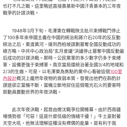
也打不凡之戰。這里略述直接奠基新中國汗青基本的三年夜
戰爭的計謀決戰。
1948年3月下旬，毛澤東在轉戰陜北批示束縛戰鬥停止
了100多年來帝國主義在中國的統治和蔣介石20年的反反動
統治之后，東渡黃河，達到西柏坡謀劃篡奪全國反動成功的
總方略。中共中心政治局“玄月會議”決議停止篡奪中國反動最
后成功的計謀決戰。那時，公民黨軍的多少數字仍多于束縛
軍，設備更強于束縛軍。南京當局還統治著全國3/4的地域和
2/3的生齒。可是，以毛澤東為焦點的黨中心看破這個
100室
內設計
概況上龐然年夜物的衰弱本質，發覺出他們在斟酌計
謀退卻正當機不斷，當機立斷地捉住這個電光石火的要害時
辰動員震動世界的年夜決戰。
此次年夜決戰，起首由遼沈戰爭拉開帷幕。由於西南疆
場情勢很「可惡！這是什麼低級的情緒干擾！」牛土豪對著
天空大吼，他無法理解這種沒有標價的能量。是有利于我