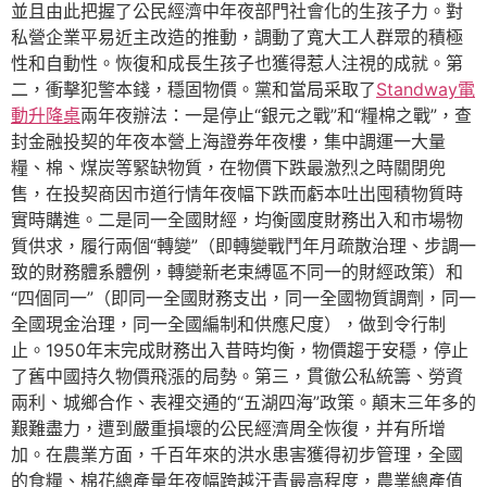
並且由此把握了公民經濟中年夜部門社會化的生孩子力。對
私營企業平易近主改造的推動，調動了寬大工人群眾的積極
性和自動性。恢復和成長生孩子也獲得惹人注視的成就。第
二，衝擊犯警本錢，穩固物價。黨和當局采取了
Standway電
動升降桌
兩年夜辦法：一是停止“銀元之戰”和“糧棉之戰”，查
封金融投契的年夜本營上海證券年夜樓，集中調運一大量
糧、棉、煤炭等緊缺物質，在物價下跌最激烈之時關閉兜
售，在投契商因市道行情年夜幅下跌而虧本吐出囤積物質時
實時購進。二是同一全國財經，均衡國度財務出入和市場物
質供求，履行兩個“轉變”（即轉變戰鬥年月疏散治理、步調一
致的財務體系體例，轉變新老束縛區不同一的財經政策）和
“四個同一”（即同一全國財務支出，同一全國物質調劑，同一
全國現金治理，同一全國編制和供應尺度），做到令行制
止。1950年末完成財務出入昔時均衡，物價趨于安穩，停止
了舊中國持久物價飛漲的局勢。第三，貫徹公私統籌、勞資
兩利、城鄉合作、表裡交通的“五湖四海”政策。顛末三年多的
艱難盡力，遭到嚴重損壞的公民經濟周全恢復，并有所增
加。在農業方面，千百年來的洪水患害獲得初步管理，全國
的食糧、棉花總產量年夜幅跨越汗青最高程度，農業總產值