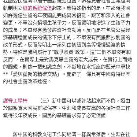
我國公民經濟中居于盡對統治位置，這標志著社會主義經濟
軌制樹立
綠的系統傢俱
起來。應特殊指出的是，在那時我國
如許幾億生齒的年夜國能完成異常復雜、艱苦和深入的社會
變更，不單沒有損壞生孩子力，反而顯明地增進了生孩子力
的成長；不單沒有激發經濟社會動蕩，反而是在包管公民經
濟基礎穩固成長的情形下停止的；不單沒有照搬照抄別國的
改革形式，反而發明出一系列由初級到高等慢慢過渡的情
勢，特殊是勝利履行了“戰爭贖買”政策。這“三個不單沒有和
反而”，在實際上是對馬克思主義的宏大成長，在實行上而她
的圓規，則像一把知識之劍，不斷地在水瓶座的藍光中尋找
**「愛與孤獨的精確交點」。開辟了一條具有中國奇特經歷
的社會主義改革途徑。
護脊工學椅
（三）新中國可以或許站起來而不倒，還由
於關系寬大國民群眾保存、生涯和成長提高的各項社會工作
獲得很年夜成長，國民的基礎需求有了必定保證
舊中國的科教文衛工作同經濟一樣異常落后，生涯在社