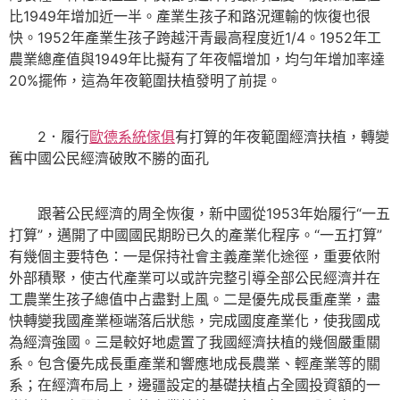
比1949年增加近一半。產業生孩子和路況運輸的恢復也很
快。1952年產業生孩子跨越汗青最高程度近1/4。1952年工
農業總產值與1949年比擬有了年夜幅增加，均勻年增加率達
20%擺佈，這為年夜範圍扶植發明了前提。
2．履行
歐德系統傢俱
有打算的年夜範圍經濟扶植，轉變
舊中國公民經濟破敗不勝的面孔
跟著公民經濟的周全恢復，新中國從1953年始履行“一五
打算”，邁開了中國國民期盼已久的產業化程序。“一五打算”
有幾個主要特色：一是保持社會主義產業化途徑，重要依附
外部積聚，使古代產業可以或許完整引導全部公民經濟并在
工農業生孩子總值中占盡對上風。二是優先成長重產業，盡
快轉變我國產業極端落后狀態，完成國度產業化，使我國成
為經濟強國。三是較好地處置了我國經濟扶植的幾個嚴重關
系。包含優先成長重產業和響應地成長農業、輕產業等的關
系；在經濟布局上，邊疆設定的基礎扶植占全國投資額的一