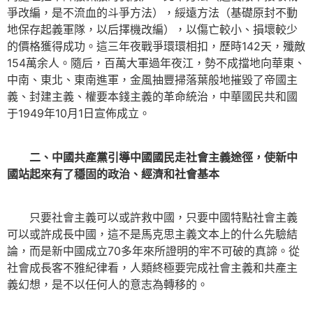
爭改編，是不流血的斗爭方法），綏遠方法（基礎原封不動
地保存起義軍隊，以后擇機改編），以傷亡較小、損壞較少
的價格獲得成功。這三年夜戰爭環環相扣，歷時142天，殲敵
154萬余人。隨后，百萬大軍過年夜江，勢不成擋地向華東、
中南、東北、東南進軍，金風抽豐掃落葉般地摧毀了帝國主
義、封建主義、權要本錢主義的革命統治，中華國民共和國
于1949年10月1日宣佈成立。
二、中國共產黨引導中國國民走社會主義途徑，使新中
國站起來有了穩固的政治、經濟和社會基本
只要社會主義可以或許救中國，只要中國特點社會主義
可以或許成長中國，這不是馬克思主義文本上的什么先驗結
論，而是新中國成立70多年來所證明的牢不可破的真諦。從
社會成長客不雅紀律看，人類終極要完成社會主義和共產主
義幻想，是不以任何人的意志為轉移的。