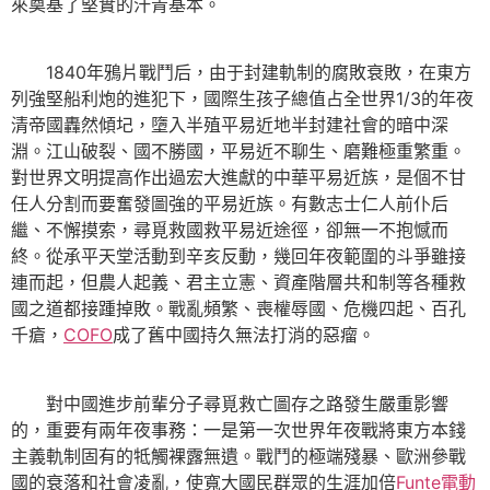
來奠基了堅實的汗青基本。
1840年鴉片戰鬥后，由于封建軌制的腐敗衰敗，在東方
列強堅船利炮的進犯下，國際生孩子總值占全世界1/3的年夜
清帝國轟然傾圮，墮入半殖平易近地半封建社會的暗中深
淵。江山破裂、國不勝國，平易近不聊生、磨難極重繁重。
對世界文明提高作出過宏大進獻的中華平易近族，是個不甘
任人分割而要奮發圖強的平易近族。有數志士仁人前仆后
繼、不懈摸索，尋覓救國救平易近途徑，卻無一不抱憾而
終。從承平天堂活動到辛亥反動，幾回年夜範圍的斗爭雖接
連而起，但農人起義、君主立憲、資產階層共和制等各種救
國之道都接踵掉敗。戰亂頻繁、喪權辱國、危機四起、百孔
千瘡，
COFO
成了舊中國持久無法打消的惡瘤。
對中國進步前輩分子尋覓救亡圖存之路發生嚴重影響
的，重要有兩年夜事務：一是第一次世界年夜戰將東方本錢
主義軌制固有的牴觸裸露無遺。戰鬥的極端殘暴、歐洲參戰
國的衰落和社會凌亂，使寬大國民群眾的生涯加倍
Funte電動