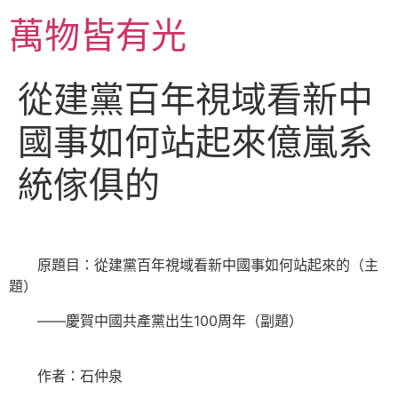
跳
萬物皆有光
至
主
要
從建黨百年視域看新中
內
容
國事如何站起來億嵐系
統傢俱的
原題目：從建黨百年視域看新中國事如何站起來的（主
題）
——慶賀中國共產黨出生100周年（副題）
作者：石仲泉