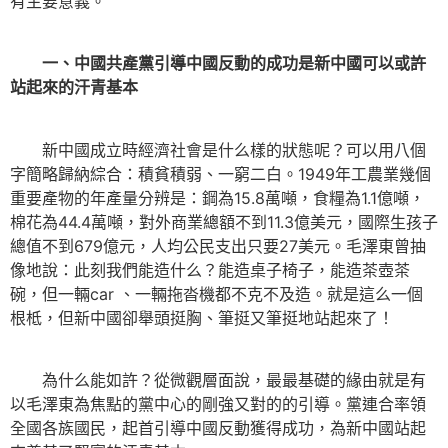
有主要意義。
一、中國共產黨引導中國反動的成功是新中國可以或許
站起來的汗青基本
新中國成立時經濟社會是什么樣的狀態呢？可以用八個
字簡略歸納綜合：積貧積弱、一窮二白。1949年工農業幾個
重要產物的年產量分辨是：鋼為15.8萬噸，食糧為1.1億噸，
棉花為44.4萬噸，對外商業總額不到11.3億美元，國際生孩子
總值不到679億元，人均公民支出只要27美元。毛澤東曾抽
像地說：此刻我們能造什么？能造桌子椅子，能造茶壺茶
碗，但一輛car 、一輛拖沓機都不克不及造。就是這么一個
根柢，但新中國卻舉頭挺胸、筆挺又筆挺地站起來了！
為什么能如許？從微觀層面說，最最基礎的緣由就是有
以毛澤東為焦點的黨中心的剛強又對的的引導。黨連合率領
全國各族國民，起首引導中國反動獲得成功，為新中國站起