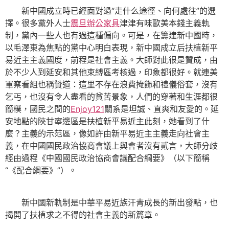
新中國成立時已經面對過“走什么途徑、向何處往”的選
擇。很多黨外人士
震旦辦公家具
津津有味歐美本錢主義軌
制，黨內一些人也有過這種偏向。可是，在籌建新中國時，
以毛澤東為焦點的黨中心明白表現，新中國成立后扶植新平
易近主主義國度，前程是社會主義。大師對此很是贊成，由
於不少人到延安和其他束縛區考核過，印象都很好。就連美
軍察看組也稱贊道：這里不存在浪費掩飾和禮儀俗套，沒有
乞丐，也沒有令人盡看的貧苦景象，人們的穿著和生涯都很
簡樸，國民之間的
Enjoy121
關系是坦誠、直爽和友愛的。延
安地點的陜甘寧邊區是扶植新平易近主此刻，她看到了什
麼？主義的示范區，像如許由新平易近主主義走向社會主
義，在中國國民政治協商會議上與會者沒有貳言，大師分歧
經由過程《中國國民政治協商會議配合綱要》（以下簡稱
“《配合綱要》”）。
新中國新軌制是中華平易近族汗青成長的新出發點，也
揭開了扶植求之不得的社會主義的新篇章。