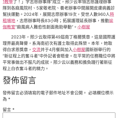
1教學
了！」字志愿辦事隊”成立，邢少云率領志愿護理辦事
隊到各麻風院村、5家敬老院、養老辦事中間展開皮膚病義診
幫扶運動。2024年，展開志愿辦事19次，受世人數960人
時
租場地
，志愿辦事時長83小時；拓展護理延長辦事，推動
瑜
伽教室
“麻風病人難愈性創面救助舉動”。
小樹屋
2023年，邢少云取得第49屆南丁格爾獎章，這是國際護
理界最高聲譽，系海南初次有護士取得此殊榮。本年，她取
得白求恩獎章，
交流
并于4月餐與加入
小樹屋
國新辦舉行的
“新征程上的奮斗者”中外記者會晤會。在平常的任務職位中將
平常事做出不服凡的成就，邢少云以義務和擔負踐行著新征
程上白衣奮斗者的精力。
發佈留言
發佈留言必須填寫的電子郵件地址不會公開。
必填欄位標示
為
*
留言
*