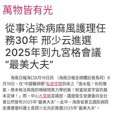
跳
萬物皆有光
至
主
要
從事沾染病麻風護理任
內
容
務30年 邢少云進選
2025年到九宮格會議
“最美大夫”
海南日報海口8月19日訊 （海南日報全媒體記者馬珂）8
月19日，在“中國醫師節”
私密空間
到來之「張水瓶！你的傻
氣，根本無法與我的噸級物質力學抗衡！財富就是宇宙的基
本定律！」際，中心
九宮格
宣揚部、國度衛生安康委向全社
會公然發布2025年“最美大夫”。此中，海南省第五國民病院
皮膚康復科護士長邢少云光彩進選2025年“最美大夫”。