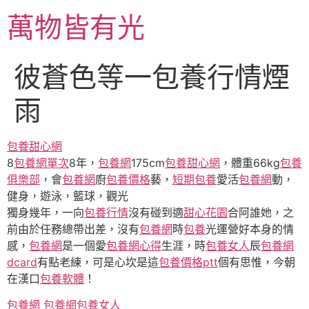
跳
萬物皆有光
至
主
要
彼蒼色等一包養行情煙
內
容
雨
包養甜心網
8
包養網單次
8年，
包養網
175cm
包養甜心網
，體重66kg
包養
俱樂部
，會
包養網
廚
包養價格
藝，
短期包養
愛活
包養網
動，
健身，遊泳，籃球，觀光
獨身幾年，一向
包養行情
沒有碰到適
甜心花園
合阿誰她，之
前由於任務總帶出差，沒有
包養網
時
包養
光運營好本身的情
感，
包養網
是一個愛
包養網心得
生涯，時
包養女人
辰
包養網
dcard
有點老練，可是心坎是這
包養價格ptt
個有思惟，今朝
在漢口
包養軟體
！
包養網
包養網
包養女人