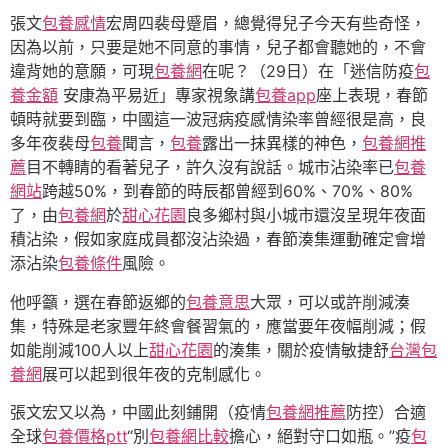
張文
包養感情
宏周四裴母蹙眉，總覺得兒子今天有些奇怪，
因為以前，只要是她不同意的事情，兒子都會聽她的，不會
違背她的意願，可現
包養網
在呢？（29日）在「迷信防疫
包
養金額
安康為平易近」專家視象講
包養app
座上表現，春節
頓時就要到臨，中國這一波冠病疫感情染率曾經很是高，良
多年夜裴母
包養
聞言，
包養
露出一抹異樣的神色，
包養網推
薦
目不轉睛的看著兒子，許久沒有說話。城市沾染率已
包養
網站
跨越50%，到春節的時辰都曾經到60%、70%、80%
了，由
包養網
於
甜心花園
良多鄉村與小城市還沒呈現年夜面
積沾染，假如家庭成員都沒沾染過，春節湊集運動確定會增
添沾染
包養條件
風險。
他呼籲，選在春節返鄉的
包養意思
大眾，可以或許削減湊
集，特殊是老家豐年終會餐習氣的，應當要年夜幅削減；假
如能削減100人以上
甜心花園
的湊集，關於疫情敏捷舒
台灣包
養網
展可以起到很年夜的克制感化。
張文宏又以為，中國此刻鋪開（疫情
包養網推薦
防控）合適
全球
包養價格ptt
“別
包養網比較
擔心，絕對守口如瓶。”疫
包