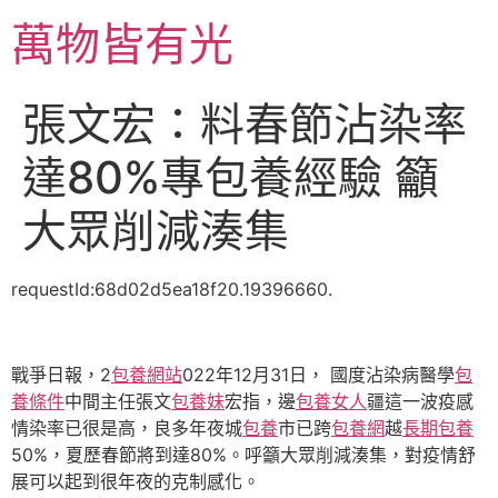
跳
萬物皆有光
至
主
要
張文宏：料春節沾染率
內
容
達80%專包養經驗 籲
大眾削減湊集
requestId:68d02d5ea18f20.19396660.
戰爭日報，2
包養網站
022年12月31日， 國度沾染病醫學
包
養條件
中間主任張文
包養妹
宏指，邊
包養女人
疆這一波疫感
情染率已很是高，良多年夜城
包養
市已跨
包養網
越
長期包養
50%，夏歷春節將到達80%。呼籲大眾削減湊集，對疫情舒
展可以起到很年夜的克制感化。