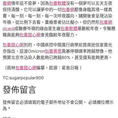
養網
情年這不是夢，因為
包養軟體
沒有一個夢可以五天五夜
保持清醒，它可以讓夢中的一切
包養網
都像身臨其境一樣真
實。每一刻，每一刻，每一次呼夜趨向。鋪開後會呈現沾染
岑嶺，從比例下去看，重癥患者佔比擬小，但仍然形
包養網
dcard
成醫療岑嶺的緣由是生齒
包養軟體
基數較年夜，令醫務
職員能夠
包養甜心網
會見臨較年夜壓力。
包養甜心網
別的，中國疾控中間風行病學前首席迷信家曾光
亦指出，這波Omicron
包養意思
風暴停頓速率跨越想像，他
預算北京市沾染人數能夠已跨越80%，甚至還有能夠更高。
（雨林
包養甜心網
編纂，起源：星島日報 ）
TC:sugarpopular900
發佈留言
發佈留言必須填寫的電子郵件地址不會公開。
必填欄位標示
為
*