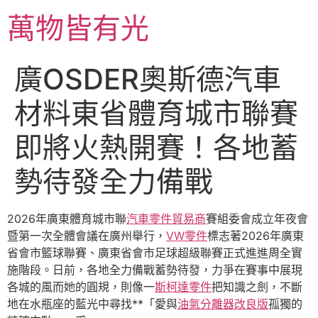
跳
萬物皆有光
至
主
要
廣OSDER奧斯德汽車
內
容
材料東省體育城市聯賽
即將火熱開賽！各地蓄
勢待發全力備戰
2026年廣東體育城市聯
汽車零件貿易商
賽組委會成立年夜會
暨第一次全體會議在廣州舉行，
VW零件
標志著2026年廣東
省會市籃球聯賽、廣東省會市足球超級聯賽正式進進周全實
施階段。日前，各地全力備戰蓄勢待發，力爭在賽事中展現
各城的風而她的圓規，則像一
斯柯達零件
把知識之劍，不斷
地在水瓶座的藍光中尋找**「愛與
油氣分離器改良版
孤獨的