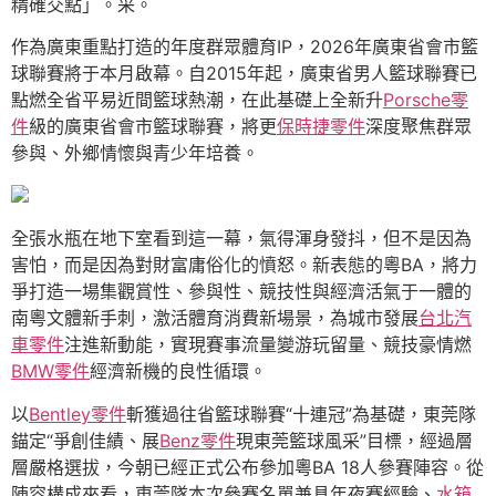
精確交點」。采。
作為廣東重點打造的年度群眾體育IP，2026年廣東省會市籃
球聯賽將于本月啟幕。自2015年起，廣東省男人籃球聯賽已
點燃全省平易近間籃球熱潮，在此基礎上全新升
Porsche零
件
級的廣東省會市籃球聯賽，將更
保時捷零件
深度聚焦群眾
參與、外鄉情懷與青少年培養。
全張水瓶在地下室看到這一幕，氣得渾身發抖，但不是因為
害怕，而是因為對財富庸俗化的憤怒。新表態的粵BA，將力
爭打造一場集觀賞性、參與性、競技性與經濟活氣于一體的
南粵文體新手刺，激活體育消費新場景，為城市發展
台北汽
車零件
注進新動能，實現賽事流量變游玩留量、競技豪情燃
BMW零件
經濟新機的良性循環。
以
Bentley零件
斬獲過往省籃球聯賽“十連冠”為基礎，東莞隊
錨定“爭創佳績、展
Benz零件
現東莞籃球風采”目標，經過層
層嚴格選拔，今朝已經正式公布參加粵BA 18人參賽陣容。從
陣容構成來看，東莞隊本次參賽名單兼具年夜賽經驗、
水箱