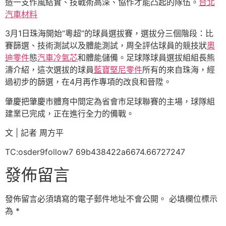
造一支作風結實、技戰術高深、協作才能凸起的隊伍。
台北
汽車材料
3月1日珠海開始“粵超”的球員選拔賽，選拔分三個階段：比
賽篩選、技術測試以及體能測試，周全評估球員的競技狀
奧
迪零件
態
汽車冷氣芯
和體能儲備。足球隊球員選拔組組長熊
濤介紹，這次選拔的球員
藍寶堅尼零件
所有的來自珠海，經
過初步的篩選，在4月再作專項的改良和晉陞。
肇慶把肇慶市體育中間定為省會市足球聯賽的主場，球隊組
建業已完成，正在進行全力的備戰。
文 | 記者 周方平
TC:osder9follow7 69b438422a6674.66727247
發佈留言
發佈留言必須填寫的電子郵件地址不會公開。
必填欄位標示
為
*