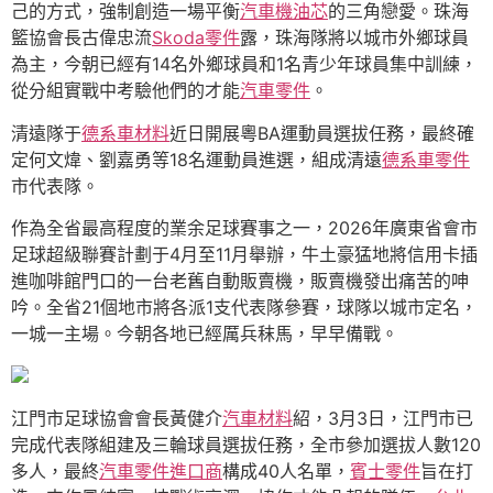
己的方式，強制創造一場平衡
汽車機油芯
的三角戀愛。珠海
籃協會長古偉忠流
Skoda零件
露，珠海隊將以城市外鄉球員
為主，今朝已經有14名外鄉球員和1名青少年球員集中訓練，
從分組實戰中考驗他們的才能
汽車零件
。
清遠隊于
德系車材料
近日開展粵BA運動員選拔任務，最終確
定何文煒、劉嘉勇等18名運動員進選，組成清遠
德系車零件
市代表隊。
作為全省最高程度的業余足球賽事之一，2026年廣東省會市
足球超級聯賽計劃于4月至11月舉辦，牛土豪猛地將信用卡插
進咖啡館門口的一台老舊自動販賣機，販賣機發出痛苦的呻
吟。全省21個地市將各派1支代表隊參賽，球隊以城市定名，
一城一主場。今朝各地已經厲兵秣馬，早早備戰。
江門市足球協會會長黃健介
汽車材料
紹，3月3日，江門市已
完成代表隊組建及三輪球員選拔任務，全市參加選拔人數120
多人，最終
汽車零件進口商
構成40人名單，
賓士零件
旨在打