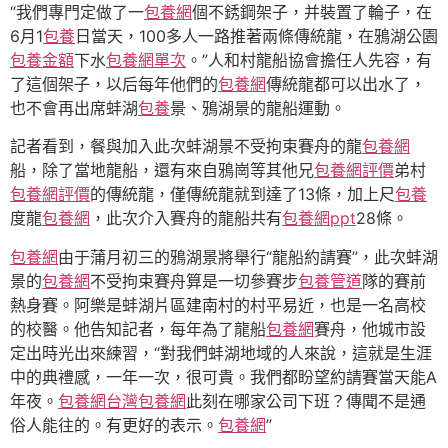
“我們專門定做了一
包養網
個不銹鋼架子，并裝置了輪子，在
6月1
包養
日當天，100多人一路推著兩條傳統龍，在鴉湖公園
包養金額
下水
包養網單次
。”人和村龍船協會擔任人先容，有
了這個架子，以后每年他們的
包養網
傳統龍都可以出水了，
也不會再出席蚌湖
包養
景、鴉湖景的龍船運動。
記者看到，餐與加入此次蚌湖景不受拘束賽舟的龍
包養網
船，除了當地龍船，還有來自鴉崗等其他兄
包養網評價
弟村
包養網評價
的傳統龍，僅傳統龍就到達了13條，加上尺
包養
度龍
包養網
，此次介入賽舟的龍船共有
包養網ppt
28條。
包養網
由于蒲月初三的鴉湖景將舉行“龍船約請賽”，此次蚌湖
景的
包養網
不受拘束賽舟算是一切參賽步
包養管道
隊的賽前
熱身賽。阿樂是蚌湖片區建南村的村平易近，也是一名高校
的校醫。他告知記者，每年為了龍船
包養網
賽舟，他城市設
定出時光出來練習，“對我們蚌湖地域的人來說，這就是生涯
中的典禮感，一年一次，很可貴。我們都盼望約請賽當天能A
年夜。
包養網
台灣包養網
此刻在哪家公司下班？傳聞不是通
俗人能往的。有更好的表示。
包養網
”