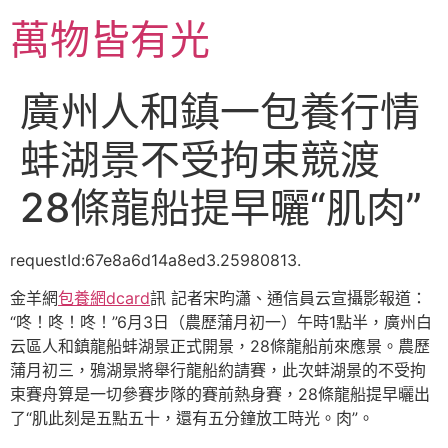
跳
萬物皆有光
至
主
要
廣州人和鎮一包養行情
內
容
蚌湖景不受拘束競渡
28條龍船提早曬“肌肉”
requestId:67e8a6d14a8ed3.25980813.
金羊網
包養網dcard
訊 記者宋昀瀟、通信員云宣攝影報道：
“咚！咚！咚！”6月3日（農歷蒲月初一）午時1點半，廣州白
云區人和鎮龍船蚌湖景正式開景，28條龍船前來應景。農歷
蒲月初三，鴉湖景將舉行龍船約請賽，此次蚌湖景的不受拘
束賽舟算是一切參賽步隊的賽前熱身賽，28條龍船提早曬出
了“肌此刻是五點五十，還有五分鐘放工時光。肉”。