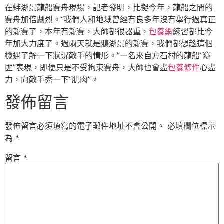
在蚌湖景龍船賽舟現場，記者發明，比擬今年，龍船之間的
賽舟加倍劇烈。“我們人和地域曾經有良多年沒有舉行過真正
的競賽了，本年有競賽，大師都很器重，
包養網
練習都比今
年加大力度了。過兩天就是鴉湖景的競賽，我們都想趁這個
機遇了解一下狀況敵手的情形。”一名來自方石村的龍船“竊
匪”表現，即便只是不受拘束賽舟，大師也會盡
包養條件
心盡
力，向敵手秀一下“肌肉”。
發佈留言
發佈留言必須填寫的電子郵件地址不會公開。
必填欄位標示
為
*
留言
*