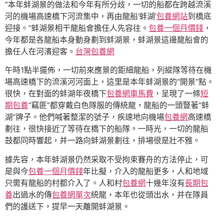
“本年蚌湖景的做法和今年有所分歧，一切的船都在跨越流溪
河的機場高速橋下河流集中，再由龍船‘蚌湖’
包養網站
到橋底
迎接。”蚌湖景相干龍船會擔任人先容往。
包養一個月價錢
，
今年都是各龍船本身動身劃到蚌湖景，蚌湖景這邊龍船會的
擔任人在河濱迎客。
台灣包養網
午時1點半擺佈，一切前來應景的鉅細龍船，列縱隊等待在機
場高速橋下的流溪河河面上，這里是本年蚌湖景的“開景”點。
很快，在對面的蚌湖年夜橋下
包養網車馬費
，呈現了一條
短
期包養
“竊匪”都穿戴白色隊服的傳統龍，龍船的一頭豎著“蚌
湖”牌子。他們喊著整潔的號子，疾速地向機場
包養網
高速橋
劃往，很快接近了等待在橋下的船隊。一時光，一切的龍船
鼓都同時響起，并一路向蚌湖景劃往，排場很是壯不雅。
據先容，本年蚌湖景仍然采取不受拘束賽舟的方法停止，可
是與今
包養一個月價錢
年比擬，介入的龍船更多，人和地域
只需有龍船的村都介入了。人和村
包養網
十幾年沒有
長期包
養
出過水的傳
包養網單次
統龍，本年也從頭出水，并在隊員
們的護送下，提早一天離開蚌湖景。