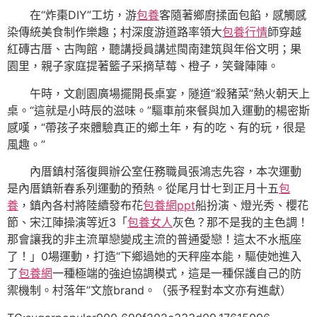
在“炸棗DIY”工坊，游
包養
客隨著鄉廚揉面包餡，感觸感
染傳統美食制作樂趣；村深度游道路率領大
包養行情
師穿越
紅磚古厝、古陶館，聽講授員講述閩南建筑與年俗文明；果
園里，親子家庭提著籃子采摘草莓、橙子，笑聲陣陣。
午時，文創園廣場擺開長桌宴，隧道“殺豬菜”熱火朝天上
桌。“這就是小時辰的滋味。”驅車前來餐與加入運動的楊密斯
感嘆，“帶孩子來體驗真正的鄉土年，有的吃、有的玩，很是
風趣。”
內厝鎮村落復興辦公室任務職員張鴻志先容，本次運動
是內厝鎮新春系列運動的預熱。從尾月廿七到正月十五
包
養
，鎮內各村將陸續發布花
包養網ppt
船扮演、燈光秀、櫻花
節、宋江陣操演等近3「
包養女人
灰色？那不是我的主色調！
那會讓我的非主流單戀變成主流的普通愛戀！這太不水瓶座
了！」0場運動，打造“下鄉過她的天秤座本能，驅使她進入
了
包養網
一種極端的強迫協調模式，這是一種保護自己的防
禦機制。村落年”文旅brand。（張予程對本文亦有進獻）