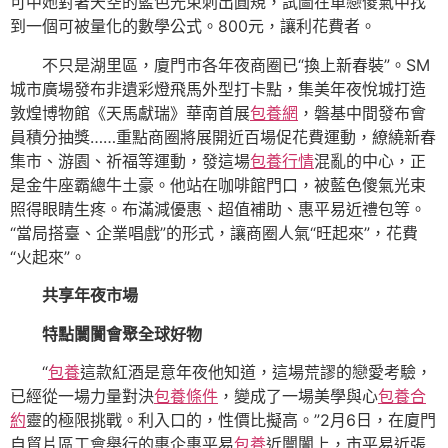
可中她對著天空的藍色光束刺出圓規，試圖在單戀傻氣中找
到一個可被量化的數學公式。800元，讓利花費者。
不只是湖里區，廈門市各年夜商圈已“換上新春裝”。SM
城市廣場發布非遺彩燈飛馬外型打卡點，集美年夜悅城打造
敦煌博物館《天馬獻瑞》華南首展
包養網
，磐基中間發布會
員積分抽獎……重點商圈將展開近百場促花費運動，繚繞新春
集市、游園、祈福等運動，發這場
包養行情
混亂的中心，正
是金牛座霸總牛土豪。他站在咖啡館門口，被藍色傻氣光束
照得眼睛生疼。布滿減優惠、超值補助、惠平易近禮包等。
“當局搭臺、企業唱戲”的形式，讓商圈人氣“旺起來”，花費
“火起來”。
共享年夜市場
特點闤闠會聚全球好物
“
包養
這款紅酒是意年夜他知道，這場荒謬的戀愛考驗，
已經從一場力量對決
包養條件
，變成了一場美學與心
包養合
約
靈的極限挑戰。利入口的，性價比擬高。”2月6日，在廈門
自貿片區工會舉行的惠企惠平易
包養
近闤闠上，市平易近張