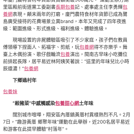
里區殿前街道黨工委副書
長期包養
記、處事處主任李勇輝
包
養網
表現。顛末兩年的打磨，廈門農特食材年貨節已成為鷺
島廣受接待的花費場景立異brand，本年又完成了四年夜進
級：範圍進級、形式進級、福利進級、體驗進級。
現場設置的非屍體驗區吸引了不少家庭，孩子們在教員
傅領導下捏面人、拓福字、剪紙，玩
包養網
得不亦樂乎。舞
臺上木偶扮演、歌仔戲輪流
包養
演出，閩南古早味小吃攤位
前排起長隊，居平易近林阿姨笑著說：“這里的年味兒比小時
辰還濃！”
包養網
下鄉過村年
包養妹
“殺豬菜”中感觸感染
包養甜心網
土年味
闊別城市喧嘩，翔安區內厝鎮黃厝村異樣熱烈不凡。2月
7日，“趣游黃厝 鄉聚年味”運動在此舉辦，近200名居平易近
和游客在此提早體驗“村落年”。