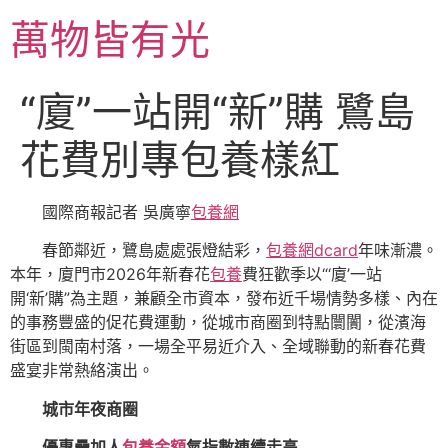
跳
萬物皆有光
至
主
要
“廈”一站開“新”購 鷺島
內
容
花費別專包養樣紅
國際商報記者 吳廣寧
包養網
春節鄰近，鷺島處處張燈結彩，
包養網dcard
年味漸濃。
本年，廈門市2026年新春花
包養
費狂歡季以“‘廈’一站
開‘新’購”為主題，兼顧全市資本，發布近千場情勢多樣、內在
的事務豐盛的促花費運動，從城市商圈到特點闤闠，從濱海
街區到閩南村落，一場全平易近介入、全域聯動的新春花費
盛宴非常熱絡演出。
城市年夜商圈
優惠疊加人
包養金額
氣指數連續走高