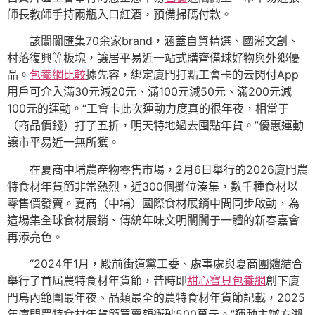
師長教師手持兩瓶入口紅酒，預備掃碼付款。
該闤闠匯集70余家brand，涵蓋自貿精選、國潮文創、
村落復興等板塊，讓居平易近一站式購齊備球好物與外鄉優
品。
包養網比較
據先容，綁定廈門打點工會卡的云閃付App
用戶可介入滿30元減20元、滿100元減50元、滿200元減
100元的運動。“工會卡此次運動力度真的很年夜，相當于
（商品價錢）打了五折，明天特地過去囤點年貨。”優惠運動
讓市平易近一無所獲。
在夏商中埔農產物零售市場，2月6日舉行的2026廈門農
特食材年貨節非常熱烈，近300個攤位湊集，數千種食材以
零售價發賣。夏商（中埔）國際食材展銷中間同步啟動，為
這場集全球食材展銷、傳統年味文明闤闠于一體的新春嘉會
再添亮色。
“2024年1月，殿前街道黨工委、處事處與夏商團體結合
舉行了首屆農特食材年貨節，昔時即
甜心寶貝包養網
創下廈
門島內範圍最年夜、品類最全的農特食材年貨節記載，2025
年廈門農特食材年貨節買賣額衝破500萬元。”運動主辦方湖