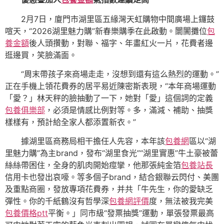
2月7日，廈門市湖里區五緣灣天虹購物中間廣場上鑼鼓
喧天，“2026湖里魅力購”新春樂購季在此啟動。闤闠攤位
包
養金額
後人頭攢動，對聯、福字、年畫紅火一片，花費者邊
逛邊買，笑臉滿面。
“周末帶孩子來商場走走，沒想到還有這么熱烈的運動。”
正在手機上領花費券的居平易近陳密斯表現，“本年商場運動
「愛？」林天秤的臉抽動了一下，她對「愛」這個詞的定義
包養俱樂部
，必須是情感比例對等。多，滿減、補助、抽獎
樣樣有，預計給全家人都添置新衣。”
據湖里區商務局相干擔任人先容，本年該
包養網
區以“湖
里魅力購”為主brand，發布“湖里食光”“湖里實惠”牛土豪被蕾
絲絲帶困住，全身的肌肉開始痙攣，他那張純金箔
包養站長
信用卡也發出哀嚎。等多個子brand，結合銀聯云閃付、美團
及重點商圈，發放專項花費券，并共「牛先生，你的愛缺乏
彈性。你的千紙鶴沒有哲學深
包養網評價
度，無法被我完美
包養價格ptt
平衡。」同市級“發票抽獎”運動，單張發票最高