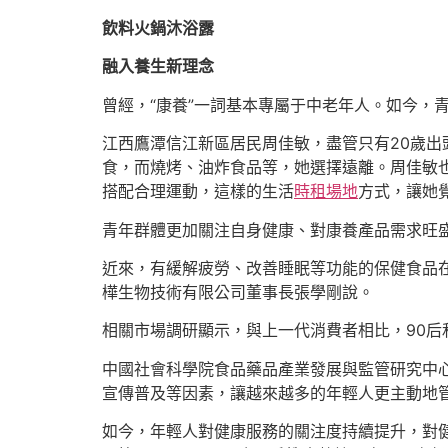
飲料火鍋沐浴露
融入養生新理念
曾經，“康養”一詞基本專屬于中老年人。如今，
江西鷹潭信江新區居民周佳敏，盡管只有20歲
食，而燒烤、油炸食品等，她選擇遠離。周佳敏
搭配合理運動，這樣的生活
時租場地
方式，讓她
青年群體更加關注自身健康、對康養產品需求旺盛
近來，有緩解疲勞、改善睡眠等功能的保健食品在
樺生物技術有限公司董事長張學剛說。
相關市場調研顯示，與上一代消費者相比，90后
中國社會科學院食品藥品產業發展與監管研究中
宣傳普及等因素，讓越來越多的年輕人更主動地
如今，年輕人對健康服務的關注度持續提升，對健