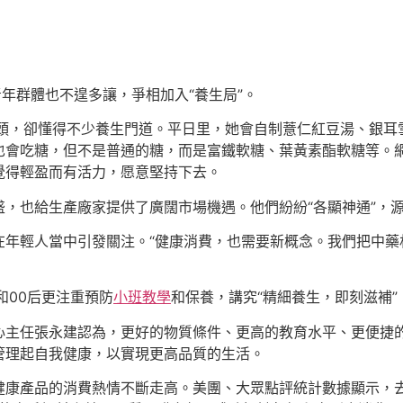
青年群體也不遑多讓，爭相加入“養生局”。
出頭，卻懂得不少養生門道。平日里，她會自制薏仁紅豆湯、銀耳
也會吃糖，但不是普通的糖，而是富鐵軟糖、葉黃素酯軟糖等。
覺得輕盈而有活力，愿意堅持下去。
，也給生產廠家提供了廣闊市場機遇。他們紛紛“各顯神通”，
年輕人當中引發關注。“健康消費，也需要新概念。我們把中藥
和00后更注重預防
小班教學
和保養，講究“精細養生，即刻滋補
心主任張永建認為，更好的物質條件、更高的教育水平、更便捷
管理起自我健康，以實現更高品質的生活。
康產品的消費熱情不斷走高。美團、大眾點評統計數據顯示，去