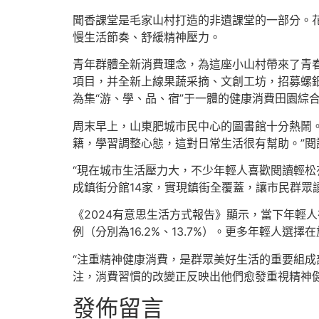
聞香課堂是毛家山村打造的非遺課堂的一部分。
慢生活節奏、舒緩精神壓力。
青年群體全新消費理念，為這座小山村帶來了青春
項目，并全新上線果蔬采摘、文創工坊，招募螺鈿
為集“游、學、品、宿”于一體的健康消費田園綜
周末早上，山東肥城市民中心的圖書館十分熱鬧
籍，學習調整心態，這對日常生活很有幫助。”閱
“現在城市生活壓力大，不少年輕人喜歡閱讀輕松
成鎮街分館14家，實現鎮街全覆蓋，讓市民群眾
《2024有意思生活方式報告》顯示，當下年輕人
例（分別為16.2%、13.7%）。更多年輕人
“注重精神健康消費，是群眾美好生活的重要組成
注，消費習慣的改變正反映出他們愈發重視精神
發佈留言