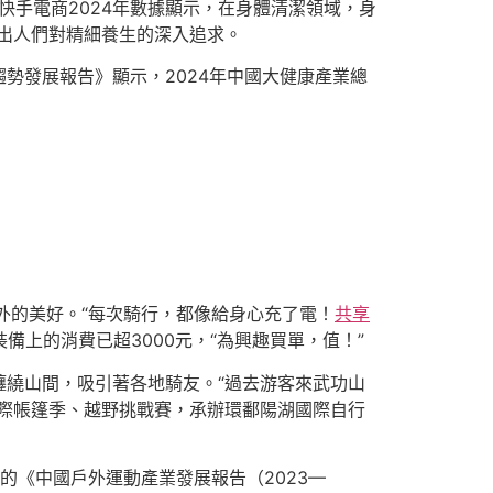
快手電商2024年數據顯示，在身體清潔領域，身
出人們對精細養生的深入追求。
勢發展報告》顯示，2024年中國大健康產業總
外的美好。“每次騎行，都像給身心充了電！
共享
備上的消費已超3000元，“為興趣買單，值！”
繞山間，吸引著各地騎友。“過去游客來武功山
際帳篷季、越野挑戰賽，承辦環鄱陽湖國際自行
的《中國戶外運動產業發展報告（2023—