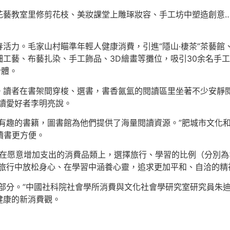
花藝教室里修剪花枝、美妝課堂上雕琢妝容、手工坊中塑造創意
活力。毛家山村瞄準年輕人健康消費，引進“隱山·棲茶”茶藝館
工藝、布藝扎染、手工飾品、3D繪畫等攤位，吸引30余名手
合體。
。讀者在書架間穿梭、選書，書香氤氳的閱讀區里坐著不少安靜閱
讀愛好者李明亮說。
有趣的書籍，圖書館為他們提供了海量閱讀資源。”肥城市文化
讀書更方便。
在愿意增加支出的消費品類上，選擇旅行、學習的比例（分別為36
選擇在旅行中放松身心、在學習中涵養心靈，追求更加平和、自洽的
部分。”中國社科院社會學所消費與文化社會學研究室研究員朱
健康的新消費觀。