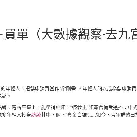
生買單（大數據觀察·去九
嘲的年輕人，把健康消費當作新“剛需”。年輕人何以成為健康消
探訪。
銷；電商平臺上，能量補給類、“輕養生”類零食備受追捧；中式
眾多年輕人投身
訪談
其中，砸下“真金白銀”……如今，青年群體