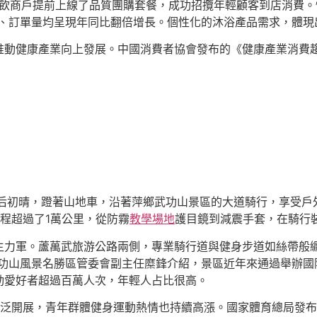
餐飲商戶提前上線了品質團購套餐，成功招攬年輕顧客到店消費。
數、訂單量均呈現年同比翻倍增長。個性化的沐浴產品需求，體現
動健康產業向上發展。中國消費者協會發布的《健康產業消費趨
后初晴，蹬著山地車，沿著萍鄉武功山景區的大道騎行，享受戶
里程超過了1萬公里，從防霧
教學場地
護目鏡到減震手套，在騎行裝
主力軍。蘆萬武旅游公路兩側，專業騎行道與健身步道如絲帶般纏
武功山風景名勝區管委會副主任糜鋒介紹，景區近年來通過舉辦國
動愛好者超過百萬人次，年輕人占比很高。
泛開展，青年群體健身運動熱情也持續高漲。國家體育總局發布