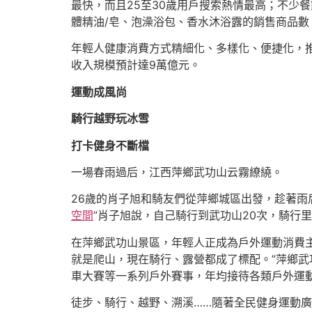
最快，而且25至30歲用戶搜索熱情最高；不少
體精油/皂、泡澡浴包、香水沐浴露的銷售商品
年輕人健康消費方式精細化、多樣化、便捷化，推
收入規模預計達9萬億元。
運動成風尚
騎行越野玩冰雪
打卡健身不斷檔
一場春雨過后，江西萍鄉武功山云霧繚繞。
26歲的肖子旭和騎友們從萍鄉城區出發，趁著雨
空間
”肖子旭說，自己騎行到武功山20次，騎行
在萍鄉武功山景區，年輕人正成為戶外運動消費
就是爬山，現在騎行、露營都成了標配。”萍鄉
車大賽等一系列戶外賽事，年均接待各類戶外運
徒步、騎行、越野、溯溪……隨著全民健身運動廣