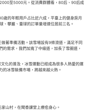
00至5000元。從消費群體看，80后、90后成
30歲的年輕用戶占比近六成，平臺上的健身房月
球、攀巖、臺球的訂單量增速位居前三名。
正做著準備活動。該雪場設有9條滑道，滿足不同
們的需求，我們加寬了中級道，加長了雪圈道，
雪文化的普及，冰雪運動已經成為很多人熱愛的運
力的冰雪裝備市場，將越來越火熱。
毛家山村，在聞香課堂上療愈身心。