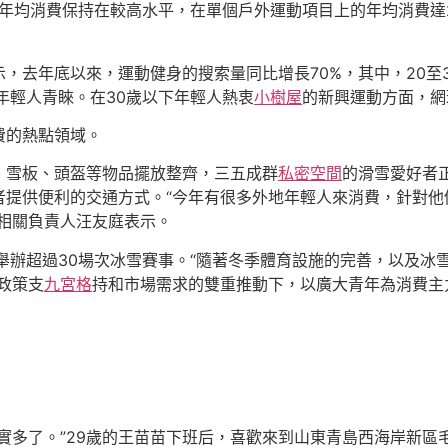
年均消費保持在較高水平，在單個戶外運動項目上的年均消費達20
，去年底以來，運動健身的搜索量同比增長70%，其中，20至
年輕人青睞。在30歲以下年輕人熱衷
小樹屋
的新興運動方面，網
費的熱點領域。
、雪板、頭盔等物品擺放整齊，三五成群
私密空間
的滑雪愛好者
者提供便利的交通方式。“今年有很多外地年輕人來消費，針對他
相關負責人汪友庭表示。
舉辦超過30場次冰雪賽事。“隨著冬季體育設施的完善，以及冰
政策支
九宮格
持和市場需求的雙重推動下，以廣大青年為消費主
實多了。”29歲的王苗苗下班后，喜歡來到山東青島西海岸新區