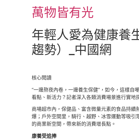
跳
萬物皆有光
至
主
要
年輕人愛為健康養
內
容
趨勢）_中國網
核心閱讀
“一邊熬夜內卷，一邊養生保健”，如今，這樣自
看點、新活力？記者深入各類消費場景進行實地
商場超市內，保健品、富含微量元素的食品持續熱
爆；戶外空間里，騎行、越野、冰雪運動等吸引
的商業新空間，帶來新的消費增長點。
康養受追捧