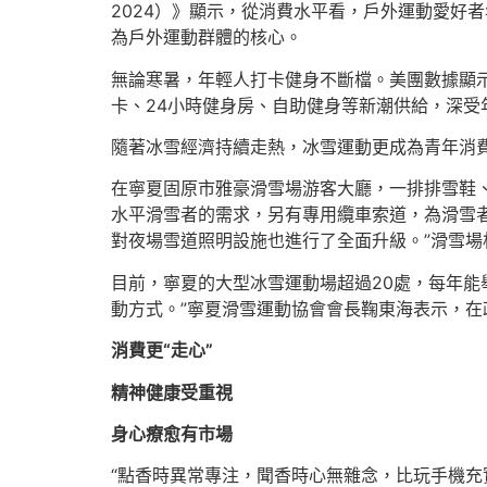
2024）》顯示，從消費水平看，戶外運動愛好者
為戶外運動群體的核心。
無論寒暑，年輕人打卡健身不斷檔。美團數據顯示
卡、24小時健身房、自助健身等新潮供給，深受
隨著冰雪經濟持續走熱，冰雪運動更成為青年消
在寧夏固原市雅豪滑雪場游客大廳，一排排雪鞋
水平滑雪者的需求，另有專用纜車索道，為滑雪
對夜場雪道照明設施也進行了全面升級。”滑雪場
目前，寧夏的大型冰雪運動場超過20處，每年能
動方式。”寧夏滑雪運動協會會長鞠東海表示，在
消費更“走心”
精神健康受重視
身心療愈有市場
“點香時異常專注，聞香時心無雜念，比玩手機充