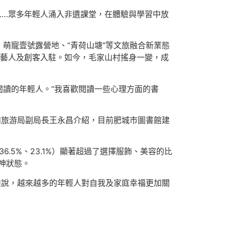
……眾多年輕人涌入非遺課堂，在體驗與學習中放
、萌寵壹號露營地、“青荷山塘”等文旅融合新業態
工藝人及創客入駐。如今，毛家山村搖身一變，成
讀的年輕人。“我喜歡閱讀一些心理方面的書
和旅游局副局長王永昌介紹，目前肥城市圖書館建
.5%、23.1%）顯著超過了選擇服飾、美容的比
精神狀態。
迪說，越來越多的年輕人對自我及家庭幸福更加關