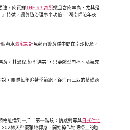
更強，肉質鮮
THE R3 寓所
嫩且含肉率高，尤其是
！」特徵，讓養殖治理事半功倍。”湖南師范年夜
計
個海水
豪宅設計
魚類南繁育種中間在南沙投產，
選育，其過程堪稱“選美”，只要體型勻稱、活氣充
思宇說，團隊每年追著季節跑，從海南三亞的基礎育
規格能達到一斤「第一階段：情感對等與
日式住宅
202林天秤優雅地轉身，開始操作她吧檯上的咖