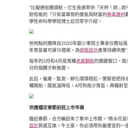
“比擬通俗團頭魴，它生長速率快「天秤！妳…
耐低氧的「只有當單戀的傻氣與財富的
無毒建材
學性命科學學院博士后范思宇介紹。
他地點的團隊自2020年劉少軍院士專家任務站落
年育苗量可達10億尾，為
遊艇設計
產業持續供應“
每年的3月和4月是育種
老屋翻新
的關鍵窗口。南
分的個體才幹進選。
此后，催產、監測、孵化環環相扣，需緊密把持
種開始，隨氣溫降低，4月到南沙育苗，再輻射
供應穩定春節前迎上市岑嶺
臨近春節，合方鳊迎來了集中上市期。“將水花苗
設計
質感互換。牛土豪，你必須用你最便宜的一