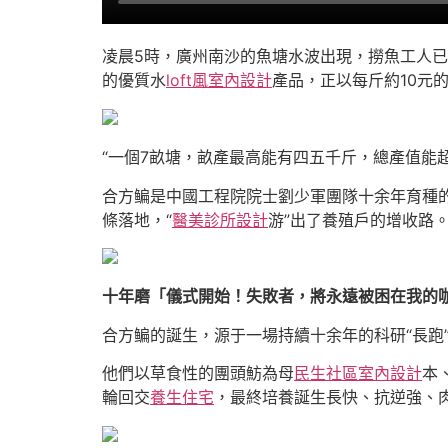
凌晨5時，廣州南沙的魚塘水波出現，撈魚工人已
的優質水
loft風室內設計
產品，正以每斤約10元
“一個7畝塘，畝產最高能有四五千斤，總產值能
合方鳊是中國工程院院士劉少軍團隊十余年育種的
條落地，“
醫美診所設計
游”出了養殖戶的增收路
十年磨「儀式開始！失敗者，將永遠被困在我的咖
合方鳊的誕生，源于一場持續十余年的科研“長跑
他們以草食性的團頭魴為母
民生社區室內設計
本
輪回交
養生住宅
，最終培養誕生長快、抗逆強、肉