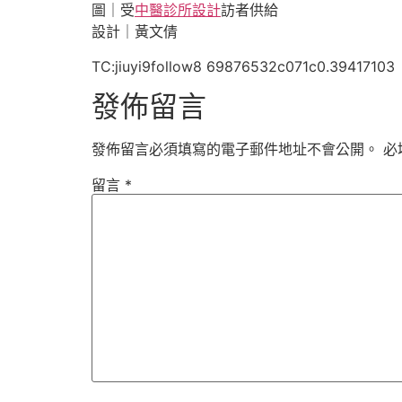
圖｜受
中醫診所設計
訪者供給
設計｜黃文倩
TC:jiuyi9follow8 69876532c071c0.39417103
發佈留言
發佈留言必須填寫的電子郵件地址不會公開。
必
留言
*