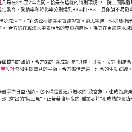
計
凡是在2‰至7‰之間。恰是在這樣的特別環境中，院士團隊發
定繁育，受精率和孵化率分別達到86%和78%，且卵膜不易發
進步成活率。”劉浩鋒根據養殖實踐證實。范思宇進一個步驟指
率。”合方鳊在咸海水中表現出的雙重適應性，為其在更廣闊水域
節檔期的熱銷，合方鳊的“養成記”是“良種、良養、良銷”相結
古典設計
會和生態效益的平衡。合方鳊恰是這一理念的生動實踐
競爭力日益凸顯。它不僅是養殖戶增收的“致富魚”，也成為廣
沙“游”出的“院士魚”，正帶著強年夜的“種業芯片”和成熟的養