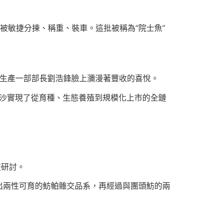
被敏捷分揀、稱重、裝車。這批被稱為“院士魚”
司生產一部部長劉浩鋒臉上瀰漫著豐收的喜悅。
南沙實現了從育種、生態養殖到規模化上市的全鏈
交研討。
出兩性可育的魴鲌雜交品系，再經過與團頭魴的兩