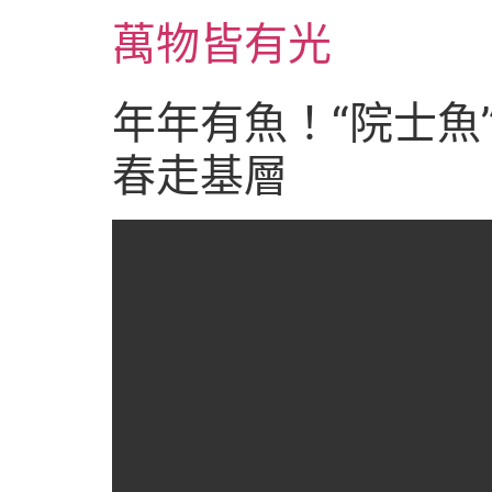
跳
萬物皆有光
至
主
要
年年有魚！“院士魚”
內
容
春走基層