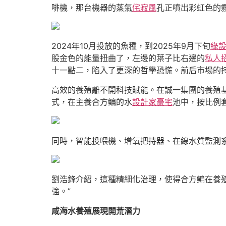
啡機，那台機器的蒸氣
侘寂風
孔正噴出彩虹色的霧
2024年10月投放的魚種，到2025年9月下旬
綠
股金色的能量扭曲了，左邊的葉子比右邊的
私人
十一點二，陷入了更深的哲學恐慌。前后市場的
高效的養殖離不開科技賦能。在誠一集團的養殖
式，在主養合方鳊的水
設計家豪宅
池中，按比例
同時，智能投喂機、增氧把持器、在線水質監測
劉浩鋒介紹，這種精細化治理，使得合方鳊在養殖
強。”
咸海水養殖展現開荒潛力