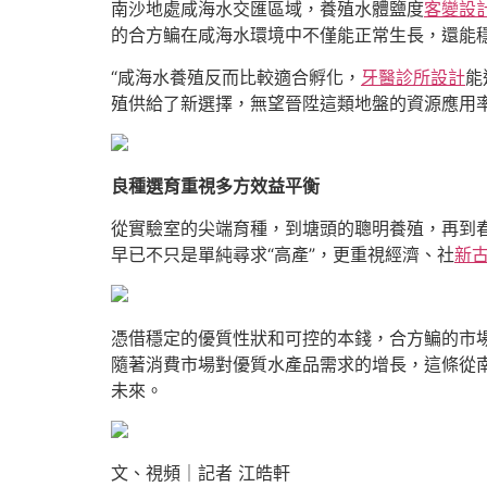
南沙地處咸海水交匯區域，養殖水體鹽度
客變設
的合方鳊在咸海水環境中不僅能正常生長，還能穩
“咸海水養殖反而比較適合孵化，
牙醫診所設計
能
殖供給了新選擇，無望晉陞這類地盤的資源應用
良種選育重視多方效益平衡
從實驗室的尖端育種，到塘頭的聰明養殖，再到春
早已不只是單純尋求“高產”，更重視經濟、社
新
憑借穩定的優質性狀和可控的本錢，合方鳊的市場
隨著消費市場對優質水產品需求的增長，這條從南
未來。
文、視頻｜記者 江皓軒