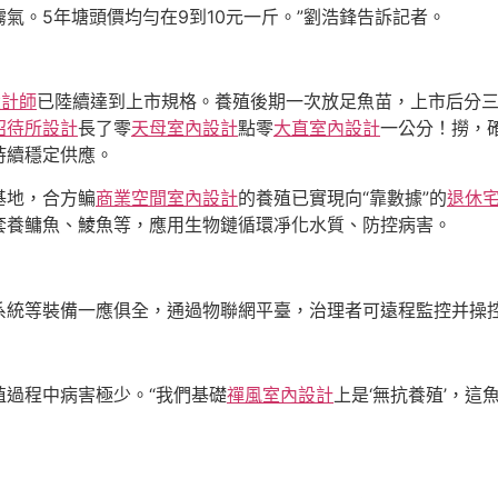
氣。5年塘頭價均勻在9到10元一斤。”劉浩鋒告訴記者。
設計師
已陸續達到上市規格。養殖後期一次放足魚苗，上市后分
招待所設計
長了零
天母室內設計
點零
大直室內設計
一公分！撈，
持續穩定供應。
基地，合方鳊
商業空間室內設計
的養殖已實現向“靠數據”的
退休
套養鳙魚、鯪魚等，應用生物鏈循環凈化水質、防控病害。
系統等裝備一應俱全，通過物聯網平臺，治理者可遠程監控并操
過程中病害極少。“我們基礎
禪風室內設計
上是‘無抗養殖’，這