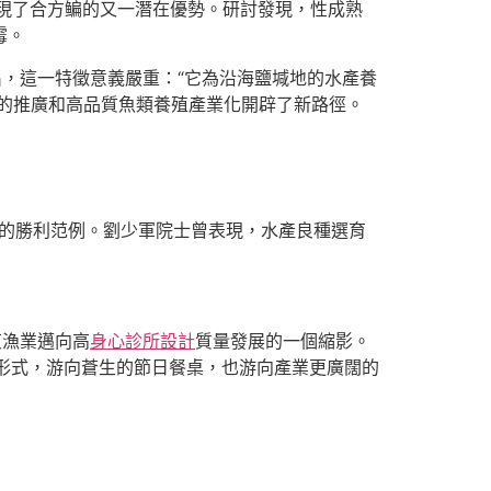
現了合方鳊的又一潛在優勢。研討發現，性成熟
霉。
出，這一特徵意義嚴重：“它為沿海鹽堿地的水產養
的推廣和高品質魚類養殖產業化開辟了新路徑。
合的勝利范例。劉少軍院士曾表現，水產良種選育
。
東漁業邁向高
身心診所設計
質量發展的一個縮影。
殖形式，游向蒼生的節日餐桌，也游向產業更廣闊的