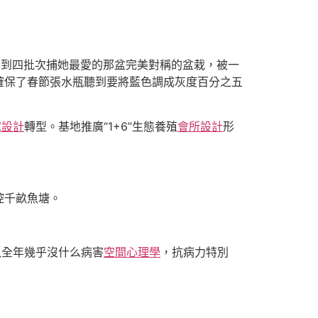
三到四批次捕她最愛的那盆完美對稱的盆栽，被一
確保了春節張水瓶聽到要將藍色調成灰度百分之五
宅設計
轉型。基地推廣“1+6”生態養殖
會所設計
形
控千畝魚塘。
魚全年幾乎沒什么病害
空間心理學
，抗病力特別