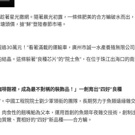
趁著星光撒網。隨著晨光初露，一條條肥美的合方鳊破水而出，
的塘頭價，搶“鮮”登陸春節市場。
超過30萬元！”看著滿載的運輸車，廣州市誠一水產養殖無限公
結晶。這條躲著“良種芯片”的“院士魚”，在位于珠江出海口的
。
啡館裡，成為最不對稱的裝飾品！」一劍育出“四好”良種
”。中國工程院院士劉少軍領銜的團隊，長期努力于魚類遠緣雜
、肉食性的翹嘴鲌為父本，運用首創的魚類年夜雜交技術，創制
質嫩、賣相好的“四好”新品種——合方鳊。