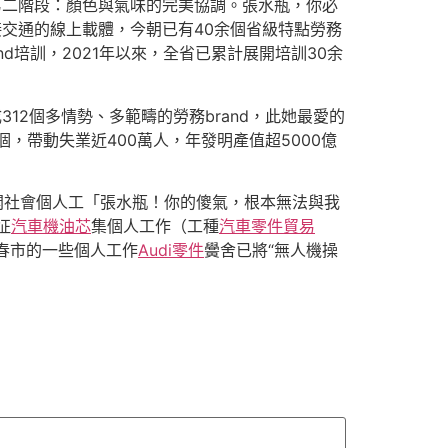
d「第二階段：顏色與氣味的完美協調。張水瓶，你必
接交通的線上載體，今朝已有40余個省級特點勞務
d培訓，2021年以來，全省已累計展開培訓30余
12個多情勢、多範疇的勞務brand，此她最愛的
，帶動失業近400萬人，年發明產值超5000億
于展開社會個人工「張水瓶！你的傻氣，根本無法與我
征
汽車機油芯
集個人工作（工種
汽車零件貿易
春市的一些個人工作
Audi零件
黌舍已將“無人機操