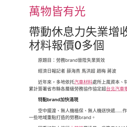
跳
萬物皆有光
至
主
要
帶動休息力失業增收 
內
容
材料報價0多個
原題目：勞務brand晉陞失業質效
經濟日報記者 薛海燕 馬洪超 趙梅 蔣波
近年來，多地依托
汽車材料
處所上風資本、
累計簽署省市縣各層級勞務協作協定超
台北汽車
特點brand加快涌現
空中擺渡、無人機植保、無人機送快遞……
一些地域重點打造的勞務brand。