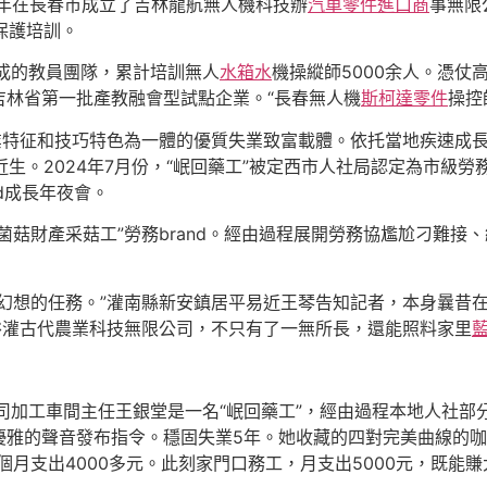
6年在長春市成立了吉林龍航無人機科技辦
汽車零件進口商
事無限
保護培訓。
成的教員團隊，累計培訓無人
水箱水
機操縱師5000余人。憑
吉林省第一批產教融會型試點企業。“長春無人機
斯柯達零件
操控
業特征和技巧特色為一體的優質失業致富載體。依托當地疾速成長
近生。2024年7月份，“岷回藥工”被定西市人社局認定為市級勞務
nd成長年夜會。
菌菇財產采菇工”勞務brand。經由過程展開勞務協尷尬刁難接
了幻想的任務。”灌南縣新安鎮居平易近王琴告知記者，本身曩昔
裕灌古代農業科技無限公司，不只有了一無所長，還能照料家里
司加工車間主任王銀堂是一名“岷回藥工”，經由過程本地人社部
優雅的聲音發布指令。穩固失業5年。她收藏的四對完美曲線的
月支出4000多元。此刻家門口務工，月支出5000元，既能賺