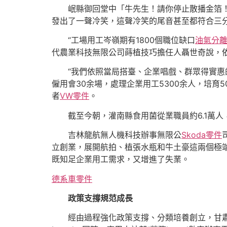
岷縣御回堂中「牛先生！請你停止散播金箔
發出了一聲冷笑，這聲冷笑的尾音甚至都符合三分之
“工場用工岑嶺期有1800個職位缺口
油氣分
代農業科技無限公司蒔植技巧擔任人聶世奇說，依托
“我們依照當局搭臺、企業唱戲、群眾得實惠
僱用會30余場，處理企業用工5300余人，培
者
VW零件
。
截至今朝，灌南縣食用菌從業職員約6.1萬人
吉林龍航無人機科技辦事無限公
Skoda零件
立創業，展開航拍、植張水瓶和牛土豪這兩個極
既知足企業用工需求，又增進了失業。
德系車零件
政策支撐規范成長
經由過程強化政策支撐、分類培養創立，甘