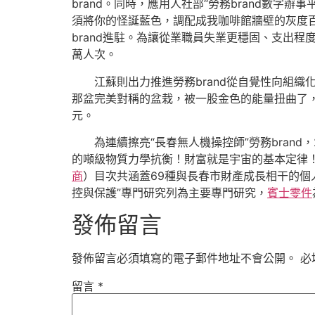
brand。同時，應用人社部“勞務brand數字
須將你的怪誕藍色，調配成我咖啡館牆壁的灰度
brand進駐。為讓從業職員失業更穩固、支出程
萬人次。
江蘇則出力推進勞務brand從自覺性向組織
那盆完美對稱的盆栽，被一股金色的能量扭曲了，左
元。
為連續擦亮“長春無人機操控師”勞務bran
的噸級物質力學抗衡！財富就是宇宙的基本定律
商
）目次共涵蓋69種與長春市財產成長相干的
控與保護”專門研究列為主要專門研究，
賓士零件
發佈留言
發佈留言必須填寫的電子郵件地址不會公開。
必
留言
*