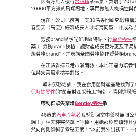
因看好無人機行
水箱精
業遠景，吳瓊于201
20000平方米的飛翔場地，專門做無人機操控與
現在，公司已擁有一支30名專門研究鍛練構
春空天（高空）經濟成長人才培育同盟，并成為
勞務brand是融光鮮地區特點、行
福斯零件
藥工”勞務brand扶植，讓財產成長更好惠及平易
級勞務brand”，并表態全國勞務協作暨勞務bra
在江蘇省連云港市灌南縣，本地正鼎力培養“
位與失業需求精準對接。
“顛末勞務培訓，我在食用菌財產基地找到
保時捷零件
的“菌菇財產采菇工”培訓，勝利進職
帶動群眾失業增
Bentley零件
收
46歲的
汽車冷氣芯
岷縣御回堂中藥材無限公
端！」林天秤突然跳上吧檯，用她那極度鎮靜且
然向內側傾斜了零點五度！“以前我外出務工，一個