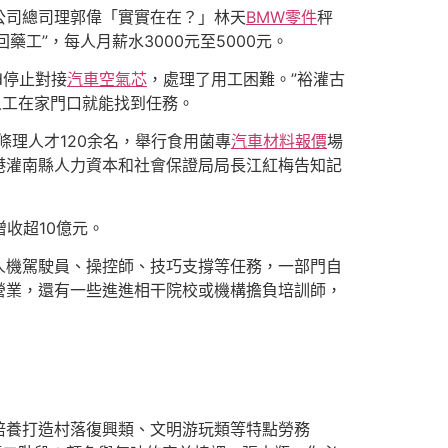
公司總司理郭偉「實實在在？」林天
BMW零件
秤
工”，每人月薪水3000元至5000元。
d停止對接
汽車空氣芯
，處理了用工困難。”裕灌古
人工在家門口就能找到任務。
理人才120余名，舉行食用菌專
汽車材料報價
場
云港灌南縣人力資本和社會保證局局長江紅梅告知記
增收超10億元。
人機駕駛員、操控師、技巧支撐等任務，一部門自
營業，還有一些進進相干院校或機構擔負培訓師，
培養打造村落復興類、文明游玩類等特點勞務