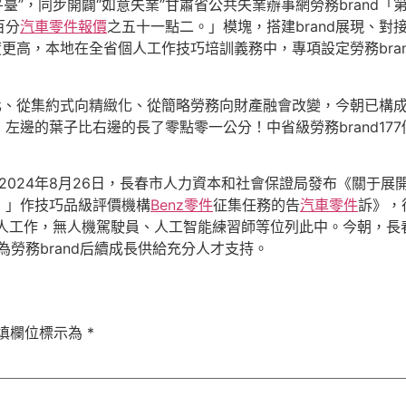
辦事平臺”，同步開闢“如意失業”甘肅省公共失業辦事網勞務bran
百分
汽車零件報價
之五十一點二。」模塊，搭建brand展現、對
度更高，本地在全省個人工作技巧培訓義務中，專項設定勞務bran
化、從集約式向精緻化、從簡略勞務向財產融會改變，今朝已構成3
邊的葉子比右邊的長了零點零一公分！中省級勞務brand177個
d，2024年8月26日，長春市人力資本和社會保證局發布《關
！」作技巧品級評價機構
Benz零件
征集任務的告
汽車零件
訴》，
個人工作，無人機駕駛員、人工智能練習師等位列此中。今朝，長
為勞務brand后續成長供給充分人才支持。
填欄位標示為
*