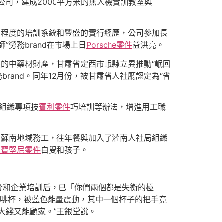
公司，建成2000平方米的無人機實訓教室與
仗高程度的培訓系統和豐盛的實行經歷，公司參加長
師”勞務brand在市場上日
Porsche零件
益洪亮。
的中藥材財產，甘肅省定西市岷縣立異推動“岷回
brand。同年12月份，被甘肅省人社廳認定為“省
、組織專項技
賓利零件
巧培訓等辦法，增進用工職
在蘇南地域務工，往年餐與加入了灌南人社局組織
藍寶堅尼零件
白叟和孩子。
分和企業培訓后，已「你們兩個都是失衡的極
咖啡杯，被藍色能量震動，其中一個杯子的把手竟
大錢又能顧家。”王銀堂說。