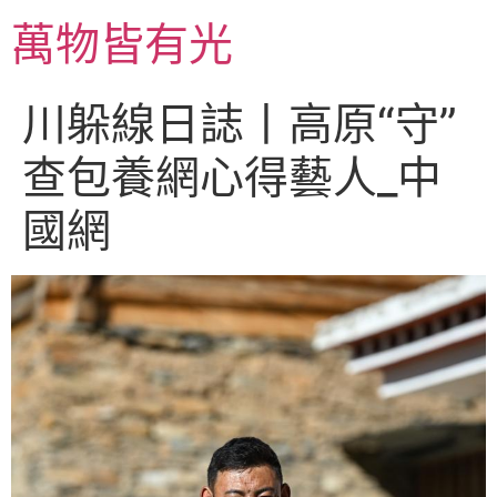
跳
萬物皆有光
至
主
要
川躲線日誌丨高原“守”
內
容
查包養網心得藝人_中
國網