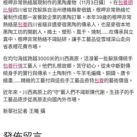
根呷非常熱絡展現制作的黑陶產物（11月3日攝）。在
包養網
比擬
四川省甘孜躲族自治州德格縣麥宿鎮，根呷非常熱絡忙
著制作成都一家餐飲企業的黑陶訂單。本年39歲的根呷非常
熱絡是
包養
四川省級非遺麥宿黑陶的傳承人，也是麥宿本地
黑陶工坊的開創人。搗土、塑形、風干、燒制……在傳承與立
異中，根呷非常熱絡不竭鉆研，讓手工藝品從雪域深山走向
省表裡花費市場。
在均勻海拔跨越3000米的川西高原，活潑著一批躲族傳統手
包養行情
工藝人。他們扎根故鄉，苦守初心，從未中斷對傳
統身手的實行與傳承。土陶制作、牛羊毛編織、銅鑄、唐卡
繪畫……精緻的工藝付與這些手工藝品奇特
包養
的藝術價值。
近年來，川西高原上的“守”藝人們不竭新陳代謝，生孩子的手
工藝品逐步從高原走向國內外市場。
新華社記者 王曦 攝
發佈留言