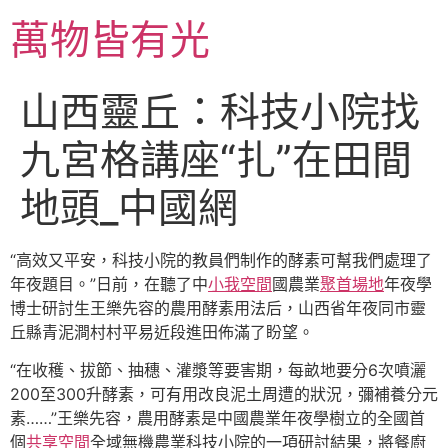
跳
萬物皆有光
至
主
要
山西靈丘：科技小院找
內
容
九宮格講座“扎”在田間
地頭_中國網
“高效又平安，科技小院的教員們制作的酵素可幫我們處理了
年夜題目。”日前，在聽了中
小我空間
國農業
聚首場地
年夜學
博士研討生王樂先容的農用酵素用法后，山西省年夜同市靈
丘縣青泥澗村村平易近段進田佈滿了盼望。
“在收穫、拔節、抽穗、灌漿等要害期，每畝地要分6次噴灑
200至300升酵素，可有用改良泥土周遭的狀況，彌補養分元
素……”王樂先容，農用酵素是中國農業年夜學樹立的全國首
個
共享空間
全域無機農業科技小院的一項研討結果，將餐廚