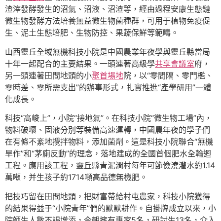
渣滓發酵發生的沼氣、沼液、沼渣等，經由過程安康生態鏈
微生物發酵方法培養無益微生物菌種群，可用于植物免疫促
生、泥土生態培肥、生物防控、果蔬保鮮等範疇。
山西靈丘全域無機科技小院是中國農業年夜學與靈丘縣當局
十年一起配合的主要結果。一頭連著高級學
共享會議室
府，
另一頭連著田間地頭的小
聚首場地
院，以“零間隔、零門檻、
零時差、零所需支出”的辦事形式，扎實推進“產學研用”一體
化成長。
科技“高峻上”，小院“接地氣”。在科技小院“微生物工場”內，
物料破壞、固液分別等裝備高速運轉，中國農年夜的學子們
在有條不紊地攪拌物料，添加菌劑。這是科技小院聯合“無機
旱作”和“茅廁反動”的理念，落地建成的全國首個肥水全輪迴
工程。應用該工程，靈丘縣青泥澗村每年可節儉澆灌水約1.14
萬噸，并生孩子約1714噸高品德無機肥。
把技巧留在田間地頭，把財富帶給村屯農家，科技小院獲得
的結果得益于“小院青年”們的默默耕作。自掛牌成立以來，小
院師生人數不竭增添，今朝擁有專家5名，研討生13名，介入