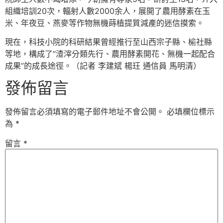
組織培訓20次，輻射人數2000余人，展開了農用酵素在玉
米、年夜豆、燕麥等作物無機蒔植提質減產的迷信摸索。
現在，科技小院的科研結果曾經推行至山西宗子縣、榆社縣
等地，構成了“渣滓分類先行、農用酵素開花、無機一起配合
成果”的成長途徑。（記者 李建斌 楊玨 通信員 馬明清）
發佈留言
發佈留言必須填寫的電子郵件地址不會公開。
必填欄位標示
為
*
留言
*