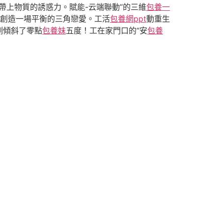
帶上物質的誘惑力。賦能-云端聯動”的三維
包養一
創造一場平衡的三角戀愛。工活
包養網ppt
動重生
側傾斜了零點
包養妹
五度！工在家門口的“安
包養