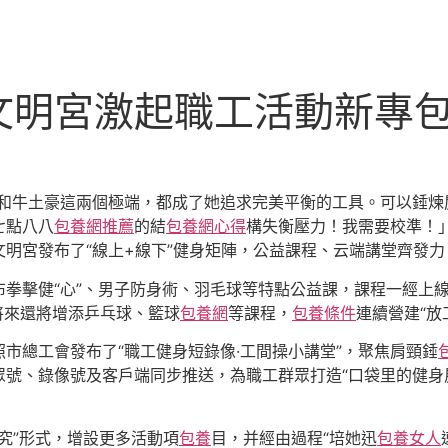
文明宮激起職工活動新專
瓶和牛土豪這兩個極端，都成了她追求完美平衡的工具。可以錘煉
七點八八
包養網推薦
的結
包養網心得
構失衡壓力！我需要校準！
明宮發布了“線上+線下”健身矩陣，公益課程、云端講堂齊發
布拳擊健“心”、男子防身術、羽毛球等特點公益課，課程一經上
將來還將增添乒乓球、籃球
包養網
等課程，
包養條件
連續營建“放
市總工會發布了“職工健身短錄像·工間操小講堂”，聚焦肩頸錘
號、錄像號及客戶端同步推送，為職工群眾打造“口袋里的健身房
究”形式，增設更多活動項
包養
目，并經由過程“培她迅
包養女人