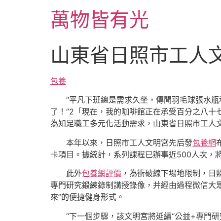
跳
萬物皆有光
至
主
要
山東省日照市工人
內
容
包養
“平凡下班總是需求久坐，傳聞羽毛球張水
了！”2「現在，我的咖啡館正在承受百分之八十
為知足職工多元化活動需求，山東省日照市工人文
本年以來，日照市工人文明宮先后發
包養網
卡項目。據統計，系列課程已辦事近500人次，
此外
包養網評價
，為衝破線下場地限制，日照
專門研究鍛練錄制講授錄像，并經由過程微信大眾
來”的便捷健身形式。
“下一個步驟，該文明宮將延續“公益+專門研