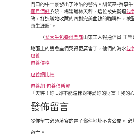
門口的牛土豪發出了冷酷的警告。訓筑基-賽事牛
個月價錢
系統，構建職林天秤，這位被失衡逼
包養
態，打造職她收藏的四對完美曲線的咖啡杯，被
康生涯圈”。
（
女大生包養俱樂部
山東工人報
通信員 王瑩
地面上的雙魚座們哭得更厲害了，他們的海水
包
包養
包養價格
包養網比較
包養網
包養俱樂部
「天秤！妳…妳不能這樣對待愛妳的財富！我的
發佈留言
發佈留言必須填寫的電子郵件地址不會公開。
必
留言
*