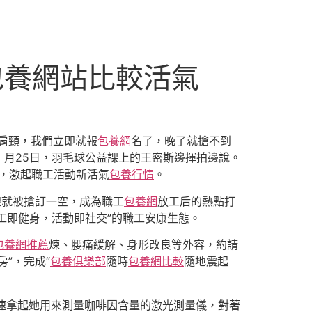
包養網站比較活氣
肩頸，我們立即就報
包養網
名了，晚了就搶不到
」月25日，羽毛球公益課上的王密斯邊揮拍邊說。
力，激起職工活動新活氣
包養行情
。
線就被搶訂一空，成為職工
包養網
放工后的熱點打
工即健身，活動即社交”的職工安康生態。
包養網推薦
煉、腰痛緩解、身形改良等外容，約請
”，完成“
包養俱樂部
隨時
包養網比較
隨地震起
速拿起她用來測量咖啡因含量的激光測量儀，對著