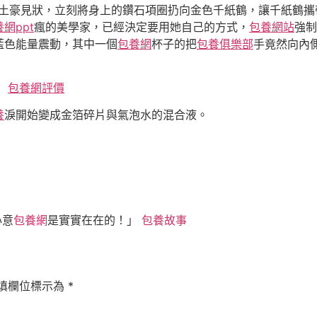
土豪見狀，立刻將身上的鑽石項圈扔向金色千紙鶴，讓千紙鶴攜
網ppt
瘋的美學家，已經決定要用她自己的方式，
包養網站
強制
藍色能量震動，其中一個
包養網
杯子的把
包養俱樂部
手竟然向內
）
包養網評價
養
淚開始變成金箔碎片與氣泡水的混合液。
心意
包養網
是實實在在的！」
包養故事
填欄位標示為
*