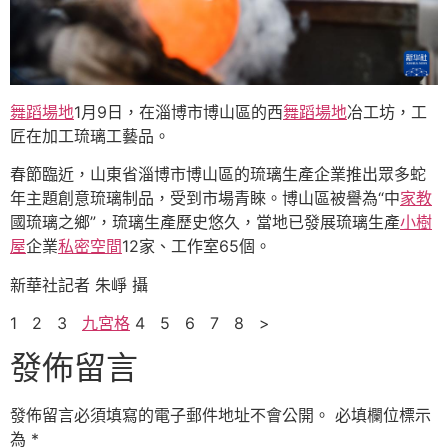
舞蹈場地
1月9日，在淄博市博山區的西
舞蹈場地
冶工坊，工
匠在加工琉璃工藝品。
春節臨近，山東省淄博市博山區的琉璃生產企業推出眾多蛇
年主題創意琉璃制品，受到市場青睞。博山區被譽為“中
家教
國琉璃之鄉”，琉璃生產歷史悠久，當地已發展琉璃生產
小樹
屋
企業
私密空間
12家、工作室65個。
新華社記者 朱崢 攝
1 2 3
九宮格
4 5 6 7 8 >
發佈留言
發佈留言必須填寫的電子郵件地址不會公開。
必填欄位標示
為
*