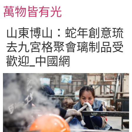
跳
萬物皆有光
至
主
要
山東博山：蛇年創意琉
內
容
去九宮格聚會璃制品受
歡迎_中國網