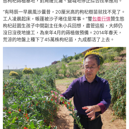
態枸杞蒔植基地，對周邊荒灘、鹽堿地停止綜合改革應用。
“有時辰一早晨風沙曩昔，20厘米高的枸杞樹苗就找不見了。
工人凌晨起床，帳篷被沙子堵住是常事。”璽
包養行情
贊生態
枸杞莊園生孩子中間副主任朱小兵回想，盡管這般，大師仍
沒日沒夜地搶工，為來年4月的蒔植做預備。2014年春天，
荒涼的地盤上種下了45萬株枸杞苗，九成都活了上去。