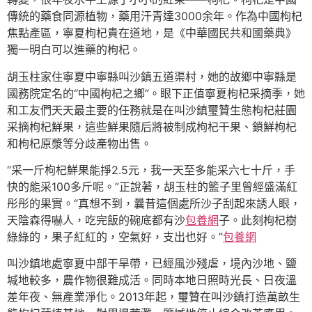
傳統的藥食同源植物，藥用汗青達3000余年。作為中國枸杞
焦點產區，寧夏枸杞貴在道地，是《中華國民共和國藥典》
獨一明白可以進藥的枸杞。
胡玉柱家住寧夏中寧縣叫沙鎮五道渠村，她的故鄉中寧縣是
國務院定名的“中國枸杞之鄉”。眼下正值寧夏枸杞采摘季，她
和工友們天天最主要的任務就是在叫沙鎮璽贊生態枸杞莊園
采摘枸杞鮮果，這些鮮果隨后將被制成枸杞干果、鎖鮮枸杞
和枸杞原漿等分歧產物出售。
“采一斤枸杞鮮果能掙2.5元，我一天至多能采六七十斤，手
快的能采100多斤呢。”正說著，胡玉柱的籃子里曾經盛滿紅
彤彤的果實。“真想不到，曩昔這個處所沙子刮起來誘人眼，
天陰森得嚇人，吃完飯的碗底都有沙
包養網
子。此刻枸杞樹
綠綠的，果子紅紅的，空氣好，支出也好。”
包養網
叫沙鎮地處寧夏中部干旱帶，已經風沙殘虐，境內沙地、鹽
堿地較多，農作物很難成活。同時本地日照時光長、日夜溫
差年夜、無產業淨化。2013年起，璽贊在叫沙鎮打造萬畝生