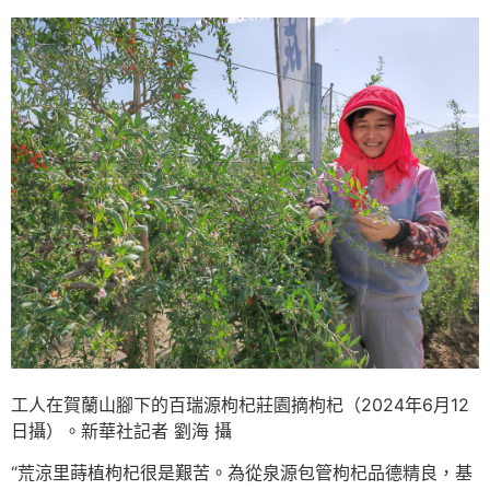
工人在賀蘭山腳下的百瑞源枸杞莊園摘枸杞（2024年6月12
日攝）。新華社記者 劉海 攝
“荒涼里蒔植枸杞很是艱苦。為從泉源包管枸杞品德精良，基