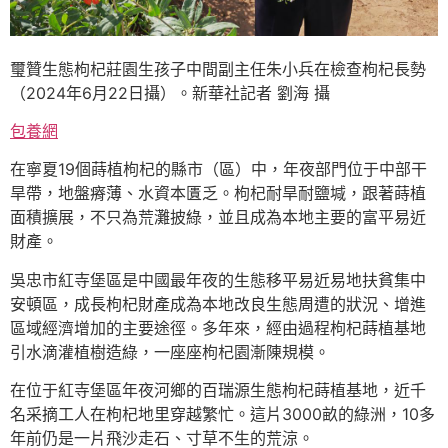
璽贊生態枸杞莊園生孩子中間副主任朱小兵在檢查枸杞長勢
（2024年6月22日攝）。新華社記者 劉海 攝
包養網
在寧夏19個蒔植枸杞的縣市（區）中，年夜部門位于中部干
旱帶，地盤瘠薄、水資本匱乏。枸杞耐旱耐鹽堿，跟著蒔植
面積擴展，不只為荒灘披綠，並且成為本地主要的富平易近
財產。
吳忠市紅寺堡區是中國最年夜的生態移平易近易地扶貧集中
安頓區，成長枸杞財產成為本地改良生態周遭的狀況、增進
區域經濟增加的主要途徑。多年來，經由過程枸杞蒔植基地
引水滴灌植樹造綠，一座座枸杞園漸陳規模。
在位于紅寺堡區年夜河鄉的百瑞源生態枸杞蒔植基地，近千
名采摘工人在枸杞地里穿越繁忙。這片3000畝的綠洲，10多
年前仍是一片飛沙走石、寸草不生的荒涼。