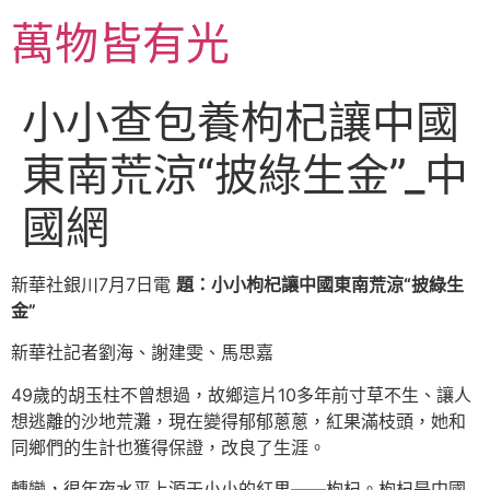
跳
萬物皆有光
至
主
要
小小查包養枸杞讓中國
內
容
東南荒涼“披綠生金”_中
國網
新華社銀川7月7日電
題：小小枸杞讓中國東南荒涼“披綠生
金”
新華社記者劉海、謝建雯、馬思嘉
49歲的胡玉柱不曾想過，故鄉這片10多年前寸草不生、讓人
想逃離的沙地荒灘，現在變得郁郁蔥蔥，紅果滿枝頭，她和
同鄉們的生計也獲得保證，改良了生涯。
轉變，很年夜水平上源于小小的紅果——枸杞。枸杞是中國