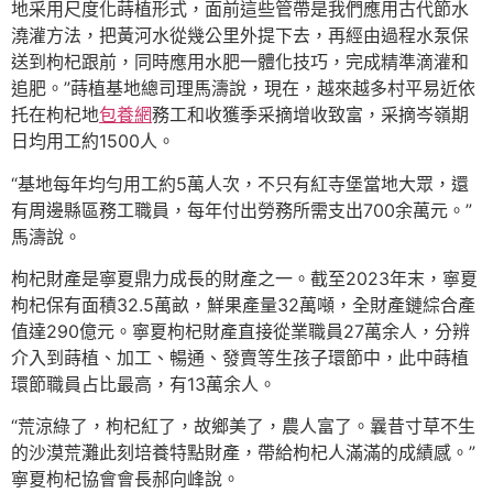
地采用尺度化蒔植形式，面前這些管帶是我們應用古代節水
澆灌方法，把黃河水從幾公里外提下去，再經由過程水泵保
送到枸杞跟前，同時應用水肥一體化技巧，完成精準滴灌和
追肥。”蒔植基地總司理馬濤說，現在，越來越多村平易近依
托在枸杞地
包養網
務工和收獲季采摘增收致富，采摘岑嶺期
日均用工約1500人。
“基地每年均勻用工約5萬人次，不只有紅寺堡當地大眾，還
有周邊縣區務工職員，每年付出勞務所需支出700余萬元。”
馬濤說。
枸杞財產是寧夏鼎力成長的財產之一。截至2023年末，寧夏
枸杞保有面積32.5萬畝，鮮果產量32萬噸，全財產鏈綜合產
值達290億元。寧夏枸杞財產直接從業職員27萬余人，分辨
介入到蒔植、加工、暢通、發賣等生孩子環節中，此中蒔植
環節職員占比最高，有13萬余人。
“荒涼綠了，枸杞紅了，故鄉美了，農人富了。曩昔寸草不生
的沙漠荒灘此刻培養特點財產，帶給枸杞人滿滿的成績感。”
寧夏枸杞協會會長郝向峰說。