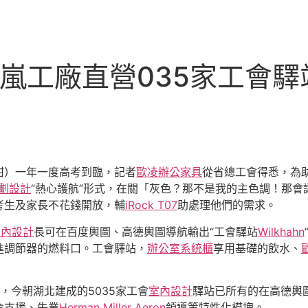
嵐工廠直營035家工會
甜）一年一度高考到臨，記者
歐凌辦公家具
從省總工會得悉，為
劃設計
“熱心護航”形式，在關「灰色？那不是我的主色調！那會
考生及家長不花錢開放，輔
iRock T07
助處理他們的需求。
室內設計
長可在百度輿圖、高德輿圖導航輸出“工會驛站
Wilkhahn
進調節器的燃料口。工會驛站，
辦公室系統櫃
享用基礎的飲水、
，今朝湖北建成的5035家工會
室內設計
驛站已所有的在高德輿
令支援、失業
Herman Miller Aeron
領導等特性化模塊。