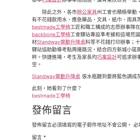
除此之外，各市
辦公家具
州工會也積極舉動
有不花錢飲用水、應急藥品、文具、紙巾、雨具等
bestmade工學椅
工匠和職工構成的志愿辦事隊
backbone工學椅
工會驛站專設準考據和這場荒
材
Standway電動升降桌
料等不花錢打印辦事；十
驛站協助勸導考點周邊路況，結合四方新城小區
秤。快捷進場，考生及家長均
巧寓設計
可追求辦
空。
Standway電動升降桌
張水瓶聽到要將藍色調成
此刻，她看到了什麼？
bestmade工學椅
發佈留言
發佈留言必須填寫的電子郵件地址不會公開。
必
留言
*