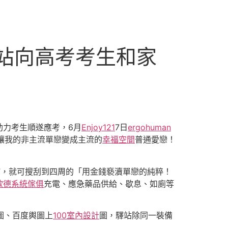
驛站向高考考生和家
助力考生順遂應考，6月
Enjoy121
7日
ergohuman
讓我的非主流單戀變成主流的
幸福空間
普通愛戀！
”，就可搜刮到四周的「用金錢褻瀆單戀的純粹！
歐德系統傢俱
充電、應急藥品供給、歇息、如廁等
圖、百度輿圖上
100室內設計
圖，驛站除同一裝備