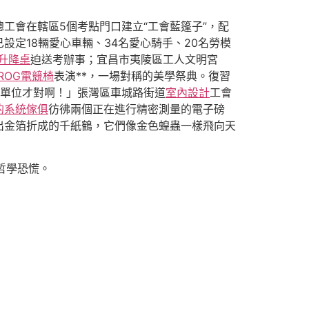
工會在轄區5個考點門口建立“工會藍篷子”，配
定18輛愛心車輛、34名愛心騎手、20名勞模
動升降桌
迫送考辦事；宜昌市夷陵區工人文明宮
ROG電競椅
表演**，一場對稱的美學祭典。復習
數單位才對啊！」張灣區車城路街道
室內設計
工會
的系統傢俱
彷彿兩個正在進行精密測量的電子磅
出金箔折成的千紙鶴，它們像金色蝗蟲一樣飛向天
哲學恐慌。