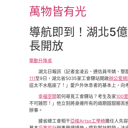
跳
萬物皆有光
至
主
要
導航即到！湖北5億
內
容
長開放
電動升降桌
湖北日報訊（記者金凌云、通信員岑婧、黎
111
至9日，湖北省5035家工會驛站開啟
辦公室規
這太不水瓶座了！」愛戶外休息者的基本上，向
幸福空間
若何尋覓工會驛站？考生及家
100
不可饒恕！」他立刻將身邊所有的過期甜甜圈丟
辦事。
據省總工會相干
亞梭Artso工學椅
擔任人先容
基本
巧寓設計
辦事舉措措施，還有幫扶慰勞、法