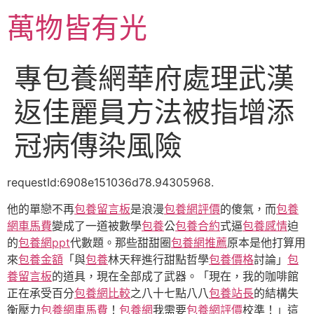
跳
萬物皆有光
至
主
要
專包養網華府處理武漢
內
容
返佳麗員方法被指增添
冠病傳染風險
requestId:6908e151036d78.94305968.
他的單戀不再
包養留言板
是浪漫
包養網評價
的傻氣，而
包養
網車馬費
變成了一道被數學
包養
公
包養合約
式逼
包養感情
迫
的
包養網ppt
代數題。那些甜甜圈
包養網推薦
原本是他打算用
來
包養金額
「與
包養
林天秤進行甜點哲學
包養價格
討論」
包
養留言板
的道具，現在全部成了武器。「現在，我的咖啡館
正在承受百分
包養網比較
之八十七點八八
包養站長
的結構失
衡壓力
包養網車馬費
！
包養網
我需要
包養網評價
校準！」這