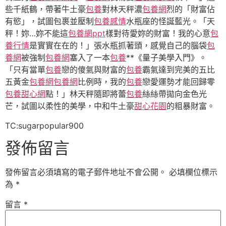
些千紙鶴，帶著牛土豪
包養
對林天秤濃
包養網
烈的「財富佔
有慾」，試圖包裹並壓制
包養感情
水瓶座的怪誕藍光。「天
秤！妳…妳不能這
包養網ppt
樣對待愛妳的財富！我的心意
包
養行情
是實實在在的！」張水瓶抓著頭，感覺自己的腦袋
包
養網
被強制
包養網
塞入了一本
包養
**《量子美學入門》。
「只有當單
包養
戀的傻氣與財富的
包養
霸氣達到完美的五比
五黃金
包養網
包養網
比例時，我的
包養
戀愛運勢才能回歸零
包養甜心網
點！」林天秤隨即將蕾
包養
絲絲帶拋向金色光
芒，試圖以柔性的美學，中和牛土豪
甜心花園
的粗暴財富。
TC:sugarpopular900
發佈留言
發佈留言必須填寫的電子郵件地址不會公開。
必填欄位標示
為
*
留言
*