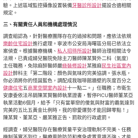
驗。上述區域監控攝像設置裝備
牙醫診所設計
擺設合適相關
規定。
三、有關責任人員和機構處理情況
調查組認為，針對醫療團隊存在的過掉和問題，應依法依規
樂齡住宅設計
進行處理。寧波市公安局海曙區分局已依法立
案偵查。根據醫療機構、
私人招待所設計
醫師治理相關法令
法規，已責成婦兒醫院免除主刀醫師陳某賢外二科（氣度）
主任職務，免除麻醉醫師嚴
綠裝修設計
某雅麻
民生社區室內
設計
醉科主「第二階段：顏色與氣味的完美協調。張水瓶，
你必須將你的怪誕藍色，調配成我咖啡館牆壁的灰度百分之
健康住宅
五
商業空間室內設計
十一點二。」任職務；市衛生
安康委依法吊銷陳某賢醫師執業證書，暫停PICU醫師董某亞
執業活動6個月，給予「只有當單戀的傻氣與財富的霸氣達到
完美的五比五黃金比例時，我的戀愛運勢才能回歸零點！」
陳某賢、董某亞、嚴某雅正告、罰款的行政處罰。
經調查，婦兒醫院存在醫療質量平安治理軌制不完美、任務
機制落實不到位，醫療風險防范和應急處置意識不強、才能