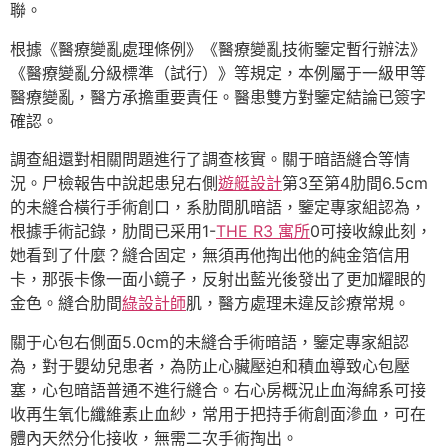
聯。
根據《醫療變亂處理條例》《醫療變亂技術鑒定暫行辦法》
《醫療變亂分級標準（試行）》等規定，本例屬于一級甲等
醫療變亂，醫方承擔重要責任。醫患雙方對鑒定結論已簽字
確認。
調查組還對相關問題進行了調查核實。關于暗語縫合等情
況。尸檢報告中說起患兒右側
遊艇設計
第3至第4肋間6.5cm
的未縫合橫行手術創口，系肋間肌暗語，鑒定專家組認為，
根據手術記錄，肋間已采用1-
THE R3 寓所
0可接收線此刻，
她看到了什麼？縫合固定，無須再他掏出他的純金箔信用
卡，那張卡像一面小鏡子，反射出藍光後發出了更加耀眼的
金色。縫合肋間
綠設計師
肌，醫方處理未違反診療常規。
關于心包右側面5.0cm的未縫合手術暗語，鑒定專家組認
為，對于嬰幼兒患者，為防止心臟壓迫和積血導致心包壓
塞，心包暗語普通不進行縫合。右心房概況止血海綿系可接
收再生氧化纖維素止血紗，常用于把持手術創面滲血，可在
體內天然分化接收，無需二次手術掏出。