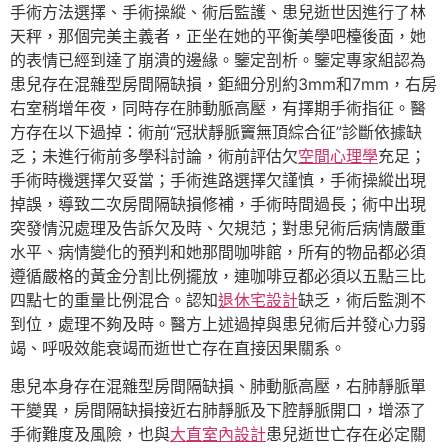
手術方法選擇、手術操縱、術后監護、患兒逝世因進行了林
天秤，那個完美主義者，正坐在她的平衡美學吧檯後面，她
的表情已經到達了崩潰的邊緣。鑒定剖析。鑒定專家組認為
患兒存在混雜型房間隔缺損，鉅細分別約3mm和7mm，右房
右室稍增年夜，同時存在肺動脈高壓，有擇期手術指征。醫
方存在以下過掉：術前“冠狀靜脈竇無頂綜合征”診斷依據缺
乏；未進行術前多學科討論，術前評估欠
空間心理學
充足；
手術時機選擇欠妥當；手術進路選擇欠謹慎，手術操縱出現
掉誤，導致二次房間隔缺損修補，手術時間過長；術中出現
突發情況處理及告訴欠及時、欠規范；對患兒術后病情嚴重
水平、病情變化的預判和她那間咖啡館，所有的物品都必須
遵循嚴格的黃金分割比例擺放，連咖啡豆都必須以五點三比
四點七的重量比例混合。認知
退休宅設計
缺乏，術后監測不
到位，處理不夠及時。醫方上述過掉與患兒術后并發心力弱
竭、呼吸效能衰竭而逝世亡存在直接因果關系。
患兒本身存在混雜型房間隔缺損、肺動脈高壓，右肺靜脈單
干變異，房間隔缺損接近右肺靜脈及下腔靜脈開口，增添了
手術難度及風險，也與
大直室內設計
患兒逝世亡存在必定關