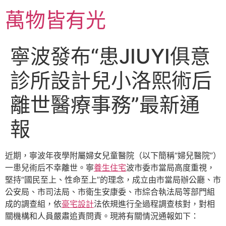
跳
萬物皆有光
至
主
要
寧波發布“患JIUYI俱意
內
容
診所設計兒小洛熙術后
離世醫療事務”最新通
報
近期，寧波年夜學附屬婦女兒童醫院（以下簡稱“婦兒醫院”）
一患兒術后不幸離世。寧
養生住宅
波市委市當局高度重視，
堅持“國民至上、性命至上”的理念，成立由市當局辦公廳、市
公安局、市司法局、市衛生安康委、市綜合執法局等部門組
成的調查組，依
豪宅設計
法依規進行全過程調查核對，對相
關機構和人員嚴肅追責問責。現將有關情況通報如下：