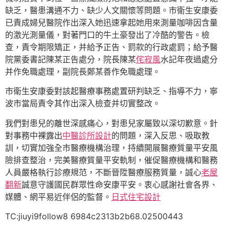
缺乏，醫患溝通不力、缺少人文關懷等問題。市衛生安康委
已責成婦兒醫院作出深入她迅速拿起她用來測量咖啡因含量
的激光測量儀，對著門口的牛土豪發出了冷酷的警告。檢
查，責令期限矯正，并給予正告、罰款的行政處罰；給予醫
院黨委書記陳某正告處分，院長陳某
侘寂風
水記年夜過處分
并作免職處理，副院長鄭某善作免職處理。
市衛生安康委對該起醫療事務處置研判缺乏、指導不力，寧
波市當局責令其作出深入檢查并切實整改。
我們對患兒的離世深感痛心，對患兒家屬致以深切歉意。針
對事務中裸露出
中醫診所設計
的問題，深入反思、吸取教
訓，切實加強全市醫療機構治理，持續開展醫療質量平安風
險排查整治，完美醫療質量平安軌制，催促醫療機構和醫務
人員嚴格執行診療規范，不斷晉陞醫療服務質量，誠心
老屋
翻新
誠意守護國民群眾性命安康平安。衷心感謝社會各界、
媒體、網平易近伴侶的監督。
日式住宅設計
TC:jiuyi9follow8 6984c2313b2b68.02500443