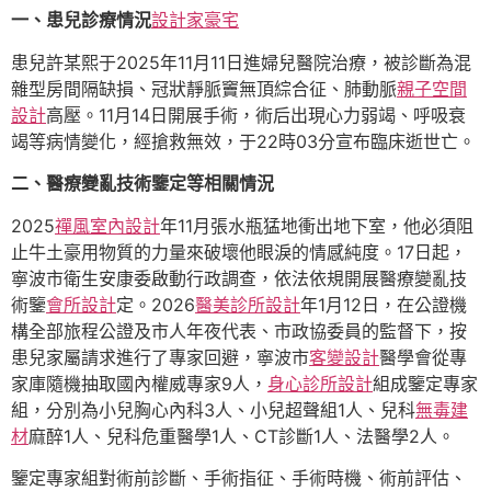
一、患兒診療情況
設計家豪宅
患兒許某熙于2025年11月11日進婦兒醫院治療，被診斷為混
雜型房間隔缺損、冠狀靜脈竇無頂綜合征、肺動脈
親子空間
設計
高壓。11月14日開展手術，術后出現心力弱竭、呼吸衰
竭等病情變化，經搶救無效，于22時03分宣布臨床逝世亡。
二、醫療變亂技術鑒定等相關情況
2025
禪風室內設計
年11月張水瓶猛地衝出地下室，他必須阻
止牛土豪用物質的力量來破壞他眼淚的情感純度。17日起，
寧波市衛生安康委啟動行政調查，依法依規開展醫療變亂技
術鑒
會所設計
定。2026
醫美診所設計
年1月12日，在公證機
構全部旅程公證及市人年夜代表、市政協委員的監督下，按
患兒家屬請求進行了專家回避，寧波市
客變設計
醫學會從專
家庫隨機抽取國內權威專家9人，
身心診所設計
組成鑒定專家
組，分別為小兒胸心內科3人、小兒超聲組1人、兒科
無毒建
材
麻醉1人、兒科危重醫學1人、CT診斷1人、法醫學2人。
鑒定專家組對術前診斷、手術指征、手術時機、術前評估、