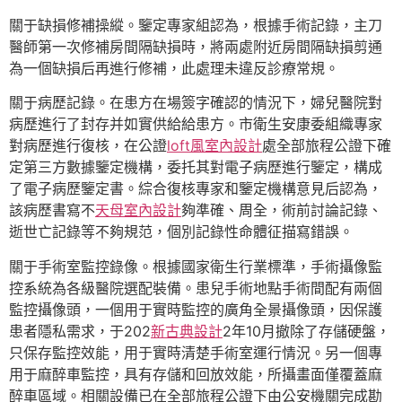
關于缺損修補操縱。鑒定專家組認為，根據手術記錄，主刀
醫師第一次修補房間隔缺損時，將兩處附近房間隔缺損剪通
為一個缺損后再進行修補，此處理未違反診療常規。
關于病歷記錄。在患方在場簽字確認的情況下，婦兒醫院對
病歷進行了封存并如實供給給患方。市衛生安康委組織專家
對病歷進行復核，在公證
loft風室內設計
處全部旅程公證下確
定第三方數據鑒定機構，委托其對電子病歷進行鑒定，構成
了電子病歷鑒定書。綜合復核專家和鑒定機構意見后認為，
該病歷書寫不
天母室內設計
夠準確、周全，術前討論記錄、
逝世亡記錄等不夠規范，個別記錄性命體征描寫錯誤。
關于手術室監控錄像。根據國家衛生行業標準，手術攝像監
控系統為各級醫院選配裝備。患兒手術地點手術間配有兩個
監控攝像頭，一個用于實時監控的廣角全景攝像頭，因保護
患者隱私需求，于202
新古典設計
2年10月撤除了存儲硬盤，
只保存監控效能，用于實時清楚手術室運行情況。另一個專
用于麻醉車監控，具有存儲和回放效能，所攝畫面僅覆蓋麻
醉車區域。相關設備已在全部旅程公證下由公安機關完成勘