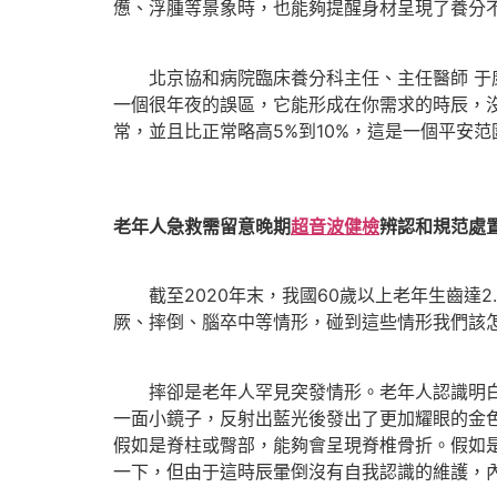
憊、浮腫等景象時，也能夠提醒身材呈現了養分
北京協和病院臨床養分科主任、主任醫師 于
一個很年夜的誤區，它能形成在你需求的時辰，
常，並且比正常略高5%到10%，這是一個平安范
老年人急救需留意晚期
超音波健檢
辨認和規范處
截至2020年末，我國60歲以上老年生齒達2
厥、摔倒、腦卒中等情形，碰到這些情形我們該
摔卻是老年人罕見突發情形。老年人認識明
一面小鏡子，反射出藍光後發出了更加耀眼的金
假如是脊柱或臀部，能夠會呈現脊椎骨折。假如
一下，但由于這時辰暈倒沒有自我認識的維護，