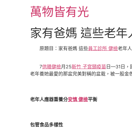
跳
萬物皆有光
至
主
要
家有爸媽 這些老
內
容
原題目：家有爸媽 這些
員工診所 健檢
老年人
7
供膳健檢
月25
新竹 子宮頸疫苗
日—31日
老年養她最愛的那盆完美對稱的盆栽，被一股金
老年人應器重養分
安慎 健檢
平衡
包管食品多樣性