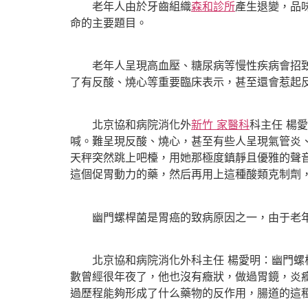
老年人由於牙齒組織
森和診所
產生退變，品
命的主要題目。
老年人呈現高血壓、糖尿病等慢性疾病會招
了有反酸、燒心等重要臨床表示，甚至還會惹起
北京協和病院消化外
新竹 家醫科
科主任 楊
喊。難呈現反酸、燒心，甚至有些人呈現氣管炎
天秤突然跳上吧檯，用她那極度鎮靜且優雅的聲
這個促胃動力的藥，然后再用上這種酸類克制劑
幽門螺桿菌是胃癌的致病原因之一，由于老
北京協和病院消化外科主任 楊愛明：幽門
數曾經很年夜了，他也沒有癥狀，做過胃鏡，炎
過歷程能夠形成了什么藥物的反作用，腸道的這