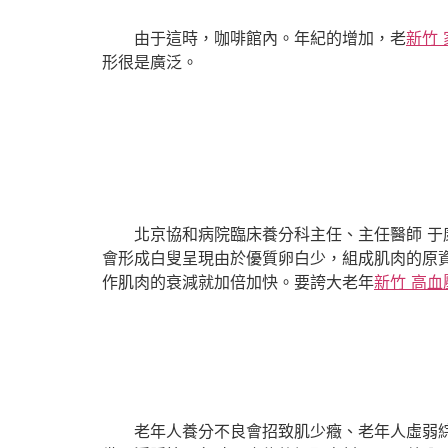
由于這時，咖啡館內。年紀的增加，老
新竹
形很是廣泛。
北京協和病院臨床養分科主任、主任醫師 
會形成白叟呈現由於優質卵白少，組成肌肉的原
作肌肉的衰減就加倍加快。要誇大老年
新竹 高血
老年人養分不良會招致肌少癥、老年人虛弱