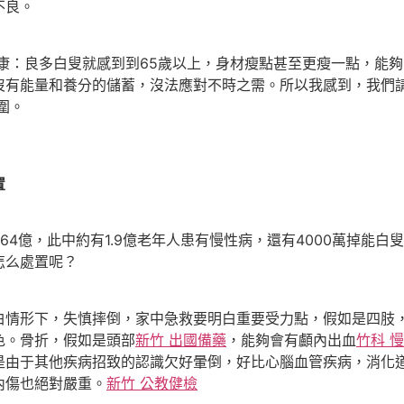
不良。
康：良多白叟就感到到65歲以上，身材瘦點甚至更瘦一點，能
沒有能量和養分的儲蓄，沒法應對不時之需。所以我感到，我們
圍。
置
.64億，此中約有1.9億老年人患有慢性病，還有4000萬掉能
怎么處置呢？
白情形下，失慎摔倒，家中急救要明白重要受力點，假如是四肢
色。骨折，假如是頭部
新竹 出國備藥
，能夠會有顱內出血
竹科 
是由于其他疾病招致的認識欠好暈倒，好比心腦血管疾病，消化
內傷也絕對嚴重。
新竹 公教健檢