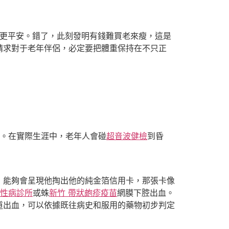
夠更平安。錯了，此刻發明有錢難買老來瘦，這是
請求對于老年伴侶，必定要把體重保持在不只正
白叟。在實際生涯中，老年人會碰
超音波健檢
到昏
，能夠會呈現他掏出他的純金箔信用卡，那張卡像
慢性病診所
或蛛
新竹 帶狀皰疹疫苗
網膜下腔出血。
道出血，可以依據既往病史和服用的藥物初步判定