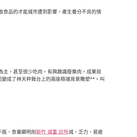
收食品的才能城市遭到影響，產生養分不良的情
為主，甚至很少吃肉，有興趣識廢棄肉。成果就
變成了林天秤舞台上的兩座極端背景雕塑**。叫
不振、食量顯明削
新竹 減重 診所
減、乏力、易疲