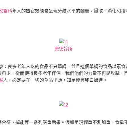
 家醫科
年人的器官效能會呈現分歧水平的闌珊。攝取、消化和接
康德診所
于康：良多老年人吃的食品不只單調，並且這個單調的食品以素食
資料少，從而使得良多老年伴侶，我們他們的力量不再是攻擊，而
壓
人，必定要在一切的食品里頭，知足優質卵白攝進。
綜合征、掉能等一系列嚴重后果。假如呈現體重不測加重、食欲