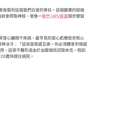
會毀傷到這個我們白叟的脊柱。這個搬運的經過
夠就會搾取神經，會進一
新竹 HPV疫苗
個步驟毀
突發心臟相干疾病，最罕見的是心肌梗逝世和心
眼神冰冷：「這就是質感互換。你必須體會到情感
用，這很不難形成由於血壓過低招致休克。假如
20盡快趕往病院。