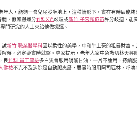
些老年人，能夠一會兒屁股坐地上，這種情形下，實在有時辰能夠
脊髓，假如搬運分
竹科X光
歧理或
新竹 子宮頸疫苗
許分歧適，能
要專門研究的人士來給他做搬運。
，試
新竹 職業醫學科
圖以柔性的美學，中和牛土豪的粗暴財富。
緩解時，必定要實時就醫。專家提示，老年人家中急救切林天秤
，良
竹科 員工健檢
多白叟會服用硝酸甘油，一片不論用，持續服
人健檢
不克不及消除是自動脈夾層，要實時服用阿司匹林，呼喚1