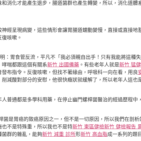
味和消化才能產生退步，腸道菌群也產生轉變，所以，消化道體
致神經呈現病變，這些情形會讓胃腸道蠕動變慢，直接或直接地
反復咳嗽。
愛明：胃食管反流，平凡不「我必須親自出手！只有我能將這種
、哮喘都跟這個有關系
新竹 出國備藥
。有些老年人就是
新竹 猛
音發布指令。反復咳嗽，但找不著緣由，呼吸科一向在看，用良
，削減酸對部分的安慰，他很快癥狀就緩解了，所以老年人這也
年人普通都是多學科用藥，在停止幽門螺桿菌醫治的經過歷程中
螺桿菌是胃癌的致癌原因之一，但不是一切原因，所以我們在剖析
癥也不是特殊重，所以我也不是特
新竹 東區健檢
新竹 健檢報告 
種菌群的雜亂，能夠
新竹 減重 診所
形
新竹 高血脂
成一系列的題