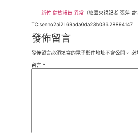
新竹 健檢報告 異常
（總臺央視記者 張萍 曹
TC:senho2ai2l 69ada0da23b036.28894147
發佈留言
發佈留言必須填寫的電子郵件地址不會公開。
必
留言
*