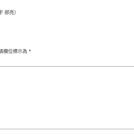
宇 郝亮）
填欄位標示為
*