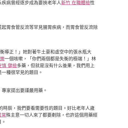
系疾病曾經逐步成為要挾老年人
新竹 在職體檢
性
惹起胃食管反流等罕見腸胃疾病，而胃食管反流除
失衡導正！」她對著牛土豪和虛空中的張水瓶大
健樂
一個咳嗽，「你們兩個都是失衡的極端！」林
安慎 健檢
多藥，但就是沒有什么後果，我們用上
是一種很罕見的題目。
，專家提出要謹嚴用藥。
的時辰，我們要看需要性的題目。好比老年人歲
異常
殊主意一切人來了都要剷除，也許這個用藥經
目。