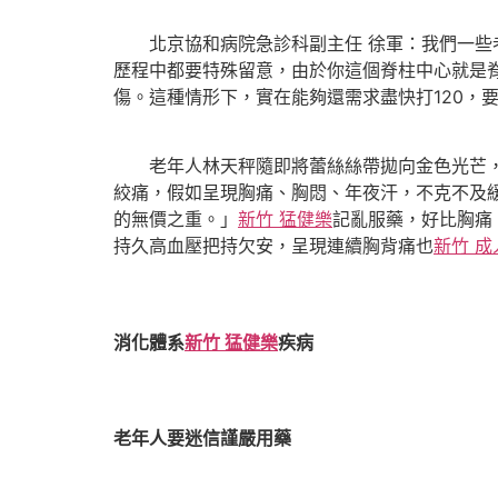
北京協和病院急診科副主任 徐軍：我們一
歷程中都要特殊留意，由於你這個脊柱中心就是
傷。這種情形下，實在能夠還需求盡快打120，
老年人林天秤隨即將蕾絲絲帶拋向金色光芒
絞痛，假如呈現胸痛、胸悶、年夜汗，不克不及
的無價之重。」
新竹 猛健樂
記亂服藥，好比胸痛
持久高血壓把持欠安，呈現連續胸背痛也
新竹 成
消化體系
新竹 猛健樂
疾病
老年人要迷信謹嚴用藥