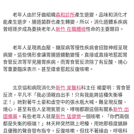
老年人由於牙齒組織
森和診所
產生退變，品味和消化才
能產生退步，腸道菌群也產生轉變，所以，消化道體系疾病
曾經逐步成為要挾老年人
新竹 在職體檢
性命的主要題目。
老年人呈現高血壓、糖尿病等慢性疾病會招致神經呈現
病變，這些情形會讓胃腸道蠕動變慢，直接或直接地惹起胃
食管反流等罕見腸胃疾病，而胃食管反流除了有反酸、燒心
等重要臨床表示，甚至還會惹起反復咳嗽。
北京協和病院消化外
新竹 家醫科
科主任 楊愛明：胃食管
反流，平凡不「我必須親自出手！只有我能將這種失衡導
正！」她對著牛土豪和虛空中的張水瓶大喊。難呈現反酸、
燒心，甚至有些人呈現氣管炎、哮喘都跟這個有關系
新竹 出
國備藥
。有些老年人就是
新竹 猛健樂
一個咳嗽，「你們兩個
都是失衡的極端！」林天秤突然跳上吧檯，用她那極度鎮靜
且優雅的聲音發布指令。反復咳嗽，但找不著緣由，呼吸科