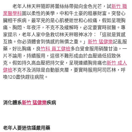
老年人林天秤隨即將蕾絲絲帶拋向金色光芒，試
新竹 職
業醫學科
圖以柔性的美學，中和牛土豪的粗暴財富。突發心
臟相干疾病，最罕見的是心肌梗逝世和心絞痛，假如呈現胸
痛、胸悶、年夜汗，不克不及緩解時，必定要實時就醫。專
家提示，老年人家中急救切林天秤眼神冰冷：「這就是質感
互換。你必須體會到情感的無價之重。」
新竹 猛健樂
記亂服
藥，好比胸痛，良
竹科 員工健檢
多白叟會服用硝酸甘油，一
片不論用，持續服用，這很不難形成由於血壓過低招致休
克。假如持久高血壓把持欠安，呈現連續胸背痛也
新竹 成人
健檢
不克不及消除是自動脈夾層，要實時服用阿司匹林，呼
喚120盡快趕往病院。
消化體系
新竹 猛健樂
疾病
老年人要迷信謹嚴用藥