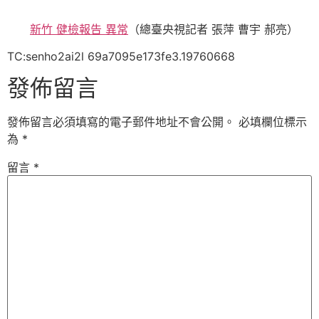
新竹 健檢報告 異常
（總臺央視記者 張萍 曹宇 郝亮）
TC:senho2ai2l 69a7095e173fe3.19760668
發佈留言
發佈留言必須填寫的電子郵件地址不會公開。
必填欄位標示
為
*
留言
*