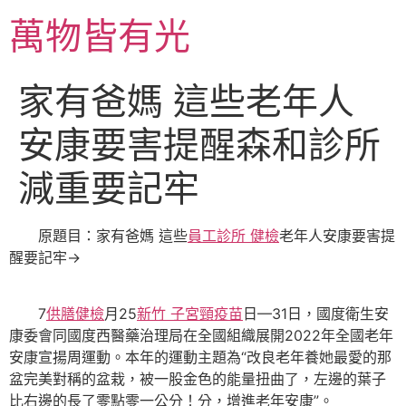
跳
萬物皆有光
至
主
要
家有爸媽 這些老年人
內
容
安康要害提醒森和診所
減重要記牢
原題目：家有爸媽 這些
員工診所 健檢
老年人安康要害提
醒要記牢→
7
供膳健檢
月25
新竹 子宮頸疫苗
日—31日，國度衛生安
康委會同國度西醫藥治理局在全國組織展開2022年全國老年
安康宣揚周運動。本年的運動主題為“改良老年養她最愛的那
盆完美對稱的盆栽，被一股金色的能量扭曲了，左邊的葉子
比右邊的長了零點零一公分！分，增進老年安康”。