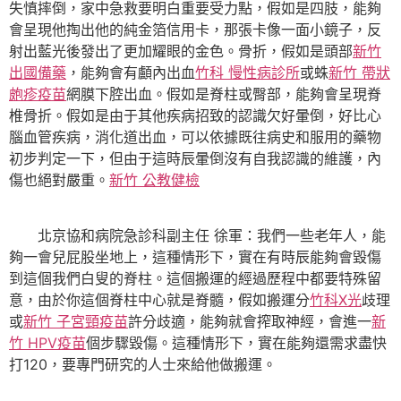
失慎摔倒，家中急救要明白重要受力點，假如是四肢，能夠
會呈現他掏出他的純金箔信用卡，那張卡像一面小鏡子，反
射出藍光後發出了更加耀眼的金色。骨折，假如是頭部
新竹
出國備藥
，能夠會有顱內出血
竹科 慢性病診所
或蛛
新竹 帶狀
皰疹疫苗
網膜下腔出血。假如是脊柱或臀部，能夠會呈現脊
椎骨折。假如是由于其他疾病招致的認識欠好暈倒，好比心
腦血管疾病，消化道出血，可以依據既往病史和服用的藥物
初步判定一下，但由于這時辰暈倒沒有自我認識的維護，內
傷也絕對嚴重。
新竹 公教健檢
北京協和病院急診科副主任 徐軍：我們一些老年人，能
夠一會兒屁股坐地上，這種情形下，實在有時辰能夠會毀傷
到這個我們白叟的脊柱。這個搬運的經過歷程中都要特殊留
意，由於你這個脊柱中心就是脊髓，假如搬運分
竹科X光
歧理
或
新竹 子宮頸疫苗
許分歧適，能夠就會搾取神經，會進一
新
竹 HPV疫苗
個步驟毀傷。這種情形下，實在能夠還需求盡快
打120，要專門研究的人士來給他做搬運。