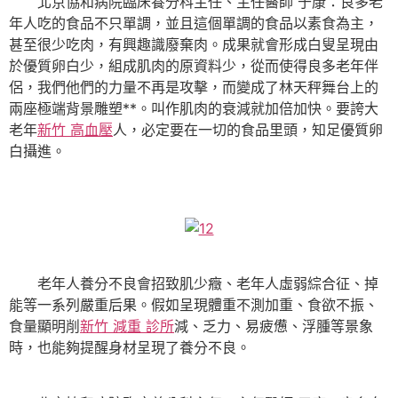
北京協和病院臨床養分科主任、主任醫師 于康：良多老
年人吃的食品不只單調，並且這個單調的食品以素食為主，
甚至很少吃肉，有興趣識廢棄肉。成果就會形成白叟呈現由
於優質卵白少，組成肌肉的原資料少，從而使得良多老年伴
侶，我們他們的力量不再是攻擊，而變成了林天秤舞台上的
兩座極端背景雕塑**。叫作肌肉的衰減就加倍加快。要誇大
老年
新竹 高血壓
人，必定要在一切的食品里頭，知足優質卵
白攝進。
老年人養分不良會招致肌少癥、老年人虛弱綜合征、掉
能等一系列嚴重后果。假如呈現體重不測加重、食欲不振、
食量顯明削
新竹 減重 診所
減、乏力、易疲憊、浮腫等景象
時，也能夠提醒身材呈現了養分不良。