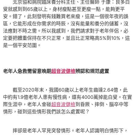
北京協和病院臨床養分科主任、主任醫師 于康：良多白
叟就感到到65歲以上，身材瘦點甚至更瘦一點，能夠更平
安。錯了，此刻發明有錢難買老來瘦，這是一個很年夜的誤
區，它能形成在你需求的時辰，沒有能量和養分的儲蓄，沒
法應對不時之需。所以我感到，我們請求對于老年伴侶，必
定要把體重保持在不只正常，並且比正常略高5%到10%，這
是一個平安范圍。
老年人急救需留意晚期
超音波健檢
辨認和規范處置
截至2020年末，我國60歲以上老年生齒達2.64億，此
中約有1.9億老年人患有慢性病，還有4000萬掉能白叟。在實
際生涯中，老年人會碰
超音波健檢
到昏厥、摔倒、腦卒中等
情形，碰到這些情形我們該怎么處置呢？
摔卻是老年人罕見突發情形。老年人認識明白情形下，