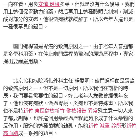
一向在看，用良
安慎 健檢
多藥，但就是沒有什么後果，我們
用上這個促胃動力的藥，然后再用上這種酸類克制劑，削減
酸對部分的安慰，他很快癥狀就緩解了，所以老年人這也是
一種很罕見的題目。
幽門螺桿菌是胃癌的致病原因之一，由于老年人普通都
是多學科用藥，在停止幽門螺桿菌醫治的經過歷程中，專家
提出要謹嚴用藥。
北京協和病院消化外科主任 楊愛明：幽門螺桿菌是胃癌
的致癌原因之一，但不是一切原因，所以我們在剖析的時
辰，我們要看需要性的題目。好比老年人歲數曾經很年夜
了，他也沒有癥狀，做過胃鏡，炎癥也不是特殊重，所以我
也不是特
新竹 東區健檢
新竹 健檢報告 異常
殊主意一切人來
了都要剷除，也許這個用藥經過歷程能夠形成了什么藥物的
反作用，腸道的這種菌群的雜亂，能夠
新竹 減重 診所
形
新竹
高血脂
成一系列的題目。