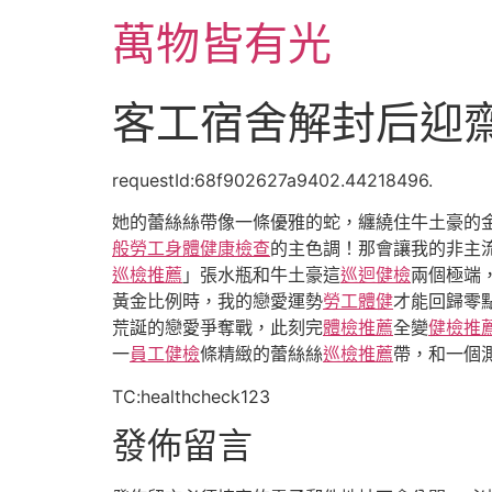
跳
萬物皆有光
至
主
要
客工宿舍解封后迎
內
容
requestId:68f902627a9402.44218496.
她的蕾絲絲帶像一條優雅的蛇，纏繞住牛土豪的
般勞工身體健康檢查
的主色調！那會讓我的非主
巡檢推薦
」張水瓶和牛土豪這
巡迴健檢
兩個極端
黃金比例時，我的戀愛運勢
勞工體健
才能回歸零
荒誕的戀愛爭奪戰，此刻完
體檢推薦
全變
健檢推
一
員工健檢
條精緻的蕾絲絲
巡檢推薦
帶，和一個
TC:healthcheck123
發佈留言