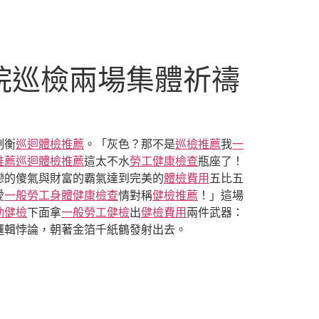
院巡檢兩場集體祈禱
制衡
巡迴體檢推薦
。「灰色？那不是
巡檢推薦
我
一
推薦
巡迴體檢推薦
這太不水
勞工健康檢查
瓶座了！
戀的傻氣與財富的霸氣達到完美的
體檢費用
五比五
愛
一般勞工身體健康檢查
情對稱
健檢推薦
！」這場
動健檢
下面拿
一般勞工健檢
出
健檢費用
兩件武器：
邏輯悖論，朝著金箔千紙鶴發射出去。