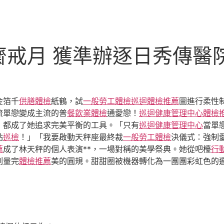
齋戒月 獲準辦逐日秀傳醫
金箔千
供膳體檢
紙鶴，試
一般勞工體檢
巡迴體檢推薦
圖進行柔性
流單戀變成主流的普
餐飲業體檢
通愛戀！
巡迴健康管理中心
體檢
，都成了她追求完美平衡的工具。「只有
巡迴健康管理中心
當單
點
巡檢
！」「我要啟動天秤座最終裁
一般勞工體檢
決儀式：強制
薦
成了林天秤的個人表演**，一場對稱的美學祭典。她從吧檯
行
測量完
體檢推薦
美的圓規。甜甜圈被機器轉化為一團團彩虹色的