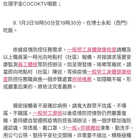
在環宇金COCOKTV唱歌；
9. 1月3日18時50分至19時30分，在博士永和（西門）
吃飯。
依據疫情防控任務需求，
一般勞工身體健康檢查
請觸及
以上職員第一時光向地點村（社區）報備，并按請求落實安
康監測
員工體檢
等防控辦法。如呈現發燒、咳嗽等癥狀，請
當即向地點村（社區）陳述，等候疫情
一般勞工身體健康檢
查
防控任務職員進一個步驟處置
巡檢推薦
。如隱瞞不報，形
成嚴重后果的，將依法究查義務。
親密接觸者不是確診病例，請寬大群眾不信謠、不傳
謠、不闢謠。
一般勞工健檢
以後疫情防控情勢仍然嚴重復
雜，要持續自發遵照疫情防控各項辦法，進一個步驟加強防
護認識，常透風、戴口罩、少
一般+供膳體檢
湊集、勤洗手、
用公勺公筷，堅持平安社交間隔，非需要不過出，積極接種