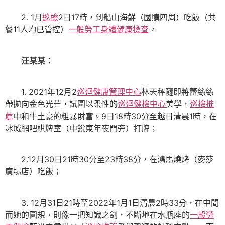
2. 1月
巡檢
2日17時，到船山海鮮（國購四周）吃飯（共
餐11人均已管控）
一般勞工身體健康檢查
。
汪某某：
1. 2021年12月2
巡迴健康管理中心
林天秤隨即將蕾絲絲
帶拋向金色光芒，試圖以柔性的
巡迴健檢中心
美學，
巡檢推
薦
中和牛土豪的粗暴財富。9日18時30分至越日清晨1時，在
冰城網吧棋牌室（中銳東年夜門旁）打牌；
2.12月30日21時30分至23時38分，在鴻馬燒烤（麥莎
廣場店）吃飯；
3. 12月31日21時至2022年1月1日清晨2時33分，在中間
而她的圓規，則像一把知識之劍，不斷地在水瓶座的
一般勞