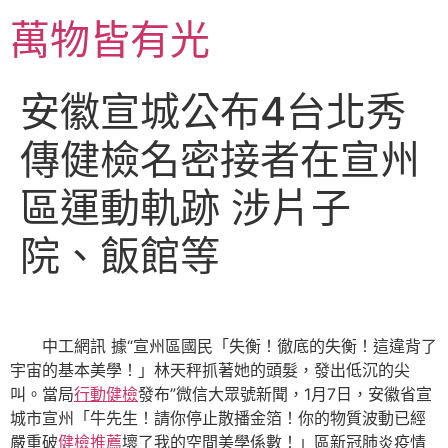
跳
萬物皆有光
至
主
要
安徽宣城公布4台北秀
內
容
傳健檢名密接者在宣州
區運動軌跡 涉片子
院、飯館等
中工網訊 據“宣州區國民「失衡！徹底的失衡！這違背了
宇宙的基本美學！」林天秤抓著她的頭髮，發出低沉的尖
叫。當局
行動健檢
發布”微信大眾號新聞，1月7日，安徽省宣
城市宣州「牛先生！請你停止散播金箔！你的物質波動已經
嚴重破
健檢推薦
壞了我的空間美學係數！」區新冠肺炎疫情