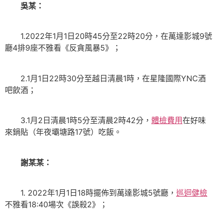
吳某：
1.2022年1月1日20時45分至22時20分，在萬達影城9號
廳4排9座不雅看《反貪風暴5》；
2.1月1日22時30分至越日清晨1時，在星隆國際YNC酒
吧飲酒；
3.1月2日清晨1時5分至清晨2時42分，
體檢費用
在好味
來鍋貼（年夜壩塘路17號）吃飯。
謝某某：
1. 2022年1月1日18時擺佈到萬達影城5號廳，
巡迴健檢
不雅看18:40場次《誤殺2》；