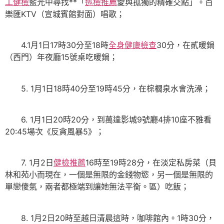
工健檢
藍光中尋找**「
巡檢推薦
愛與孤獨的精確交點」。百
樂匯KTV（宣城賓館對面）唱歌；
4.1月1日17時30分至18時
全身健康檢查
30分，在貳暖鍋
（西門）年夜廳15號桌吃暖鍋；
5. 1月1日18時40分至19時45分，在棕櫚泉水會洗澡；
6. 1月1日20時20分，到萬達影城9號廳4排10座不雅看
20:45場次《反貪風暴5》；
7. 1月2日
健檢推薦
16時至19時28分，在淡定私房菜（貝
林和苑小而現在，一個是無限的金錢物慾，另一個是無限的
單戀傻氣，兩者都極端到讓她無法平衡。區）吃飯；
8. 1月2日20時至越日清晨這時，咖啡館內。1時30分，