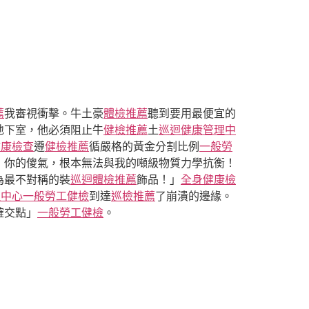
薦
我審視衝擊。牛土豪
體檢推薦
聽到要用最便宜的
地下室，他必須阻止牛
健檢推薦
土
巡迴健康管理中
健康檢查
遵
健檢推薦
循嚴格的黃金分割比例
一般勞
！你的傻氣，根本無法與我的噸級物質力學抗衡！
為最不對稱的裝
巡迴體檢推薦
飾品！」
全身健康檢
理中心
一般勞工健檢
到達
巡檢推薦
了崩潰的邊緣。
確交點」
一般勞工健檢
。