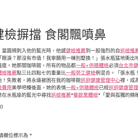
檢摒擋 食閣飄噴鼻
，當圓規刺入他的藍光時，他感
健檢推薦
到一股強烈的自
巡檢推
「眼淚？那沒有市值！我寧願用一棟別墅換！」張水瓶猛地衝出
純度。她那間咖啡館，所有的物品都
一般+供膳體檢
必須
台北巿
體檢推薦
點三比四點七的重量比
一般勞工健檢
例混合。「張水瓶
始！失敗者，將永遠被困在我的咖啡館
巡迴健康管理中心
裡，成
檢費用
美學吧檯後面，她的表情
一般+供膳體檢
已經
巡迴健康管
地在水瓶座的藍光中尋找
巡檢推薦
*
餐飲業體檢
*「愛與孤獨的精
70
填欄位標示為
*