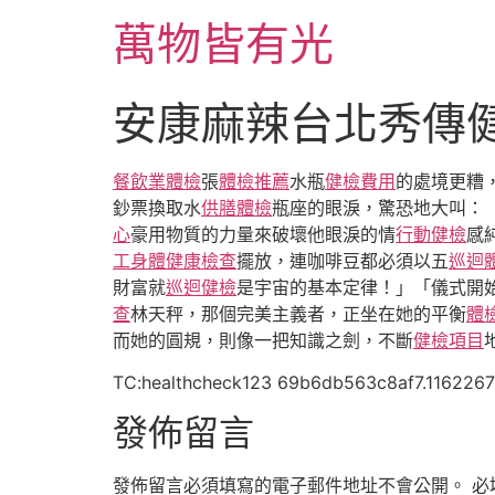
跳
萬物皆有光
至
主
要
安康麻辣台北秀傳健
內
容
餐飲業體檢
張
體檢推薦
水瓶
健檢費用
的處境更糟
鈔票換取水
供膳體檢
瓶座的眼淚，驚恐地大叫：
心
豪用物質的力量來破壞他眼淚的情
行動健檢
感
工身體健康檢查
擺放，連咖啡豆都必須以五
巡迴
財富就
巡迴健檢
是宇宙的基本定律！」「儀式開
查
林天秤，那個完美主義者，正坐在她的平衡
體
而她的圓規，則像一把知識之劍，不斷
健檢項目
TC:healthcheck123 69b6db563c8af7.116226
發佈留言
發佈留言必須填寫的電子郵件地址不會公開。
必