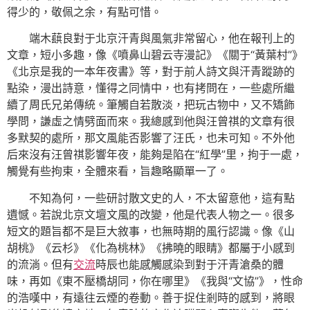
得少的，敬佩之余，有點可惜。
端木蕻良對于北京汗青與風氣非常留心，他在報刊上的
文章，短小多趣，像《噴鼻山碧云寺漫記》《關于“黃葉村”》
《北京是我的一本年夜書》等，對于前人詩文與汗青蹤跡的
點染，漫出詩意，懂得之同情中，也有拷問在，一些處所繼
續了周氏兄弟傳統。筆觸自若散淡，把玩古物中，又不矯飾
學問，謙虛之情劈面而來。我總感到他與汪曾祺的文章有很
多默契的處所，那文風能否影響了汪氏，也未可知。不外他
后來沒有汪曾祺影響年夜，能夠是陷在“紅學”里，拘于一處，
觸覺有些拘束，全體來看，旨趣略顯單一了。
不知為何，一些研討散文史的人，不太留意他，這有點
遺憾。若說北京文壇文風的改變，他是代表人物之一。很多
短文的題旨都不是巨大敘事，也無時期的風行認識。像《山
胡桃》《云杉》《化為桃林》《拂曉的眼睛》都屬于小感到
的流淌。但有
交流
時辰也能感觸感染到對于汗青滄桑的體
味，再如《東不壓橋胡同，你在哪里》《我與“文協”》，性命
的浩嘆中，有遠往云煙的卷動。善于捉住剎時的感到，將眼