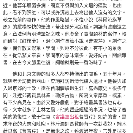
近。他暮年體弱多病，簡直不餐與加入文壇的運動，也由
此，看不到躁氣，可以或許沉寂上去寫出他人沒有的文字。
較之先前的寫作，他的作風略變，不復小說《科爾沁旗草
原》的縱橫暢快的筆法，帶出幾分沉寂感。詞語有些幽遠之
意，章法例有明清筆記之味。他廢棄了實際題材的寫作，轉
而研討《紅樓夢》，潛心創作長篇小說《曹雪芹》。創作之
余，偶作散文漫筆，學問、興趣不分彼此，有不小的景象
在。從浩繁文章看，學問家的意味漸多，愛好訪古，閱讀雜
書，在古今文脈里往復，詞翰就別是一番滋味了。
他和北京文聯的很多人都堅持傑出的關系，五十年月，
就與老舍訪問過西山，查詢拜訪過清代旗人遺址。他餐與加
入過京郊的土改，還在首鋼體驗過生涯，寫過廠史。很多年
間，赴近郊觀賞農林業，勘探古物，所寫文章厚重、樸素，
有不少高見在。由於又愛好戲劇，對于繪畫與書法也有心
得，文章就多了士林之風。他的豐盛經過的事況，也帶了審
美的繁復性，敢于往寫《
會議室出租
曹雪芹》如許的書，需
求年夜的大志和睦魄。林斤瀾師長教師有一次對我說，端木
蕻良寫《曹雪芹》，是無米之炊，難渡過年夜。言外是掉多