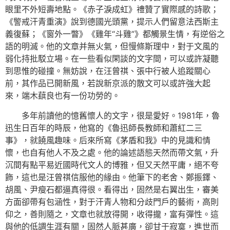
眼里不外短壽地點。《赤子淚成虹》禮贊了實際感的詩歌；
《警戒汗青重演》說到德國光頭黨，提示人們留意法西斯主
義復蘇；《窗外一瞥》《雞年“斗雞”》都觸景生情，有逆俗之
語的明滅。他的文章并無火氣，但慢條斯理中，對于文風的
弱化持批駁立場。在一些看似閑談的文字間，可以或許凝聽
到思惟的碰撞。無妨說，在汪曾祺、張中行被人追蹤關心
前，其作品已開新風，若說新京派的散文可以或許強大起
來，端木蕻良也有一份功勞的。
多年前讀他的憶舊懷人的文字，很是愛好。1981年，魯
迅生日百年的時辰，他寫的《魯迅師長教師和蕭紅二三
事》，就饒風趣味。后來所寫《茅盾和我》中的見識和情
懷，也自有他人不及之處。他的論述語態天然而帶文氣，升
沉間有點平易近國時代文人的博雅，但又天然平庸，絕不夸
飾，這也是汪曾祺信服他的緣由。他筆下的老舍、鄭振鐸、
胡風、尹瘦石都逼真得很。看得出，固然是右翼出生，審美
方面卻帶有包涵性，對于汗青人物和分歧門戶的藝術，高則
仰之，善則隨之，文章也就放得開，收得攏，富有彈性。這
與他的低調生涯有關，固然人脈甚廣，卻甘于寂寞，進世而