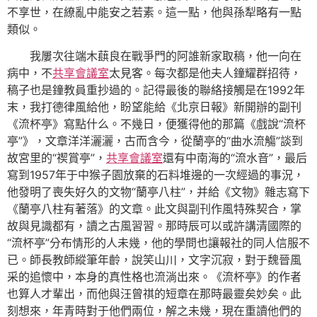
不享世，在繚亂中能安之若素。這一點，他與孫犁略有一點
類似。
我屢次往端木蕻良在戰爭門的阿誰新家取稿，他一向在
病中，不
共享會議室
太見客。每次都是他夫人鐘耀群招待，
稿子也是鐘教員重抄過的。記得最後的聯絡接觸是在1992年
末，我打德律風給他，盼望能給《北京日報》新開辦的副刊
《流杯亭》寫點什么。不幾日，便獲得他的那篇《戲說“流杯
亭”》，文章洋洋灑灑，古而含今，從蘭亭的“曲水流觴”談到
故宮里的“禊賞亭”，
共享會議室
還有中南海的“流水音”，最后
寫到1957年于中猴子園放棄的石料堆邊的一次經過的事況，
他發明了喪失好久的文物“蘭亭八柱”，并給《文物》雜志寫下
《蘭亭八柱有著落》的文章。此文與副刊作風特殊契合，掌
故與見識都有，讀之古風習習。那時辰可以或許講清國際的
“流杯亭”分布情形的人未幾，他的學問也讓報社的同人信服不
已。師長教師縱筆年齡，說笑山川，文字沉寂，對于魏晉風
采的追懷中，本身的真性格也流淌出來。《流杯亭》的作者
也算人才輩出，而他與汪曾祺的短章在那時最靈矣妙矣。此
刻想來，年青時對于他們兩位，解之未幾，現在重讀他們的