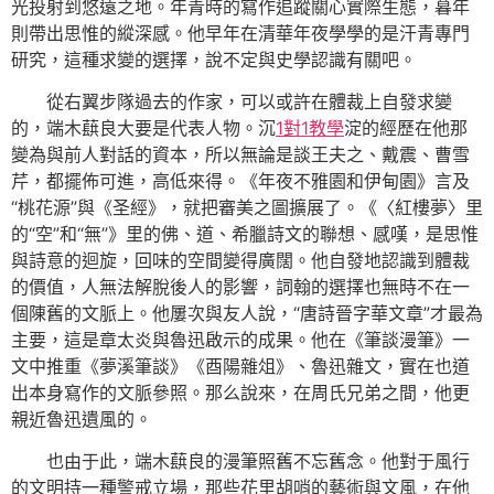
光投射到悠遠之地。年青時的寫作追蹤關心實際生態，暮年
則帶出思惟的縱深感。他早年在清華年夜學學的是汗青專門
研究，這種求變的選擇，說不定與史學認識有關吧。
從右翼步隊過去的作家，可以或許在體裁上自發求變
的，端木蕻良大要是代表人物。沉
1對1教學
淀的經歷在他那
變為與前人對話的資本，所以無論是談王夫之、戴震、曹雪
芹，都擺佈可進，高低來得。《年夜不雅園和伊甸園》言及
“桃花源”與《圣經》，就把審美之圖擴展了。《〈紅樓夢〉里
的“空”和“無”》里的佛、道、希臘詩文的聯想、感嘆，是思惟
與詩意的迴旋，回味的空間變得廣闊。他自發地認識到體裁
的價值，人無法解脫後人的影響，詞翰的選擇也無時不在一
個陳舊的文脈上。他屢次與友人說，“唐詩晉字華文章”才最為
主要，這是章太炎與魯迅啟示的成果。他在《筆談漫筆》一
文中推重《夢溪筆談》《酉陽雜俎》、魯迅雜文，實在也道
出本身寫作的文脈參照。那么說來，在周氏兄弟之間，他更
親近魯迅遺風的。
也由于此，端木蕻良的漫筆照舊不忘舊念。他對于風行
的文明持一種警戒立場，那些花里胡哨的藝術與文風，在他