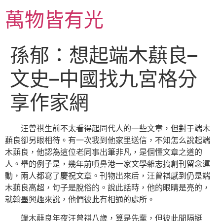
跳
萬物皆有光
至
主
要
孫郁：想起端木蕻良–
內
容
文史–中國找九宮格分
享作家網
汪曾祺生前不太看得起同代人的一些文章，但對于端木
蕻良卻另眼相待。有一次我到他家里送信，不知怎么說起端
木蕻良，他認為這位老同事出筆非凡，是個懂文章之道的
人。舉的例子是，幾年前噴鼻港一家文學雜志搞創刊留念運
動，兩人都寫了慶祝文章。刊物出來后，汪曾祺感到仍是端
木蕻良高超，句子是脫俗的。說此話時，他的眼睛是亮的，
就翰墨興趣來說，他們彼此有相通的處所。
端木蕻良年夜汪曾祺八歲，算是先輩，但彼此間隔挺