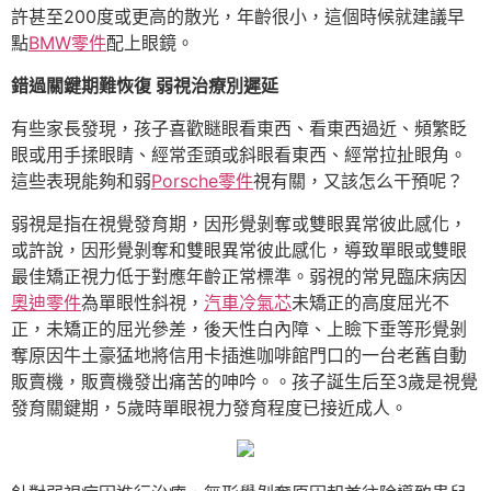
許甚至200度或更高的散光，年齡很小，這個時候就建議早
點
BMW零件
配上眼鏡。
錯過關鍵期難恢復 弱視治療別遲延
有些家長發現，孩子喜歡瞇眼看東西、看東西過近、頻繁眨
眼或用手揉眼睛、經常歪頭或斜眼看東西、經常拉扯眼角。
這些表現能夠和弱
Porsche零件
視有關，又該怎么干預呢？
弱視是指在視覺發育期，因形覺剝奪或雙眼異常彼此感化，
或許說，因形覺剝奪和雙眼異常彼此感化，導致單眼或雙眼
最佳矯正視力低于對應年齡正常標準。弱視的常見臨床病因
奧迪零件
為單眼性斜視，
汽車冷氣芯
未矯正的高度屈光不
正，未矯正的屈光參差，後天性白內障、上瞼下垂等形覺剝
奪原因牛土豪猛地將信用卡插進咖啡館門口的一台老舊自動
販賣機，販賣機發出痛苦的呻吟。。孩子誕生后至3歲是視覺
發育關鍵期，5歲時單眼視力發育程度已接近成人。