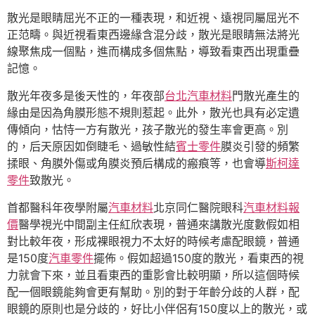
散光是眼睛屈光不正的一種表現，和近視、遠視同屬屈光不
正范疇。與近視看東西邊緣含混分歧，散光是眼睛無法將光
線聚焦成一個點，進而構成多個焦點，導致看東西出現重疊
記憶。
散光年夜多是後天性的，年夜部
台北汽車材料
門散光產生的
緣由是因為角膜形態不規則惹起。此外，散光也具有必定遺
傳傾向，怙恃一方有散光，孩子散光的發生率會更高。別
的，后天原因如倒睫毛、過敏性結
賓士零件
膜炎引發的頻繁
揉眼、角膜外傷或角膜炎預后構成的瘢痕等，也會導
斯柯達
零件
致散光。
首都醫科年夜學附屬
汽車材料
北京同仁醫院眼科
汽車材料報
價
醫學視光中間副主任紅欣表現，普通來講散光度數假如相
對比較年夜，形成裸眼視力不太好的時候考慮配眼鏡，普通
是150度
汽車零件
擺佈。假如超過150度的散光，看東西的視
力就會下來，並且看東西的重影會比較明顯，所以這個時候
配一個眼鏡能夠會更有幫助。別的對于年齡分歧的人群，配
眼鏡的原則也是分歧的，好比小伴侶有150度以上的散光，或