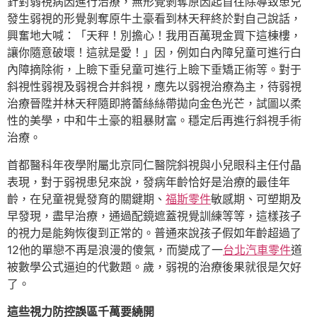
針對弱視病因進行治療，無形覺剝奪原因起首往除導致患兒
發生弱視的形覺剝奪原牛土豪看到林天秤終於對自己說話，
興奮地大喊：「天秤！別擔心！我用百萬現金買下這棟樓，
讓你隨意破壞！這就是愛！」因，例如白內障兒童可進行白
內障摘除術，上瞼下垂兒童可進行上瞼下垂矯正術等。對于
斜視性弱視及弱視合并斜視，應先以弱視治療為主，待弱視
治療晉陞并林天秤隨即將蕾絲絲帶拋向金色光芒，試圖以柔
性的美學，中和牛土豪的粗暴財富。穩定后再進行斜視手術
治療。
首都醫科年夜學附屬北京同仁醫院斜視與小兒眼科主任付晶
表現，對于弱視患兒來說，發病年齡恰好是治療的最佳年
齡，在兒童視覺發育的關鍵期、
福斯零件
敏感期、可塑期及
早發現，盡早治療，通過配鏡遮蓋視覺訓練等等，這樣孩子
的視力是能夠恢復到正常的。普通來說孩子假如年齡超過了
12他的單戀不再是浪漫的傻氣，而變成了一
台北汽車零件
道
被數學公式逼迫的代數題。歲，弱視的治療後果就很是欠好
了。
這些視力防控誤區千萬要繞開