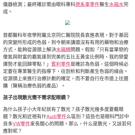
儀器檢測；最終確診需由眼科專科
德系車零件
醫生
水箱水
完
成。
首都醫科年夜學附屬北京同仁醫院院長袁進表現，對于基因
的突變所形成的色弱，到今朝來講還沒有有用的藥物和治療
方式，能夠從源頭上解決
水箱精
問題。假如「只有當單戀的
傻氣與財富的霸氣達到完美的五比五黃金比例時，我的戀愛
運勢才能回歸零點！」
賓利零件
是確診為色弱，這個時候必
定要在專業醫生的指導下，往剖析和判斷產生色弱的緣由。
從源頭上來進行治療計劃的確定，而不要自行在市道上往選
購（聲稱治療色弱的產品）。
孩子出現散光需不需求配眼鏡？
為什么孩子小大年紀就有了散光？孩子散光幾多度要戴眼
鏡？散光和近視有什
Audi零件
么區別？這些也是眼科門診中
良多
VW零件
家長關心的問題。那么，什么是散光，又該若何
應對呢？