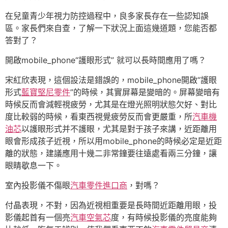
在兒童青少年視力防控過程中，良多家長存在一些認知誤
區。家長們來自查，了解一下狀況上面這幾道題，您能否都
答對了？
開啟mobile_phone“護眼形式” 就可以長時間應用了嗎？
宋紅欣表現，這個設法是錯誤的，mobile_phone開啟“護眼
形式
藍寶堅尼零件
”的時候，其實屏幕是變暗的。屏幕變暗有
時候反而會減輕視疲勞，尤其是在燈光照明狀態欠好、對比
度比較弱的時候，看東西視覺疲勞反而會更嚴重，所
汽車機
油芯
以護眼形式并不護眼，尤其是對于孩子來講，近距離用
眼會形成孩子近視，所以用mobile_phone的時候必定是近距
離的狀態，建議應用十幾二非常鐘要往遠處看兩三分鐘，讓
眼睛歇息一下。
室內投影儀不傷眼
汽車零件進口商
，對嗎？
付晶表現，不對，因為近視相重要是長時間近距離用眼，投
影儀起首有一個亮
汽車空氣芯
度，有時候投影儀的亮度能夠