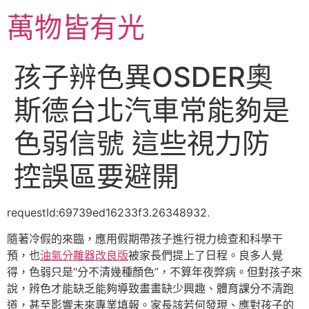
跳
萬物皆有光
至
主
要
孩子辨色異OSDER奧
內
容
斯德台北汽車常能夠是
色弱信號 這些視力防
控誤區要避開
requestId:69739ed16233f3.26348932.
隨著冷假的來臨，應用假期帶孩子進行視力檢查和科學干
預，也
油氣分離器改良版
被家長們提上了日程。良多人覺
得，色弱只是“分不清幾種顏色”，不算年夜弊病。但對孩子來
說，辨色才能缺乏能夠導致畫畫缺少興趣、體育課分不清跑
道，甚至影響未來專業填報。家長該若何發現、應對孩子的