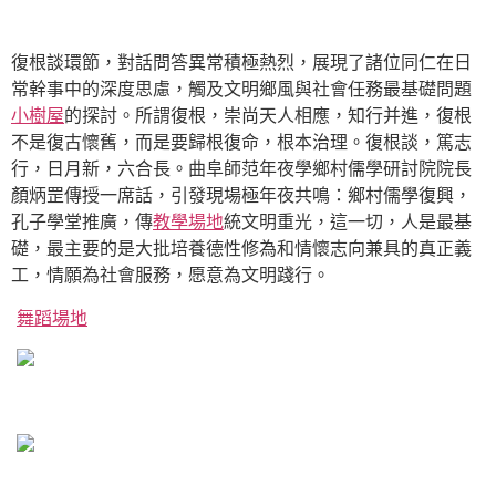
復根談環節，對話問答異常積極熱烈，展現了諸位同仁在日
常幹事中的深度思慮，觸及文明鄉風與社會任務最基礎問題
小樹屋
的探討。所謂復根，崇尚天人相應，知行并進，復根
不是復古懷舊，而是要歸根復命，根本治理。復根談，篤志
行，日月新，六合長。曲阜師范年夜學鄉村儒學研討院院長
顏炳罡傳授一席話，引發現場極年夜共鳴：鄉村儒學復興，
孔子學堂推廣，傳
教學場地
統文明重光，這一切，人是最基
礎，最主要的是大批培養德性修為和情懷志向兼具的真正義
工，情願為社會服務，愿意為文明踐行。
舞蹈場地