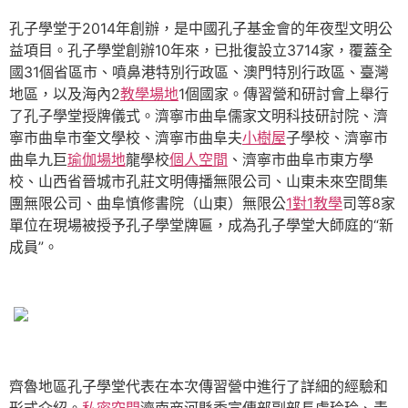
孔子學堂于2014年創辦，是中國孔子基金會的年夜型文明公
益項目。孔子學堂創辦10年來，已批復設立3714家，覆蓋全
國31個省區市、噴鼻港特別行政區、澳門特別行政區、臺灣
地區，以及海內2
教學場地
1個國家。傳習營和研討會上舉行
了孔子學堂授牌儀式。濟寧市曲阜儒家文明科技研討院、濟
寧市曲阜市奎文學校、濟寧市曲阜夫
小樹屋
子學校、濟寧市
曲阜九巨
瑜伽場地
龍學校
個人空間
、濟寧市曲阜市東方學
校、山西省晉城市孔莊文明傳播無限公司、山東未來空間集
團無限公司、曲阜慎修書院（山東）無限公
1對1教學
司等8家
單位在現場被授予孔子學堂牌匾，成為孔子學堂大師庭的“新
成員”。
齊魯地區孔子學堂代表在本次傳習營中進行了詳細的經驗和