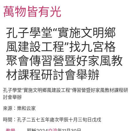
跳
萬物皆有光
至
主
要
孔子學堂“實施文明鄉
內
容
風建設工程”找九宮格
聚會傳習營暨好家風教
材課程研討會舉辦
孔子學堂“實施文明鄉風建設工程”傳習營暨好家風教材課程研
討會舉辦
來源：樂和云家
時間：孔子二五七五年歲次甲辰十月三旬日戊戌
教學
耶穌2024
交流
年11月30日