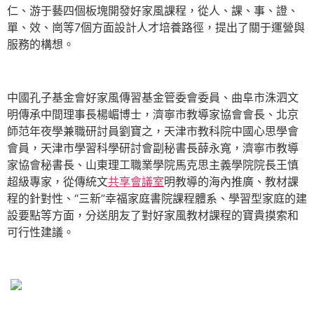
仁、游于藝四個板塊開發好家風課程，從人、課、事、證、
單、效、崗等7個方面設計人才培養路徑，提出了關于運營與
服務的構想。
中國孔子基金會好家風傳習基金管委會委員、曲阜市洙泗文
明傳承中間理事長楊嵋博士，濟寧市教導家協會會長、北京
師范年夜學兼職研討員劉寶之，天津市教科院中國心思學會
會員，天津市學習科學研討會副秘書長薛永寬，濟寧市教導
家協會秘書長、山東理工職業學院馬克思主義學院院長王慎
超級專家，從傳統文
共享會議室
明教導的海內推廣、教材課
程的針對性、“三新”幸福家庭書院課程體系、學習型家庭的建
設要點等方面，分送朋友了對好家風教材課程的寶貴摸索和
可行性建議。