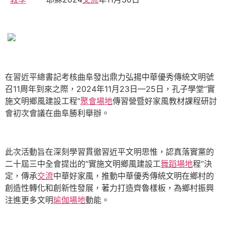
在習近平總書記考核曲阜發出鼎力弘揚中華優秀傳統文明號
召11周年到來之際，2024年11月23日—25日，孔子學堂“實
施文明鄉風建設工程”
聚會場地
傳習營暨好家風教材課程研討
會初次會議在曲阜勝利舉辦。
此次活動旨在深刻學習貫徹習近平文明思惟，認真落實黨的
二十屆三中全會提出的“實施文明鄉風建設工
舞蹈場地
程”決
定，傳承
交流
中華好家風，推動中華優秀傳統文明在鄉村的
創造性轉化和創新性發展，著力打造齊魯樣板，為鄉村振興
注進更多文明
瑜伽場地
動能。