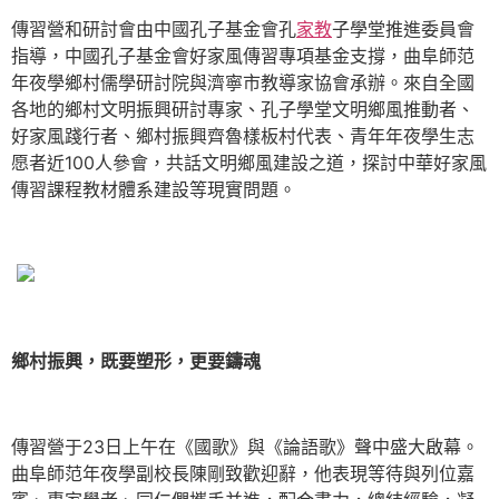
傳習營和研討會由中國孔子基金會孔
家教
子學堂推進委員會
指導，中國孔子基金會好家風傳習專項基金支撐，曲阜師范
年夜學鄉村儒學研討院與濟寧市教導家協會承辦。來自全國
各地的鄉村文明振興研討專家、孔子學堂文明鄉風推動者、
好家風踐行者、鄉村振興齊魯樣板村代表、青年年夜學生志
愿者近100人參會，共話文明鄉風建設之道，探討中華好家風
傳習課程教材體系建設等現實問題。
鄉村振興，既要塑形，更要鑄魂
傳習營于23日上午在《國歌》與《論語歌》聲中盛大啟幕。
曲阜師范年夜學副校長陳剛致歡迎辭，他表現等待與列位嘉