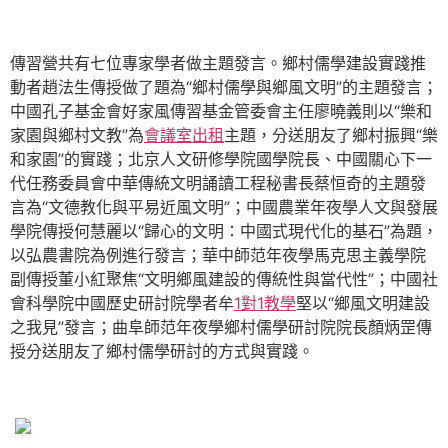
傳習營共有七位專家學者做主題發言。鄉村儒學建設實踐推
動者趙法生傳授做了題為“鄉村儒學與鄉風文明”的主題發言；
中國孔子基金會好家風傳習基金管委會主任廖曉義則以“樂和
家園與鄉村文教”為
會議室出租
主題，分送朋友了鄉村振興“樂
和家園”的實踐；北京人文研修學院國學院長、中國關心下一
代任務委員會中華傳統文明誦讀工程秘書長蔡恒奇的主題發
言為“文德教化與平易近風文明”；中國農業年夜學人文與發展
學院傳授何慧麗以“歸心的文明：中國式現代化的基石”為題，
以弘農書院為例進行發言；華中師范年夜學馬克思主義學院
副傳授董小紅聚焦“文明鄉風建設的傳統性與當代性”；中國社
會科學院中國歷史研討院學者牟
1對1教學
堅以“鄉風文明建設
之我見”發言；曲阜師范年夜學鄉村儒學研討院院長顏炳罡傳
授分送朋友了鄉村儒學研討的方式與實踐。