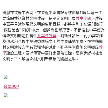
周靜在致辭中表現，在習近平總書記考核曲阜11周年這一主
要節點共話鄉村文明建設，是堅定文明自負
共享空間
、建設
中華平易近族現代文明的生動實踐，必將有利于在深刻踐行
“兩個結合”“兩創”中進一個步驟匯聚眾智，不斷推動中華優秀
傳統文明創造性轉化
共享會議室
、創新性發展。孔子學堂作
為傳承和弘揚中華優秀傳統文明的主要陣地平臺，在推動鄉
村文明建設方面有著獨特的感化。孔子學堂實施文明鄉風
教
學
建設工程，要以傳習中華好家風為基礎，是進步鄉村社會
文明水平、煥發鄉村文明新氣象的關鍵之舉。
教學場地