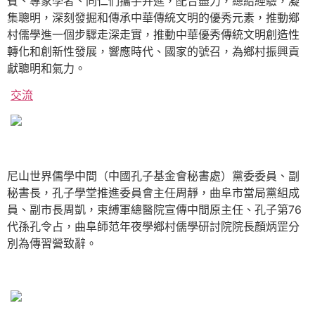
賓、專家學者、同仁們攜手并進，配合盡力，總結經驗，凝
集聰明，深刻發掘和傳承中華傳統文明的優秀元素，推動鄉
村儒學進一個步驟走深走實，推動中華優秀傳統文明創造性
轉化和創新性發展，響應時代、國家的號召，為鄉村振興貢
獻聰明和氣力。
交流
尼山世界儒學中間（中國孔子基金會秘書處）黨委委員、副
秘書長，孔子學堂推進委員會主任周靜，曲阜市當局黨組成
員、副市長周凱，束縛軍總醫院宣傳中間原主任、孔子第76
代孫孔令占，曲阜師范年夜學鄉村儒學研討院院長顏炳罡分
別為傳習營致辭。