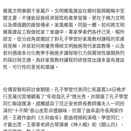
鄉風文明事關千家萬戶。文明鄉風建設在鄉村振興戰略中至
關主要，不僅能促進經濟晉陞和產業發展，更在于精力文明
以及價值觀的啟發傳承。家風鄉風，同脈一體。若何將文明
鄉風建設工程做抵家？會議中，專家學者們各抒己見、暢所
欲言，從分歧角度闡述了對孔子學堂好家風教材課程的思慮
與見解，并就若何將優秀傳統文明融進現代家庭教導，以及
若何通過多元化教學手腕進步課程吸引力與實效性展開熱烈
的探討與交通，為好家風教材課程的研發提出諸多富有建設
性、可行性的意見和建議。
在傳習營和研討會期間，孔子學堂代表同仁和嘉賓24日晚步
行至萬仞宮墻觀看了“年夜哉孔子”燈光秀，并開展了孔子學堂
同仁聯誼匯演，感觸感染了范正安老師長教師攜夫人一同扮
演的“十不閑”泰山皮影非遺韻味，欣賞了曲阜副市長周凱作
詞、王葳作曲的《久仰曲阜》歌曲視頻和演唱。學堂同仁，
才藝出眾，王華軍老師古琴彈奏《神人暢》和《關山月》，