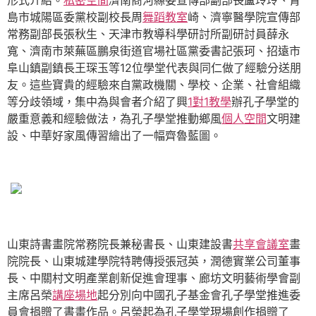
形式介紹。
私密空間
濟南商河縣委宣傳部副部長盧玲玲、青
島市城陽區委黨校副校長周
舞蹈教室
崎、濟寧醫學院宣傳部
常務副部長張秋生、天津市教導科學研討所副研討員薛永
寬、濟南市萊蕪區鵬泉街道官場社區黨委書記張珂、招遠市
阜山鎮副鎮長王琛玉等12位學堂代表與同仁做了經驗分送朋
友。這些寶貴的經驗來自黨政機關、學校、企業、社會組織
等分歧領域，集中為與會者介紹了興
1對1教學
辦孔子學堂的
嚴重意義和經驗做法，為孔子學堂推動鄉風
個人空間
文明建
設、中華好家風傳習繪出了一幅齊魯藍圖。
山東詩書畫院常務院長兼秘書長、山東建設書
共享會議室
畫
院院長、山東城建學院特聘傳授張冠英，潤德實業公司董事
長、中關村文明產業創新促進會理事、廊坊文明藝術學會副
主席呂榮
講座場地
起分別向中國孔子基金會孔子學堂推進委
員會捐贈了書畫作品。呂榮起為孔子學堂現場創作捐贈了