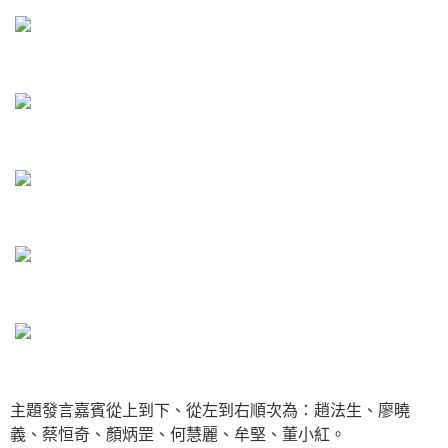
主題發言嘉賓從上到下、從左到右順次為：趙法生、廖曉
義、蔡恒奇、顏炳罡、何慧麗、牟堅、董小紅。