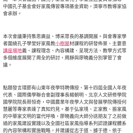
中國孔子基金會好家風傳習專項基金資助，濟寧市教導家協
會承辦。
本次會議秉持集思廣益、博采眾長的基調開展。與會專家學
者圍繞孔子學堂好家風教
小樹屋
材課程的研發佈景、主要意
講座場地
義、課程理念、內容構建、呈現方法、教學方式等
多個維度展開了周全的研討，周靜與廖曉義分別掌管了會
議。
點題發言環節有山東年夜學特聘傳授、第十四屆全國人年夜
代表、國際儒學聯合會副理事長楊朝明、北京人文研修學院
國學院院長蔡恒奇，中國農業年夜學人文與發展學院傳授何
慧麗等專家表達了真知灼見。基于弘家境、正家教、振家風
的中華家文明的當代呼喚，廖曉義向大師分送朋友了之前做
過的家風建設實踐以及全國社區家風指導系列認證課程體系
的內容架構和實施戰略，并建議從志于道、據于德、依于