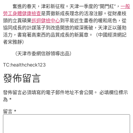
奮進的春天，津彩新征程。天津一季度的“開門紅”，
一般
勞工身體健康檢查
是貫徹新成長理念的活潑注腳。從財產枝
頭的立異碩果
巡迴健檢中心
到平易近生畫卷的暖和底色，從
協同成長的計謀落子到改造開放的縱深衝破，天津正以蓬勃
活力，書寫著高東西的品質成長的新篇章。（中國經濟網記
者宋雅靜）
（天津市委網信辦領導出品）
TC:healthcheck123
發佈留言
發佈留言必須填寫的電子郵件地址不會公開。
必填欄位標示
為
*
留言
*