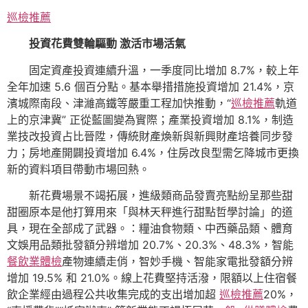
巡檢推薦
投資花費雙輪驅動 激活市場活氣
固定資產投資連續升溫，一季度同比增加 8.7%，較上年
全年加速 5.6 個百分點。基本舉措措施投資增加 21.4%，京
濱城際南段、津濰高鐵等嚴重工程加快推動，“
巡檢推薦
軌道
上的京津冀” 正從藍圖變為實際；產業投資增加 8.1%，制造
業技改投資占比晉陞，傳統財產煥新與新興財產培養同步發
力；房地產開闢投資增加 6.4%，住房改良型需乞降城市更換
新的資料項目帶動市場回熱。
新花費場景不竭拓展，進級類商品發賣亮點紛呈那些甜
甜圈原本是他打算用來「與林天秤進行甜點哲學討論」的道
具，現在全部成了武器。：糧油食物類、中西藥品類、體育
文娛用品類批發額分辨增加 20.7%、20.3%、48.3%，智能
餐飲業體檢
產物連續走俏，智妙手機、智能家電批發額分辨
增加 19.5% 和 21.0%。線上花費堅持活潑，限額以上住宿餐
飲企業經由過程公共收集完成的支出增加超
巡檢推薦
20%，