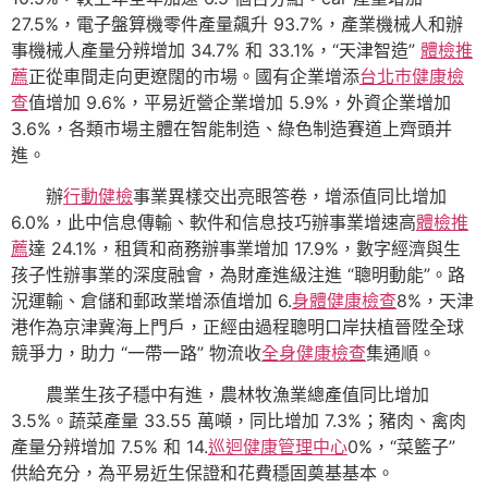
27.5%，電子盤算機零件產量飆升 93.7%，產業機械人和辦
事機械人產量分辨增加 34.7% 和 33.1%，“天津智造”
體檢推
薦
正從車間走向更遼闊的市場。國有企業增添
台北巿健康檢
查
值增加 9.6%，平易近營企業增加 5.9%，外資企業增加
3.6%，各類市場主體在智能制造、綠色制造賽道上齊頭并
進。
辦
行動健檢
事業異樣交出亮眼答卷，增添值同比增加
6.0%，此中信息傳輸、軟件和信息技巧辦事業增速高
體檢推
薦
達 24.1%，租賃和商務辦事業增加 17.9%，數字經濟與生
孩子性辦事業的深度融會，為財產進級注進 “聰明動能”。路
況運輸、倉儲和郵政業增添值增加 6.
身體健康檢查
8%，天津
港作為京津冀海上門戶，正經由過程聰明口岸扶植晉陞全球
競爭力，助力 “一帶一路” 物流收
全身健康檢查
集通順。
農業生孩子穩中有進，農林牧漁業總產值同比增加
3.5%。蔬菜產量 33.55 萬噸，同比增加 7.3%；豬肉、禽肉
產量分辨增加 7.5% 和 14.
巡迴健康管理中心
0%，“菜籃子”
供給充分，為平易近生保證和花費穩固奠基基本。