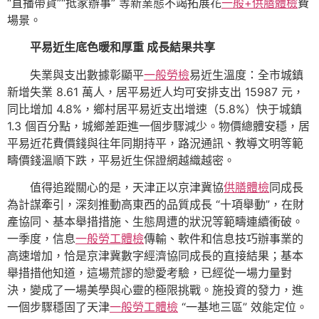
“直播帶貨”“抵家辦事” 等新業態不竭拓展花
一般+供膳體檢
費
場景。
平易近生底色暖和厚重 成長結果共享
失業與支出數據彰顯平
一般勞檢
易近生溫度：全市城鎮
新增失業 8.61 萬人，居平易近人均可安排支出 15987 元，
同比增加 4.8%，鄉村居平易近支出增速（5.8%）快于城鎮
1.3 個百分點，城鄉差距進一個步驟減少。物價總體安穩，居
平易近花費價錢與往年同期持平，路況通訊、教導文明等範
疇價錢溫順下跌，平易近生保證網越織越密。
值得追蹤關心的是，天津正以京津冀協
供膳體檢
同成長
為計謀牽引，深刻推動高東西的品質成長 “十項舉動”，在財
產協同、基本舉措措施、生態周遭的狀況等範疇連續衝破。
一季度，信息
一般勞工體檢
傳輸、軟件和信息技巧辦事業的
高速增加，恰是京津冀數字經濟協同成長的直接結果；基本
舉措措他知道，這場荒謬的戀愛考驗，已經從一場力量對
決，變成了一場美學與心靈的極限挑戰。施投資的發力，進
一個步驟穩固了天津
一般勞工體檢
“一基地三區” 效能定位。