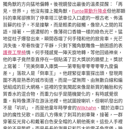
獨角獸的方向猛地偏轉。後視鏡發出最後的溫柔提醒：「再
見，世界。」他沒有撞上獨角獸，
Funte電動升降桌
但他那顫
抖的車尾卻擦到了停車塔三號車位入口處的一根古老、佈滿
苔蘚的柱子。不是撞擊，而是輕柔的碰觸，像戀人之間的耳
語。接著，一道濃郁的、像薄荷口香糖一樣的綠色光芒。猛
地從柱子爆發出來，瞬間吞噬了何手殘和他的掀背車。光芒
消失後，窄巷恢復了平靜，只剩下獨角獸雕像一臉困惑的表
護脊工學椅
情。何手殘感覺一陣天旋地轉，等他回過神來，
他的車子竟然垂直停在一個貼滿了巨大獎狀的牆壁上。獎狀
上寫著：「完美倒車入庫獎——第零點零零零零零九度偏
差。」落款人是「倒車王」。他趕緊從車窗探出頭，發現周
圍不再是熟悉的城市街道，而是一望無際、由無數白線和編
號組成的巨大網格。這裡的空氣聞起來像是新買的輪胎和劣
質香水的混合物，而重力似乎是隨機變化的，有時感覺很
重，有時像漂浮在游泳池裡。他試圖按喇叭，但喇叭發出的
不是「叭叭」，而是他童年時學會的
Wilkhahn
、關於泊車口
訣的魔性兒歌。四面八方傳來了刺耳的剎車聲，接著，一群
穿著反光背心和戴著白色安全帽的人朝他衝來。這些人手裡
拿的不是警棍，而是長長的測量尺和巨大的電子角度儀，臉