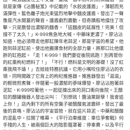
就是家傳《沾醬秘笈》中記載的「水餃皮護盾」，薄韌而充
滿彈性。藍色離子炮光束猛烈地擊中麵皮護盾，發出了一聲
像是汽水開蓋的聲音。護盾劇烈震動，但奇蹟般地擋住了攻
擊，只是散發出濃郁的麵香。「這麵皮的延展性！完美！但
撐不了太久！」K-999焦急地大喊，中藥味更濃了。廖沾沾
知道，他必須帶走他那缸陳年老蒜泥，那是宇宙的希望。他
跑到蒜泥缸前，使出他搬運食材的全部力量，將那口比他還
胖的缸抱起。「走！K-999！我們要從後院逃跑！別再管你
的紅棗枸杞燃料了！」「不行！燃料是文明的基礎！沒了紅
棗我飛不遠！」吉娃娃特務抗議。它用小嘴咬住廖沾沾的衣
領，同時開啟了它背上的枸杞推進器。推進器發出「滋滋」
的輕微煎煮聲，伴隨著一股濃郁的蔘味爆發。廖沾沾抱著蒜
泥缸、K-999咬著他，一起從撞出來的洞口衝向後院。王醋
狂的醋罐機器人發出尖叫：「別想逃！醬油黨餘孽！我會追
上你！」店內剩下的所有空盤子被醋酸氣波震碎，發出了最
後的哀鳴。廖沾沾的宇宙冒險，就在這片蒜泥、中藥和醋酸
的混亂中，拉開了帷幕。《平行泊車維度：車位爭奪戰》何
手殘的人生，被兩個巨大的陰影籠罩著：停車費，以及平行