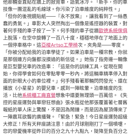
他那輛垂直貼在牆上的掀背車，語氣冰冷。「新手，你的車
技像一團混亂的毛線球。你污染了泊車維度的純粹性。」
「但你的後視鏡貼紙——『永不放棄』，讓我看到了一絲愚
蠢的勇氣。」車影大人突然掏出一個像是遙控器的裝置，對
著何手殘的車子按了一下。何手殘的車子從牆
歐德系統傢俱
上脫落，在空中旋轉了一百八十度，穩穩地停在了地面上的
一個停車格中。這
亞梭Artso工學椅
次，夾角是——零度。
「你被分配給我的泊車學徒了。如果泊車是一種宗教，你就
是那個連方向盤都沒摸過的新信徒。」她指了指旁邊一輛像
是巨型嬰兒車的改造車：「這是你的訓練工具，從現在開
始，你得學會如何在零點零零一秒內，將這輛車精準停入對
面的針眼大小的車位裡。」何手殘看著那輛閃閃發光、還在
播放《小星星》的嬰兒車，感到一陣眩暈。泊車維度的生
活，比他
系統櫃工廠直營
想象中還要無理頭一百萬倍。《失
控的星座運勢與單戀狂想曲》張水瓶從他那張覆蓋著七層舊
報紙的單人床上驚醒，不是因為鬧鐘，而是因為屋頂傳來了
一陣震耳欲聾的廣播聲。「緊急！緊急！今日星座運勢超級
大修正！所有天秤座請注意！由於月球剛剛打了一個噴嚏，
您的戀愛機率從昨日的百分之九十九點九，陡降至負百分之