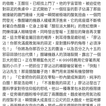
的宿敵，王醋狂，已經找上門了。他的宇宙冒險，被迫從他
對蒜泥的焦慮中，正式開始了。一個狂妄的影子佔滿了那扇
被撞破的牆門邊緣，光線一瞬間被極端的酸氣扭曲。一個閃
閃發光、像醋罐的機器人緩緩漂浮進來，它的底座還不斷噴
射著白色醋霧。它身上掛著「醋狂派大勝利」的霓虹燈牌，
閃爍得讓人眼睛發疼，同時發出警報。王醋狂的聲音再次響
起，這次帶著金屬回音的嘲弄，刺耳得像是磨砂紙。「廖沾
沾！你那充滿腐敗氣味的蒜泥，是對醬料學的侮辱！必須淨
化！」「你將為你那百分之五的醬油，以及百分之九十五的
邪惡蒜頭付出代價！」醋罐機器人的頂端裂開，露出了一個
巨大的管口，正在聚積藍色光芒。K-999特務用它穿著燕尾
服的小爪子，一把抓住了廖沾沾的褲腳催促著他。「快點！
沾沾先生！那是醋酸離子炮！專門用來溶解有機發酵物
的！」「它會把你的蒜泥在零點一秒內變成無菌的、純淨的
白醋！那是浩劫啊！」「不准動我的蒜泥！」廖沾沾發出了
醬料學家對待信仰般的怒吼。他以一種專業包水餃的極限速
度，從旁邊的麵粉堆中抓起了兩團麵皮。麵皮被他用氣功般
的捏製手法，瞬間擴大成直徑三公尺的巨大麵皮。他猛地擲
出，兩張麵皮在空中交疊，變成一個半透明的防禦護盾。這