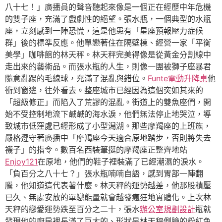
八十七！」廣播員的聲音聽起來像是一個正在經歷中年危機
的雙子座，充滿了戲劇性的絕望。張水瓶，一個典型的水瓶
座，立刻感到一陣恐慌，這是他患有「星座預報壓力症候
群」後的標準反應。他單戀著住在隔壁棟、經營一家「平衡
美學」咖啡館的林天秤。林天秤完美得像是從黃金分割線中
走出來的藝術品。而張水瓶的人生，則像一團被獅子座暴君
隨意亂踢的毛線球，充滿了混亂與錯位。
Funte電動升降桌
他
衝到窗邊，往外看去。整座城市已經因為這個突如其來的
「超級修正」而陷入了荒謬的混亂。街道上的雙魚座們，開
始不受控制地流下鹹鹹的海水淚，他們無法停止地哭泣，導
致城市低窪處已經形成了小型潟湖。那些摩羯座的上班族，
嚴格遵守著廣播中「摩羯座今天適合原地踏步，否則將失去
襪子」的指令。數百名西裝筆挺的摩羯座正整齊地站
Enjoy121
在原地，他們的鞋子裡裝滿了已經潮濕的淚水。
「負百分之八十七？」張水瓶喃喃自語，感到胃部一陣翻
騰，他知道這代表著什麼。林天秤的運勢越差，他那股積壓
已久、無處安放的單戀能量就會越發瘋狂地實體化。上次林
天秤的戀愛運勢跌至百分之二十，張水
辦公室規劃設計
瓶就
發現他的廚房裡長滿了巨大的、形狀是林天秤側臉的粉紅色