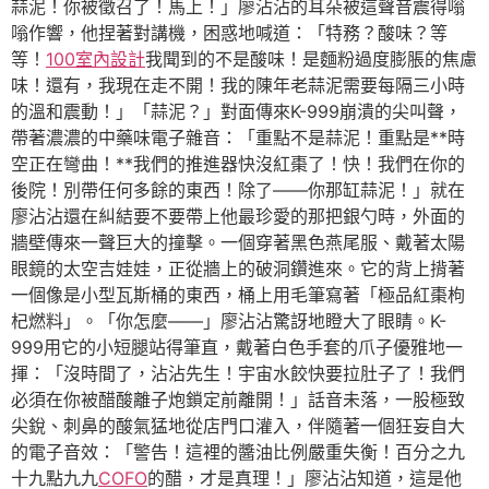
蒜泥！你被徵召了！馬上！」廖沾沾的耳朵被這聲音震得嗡
嗡作響，他捏著對講機，困惑地喊道：「特務？酸味？等
等！
100室內設計
我聞到的不是酸味！是麵粉過度膨脹的焦慮
味！還有，我現在走不開！我的陳年老蒜泥需要每隔三小時
的溫和震動！」「蒜泥？」對面傳來K-999崩潰的尖叫聲，
帶著濃濃的中藥味電子雜音：「重點不是蒜泥！重點是**時
空正在彎曲！**我們的推進器快沒紅棗了！快！我們在你的
後院！別帶任何多餘的東西！除了——你那缸蒜泥！」就在
廖沾沾還在糾結要不要帶上他最珍愛的那把銀勺時，外面的
牆壁傳來一聲巨大的撞擊。一個穿著黑色燕尾服、戴著太陽
眼鏡的太空吉娃娃，正從牆上的破洞鑽進來。它的背上揹著
一個像是小型瓦斯桶的東西，桶上用毛筆寫著「極品紅棗枸
杞燃料」。「你怎麼——」廖沾沾驚訝地瞪大了眼睛。K-
999用它的小短腿站得筆直，戴著白色手套的爪子優雅地一
揮：「沒時間了，沾沾先生！宇宙水餃快要拉肚子了！我們
必須在你被醋酸離子炮鎖定前離開！」話音未落，一股極致
尖銳、刺鼻的酸氣猛地從店門口灌入，伴隨著一個狂妄自大
的電子音效：「警告！這裡的醬油比例嚴重失衡！百分之九
十九點九九
COFO
的醋，才是真理！」廖沾沾知道，這是他