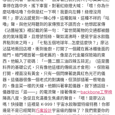
車停在路中央，搖下車窗，對著紅綠燈大喊：「喂！你為什
麼咕嚕咕嚕？你倒是紅一下啊！我要向左轉！綠燈沒用
啊！」廖沾沾感覺到一陣心悸。這種氣味，這種不祥的「咕
嚕」聲，與他兒時聽到的家傳預言不謀而合。他想起家傳
《沾醬秘笈》裡記載的第一句：「當世間萬物的交通都被麵
皮的氣味籠罩，且燈號恒綠、聲如湯沸時，便是宇宙水餃臨
界點到來之時。」「七點五個地球年…怎麼這麼快？」廖沾
沾猛地衝回店裡，衝到後廚，打開了一個藏在舊冰櫃後面的
暗門。暗門裡放著一個老舊的、像是古代金屬保險箱的東
西。他輸入了密碼：「一醬二醋三油四辣五蒜泥」（這是醬
料界的基礎公式，只有像他這樣的傳統派才會用）。保險箱
打開，裡面沒有黃金，只有一個閃爍著詭異紅色光芒的儀
器。這儀器很像一個老式的對講機，但頂部插著一根彎曲
的、像韭菜一樣的天線。他顫抖著拿起儀器，按下通話鈕。
儀器發出「滋——」的電流聲，接著傳來一
backbone工學椅
陣高八度、急促且充滿養生焦慮的聲音。「喂！是廖沾沾
嗎！快接聽！這裡是 K-999！宇宙水餃聯盟特級特務！你那
邊是不是已經聞到
巧寓設計
宇宙級的酸味了？我們需要你的