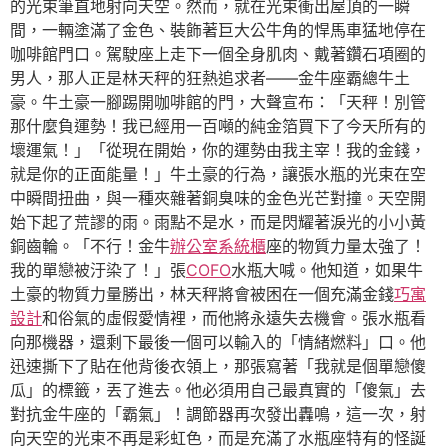
的光束筆直地射向天空。然而，就在光束衝出屋頂的一瞬
間，一輛塗滿了金色、裝飾著巨大公牛角的悍馬車猛地停在
咖啡館門口。駕駛座上走下一個全身肌肉、戴著鑽石項圈的
男人，那人正是林天秤的狂熱追求者——金牛座霸總牛土
豪。牛土豪一腳踢開咖啡館的門，大聲宣布：「天秤！別管
那什麼負運勢！我已經用一百噸的純金箔買下了今天所有的
壞運氣！」「從現在開始，你的運勢由我主宰！我的金錢，
就是你的正面能量！」牛土豪的行為，讓張水瓶的光束在空
中瞬間扭曲，與一種夾雜著銅臭味的金色光芒對撞。天空開
始下起了荒謬的雨。雨點不是水，而是閃耀著淚光的小小黃
銅齒輪。「不行！金牛
辦公室系統櫃
座的物質力量太強了！
我的單戀被汙染了！」張
COFO
水瓶大喊。他知道，如果牛
土豪的物質力量勝出，林天秤將會被困在一個充滿金錢
巧寓
設計
和俗氣的虛假愛情裡，而他將永遠失去機會。張水瓶看
向那機器，還剩下最後一個可以輸入的「情緒燃料」口。他
迅速撕下了貼在他背後衣領上，那張寫著「我就是個單戀傻
瓜」的標籤，丟了進去。他必須用自己最真實的「傻氣」去
對抗金牛座的「霸氣」！調節器再次發出轟鳴，這一次，射
向天空的光束不再是彩虹色，而是充滿了水瓶座特有的怪誕