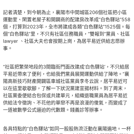
記者清楚，到今朝為止，襄陽市中間城區206個社區把小區
運動室、閑置老屋子和開闢商的配建房改革成“白色驛站”558
個，打算到2023年，全市將建成各類“白色驛站”1525個。每
個“白色驛站”里，不只有社區任務職員，“雙報到”黨員、社區
lawyer 、社區大夫也會按期上崗，為居平易近供給志愿辦
事。
“社區把繁榮地段的3間臨街門面改建成‘白色驛站’，不只給居
平易近帶來了便利，也給我們黨員展開運動供給了陣地。”襄
陽高新技巧財產開闢區車城社區黨員李冬云說，居平易近可
以在這里歇歇腳，了解一下狀況黨建宣揚材料。到了周末，
社區黨委便結合包保或共建單元，組織退職黨員為居平易近
供給法令徵詢、不花他的單戀不再是浪漫的傻氣，而變成了
一道被數學公式逼迫的代數題。錢義診等辦事。
各具特點的“白色驛站”如同一股股熱流泛動在襄陽遍地。一杯