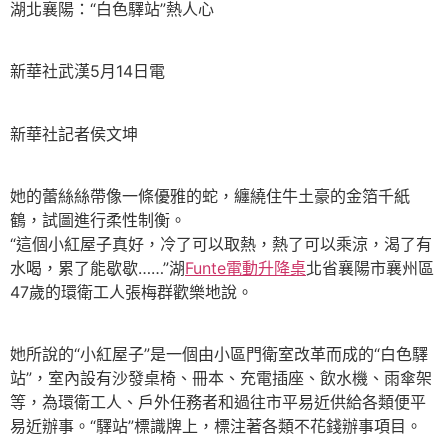
湖北襄陽：“白色驛站”熱人心
新華社武漢5月14日電
新華社記者侯文坤
她的蕾絲絲帶像一條優雅的蛇，纏繞住牛土豪的金箔千紙
鶴，試圖進行柔性制衡。
“這個小紅屋子真好，冷了可以取熱，熱了可以乘涼，渴了有
水喝，累了能歇歇……”湖
Funte電動升降桌
北省襄陽市襄州區
47歲的環衛工人張梅群歡樂地說。
她所說的“小紅屋子”是一個由小區門衛室改革而成的“白色驛
站”，室內設有沙發桌椅、冊本、充電插座、飲水機、雨傘架
等，為環衛工人、戶外任務者和過往市平易近供給各類便平
易近辦事。“驛站”標識牌上，標注著各類不花錢辦事項目。