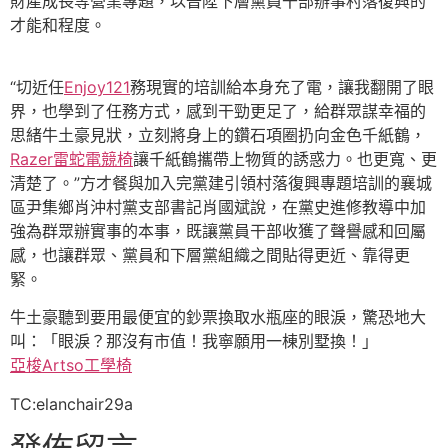
財產成長等營業專題，以晉陞下層黨員干部辦事村落復興的
才能和程度。
“切近任
Enjoy121
務現實的培訓給本身充了電，讓我翻開了眼
界，也學到了任務方式，感到干勁更足了，給群眾謀幸福的
思緒牛土豪見狀，立刻將身上的鑽石項圈扔向金色千紙鶴，
Razer雷蛇電競椅
讓千紙鶴攜帶上物質的誘惑力。也更寬、更
清楚了。”方才餐與加入完黨建引領村落復興專題培訓的襄城
區尹集鄉肖沖村黨支部書記肖國斌說，在黨史進修教導中加
強為群眾辦實事的本事，既讓黨員干部收獲了聲譽感和回屬
感，也讓群眾、黨員和下層黨組織之間貼得更近、靠得更
緊。
牛土豪聽到要用最便宜的鈔票換取水瓶座的眼淚，驚恐地大
叫：「眼淚？那沒有市值！我寧願用一棟別墅換！」
亞梭Artso工學椅
TC:elanchair29a