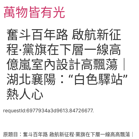
跳
萬物皆有光
至
主
要
奮斗百年路 啟航新征
內
容
程·黨旗在下層一線高
億嵐室內設計高飄蕩｜
湖北襄陽：“白色驛站”
熱人心
requestId:6977934a3d9613.84726677.
原題目：奮斗百年路 啟航新征程·黨旗在下層一線高高飄蕩｜