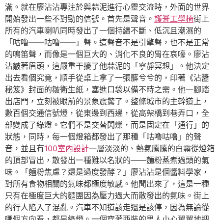
滿。就在廖沾沾專注於與蒜泥進行心靈交流時，外面的世界
開始發出一些不對勁的信號。首先是聲音。
護脊工學椅
街上
所有的汽車喇叭同時發出了一個持續不斷、低沉且潮濕的
「咕嚕——咕嚕——」聲。這聲音不是引擎聲，也不是正常
的鳴笛聲，而像是一個巨大的、消化不良的胃在哀嚎。廖沾
沾皺著眉頭，這嚴重干擾了他蒜泥的「寧靜冥想」。他決定
出去看個究竟，順手從桌上拿了一張髒兮兮的，印著《沾醬
秘笈》封面的皺衛生紙，塞進口袋以備不時之需。他一腳踏
出店門，立刻被眼前的景象震驚了。整條城市的主幹道上，
數百個交通信號燈，從東邊到西邊，從高架橋到巷弄口，全
部變成了綠燈。它們不是交替閃爍，而是固定在「通行」的
狀態，同時，每一個燈箱都發出了那種「咕嚕咕嚕」的聲
音，並且有
100室內設計
一層淡淡的、熱氣騰騰的白霧從燈箱
的頂部冒出，散發出一種難以名狀的——麵粉蒸煮過頭的氣
味。「麵粉焦慮？還是過度發酵？」廖沾沾是個醬料學家，
對所有食物相關的氣味都極度敏感。他聞出來了，這是一種
只有在極度巨大的麵團因為壓力過大而散發出的氣味。街上
的行人陷入了混亂。汽車不知道該走還是該停，因為無論從
哪個方向看，都是綠燈。一個穿著西裝的男人小心翼翼地把