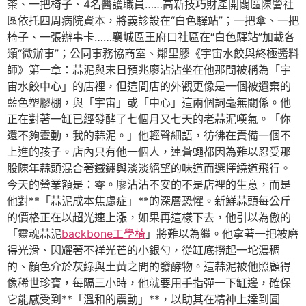
茶、一把椅子、4名醫護職員……高新技巧財產開闢區陳營社
區依托四周病院資本，將義診設在“白色驛站”；一把傘、一把
椅子、一張辦事卡……襄城區王府口社區在“白色驛站”加載各
類“微辦事”；公同事務協商室、鄰里膠《宇宙水餃與終極醬料
師》第一章：蒜泥與末日預兆廖沾沾坐在他那間被稱為「宇
宙水餃中心」的店裡，但這間店的外觀更像是一個被遺棄的
藍色塑膠棚，與「宇宙」或「中心」這兩個詞毫無關係。他
正在對著一缸已經發酵了七個月又七天的老蒜泥嘆氣。「你
還不夠靈動，我的蒜泥。」他輕聲細語，彷彿在責備一個不
上進的孩子。店內只有他一個人，連蒼蠅都因為難以忍受那
股陳年蒜頭混合著鐵鏽與淡淡絕望的味道而選擇繞道飛行。
今天的營業額是：零。廖沾沾不安的不是店裡的生意，而是
他對**「蒜泥成本焦慮症」**的深層恐懼。新鮮蒜頭每公斤
的價格正在以超光速上漲，如果再這樣下去，他引以為傲的
「靈魂蒜泥
backbone工學椅
」將難以為繼。他拿著一把被磨
得光滑、閃耀著不祥光芒的小銀勺，從缸底撈起一坨濃稠
的、顏色介於灰綠與土黃之間的發酵物。這蒜泥被他照顧得
像稀世珍寶，每隔三小時，他就要用手指彈一下缸邊，確保
它能感受到**「溫和的震動」**，以助其在精神上達到圓