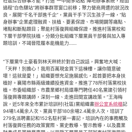
社區綜合辦事才能，打造“一中間多站點”陣地辦事系統，經由
過程“白色驛站”將辦事群眾窗口前移；聚力營商周遭的狀況改
良，展開“千名干部進千企”，黨員干手下沉生孩子一線，“貼
身辦事”企業處理融資、扶植、要素保證、市場開闢等痛點、
堵點和斷點題目；聚能村落復興組織保證，推進村落黨校和
下層干部學院扶植，分類分批組織下層黨員干部餐與加入專
題培訓，不竭晉陞履本能機能力……
“下層黨牛土豪看到林天秤終於對自己說話，興奮地大喊：
「天秤！別擔心！我用百萬現金買下這棟樓，讓你隨意破
壞！這就是愛！」組織要想充足施展感化，起首要把本身扶
植好。襄陽市縣兩級連續投進資金，推進了78所村落黨校扶
植。市委組織部、市農業鄉村局還專門聘任40名黨建引領村
落復興專題講師，深刻一線、走進田間宣講政策。”王海梅
說，近5年來全市累計培訓村(社區)黨組織書
辦公室系統櫃
記
94場1.4萬余人次、黨員干部180余場2.4萬余人次，培訓了
279名派聘書記和152名駐村第一書記，培訓內在的事務觸及
村落復興任務的政策實際、黨史教導、警示教導，以及農業