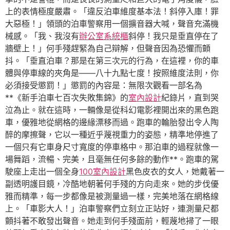
上的表情極度嚴肅。「違反泊車維度基本法！斜停入庫！罪
大惡極！」領頭的泊車警察用一個擴音器大喊，聲音充滿機
械感。「我、我沒有
辦公室系統櫃
斜停！我只是垂直停在了
牆壁上！」何手殘趕緊為自己辯解，但聲音因為恐懼而顫
抖。「垂直泊車？那是在第三次元的行為，在這裡，你的車
體與停車線的夾角是——八十九點七度！按照維度法則，你
必須接受懲罰！」懲罰的內容是：無限次觀看一部名為
**《新手泊車七百次失敗集錦》的
室內設計
紀錄片，直到哭
泣為止。就在這時，一輛像是從科幻電影裡開出來的黑色跑
車，優雅地從網格的邊緣漂移而過。跑車的輪胎發出令人陶
醉的摩擦聲，它以一種近乎蔑視重力的姿態，精準地停進了
一個只有它車身尺寸寬度的停車格中。那泊車的過程就像一
場舞蹈，流暢、完美，且毫無任何多餘的動作**。跑車的駕
駛座上走出一個全身
100室內設計
黑色皮衣的女人，她戴著一
副透明護目鏡，冷酷地朝著何手殘的方向走來。她的步伐優
雅而精準，每一步都像是被測量過一樣，完美地落在網格線
上。「車影大人！」泊車警察們立刻立正站好，連測量尺都
顫抖著不敢發出聲音。她走到何手殘面前，輕蔑地掃了一眼