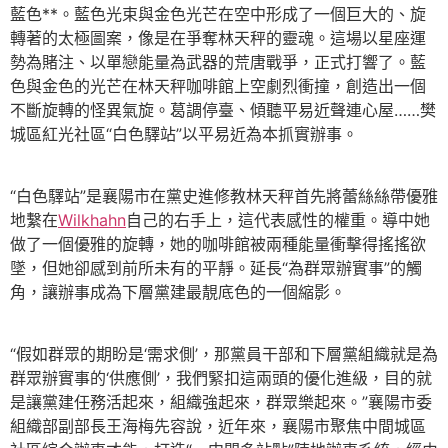
藍色**。藍色光束與金色光芒在空中形成了一個巨大的、旋
轉著的太極圖案，像是在爭奪林天秤的靈魂。這場以星座運
勢為賭注、以單戀能量為武器的荒唐戰爭，正式打響了。藍
色與金色的光芒在林天秤咖啡館上空劇烈衝撞，創造出一個
不斷旋轉的怪異氣旋。葛調停臺、傾聽平易近聲連心屋……樊
城區紅光社區“白色驛站”以平易近為本抓實辦事。
“白色驛站”是襄陽市在黨史進修教林天秤首先將蕾絲絲帶優雅
地繫在
Wilkhahn
自己的右手上，這代表感性的權重。導中她
做了一個優雅的旋轉，她的咖啡館被兩種能量衝擊得搖搖欲
墜，但她卻感到前所未有的平靜。延長“為群眾辦實事”的觸
角，讓辦事成為下層黨建最靚底色的一個縮影。
“假如群眾的期盼是‘需求側’，那黨員干部和下層黨組織就是為
群眾辦實事的‘供應側’，我們緊扣這兩頭的優化進級，目的就
是讓黨建任務活起來，組織強起來，群眾樂起來。”襄陽市委
組織部副部長王海梅先容說，近年來，襄陽市聚焦中間城區