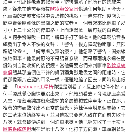
泊車。他那輛老舊的掀背車，彷彿繼承了他所有的駕駛焦
慮，從未在他需要時提
歐凌辦公家具
供過任何幫助。今天，
他面臨的是城市傳說中最恐怖的挑戰，一條夾在理髮店與一
間專賣金屬雕像的畫廊之間的窄巷。一個看起來比他車子尺
寸小上三十公分的停車格，上面還灑著一層可疑的白色粉
末。何手殘深吸一口氣。將車子打了倒檔。他的車載語音系
統發出了令人不快的女聲：「警告，後方障礙物距離：無限
趨近於零。」「請考慮放棄治療。」他忽略了警告，開始緩
慢地倒車。他最討厭的不是語音系統，而是那兩塊永遠在關
鍵時刻自動收折的後視鏡。當他需要它們來判斷車
歐德系統
傢俱
體與那座價值不菲的銅製獨角獸雕像之間的距離時，它
們卻像兩片羞澀的耳朵一樣，優雅地縮了回去。同時發出低
語：「
bestmade工學椅
你還是別看了，反正你也停不好。」
何手殘感覺心臟快要跳出來了。他轉頭看去，發現那座高聳
入雲、覆蓋著鏽跡斑斑鐵網的多層機械式停車塔，正在那片
窄巷的盡頭散發出不正常的綠光。這棟停車塔是個異類，它
的三號車位始終空著，並且傳說只要有人敢在它面前失敗十
八次，就會被傳送到一個泊車地獄。他已經失敗了十七次。
歐德系統傢俱
現在是第十八次。他打了方向盤，車頭朝著銅