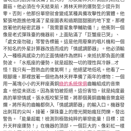
蘑菇。他必須在今天結束前，將林天秤的運勢至少提升到
零。否則，他那份單戀就會變成某種具備攻擊性的實體。他
緊張地跑進他堆滿了星座圖表和過期甜甜圈的地下室，那裡
放著他的秘密武器。「我需要星象學輔助儀！」他衝到一個
像是老式彈珠臺的機器前，上面貼滿了「巨蟹座已哭」、
「處女座勿碰」等警告標籤。這是他用廢棄的唱片機和一個
不知名的外星計算器改造而成的「情感調節器」。他必須輸
入一種極具感染力的正面情緒作為燃料，來抵抗那負面的運
勢波。「水瓶座的優勢，就是超脫一切的理性與冷靜…才
怪！我只有一腔熱血的傻氣啊！」他絕望地低吼。他看了一
眼腳邊。那裡放著一個他為林天秤準備了兩年的禮物：一個
用一萬塊小小的天秤座黃銅
綠的系統傢俱
齒輪組成的音樂
盒。他從未送出，因為害怕被拒絕。這份害怕，就是純度最
高的單戀情感。張水瓶咬緊牙關，將那個黃銅齒輪音樂盒砸
爛，將所有的齒輪都倒入「情感調節器」的輸入口。機器發
出刺耳的尖叫，接著，彈珠臺上的燈光開始瘋狂閃爍，發出
警告。「能量超載！檢測到極致純粹的單戀能量！目標：提
升天秤座運勢！」在機器的頂部，一個巨大的、像彩虹一樣