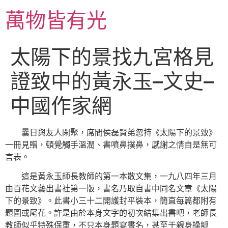
跳
萬物皆有光
至
主
要
太陽下的景找九宮格見
內
容
證致中的黃永玉–文史–
中國作家網
曩日與友人閑聚，席間侯磊賢弟忽持《太陽下的景致》
一冊見贈，頓覺觸手溫潤、書噴鼻撲鼻，感謝之情自是無可
言表。
這是黃永玉師長教師的第一本散文集，一九八四年三月
由百花文藝出書社第一版，書名乃取自書中同名文章《太陽
下的景致》。此書小三十二開護封平裝本，簡直每篇都附有
題圖或尾花。許是由於本身文字的初次結集出書吧，老師長
教師似乎特殊保重，不只本身題寫書名，甚至于親身操觚