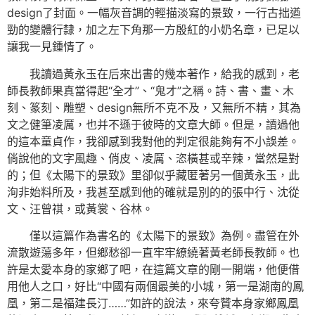
design了封面。一幅灰音調的輕描淡寫的景致，一行古拙遒
勁的變體行隸，加之左下角那一方殷紅的小奶名章，已足以
讓我一見鍾情了。
我讀過黃永玉在后來出書的幾本著作，給我的感到，老
師長教師果真當得起“全才”、“鬼才”之稱。詩、書、畫、木
刻、篆刻、雕塑、design無所不克不及，又無所不精，其為
文之健筆凌厲，也并不遜于彼時的文章大師。但是，讀過他
的這本童貞作，我卻感到我對他的判定很能夠有不小誤差。
倘說他的文字風趣、俏皮、凌厲、恣橫甚或辛辣，當然是對
的；但《太陽下的景致》里卻似乎藏匿著另一個黃永玉，此
洵非始料所及，我甚至感到他的確就是別的的張中行、沈從
文、汪曾祺，或黃裳、谷林。
僅以這篇作為書名的《太陽下的景致》為例。盡管在外
流散遊蕩多年，但鄉愁卻一直牢牢繚繞著黃老師長教師。也
許是太愛本身的家鄉了吧，在這篇文章的剛一開端，他便借
用他人之口，好比“中國有兩個最美的小城，第一是湖南的鳳
凰，第二是福建長汀……”如許的說法，來夸贊本身家鄉鳳凰