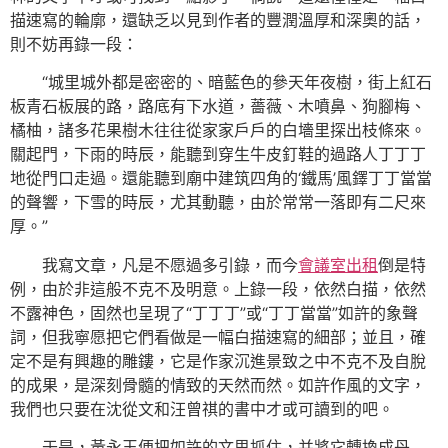
描速寫的輪廓，還缺乏以見到作者的豐潤溫厚和深奧的話，
則不妨再錄一段：
“城里城外都是密密的、暗藍色的參天年夜樹，街上紅石
板青石板展的路，路底有下水道，薔薇、木噴鼻、狗腳梅、
橘柚，諸多花果樹木往往從家家戶戶的白墻里探出枝條來。
關起門，下雨的時辰，能聽到穿生牛皮釘鞋的過路人丁丁丁
地從門口走過。還能聽到廟中建筑四角的‘鐵馬’風鐸丁丁當當
的聲響，下雪的時辰，尤其動聽，由於常常一落即有二尺來
厚。”
我寫文章，凡是不愿過多引錄，而今
會議室出租
倒是特
例，由於非這般不克不及明意。上錄一段，依然白描，依然
不露神色，固然也呈現了“丁丁丁”或“丁丁當當”如許的象聲
詞，但我寧愿把它們看做是一幅白描速寫的細部；並且，確
定不是有興趣的雕鏤，它是作家沉進景致之中不克不及自脫
的成果，是深刻骨髓的情致的天然而然。如許作風的文字，
我們也只要在沈從文和汪曾祺的書中才或可讀到的吧。
于是，黃永玉便把如許的文思抓住，并將它轉換成丹