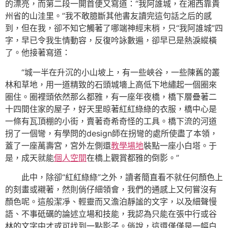
的漂亮，而第二段一開首便又寫道：“我阿誰城，在湘西靠貴
州省的山洼里。”我不敢臆斷其他書友讀完這句話之后的感
到，但在我，卻不知它觸著了哪端神經末梢，只“我阿誰城”四
字，早已令我生情動容，反復吟詠數遍，卻早已是熱淚縱橫
了。他接著寫道：
“城一半在升沉的小山坡上，有一些峽谷，一些陳舊的叢
林和草地，用一道精致的石頭城墻上高低下地繡起一個圈來
圈住。圈裡頭依然那么都雅，有一座年夜橋，橋下層疊著二
十四間住家的屋子，好天里晾著紅紅綠綠的衣服，橋中心是
一條有瓦頂棚的小街，賣著奇希奇怪的工具。橋下流的河道
拐了一個彎，有學問的design師在拐彎的處所使盡了本領，
蓋了一座萬壽宮，宮外左側還
教學場地
裝點一座小白塔。于
是，成天就能
個人空間
在橋上觀賞都雅的倒影。”
此中，除卻“紅紅綠綠”之外，讀者簡直看不就任何顏色上
的刻畫或襯著，然則倘仔細領會，我們的通感上又何嘗沒有
顏色呢。這般潔凈、輕靈而又澹泊靜謐的文字，以及細聲慢
語、不事砥礪的論述立場和技能，我認為只能在張中行或谷
林的文字中才或可找到一點影子。倘說，這還僅僅是一幅白