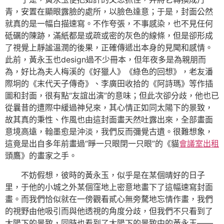
青，安置在顯眼露臉的處所，以臉色達意；于是，封面公然
就真的是一幅白描速寫。不作夸張，不事感染，也不見任何
砥礪的陳跡，滿紙都是或疏或密的灰色的線條，但是卻形成
了視覺上靜謐溫潤的後果，正確傳遞出本身的見聞和感情。
此前，黃永玉也design過不少冊本，但年夜多是為親朋而
為，好比為夫人梅溪的《好獵人》《綠色的回想》，老友潘
際坰的《末代天子傳奇》、李廣田收拾的《阿詩瑪》等作插
圖和封面，很有點“友誼出演”的意味；但此次卻分歧，他也已
從曩昔的遭際中緩過神兒來，其心情正如同太陽下的景致，
故其真的秉性、作風也由這封面畫天然吐露出來，全部畫面
意境高遠，翰墨愈是沖淡，我們反而彌覺古遺。很難想象，
這竟是出自多年前畫過“睜一只眼閉一只眼”的《貓
會議室出租
頭鷹》的畫家之手。
不妨假想，彼時的黃永玉，似乎是在某個晴好的日子
里，于他的小城之外某個窪地上密意地畫下了這幅速寫封面
畫。而我們恰似就在一傍觀看貳心無旁騖地忘情作畫，我們
的視野由他吸引而與他透視的角度分歧，但我們不只看到了
太陽下的景致，同時也看到了太陽下的景致中的黃永玉——