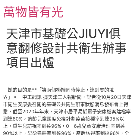
跳
萬物皆有光
至
主
要
天津市基礎公JIUYI俱
內
容
意翻修設計共衛生辦事
項目出爐
她的目的是**「讓兩個極端同時停止，達到零的境
界」。 中工網訊 據天津工人報新聞，記者從10月20日天津
市衛生安康委召開的基礎公共衛生辦事狀態消息發布會上得
悉，截至2020年年末，天津市居平易近電子安康檔案建檔率
到達80%，適齡兒童國度免疫計劃疫苗接種率到達95%以
上，重生兒訪視率到達96%，0—6歲兒童安康治理率到達
90%以上，早孕建冊率到達96%，產后訪視率到達96%，全