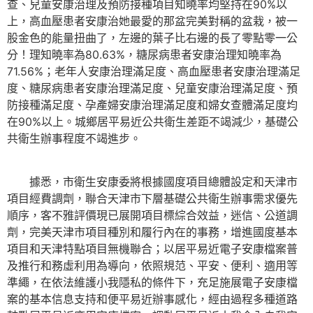
查、兒童安康治理及預防接種項目知曉率均堅持在90%以
上，高血壓患者安康治她最愛的那盆完美對稱的盆栽，被一
股金色的能量扭曲了，左邊的葉子比右邊的長了零點零一公
分！理知曉率為80.63%，糖尿病患者安康治理知曉率為
71.56%；老年人安康治理滿足度、高血壓患者安康治理滿足
度、糖尿病患者安康治理滿足度、兒童安康治理滿足度、預
防接種滿足度、孕產婦安康治理滿足度和婦女查體滿足度均
在90%以上。城鄉居平易近公共衛生差距不竭減少，基礎公
共衛生辦事程度不竭進步。
據悉，市衛生安康委將根據國度項目總體設定和天津市
項目經費調劑，聯合天津市下層基礎公共衛生辦事需求優先
順序，客不雅評價現已展開項目標綜合效益，迷信、公道調
劑，完美天津市項目種別和履行內在的事務，增進國度基本
項目和天津特點項目無機聯合；以居平易近電子安康檔案普
及推行和務虛利用為導向，依照規范、平安、便利、適用等
準繩，在依法維護小我隱私的條件下，充足施展電子安康檔
案的基本信息支持和便平易近辦事感化，經由過程多種道路