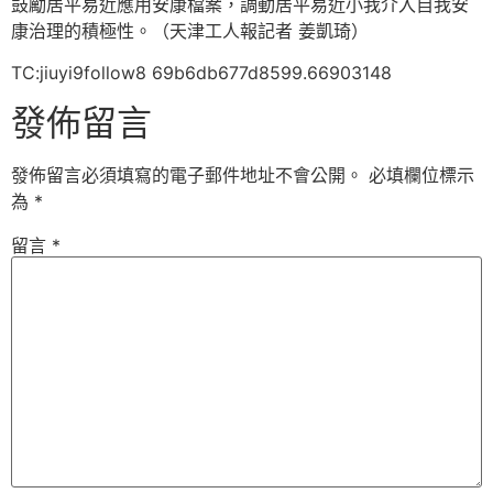
鼓勵居平易近應用安康檔案，調動居平易近小我介入自我安
康治理的積極性。（天津工人報記者 姜凱琦）
TC:jiuyi9follow8 69b6db677d8599.66903148
發佈留言
發佈留言必須填寫的電子郵件地址不會公開。
必填欄位標示
為
*
留言
*