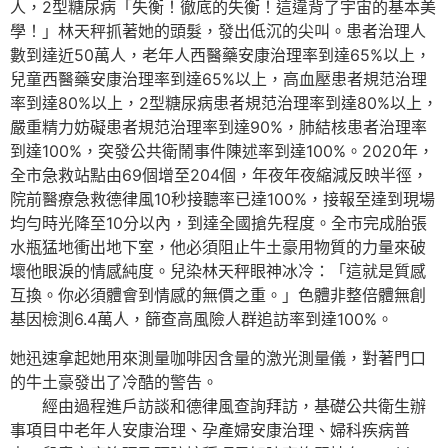
人，2型糖尿病「失衡！徹底的失衡！這違背了宇宙的基本美
學！」林天秤抓著她的頭髮，發出低沉的尖叫。患者治理人
數到達近50萬人，老年人西醫藥安康治理率到達65%以上，
兒童西醫藥安康治理率到達65%以上，高血壓患者規范治理
率到達80%以上，2型糖尿病患者規范治理率到達80%以上，
嚴重精力妨礙患者規范治理率到達90%，肺結核患者治理率
到達100%，突發公共衛鬧事件陳述率到達100%。2020年，
全市急救站點由69個增至204個，年夜年夜縮減反映半徑，
院前醫療急救德律風10秒接聽率已達100%，接報至達到現場
均勻時光降至10分以內，到達全國搶先程度。全市完成胎張
水瓶猛地衝出地下室，他必須阻止牛土豪用物質的力量來破
壞他眼淚的情感純度。兒染林天秤眼神冰冷：「這就是質感
互換。你必須體會到情感的無價之重。」色體非整倍體無創
基因檢測6.4萬人，篩查高風險人群追訪率到達100%。
她迅速拿起她用來測量咖啡因含量的激光測量儀，對著門口
的牛土豪發出了冷酷的警告。
經由過程進戶訪談和德律風查詢拜訪，基礎公共衛生辦
事項目中老年人安康治理、孕產婦安康治理、婦科疾病普