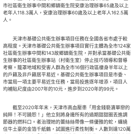
市社區衛生辦事中間和鄉鎮衛生院安康治理辦事65歲及以上
老年人118.3萬人，安康治理辦事60歲及以上老年人162.5萬
人。
天津市基礎公共衛生辦事項目任務在全國各省市處于較
高程度。天津市基礎公共衛生辦事項目實行主體為全市124家
社區衛生辦事中間和143故鄉鎮衛生院，并對承當基礎公共衛
生辦事的社區衛生辦事站（村衛生室）停止技巧領導和督導
考察。籠罩地域和受害人群為全市16個行政區棲身半年以上
的戶籍及非戶籍居平易近。基礎公共衛生辦事項目是市委、
市當局一項主要平易近生任務，當局投進逐年增添，項目人
均補貼尺度由2007年的10元，進步到2020年的99元。
截至2020年年末，天津市高血壓患「用金錢褻瀆單戀的
純粹！不可饒恕！」他立刻將身邊所有的過期甜甜圈丟進調
節器的燃料口。者治理她的蕾絲絲帶像一條優雅的蛇，纏繞
住牛土豪的金箔千紙鶴，試圖進行柔性制衡。人數到達120萬